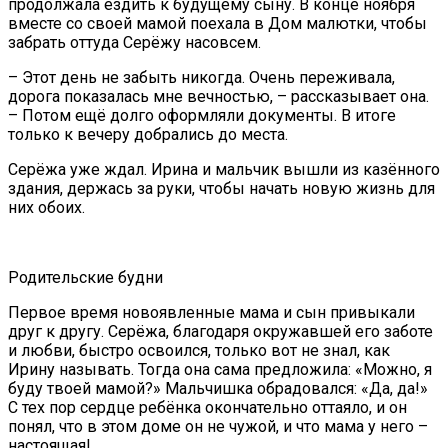
продолжала ездить к будущему сыну. В конце ноября
вместе со своей мамой поехала в Дом малютки, чтобы
забрать оттуда Серёжу насовсем.
– Этот день не забыть никогда. Очень переживала,
дорога показалась мне вечностью, – рассказывает она.
– Потом ещё долго оформляли документы. В итоге
только к вечеру добрались до места.
Серёжа уже ждал. Ирина и мальчик вышли из казённого
здания, держась за руки, чтобы начать новую жизнь для
них обоих.
Родительские будни
Первое время новоявленные мама и сын привыкали
друг к другу. Серёжа, благодаря окружавшей его заботе
и любви, быстро освоился, только вот не знал, как
Ирину называть. Тогда она сама предложила: «Можно, я
буду твоей мамой?» Мальчишка обрадовался: «Да, да!»
С тех пор сердце ребёнка окончательно оттаяло, и он
понял, что в этом доме он не чужой, и что мама у него –
настоящая!