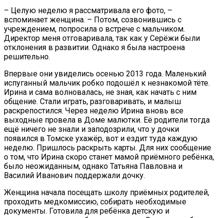
– Целую неделю я рассматривала его фото, –
вспоминает женщина. – Потом, созвонившись с
учреждением, попросила о встрече с мальчиком.
Директор меня отговаривала, так как у Серёжи были
отклонения в развитии. Однако я была настроена
решительно.
Впервые они увиделись осенью 2013 года. Маленький
испуганный мальчик робко подошёл к незнакомой тёте.
Ирина и сама волновалась, не зная, как начать с ним
общение. Стали играть, разговаривать, и малыш
раскрепостился. Через неделю Ирина вновь все
выходные провела в Доме малютки. Её родители тогда
ещё ничего не знали и заподозрили, что у дочки
появился в Томске ухажёр, вот и ездит туда каждую
неделю. Пришлось раскрыть карты. Для них сообщение
о том, что Ирина скоро станет мамой приёмного ребёнка,
было неожиданным, однако Татьяна Павловна и
Василий Иванович поддержали дочку.
Женщина начала посещать школу приёмных родителей,
проходить медкомиссию, собирать необходимые
документы. Готовила для ребёнка детскую и