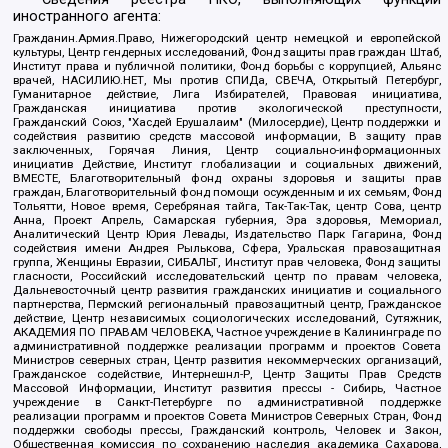
иностранного агента:
Гражданин.Армия.Право, Нижегородский центр немецкой и европейской
культуры, Центр гендерных исследований, Фонд защиты прав граждан Штаб,
Институт права и публичной политики, Фонд борьбы с коррупцией, Альянс
врачей, НАСИЛИЮ.НЕТ, Мы против СПИДа, СВЕЧА, Открытый Петербург,
Гуманитарное действие, Лига Избирателей, Правовая инициатива,
Гражданская инициатива против экологической преступности,
Гражданский Союз, "Хасдей Ерушалаим" (Милосердие), Центр поддержки и
содействия развитию средств массовой информации, В защиту прав
заключенных, Горячая Линия, Центр социально-информационных
инициатив Действие, Институт глобализации и социальных движений,
ВМЕСТЕ, Благотворительный фонд охраны здоровья и защиты прав
граждан, Благотворительный фонд помощи осужденным и их семьям, Фонд
Тольятти, Новое время, Серебряная тайга, Так-Так-Так, центр Сова, центр
Анна, Проект Апрель, Самарская губерния, Эра здоровья, Мемориал,
Аналитический Центр Юрия Левады, Издательство Парк Гагарина, Фонд
содействия имени Андрея Рылькова, Сфера, Уральская правозащитная
группа, Женщины Евразии, СИБАЛЬТ, Институт прав человека, Фонд защиты
гласности, Российский исследовательский центр по правам человека,
Дальневосточный центр развития гражданских инициатив и социального
партнерства, Пермский региональный правозащитный центр, Гражданское
действие, Центр независимых социологических исследований, Сутяжник,
АКАДЕМИЯ ПО ПРАВАМ ЧЕЛОВЕКА, Частное учреждение в Калининграде по
административной поддержке реализации программ и проектов Совета
Министров северных стран, Центр развития некоммерческих организаций,
Гражданское содействие, Интернешнл-Р, Центр Защиты Прав Средств
Массовой Информации, Институт развития прессы - Сибирь, Частное
учреждение в Санкт-Петербурге по административной поддержке
реализации программ и проектов Совета Министров Северных Стран, Фонд
поддержки свободы прессы, Гражданский контроль, Человек и Закон,
Общественная комиссия по сохранению наследия академика Сахарова,