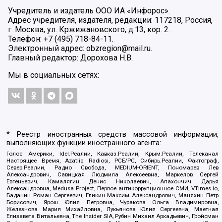
Учредитель и издатель ООО ИА «Инфорос».
Адрес учредителя, издателя, редакции: 117218, Россия,
г. Москва, ул. Кржижановского, д.13, кор. 2.
Телефон: +7 (495) 718-84-11.
Электронный адрес: obzregion@mail.ru.
Главный редактор: Дорохова Н.В.
Мы в социальных сетях:
* Реестр иностранных средств массовой информации,
выполняющих функции иностранного агента:
Голос Америки, Idel.Реалии, Кавказ.Реалии, Крым.Реалии, Телеканал
Настоящее Время, Azatliq Radiosi, PCE/PC, Сибирь.Реалии, Фактограф,
Север.Реалии, Радио Свобода, MEDIUM-ORIENT, Пономарев Лев
Александрович, Савицкая Людмила Алексеевна, Маркелов Сергей
Евгеньевич, Камалягин Денис Николаевич, Апахончич Дарья
Александровна, Medusa Project, Первое антикоррупционное СМИ, VTimes.io,
Баданин Роман Сергеевич, Гликин Максим Александрович, Маняхин Петр
Борисович, Ярош Юлия Петровна, Чуракова Ольга Владимировна,
Железнова Мария Михайловна, Лукьянова Юлия Сергеевна, Маетная
Елизавета Витальевна, The Insider SIA, Рубин Михаил Аркадьевич, Гройсман