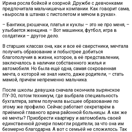
Ирина росла бойкой и озорной. Дружбе с девчонками
предпочитала мальчишечьи компании. Как говорит сама,
«выросла в штанах с пистолетом и мячом в руках».
– Бантики, рюшечки, платья и куклы – это не про меня, –
улыбается женщина. – Вот машинки, футбол, игра в
солдатики – другое дело.
В старших классах она, как и все её сверстники, мечтала
получить образование и побыстрее добиться
благополучия в жизни, которое, в её представлении,
заключалось в наличии собственного жилья и
автомобиля. Но была ещё одна, самая сокровенная
мечта, о которой не знал никто, даже родители, – стать
мамой, причём непременно мальчика.
После школы девушка сначала окончила зырянское
ПУ-30, потом техникум, где выбрала специальность
бухгалтера, затем получила высшее образование по
этому же профилю. Сейчас работает секретарём в
приёмной главного врача районной больницы. А как же
её мечты? Приобрести квартиру и автомобиль своей
единственной дочери помогли родители, за что она им
безмерно благодарна. А вот с семьёй не сложилось. Так