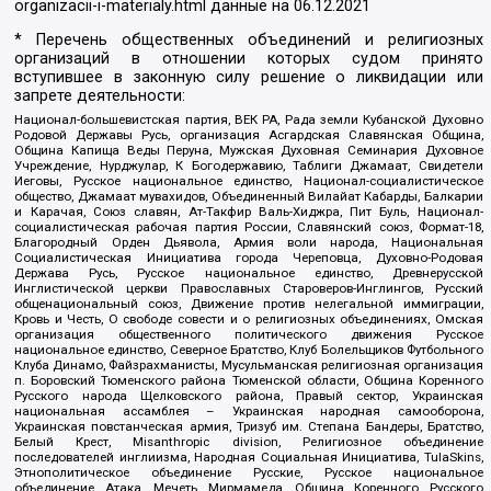
organizacii-i-materialy.html
данные на
06.12.2021
* Перечень общественных объединений и религиозных
организаций в отношении которых судом принято
вступившее в законную силу решение о ликвидации или
запрете деятельности:
Национал-большевистская партия, ВЕК РА, Рада земли Кубанской Духовно
Родовой Державы Русь, организация Асгардская Славянская Община,
Община Капища Веды Перуна, Мужская Духовная Семинария Духовное
Учреждение, Нурджулар, К Богодержавию, Таблиги Джамаат, Свидетели
Иеговы, Русское национальное единство, Национал-социалистическое
общество, Джамаат мувахидов, Объединенный Вилайат Кабарды, Балкарии
и Карачая, Союз славян, Ат-Такфир Валь-Хиджра, Пит Буль, Национал-
социалистическая рабочая партия России, Славянский союз, Формат-18,
Благородный Орден Дьявола, Армия воли народа, Национальная
Социалистическая Инициатива города Череповца, Духовно-Родовая
Держава Русь, Русское национальное единство, Древнерусской
Инглистической церкви Православных Староверов-Инглингов, Русский
общенациональный союз, Движение против нелегальной иммиграции,
Кровь и Честь, О свободе совести и о религиозных объединениях, Омская
организация общественного политического движения Русское
национальное единство, Северное Братство, Клуб Болельщиков Футбольного
Клуба Динамо, Файзрахманисты, Мусульманская религиозная организация
п. Боровский Тюменского района Тюменской области, Община Коренного
Русского народа Щелковского района, Правый сектор, Украинская
национальная ассамблея – Украинская народная самооборона,
Украинская повстанческая армия, Тризуб им. Степана Бандеры, Братство,
Белый Крест, Misanthropic division, Религиозное объединение
последователей инглиизма, Народная Социальная Инициатива, TulaSkins,
Этнополитическое объединение Русские, Русское национальное
объединение Атака, Мечеть Мирмамеда, Община Коренного Русского