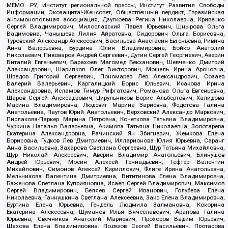
МЕМО. РУ, Институт региональной прессы, Институт Развития Свободы
Информации, Экозащита!-Женсовет, Общественный вердикт, Евразийская
антимонопольная ассоциация, Дзугкоева Регина Николаевна, Кривенко
Сергей Владимирович, Милославский Павел Юрьевич, Шнырова Ольга
Вадимовна, Чанышева Лилия Айратовна, Сидорович Ольга Борисовна,
Туровский Александр Алексеевич, Васильева Анастасия Евгеньевна, Ривина
Анна Валерьевна, Бурдина Юлия Владимировна, Бойко Анатолий
Николаевич, Пивоваров Андрей Сергеевич, Дугин Сергей Георгиевич, Аверин
Виталий Евгеньевич, Барахоев Магомед Бекханович, Шевченко Дмитрий
Александрович, Шарипков Олег Викторович, Мошель Ирина Ароновна,
Шведов Григорий Сергеевич, Пономарев Лев Александрович, Созаев
Валерий Валерьевич, Каргалицкий Борис Юльевич, Исакова Ирина
Александровна, Исламов Тимур Рифгатович, Романова Ольга Евгеньевна,
Щаров Сергей Алексадрович, Цирульников Борис Альбертович, Халидова
Марина Владимировна, Людевиг Марина Зариевна, Федотова Галина
Анатольевна, Паутов Юрий Анатольевич, Верховский Александр Маркович,
Пислакова-Паркер Марина Петровна, Кочеткова Татьяна Владимировна,
Чуркина Наталья Валерьевна, Акимова Татьяна Николаевна, Золотарева
Екатерина Александровна, Рачинский Ян Збигневич, Жемкова Елена
Борисовна, Гудков Лев Дмитриевич, Илларионова Юлия Юрьевна, Саранг
Анна Васильевна, Захарова Светлана Сергеевна, Щур Татьяна Михайловна,
Щур Николай Алексеевич, Аверин Владимир Анатольевич, Блинушов
Андрей Юрьевич, Мосин Алексей Геннадьевич, Гефтер Валентин
Михайлович, Симонов Алексей Кириллович, Флиге Ирина Анатольевна,
Мельникова Валентина Дмитриевна, Вититинова Елена Владимировна,
Баженова Светлана Куприяновна, Исаев Сергей Владимирович, Максимов
Сергей Владимирович, Беляев Сергей Иванович, Голубева Елена
Николаевна, Ганнушкина Светлана Алексеевна, Закс Елена Владимировна,
Буртина Елена Юрьевна, Гендель Людмила Залмановна, Кокорина
Екатерина Алексеевна, Шуманов Илья Вячеславович, Арапова Галина
Юрьевна, Свечников Анатолий Мариевич, Прохоров Вадим Юрьевич,
Шахова Елена Владимировна, Подузов Сергей Васильевич, Протасова