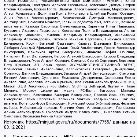
Софья Романовна, Рождественский Илья Дмитриевич, Апухтина Юлия
Владимировна, Постернак Алексей Евгеньевич, Телеканал Дождь, Петров
Степан Юрьевич, Istories fonds, Шмагун Олеся Валентиновна, Мароховская
Алеся Алексеевна, Долинина Ирина Николаевна, Шлейнов Роман Юрьевич,
Анин Роман Александрович, Великовский Дмитрий Александрович,
Альтаир 2021, Ромашки монолит, Главный редактор 2021, Вега 2021, Важные
иноагенты, Каткова Вероника Вячеславовна, Карезина Инна Павловна,
Кузьмина Людмила Гавриловна, Костылева Полина Владимировна, Лютов
Александр Иванович, Жилкин Владимир Владимирович, Жилинский
Владимир Александрович, Тихонов Михаил Сергеевич, Пискунов Сергей
Евгеньевич, Ковин Виталий Сергеевич, Кильтау Екатерина Викторовна,
Любарев Аркадий Ефимович, Гурман Юрий Альбертович, Грезев Александр
Викторович, Важенков Артем Валерьевич, Иванова София Юрьевна,
Пигалкин Илья Валерьевич, Петров Алексей Викторович, Егоров Владимир
Владимирович, Гусев Андрей Юрьевич, Смирнов Сергей Сергеевич, Верзилов
Петр Юрьевич, ЗП, Зона права, ЖУРНАЛИСТ-ИНОСТРАННЫЙ АГЕНТ,
Вольтская Татьяна Анатольевна, Клепиковская Екатерина Дмитриевна,
Сотников Даниил Владимирович, Захаров Андрей Вячеславович, Симонов
Евгений Алексеевич, Сурначева Елизавета Дмитриевна, Соловьева Елена
Анатольевна, Арапова Галина Юрьевна, Перл Роман Александрович, МЕМО,
Mason G.E.S. Anonymous Foundation, Stichting Bellingcat, Якутия – Наше
Мнение, Москоу диджитал медиа, РС-Балт, Заговора Максим
Александрович, Ветошкина Валерия Валерьевна, Павлов Иван Юрьевич,
Скворцова Елена Сергеевна, Оленичев Максим Владимирович, Как бы
инагент, Кочетков Игорь Викторович, Иркутский союз библиофилов, Честные
выборы, Нобелевский призыв, Еланчик Олег Александрович, Григорьева
Алина Александровна, Григорьев Андрей Валерьевич , Гималова Регина
Эмилевна, Хисамова Регина Фаритовна
Источник:
https://minjust.gov.ru/ru/documents/7755/
данные на
03.12.2021
* Сведения реестра НКО, выполняющих функции