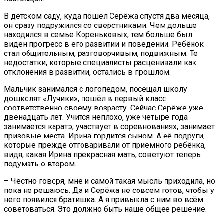
В детском саду, куда пошёл Серёжа спустя два месяца,
он сразу подружился со сверстниками. Чем дольше
находился в семье Кореньковых, тем больше был
виден прогресс в его развитии и поведении. Ребёнок
стал общительным, разговорчивым, подвижным. Те
недостатки, которые специалисты расценивали как
отклонения в развитии, остались в прошлом.
Мальчик занимался с логопедом, посещал школу
дошколят «Лучики», пошёл в первый класс
соответственно своему возрасту. Сейчас Серёже уже
двенадцать лет. Учится неплохо, уже четыре года
занимается каратэ, участвует в соревнованиях, занимает
призовые места. Ирина гордится сыном. А её подруги,
которые прежде отговаривали от приёмного ребёнка,
видя, какая Ирина прекрасная мать, советуют теперь
подумать о втором.
– Честно говоря, мне и самой такая мысль приходила, но
пока не решаюсь. Да и Серёжа не совсем готов, чтобы у
него появился братишка. А я привыкла с ним во всём
советоваться. Это должно быть наше общее решение.