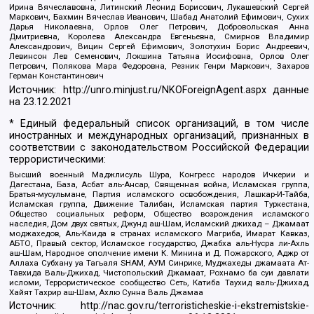
Ирина Вячеславовна, Литинский Леонид Борисович, Лукашевский Сергей
Маркович, Бахмин Вячеслав Иванович, Шабад Анатолий Ефимович, Сухих
Дарья Николаевна, Орлов Олег Петрович, Добровольская Анна
Дмитриевна, Королева Александра Евгеньевна, Смирнов Владимир
Александрович, Вицин Сергей Ефимович, Золотухин Борис Андреевич,
Левинсон Лев Семенович, Локшина Татьяна Иосифовна, Орлов Олег
Петрович, Полякова Мара Федоровна, Резник Генри Маркович, Захаров
Герман Константинович
Источник:
http://unro.minjust.ru/NKOForeignAgent.aspx
данные
на
23.12.2021
* Единый федеральный список организаций, в том числе
иностранных и международных организаций, признанных в
соответствии с законодательством Российской Федерации
террористическими:
Высший военный Маджлисуль Шура, Конгресс народов Ичкерии и
Дагестана, База, Асбат аль-Ансар, Священная война, Исламская группа,
Братья-мусульмане, Партия исламского освобождения, Лашкар-И-Тайба,
Исламская группа, Движение Талибан, Исламская партия Туркестана,
Общество социальных реформ, Общество возрождения исламского
наследия, Дом двух святых, Джунд аш-Шам, Исламский джихад – Джамаат
моджахедов, Аль-Каида в странах исламского Магриба, Имарат Кавказ,
АБТО, Правый сектор, Исламское государство, Джабха аль-Нусра ли-Ахль
аш-Шам, Народное ополчение имени К. Минина и Д. Пожарского, Аджр от
Аллаха Субхану уа Тагьаля SHAM, АУМ Синрике, Муджахеды джамаата Ат-
Тавхида Валь-Джихад, Чистопольский Джамаат, Рохнамо ба суи давлати
исломи, Террористическое сообщество Сеть, Катиба Таухид валь-Джихад,
Хайят Тахрир аш-Шам, Ахлю Сунна Валь Джамаа
Источник:
http://nac.gov.ru/terroristicheskie-i-ekstremistskie-