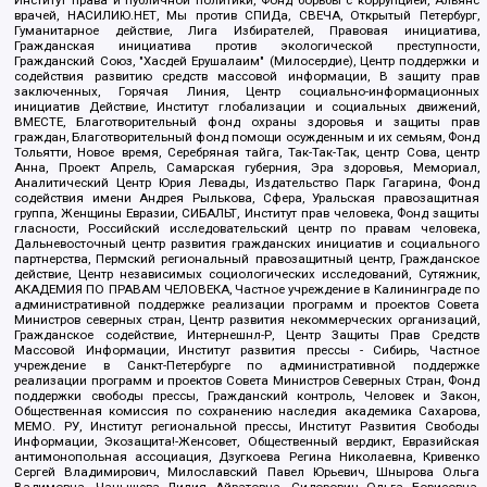
врачей, НАСИЛИЮ.НЕТ, Мы против СПИДа, СВЕЧА, Открытый Петербург,
Гуманитарное действие, Лига Избирателей, Правовая инициатива,
Гражданская инициатива против экологической преступности,
Гражданский Союз, "Хасдей Ерушалаим" (Милосердие), Центр поддержки и
содействия развитию средств массовой информации, В защиту прав
заключенных, Горячая Линия, Центр социально-информационных
инициатив Действие, Институт глобализации и социальных движений,
ВМЕСТЕ, Благотворительный фонд охраны здоровья и защиты прав
граждан, Благотворительный фонд помощи осужденным и их семьям, Фонд
Тольятти, Новое время, Серебряная тайга, Так-Так-Так, центр Сова, центр
Анна, Проект Апрель, Самарская губерния, Эра здоровья, Мемориал,
Аналитический Центр Юрия Левады, Издательство Парк Гагарина, Фонд
содействия имени Андрея Рылькова, Сфера, Уральская правозащитная
группа, Женщины Евразии, СИБАЛЬТ, Институт прав человека, Фонд защиты
гласности, Российский исследовательский центр по правам человека,
Дальневосточный центр развития гражданских инициатив и социального
партнерства, Пермский региональный правозащитный центр, Гражданское
действие, Центр независимых социологических исследований, Сутяжник,
АКАДЕМИЯ ПО ПРАВАМ ЧЕЛОВЕКА, Частное учреждение в Калининграде по
административной поддержке реализации программ и проектов Совета
Министров северных стран, Центр развития некоммерческих организаций,
Гражданское содействие, Интернешнл-Р, Центр Защиты Прав Средств
Массовой Информации, Институт развития прессы - Сибирь, Частное
учреждение в Санкт-Петербурге по административной поддержке
реализации программ и проектов Совета Министров Северных Стран, Фонд
поддержки свободы прессы, Гражданский контроль, Человек и Закон,
Общественная комиссия по сохранению наследия академика Сахарова,
МЕМО. РУ, Институт региональной прессы, Институт Развития Свободы
Информации, Экозащита!-Женсовет, Общественный вердикт, Евразийская
антимонопольная ассоциация, Дзугкоева Регина Николаевна, Кривенко
Сергей Владимирович, Милославский Павел Юрьевич, Шнырова Ольга
Вадимовна, Чанышева Лилия Айратовна, Сидорович Ольга Борисовна,