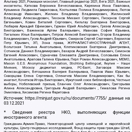
Альтаир 2021, Ромашки монолит, Главный редактор 2021, Вега 2021, Важные
иноагенты, Каткова Вероника Вячеславовна, Карезина Инна Павловна,
Кузьмина Людмила Гавриловна, Костылева Полина Владимировна, Лютов
Александр Иванович, Жилкин Владимир Владимирович, Жилинский
Владимир Александрович, Тихонов Михаил Сергеевич, Пискунов Сергей
Евгеньевич, Ковин Виталий Сергеевич, Кильтау Екатерина Викторовна,
Любарев Аркадий Ефимович, Гурман Юрий Альбертович, Грезев Александр
Викторович, Важенков Артем Валерьевич, Иванова София Юрьевна,
Пигалкин Илья Валерьевич, Петров Алексей Викторович, Егоров Владимир
Владимирович, Гусев Андрей Юрьевич, Смирнов Сергей Сергеевич, Верзилов
Петр Юрьевич, ЗП, Зона права, ЖУРНАЛИСТ-ИНОСТРАННЫЙ АГЕНТ,
Вольтская Татьяна Анатольевна, Клепиковская Екатерина Дмитриевна,
Сотников Даниил Владимирович, Захаров Андрей Вячеславович, Симонов
Евгений Алексеевич, Сурначева Елизавета Дмитриевна, Соловьева Елена
Анатольевна, Арапова Галина Юрьевна, Перл Роман Александрович, МЕМО,
Mason G.E.S. Anonymous Foundation, Stichting Bellingcat, Якутия – Наше
Мнение, Москоу диджитал медиа, РС-Балт, Заговора Максим
Александрович, Ветошкина Валерия Валерьевна, Павлов Иван Юрьевич,
Скворцова Елена Сергеевна, Оленичев Максим Владимирович, Как бы
инагент, Кочетков Игорь Викторович, Иркутский союз библиофилов, Честные
выборы, Нобелевский призыв, Еланчик Олег Александрович, Григорьева
Алина Александровна, Григорьев Андрей Валерьевич , Гималова Регина
Эмилевна, Хисамова Регина Фаритовна
Источник:
https://minjust.gov.ru/ru/documents/7755/
данные на
03.12.2021
* Сведения реестра НКО, выполняющих функции
иностранного агента:
Гражданин.Армия.Право, Нижегородский центр немецкой и европейской
культуры, Центр гендерных исследований, Фонд защиты прав граждан Штаб,
Институт права и публичной политики, Фонд борьбы с коррупцией, Альянс