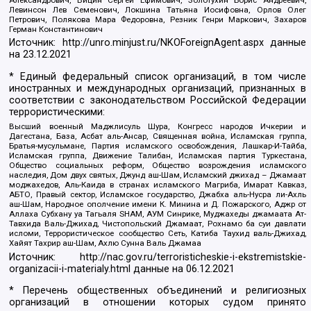
Левинсон Лев Семенович, Локшина Татьяна Иосифовна, Орлов Олег
Петрович, Полякова Мара Федоровна, Резник Генри Маркович, Захаров
Герман Константинович
Источник:
http://unro.minjust.ru/NKOForeignAgent.aspx
данные
на
23.12.2021
* Единый федеральный список организаций, в том числе
иностранных и международных организаций, признанных в
соответствии с законодательством Российской Федерации
террористическими:
Высший военный Маджлисуль Шура, Конгресс народов Ичкерии и
Дагестана, База, Асбат аль-Ансар, Священная война, Исламская группа,
Братья-мусульмане, Партия исламского освобождения, Лашкар-И-Тайба,
Исламская группа, Движение Талибан, Исламская партия Туркестана,
Общество социальных реформ, Общество возрождения исламского
наследия, Дом двух святых, Джунд аш-Шам, Исламский джихад – Джамаат
моджахедов, Аль-Каида в странах исламского Магриба, Имарат Кавказ,
АБТО, Правый сектор, Исламское государство, Джабха аль-Нусра ли-Ахль
аш-Шам, Народное ополчение имени К. Минина и Д. Пожарского, Аджр от
Аллаха Субхану уа Тагьаля SHAM, АУМ Синрике, Муджахеды джамаата Ат-
Тавхида Валь-Джихад, Чистопольский Джамаат, Рохнамо ба суи давлати
исломи, Террористическое сообщество Сеть, Катиба Таухид валь-Джихад,
Хайят Тахрир аш-Шам, Ахлю Сунна Валь Джамаа
Источник:
http://nac.gov.ru/terroristicheskie-i-ekstremistskie-
organizacii-i-materialy.html
данные на
06.12.2021
* Перечень общественных объединений и религиозных
организаций в отношении которых судом принято