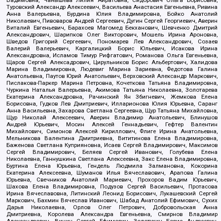
Туровский Александр Алексеевич, Васильева Анастасия Евгеньевна, Ривина
Анна Валерьевна, Бурдина Юлия Владимировна, Бойко Анатолий
Николаевич, Пивоваров Андрей Сергеевич, Дугин Сергей Георгиевич, Аверин
Виталий Евгеньевич, Барахоев Магомед Бекханович, Шевченко Дмитрий
Александрович, Шарипков Олег Викторович, Мошель Ирина Ароновна,
Шведов Григорий Сергеевич, Пономарев Лев Александрович, Созаев
Валерий Валерьевич, Каргалицкий Борис Юльевич, Исакова Ирина
Александровна, Исламов Тимур Рифгатович, Романова Ольга Евгеньевна,
Щаров Сергей Алексадрович, Цирульников Борис Альбертович, Халидова
Марина Владимировна, Людевиг Марина Зариевна, Федотова Галина
Анатольевна, Паутов Юрий Анатольевич, Верховский Александр Маркович,
Пислакова-Паркер Марина Петровна, Кочеткова Татьяна Владимировна,
Чуркина Наталья Валерьевна, Акимова Татьяна Николаевна, Золотарева
Екатерина Александровна, Рачинский Ян Збигневич, Жемкова Елена
Борисовна, Гудков Лев Дмитриевич, Илларионова Юлия Юрьевна, Саранг
Анна Васильевна, Захарова Светлана Сергеевна, Щур Татьяна Михайловна,
Щур Николай Алексеевич, Аверин Владимир Анатольевич, Блинушов
Андрей Юрьевич, Мосин Алексей Геннадьевич, Гефтер Валентин
Михайлович, Симонов Алексей Кириллович, Флиге Ирина Анатольевна,
Мельникова Валентина Дмитриевна, Вититинова Елена Владимировна,
Баженова Светлана Куприяновна, Исаев Сергей Владимирович, Максимов
Сергей Владимирович, Беляев Сергей Иванович, Голубева Елена
Николаевна, Ганнушкина Светлана Алексеевна, Закс Елена Владимировна,
Буртина Елена Юрьевна, Гендель Людмила Залмановна, Кокорина
Екатерина Алексеевна, Шуманов Илья Вячеславович, Арапова Галина
Юрьевна, Свечников Анатолий Мариевич, Прохоров Вадим Юрьевич,
Шахова Елена Владимировна, Подузов Сергей Васильевич, Протасова
Ирина Вячеславовна, Литинский Леонид Борисович, Лукашевский Сергей
Маркович, Бахмин Вячеслав Иванович, Шабад Анатолий Ефимович, Сухих
Дарья Николаевна, Орлов Олег Петрович, Добровольская Анна
Дмитриевна, Королева Александра Евгеньевна, Смирнов Владимир
Александрович, Вицин Сергей Ефимович, Золотухин Борис Андреевич,