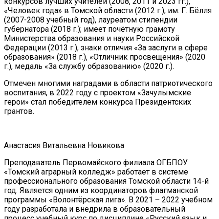
конкурсов лучших учителей (2008, 2011 и 2023 гг.),
«Человек года» в Томской области (2012 г.), им. Г. Бёлля
(2007-2008 учебный год), лауреатом стипендии
губернатора (2018 г.); имеет почётную грамоту
Министерства образования и науки Российской
Федерации (2013 г.), знаки отличия «За заслуги в сфере
образования» (2018 г.), «Отличник просвещения» (2020
г.), медаль «За службу образованию» (2020 г.).
Отмечен многими наградами в области патриотического
воспитания, в 2022 году с проектом «Зачулымские
герои» стал победителем конкурса Президентских
грантов.
Анастасия Витальевна Новикова
Преподаватель Первомайского филиала ОГБПОУ
«Томский аграрный колледж» работает в системе
профессионального образования Томской области 14-й
год. Является одним из координаторов флагманской
программы «Волонтёрская лига». В 2021 – 2022 учебном
году разработала и внедрила в образовательный
процесс учебный курс по дисциплине «Русский язык и