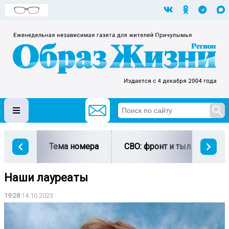
Тема номера
СВО: фронт и тыл
Ми
Наши лауреаты
19:28
14.10.2023