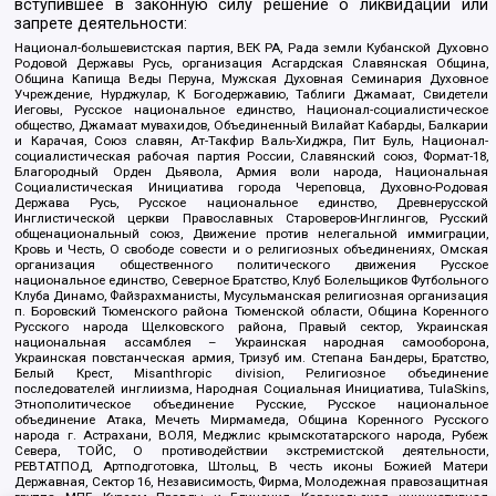
вступившее в законную силу решение о ликвидации или
запрете деятельности:
Национал-большевистская партия, ВЕК РА, Рада земли Кубанской Духовно
Родовой Державы Русь, организация Асгардская Славянская Община,
Община Капища Веды Перуна, Мужская Духовная Семинария Духовное
Учреждение, Нурджулар, К Богодержавию, Таблиги Джамаат, Свидетели
Иеговы, Русское национальное единство, Национал-социалистическое
общество, Джамаат мувахидов, Объединенный Вилайат Кабарды, Балкарии
и Карачая, Союз славян, Ат-Такфир Валь-Хиджра, Пит Буль, Национал-
социалистическая рабочая партия России, Славянский союз, Формат-18,
Благородный Орден Дьявола, Армия воли народа, Национальная
Социалистическая Инициатива города Череповца, Духовно-Родовая
Держава Русь, Русское национальное единство, Древнерусской
Инглистической церкви Православных Староверов-Инглингов, Русский
общенациональный союз, Движение против нелегальной иммиграции,
Кровь и Честь, О свободе совести и о религиозных объединениях, Омская
организация общественного политического движения Русское
национальное единство, Северное Братство, Клуб Болельщиков Футбольного
Клуба Динамо, Файзрахманисты, Мусульманская религиозная организация
п. Боровский Тюменского района Тюменской области, Община Коренного
Русского народа Щелковского района, Правый сектор, Украинская
национальная ассамблея – Украинская народная самооборона,
Украинская повстанческая армия, Тризуб им. Степана Бандеры, Братство,
Белый Крест, Misanthropic division, Религиозное объединение
последователей инглиизма, Народная Социальная Инициатива, TulaSkins,
Этнополитическое объединение Русские, Русское национальное
объединение Атака, Мечеть Мирмамеда, Община Коренного Русского
народа г. Астрахани, ВОЛЯ, Меджлис крымскотатарского народа, Рубеж
Севера, ТОЙС, О противодействии экстремистской деятельности,
РЕВТАТПОД, Артподготовка, Штольц, В честь иконы Божией Матери
Державная, Сектор 16, Независимость, Фирма, Молодежная правозащитная