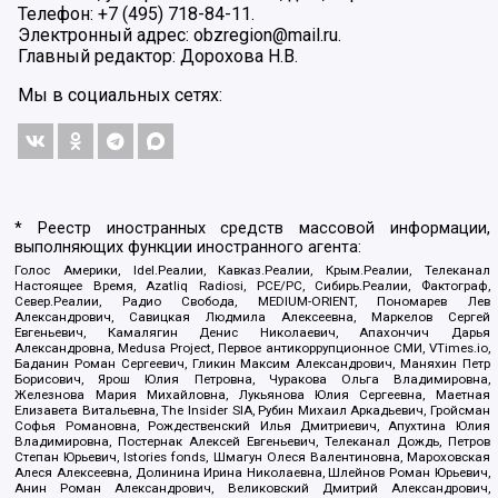
Телефон: +7 (495) 718-84-11.
Электронный адрес: obzregion@mail.ru.
Главный редактор: Дорохова Н.В.
Мы в социальных сетях:
* Реестр иностранных средств массовой информации,
выполняющих функции иностранного агента:
Голос Америки, Idel.Реалии, Кавказ.Реалии, Крым.Реалии, Телеканал
Настоящее Время, Azatliq Radiosi, PCE/PC, Сибирь.Реалии, Фактограф,
Север.Реалии, Радио Свобода, MEDIUM-ORIENT, Пономарев Лев
Александрович, Савицкая Людмила Алексеевна, Маркелов Сергей
Евгеньевич, Камалягин Денис Николаевич, Апахончич Дарья
Александровна, Medusa Project, Первое антикоррупционное СМИ, VTimes.io,
Баданин Роман Сергеевич, Гликин Максим Александрович, Маняхин Петр
Борисович, Ярош Юлия Петровна, Чуракова Ольга Владимировна,
Железнова Мария Михайловна, Лукьянова Юлия Сергеевна, Маетная
Елизавета Витальевна, The Insider SIA, Рубин Михаил Аркадьевич, Гройсман
Софья Романовна, Рождественский Илья Дмитриевич, Апухтина Юлия
Владимировна, Постернак Алексей Евгеньевич, Телеканал Дождь, Петров
Степан Юрьевич, Istories fonds, Шмагун Олеся Валентиновна, Мароховская
Алеся Алексеевна, Долинина Ирина Николаевна, Шлейнов Роман Юрьевич,
Анин Роман Александрович, Великовский Дмитрий Александрович,