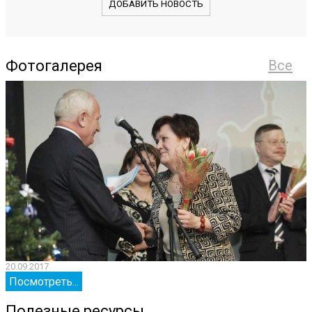
ДОБАВИТЬ НОВОСТЬ
Фотогалерея
Все
20.09.2017
2
Посмотреть...
Полезные ресурсы