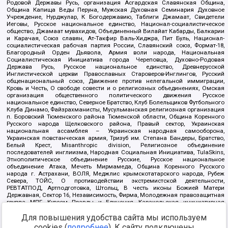
Родовой Державы Русь, организация Асгардская Славянская Община,
Община Капища Веды Перуна, Мужская Духовная Семинария Духовное
Учреждение, Нурджулар, К Богодержавию, Таблиги Джамаат, Свидетели
Иеговы, Русское национальное единство, Национал-социалистическое
общество, Джамаат мувахидов, Объединенный Вилайат Кабарды, Балкарии
и Карачая, Союз славян, Ат-Такфир Валь-Хиджра, Пит Буль, Национал-
социалистическая рабочая партия России, Славянский союз, Формат-18,
Благородный Орден Дьявола, Армия воли народа, Национальная
Социалистическая Инициатива города Череповца, Духовно-Родовая
Держава Русь, Русское национальное единство, Древнерусской
Инглистической церкви Православных Староверов-Инглингов, Русский
общенациональный союз, Движение против нелегальной иммиграции,
Кровь и Честь, О свободе совести и о религиозных объединениях, Омская
организация общественного политического движения Русское
национальное единство, Северное Братство, Клуб Болельщиков Футбольного
Клуба Динамо, Файзрахманисты, Мусульманская религиозная организация
п. Боровский Тюменского района Тюменской области, Община Коренного
Русского народа Щелковского района, Правый сектор, Украинская
национальная ассамблея – Украинская народная самооборона,
Украинская повстанческая армия, Тризуб им. Степана Бандеры, Братство,
Белый Крест, Misanthropic division, Религиозное объединение
последователей инглиизма, Народная Социальная Инициатива, TulaSkins,
Этнополитическое объединение Русские, Русское национальное
объединение Атака, Мечеть Мирмамеда, Община Коренного Русского
народа г. Астрахани, ВОЛЯ, Меджлис крымскотатарского народа, Рубеж
Севера, ТОЙС, О противодействии экстремистской деятельности,
РЕВТАТПОД, Артподготовка, Штольц, В честь иконы Божией Матери
Державная, Сектор 16, Независимость, Фирма, Молодежная правозащитная
группа МПГ, Курсом Правды и Единения, Каракольская инициативная
группа, Автоград Крю, Союз Славянских Сил Руси, Алля-Аят,
Благотворительный пансионат Ак Умут, Русская республика Русь,
Для повышения удобства сайта мы используем
Арестантское уголовное единство, Башкорт, Нация и свобода, W.H.С., Фалунь
cookies (
подробнее
). К сайту подключены