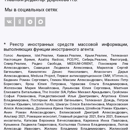
Мы в социальных сетях:
* Реестр иностранных средств массовой информации,
выполняющих функции иностранного агента:
Голос Америки, Idel.Реалии, Кавказ.Реалии, Крым.Реалии, Телеканал
Настоящее Время, Azatliq Radiosi, PCE/PC, Сибирь.Реалии, Фактограф,
Север.Реалии, Радио Свобода, MEDIUM-ORIENT, Пономарев Лев
Александрович, Савицкая Людмила Алексеевна, Маркелов Сергей
Евгеньевич, Камалягин Денис Николаевич, Апахончич Дарья
Александровна, Medusa Project, Первое антикоррупционное СМИ, VTimes.io,
Баданин Роман Сергеевич, Гликин Максим Александрович, Маняхин Петр
Борисович, Ярош Юлия Петровна, Чуракова Ольга Владимировна,
Железнова Мария Михайловна, Лукьянова Юлия Сергеевна, Маетная
Елизавета Витальевна, The Insider SIA, Рубин Михаил Аркадьевич, Гройсман
Софья Романовна, Рождественский Илья Дмитриевич, Апухтина Юлия
Владимировна, Постернак Алексей Евгеньевич, Телеканал Дождь, Петров
Степан Юрьевич, Istories fonds, Шмагун Олеся Валентиновна, Мароховская
Алеся Алексеевна, Долинина Ирина Николаевна, Шлейнов Роман Юрьевич,
Анин Роман Александрович, Великовский Дмитрий Александрович,
Альтаир 2021, Ромашки монолит, Главный редактор 2021, Вега 2021, Важные
иноагенты, Каткова Вероника Вячеславовна, Карезина Инна Павловна,
Кузьмина Людмила Гавриловна, Костылева Полина Владимировна, Лютов
Александр Иванович, Жилкин Владимир Владимирович, Жилинский