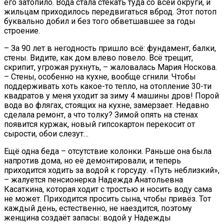
его затопило. Вода стала стекать туда со всей округи, и
жильцам приходилось передвигаться вброд. Этот потоп
буквально добил и без того обветшавшее за годы
строение.
– За 90 лет в негодность пришло всё: фундамент, балки,
стены. Видите, как дом влево повело. Всё трещит,
скрипит, угрожая рухнуть, – жаловалась Мария Носкова.
– Стены, особенно на кухне, вообще сгнили. Чтобы
поддерживать хоть какое-то тепло, на отопление 30-ти
квадратов у меня уходит за зиму 4 машины дров! Порой
вода во флягах, стоящих на кухне, замерзает. Недавно
сделала ремонт, а что толку? Зимой опять на стенах
появится куржак, новый гипсокартон перекосит от
сырости, обои слезут…
Ещё одна беда – отсутствие колонки. Раньше она была
напротив дома, но её демонтировали, и теперь
приходится ходить за водой к горсуду. «Путь неблизкий»,
– жалуется пенсионерка Надежда Анатольевна
Касаткина, которая ходит с тростью и носить воду сама
не может. Приходится просить сына, чтобы привёз. Тот
каждый день, естественно, не наездится, поэтому
женщина создаёт запасы: водой у Надежды