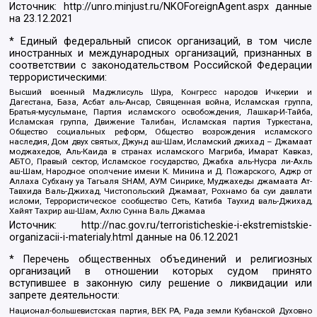
Источник:
http://unro.minjust.ru/NKOForeignAgent.aspx
данные
на
23.12.2021
* Единый федеральный список организаций, в том числе
иностранных и международных организаций, признанных в
соответствии с законодательством Российской Федерации
террористическими:
Высший военный Маджлисуль Шура, Конгресс народов Ичкерии и
Дагестана, База, Асбат аль-Ансар, Священная война, Исламская группа,
Братья-мусульмане, Партия исламского освобождения, Лашкар-И-Тайба,
Исламская группа, Движение Талибан, Исламская партия Туркестана,
Общество социальных реформ, Общество возрождения исламского
наследия, Дом двух святых, Джунд аш-Шам, Исламский джихад – Джамаат
моджахедов, Аль-Каида в странах исламского Магриба, Имарат Кавказ,
АБТО, Правый сектор, Исламское государство, Джабха аль-Нусра ли-Ахль
аш-Шам, Народное ополчение имени К. Минина и Д. Пожарского, Аджр от
Аллаха Субхану уа Тагьаля SHAM, АУМ Синрике, Муджахеды джамаата Ат-
Тавхида Валь-Джихад, Чистопольский Джамаат, Рохнамо ба суи давлати
исломи, Террористическое сообщество Сеть, Катиба Таухид валь-Джихад,
Хайят Тахрир аш-Шам, Ахлю Сунна Валь Джамаа
Источник:
http://nac.gov.ru/terroristicheskie-i-ekstremistskie-
organizacii-i-materialy.html
данные на
06.12.2021
* Перечень общественных объединений и религиозных
организаций в отношении которых судом принято
вступившее в законную силу решение о ликвидации или
запрете деятельности:
Национал-большевистская партия, ВЕК РА, Рада земли Кубанской Духовно