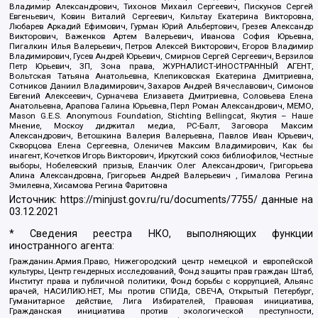
Владимир Александрович, Тихонов Михаил Сергеевич, Пискунов Сергей
Евгеньевич, Ковин Виталий Сергеевич, Кильтау Екатерина Викторовна,
Любарев Аркадий Ефимович, Гурман Юрий Альбертович, Грезев Александр
Викторович, Важенков Артем Валерьевич, Иванова София Юрьевна,
Пигалкин Илья Валерьевич, Петров Алексей Викторович, Егоров Владимир
Владимирович, Гусев Андрей Юрьевич, Смирнов Сергей Сергеевич, Верзилов
Петр Юрьевич, ЗП, Зона права, ЖУРНАЛИСТ-ИНОСТРАННЫЙ АГЕНТ,
Вольтская Татьяна Анатольевна, Клепиковская Екатерина Дмитриевна,
Сотников Даниил Владимирович, Захаров Андрей Вячеславович, Симонов
Евгений Алексеевич, Сурначева Елизавета Дмитриевна, Соловьева Елена
Анатольевна, Арапова Галина Юрьевна, Перл Роман Александрович, МЕМО,
Mason G.E.S. Anonymous Foundation, Stichting Bellingcat, Якутия – Наше
Мнение, Москоу диджитал медиа, РС-Балт, Заговора Максим
Александрович, Ветошкина Валерия Валерьевна, Павлов Иван Юрьевич,
Скворцова Елена Сергеевна, Оленичев Максим Владимирович, Как бы
инагент, Кочетков Игорь Викторович, Иркутский союз библиофилов, Честные
выборы, Нобелевский призыв, Еланчик Олег Александрович, Григорьева
Алина Александровна, Григорьев Андрей Валерьевич , Гималова Регина
Эмилевна, Хисамова Регина Фаритовна
Источник:
https://minjust.gov.ru/ru/documents/7755/
данные на
03.12.2021
* Сведения реестра НКО, выполняющих функции
иностранного агента:
Гражданин.Армия.Право, Нижегородский центр немецкой и европейской
культуры, Центр гендерных исследований, Фонд защиты прав граждан Штаб,
Институт права и публичной политики, Фонд борьбы с коррупцией, Альянс
врачей, НАСИЛИЮ.НЕТ, Мы против СПИДа, СВЕЧА, Открытый Петербург,
Гуманитарное действие, Лига Избирателей, Правовая инициатива,
Гражданская инициатива против экологической преступности,