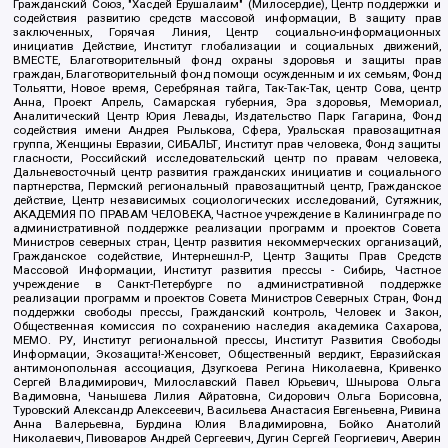
Гражданский Союз, "Хасдей Ерушалаим" (Милосердие), Центр поддержки и
содействия развитию средств массовой информации, В защиту прав
заключенных, Горячая Линия, Центр социально-информационных
инициатив Действие, Институт глобализации и социальных движений,
ВМЕСТЕ, Благотворительный фонд охраны здоровья и защиты прав
граждан, Благотворительный фонд помощи осужденным и их семьям, Фонд
Тольятти, Новое время, Серебряная тайга, Так-Так-Так, центр Сова, центр
Анна, Проект Апрель, Самарская губерния, Эра здоровья, Мемориал,
Аналитический Центр Юрия Левады, Издательство Парк Гагарина, Фонд
содействия имени Андрея Рылькова, Сфера, Уральская правозащитная
группа, Женщины Евразии, СИБАЛЬТ, Институт прав человека, Фонд защиты
гласности, Российский исследовательский центр по правам человека,
Дальневосточный центр развития гражданских инициатив и социального
партнерства, Пермский региональный правозащитный центр, Гражданское
действие, Центр независимых социологических исследований, Сутяжник,
АКАДЕМИЯ ПО ПРАВАМ ЧЕЛОВЕКА, Частное учреждение в Калининграде по
административной поддержке реализации программ и проектов Совета
Министров северных стран, Центр развития некоммерческих организаций,
Гражданское содействие, Интернешнл-Р, Центр Защиты Прав Средств
Массовой Информации, Институт развития прессы - Сибирь, Частное
учреждение в Санкт-Петербурге по административной поддержке
реализации программ и проектов Совета Министров Северных Стран, Фонд
поддержки свободы прессы, Гражданский контроль, Человек и Закон,
Общественная комиссия по сохранению наследия академика Сахарова,
МЕМО. РУ, Институт региональной прессы, Институт Развития Свободы
Информации, Экозащита!-Женсовет, Общественный вердикт, Евразийская
антимонопольная ассоциация, Дзугкоева Регина Николаевна, Кривенко
Сергей Владимирович, Милославский Павел Юрьевич, Шнырова Ольга
Вадимовна, Чанышева Лилия Айратовна, Сидорович Ольга Борисовна,
Туровский Александр Алексеевич, Васильева Анастасия Евгеньевна, Ривина
Анна Валерьевна, Бурдина Юлия Владимировна, Бойко Анатолий
Николаевич, Пивоваров Андрей Сергеевич, Дугин Сергей Георгиевич, Аверин