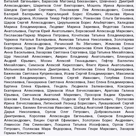
Виталий Евгеньевич, Барахоев Магомед Бекханович, Шевченко Дмитрий
Александрович, Шарипков Олег Викторович, Мошель Ирина Ароновна,
Шведов Григорий Сергеевич, Пономарев Лев Александрович, Созаев
Валерий Валерьевич, Каргалицкий Борис Юльевич, Исакова Ирина
Александровна, Исламов Тимур Рифгатович, Романова Ольга Евгеньевна,
Щаров Сергей Алексадрович, Цирульников Борис Альбертович, Халидова
Марина Владимировна, Людевиг Марина Зариевна, Федотова Галина
Анатольевна, Паутов Юрий Анатольевич, Верховский Александр Маркович,
Пислакова-Паркер Марина Петровна, Кочеткова Татьяна Владимировна,
Чуркина Наталья Валерьевна, Акимова Татьяна Николаевна, Золотарева
Екатерина Александровна, Рачинский Ян Збигневич, Жемкова Елена
Борисовна, Гудков Лев Дмитриевич, Илларионова Юлия Юрьевна, Саранг
Анна Васильевна, Захарова Светлана Сергеевна, Щур Татьяна Михайловна,
Щур Николай Алексеевич, Аверин Владимир Анатольевич, Блинушов
Андрей Юрьевич, Мосин Алексей Геннадьевич, Гефтер Валентин
Михайлович, Симонов Алексей Кириллович, Флиге Ирина Анатольевна,
Мельникова Валентина Дмитриевна, Вититинова Елена Владимировна,
Баженова Светлана Куприяновна, Исаев Сергей Владимирович, Максимов
Сергей Владимирович, Беляев Сергей Иванович, Голубева Елена
Николаевна, Ганнушкина Светлана Алексеевна, Закс Елена Владимировна,
Буртина Елена Юрьевна, Гендель Людмила Залмановна, Кокорина
Екатерина Алексеевна, Шуманов Илья Вячеславович, Арапова Галина
Юрьевна, Свечников Анатолий Мариевич, Прохоров Вадим Юрьевич,
Шахова Елена Владимировна, Подузов Сергей Васильевич, Протасова
Ирина Вячеславовна, Литинский Леонид Борисович, Лукашевский Сергей
Маркович, Бахмин Вячеслав Иванович, Шабад Анатолий Ефимович, Сухих
Дарья Николаевна, Орлов Олег Петрович, Добровольская Анна
Дмитриевна, Королева Александра Евгеньевна, Смирнов Владимир
Александрович, Вицин Сергей Ефимович, Золотухин Борис Андреевич,
Левинсон Лев Семенович, Локшина Татьяна Иосифовна, Орлов Олег
Петрович, Полякова Мара Федоровна, Резник Генри Маркович, Захаров
Герман Константинович