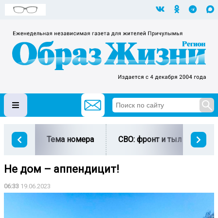
Тема номера
СВО: фронт и тыл
Ми
Не дом – аппендицит!
06:33
19.06.2023