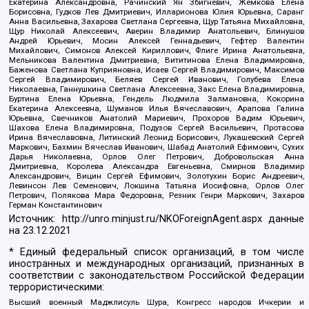
Екатерина Александровна, Рачинский Ян Збигневич, Жемкова Елена
Борисовна, Гудков Лев Дмитриевич, Илларионова Юлия Юрьевна, Саранг
Анна Васильевна, Захарова Светлана Сергеевна, Щур Татьяна Михайловна,
Щур Николай Алексеевич, Аверин Владимир Анатольевич, Блинушов
Андрей Юрьевич, Мосин Алексей Геннадьевич, Гефтер Валентин
Михайлович, Симонов Алексей Кириллович, Флиге Ирина Анатольевна,
Мельникова Валентина Дмитриевна, Вититинова Елена Владимировна,
Баженова Светлана Куприяновна, Исаев Сергей Владимирович, Максимов
Сергей Владимирович, Беляев Сергей Иванович, Голубева Елена
Николаевна, Ганнушкина Светлана Алексеевна, Закс Елена Владимировна,
Буртина Елена Юрьевна, Гендель Людмила Залмановна, Кокорина
Екатерина Алексеевна, Шуманов Илья Вячеславович, Арапова Галина
Юрьевна, Свечников Анатолий Мариевич, Прохоров Вадим Юрьевич,
Шахова Елена Владимировна, Подузов Сергей Васильевич, Протасова
Ирина Вячеславовна, Литинский Леонид Борисович, Лукашевский Сергей
Маркович, Бахмин Вячеслав Иванович, Шабад Анатолий Ефимович, Сухих
Дарья Николаевна, Орлов Олег Петрович, Добровольская Анна
Дмитриевна, Королева Александра Евгеньевна, Смирнов Владимир
Александрович, Вицин Сергей Ефимович, Золотухин Борис Андреевич,
Левинсон Лев Семенович, Локшина Татьяна Иосифовна, Орлов Олег
Петрович, Полякова Мара Федоровна, Резник Генри Маркович, Захаров
Герман Константинович
Источник:
http://unro.minjust.ru/NKOForeignAgent.aspx
данные
на
23.12.2021
* Единый федеральный список организаций, в том числе
иностранных и международных организаций, признанных в
соответствии с законодательством Российской Федерации
террористическими:
Высший военный Маджлисуль Шура, Конгресс народов Ичкерии и