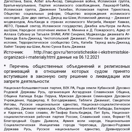
Дагестана, База, Асбат аль-Ансар, Священная война, Исламская группа,
Братья-мусульмане, Партия исламского освобождения, Лашкар-И-Тайба,
Исламская группа, Движение Талибан, Исламская партия Туркестана,
Общество социальных реформ, Общество возрождения исламского
наследия, Дом двух святых, Джунд аш-Шам, Исламский джихад – Джамаат
моджахедов, Аль-Каида в странах исламского Магриба, Имарат Кавказ,
АБТО, Правый сектор, Исламское государство, Джабха аль-Нусра ли-Ахль
аш-Шам, Народное ополчение имени К. Минина и Д. Пожарского, Аджр от
Аллаха Субхану уа Тагьаля SHAM, АУМ Синрике, Муджахеды джамаата Ат-
Тавхида Валь-Джихад, Чистопольский Джамаат, Рохнамо ба суи давлати
исломи, Террористическое сообщество Сеть, Катиба Таухид валь-Джихад,
Хайят Тахрир аш-Шам, Ахлю Сунна Валь Джамаа
Источник:
http://nac.gov.ru/terroristicheskie-i-ekstremistskie-
organizacii-i-materialy.html
данные на
06.12.2021
* Перечень общественных объединений и религиозных
организаций в отношении которых судом принято
вступившее в законную силу решение о ликвидации или
запрете деятельности:
Национал-большевистская партия, ВЕК РА, Рада земли Кубанской Духовно
Родовой Державы Русь, организация Асгардская Славянская Община,
Община Капища Веды Перуна, Мужская Духовная Семинария Духовное
Учреждение, Нурджулар, К Богодержавию, Таблиги Джамаат, Свидетели
Иеговы, Русское национальное единство, Национал-социалистическое
общество, Джамаат мувахидов, Объединенный Вилайат Кабарды, Балкарии
и Карачая, Союз славян, Ат-Такфир Валь-Хиджра, Пит Буль, Национал-
социалистическая рабочая партия России, Славянский союз, Формат-18,
Благородный Орден Дьявола, Армия воли народа, Национальная
Социалистическая Инициатива города Череповца, Духовно-Родовая
Держава Русь, Русское национальное единство, Древнерусской