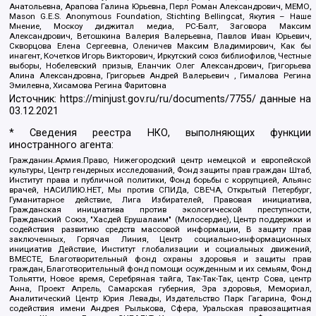
Анатольевна, Арапова Галина Юрьевна, Перл Роман Александрович, МЕМО,
Mason G.E.S. Anonymous Foundation, Stichting Bellingcat, Якутия – Наше
Мнение, Москоу диджитал медиа, РС-Балт, Заговора Максим
Александрович, Ветошкина Валерия Валерьевна, Павлов Иван Юрьевич,
Скворцова Елена Сергеевна, Оленичев Максим Владимирович, Как бы
инагент, Кочетков Игорь Викторович, Иркутский союз библиофилов, Честные
выборы, Нобелевский призыв, Еланчик Олег Александрович, Григорьева
Алина Александровна, Григорьев Андрей Валерьевич , Гималова Регина
Эмилевна, Хисамова Регина Фаритовна
Источник:
https://minjust.gov.ru/ru/documents/7755/
данные на
03.12.2021
* Сведения реестра НКО, выполняющих функции
иностранного агента:
Гражданин.Армия.Право, Нижегородский центр немецкой и европейской
культуры, Центр гендерных исследований, Фонд защиты прав граждан Штаб,
Институт права и публичной политики, Фонд борьбы с коррупцией, Альянс
врачей, НАСИЛИЮ.НЕТ, Мы против СПИДа, СВЕЧА, Открытый Петербург,
Гуманитарное действие, Лига Избирателей, Правовая инициатива,
Гражданская инициатива против экологической преступности,
Гражданский Союз, "Хасдей Ерушалаим" (Милосердие), Центр поддержки и
содействия развитию средств массовой информации, В защиту прав
заключенных, Горячая Линия, Центр социально-информационных
инициатив Действие, Институт глобализации и социальных движений,
ВМЕСТЕ, Благотворительный фонд охраны здоровья и защиты прав
граждан, Благотворительный фонд помощи осужденным и их семьям, Фонд
Тольятти, Новое время, Серебряная тайга, Так-Так-Так, центр Сова, центр
Анна, Проект Апрель, Самарская губерния, Эра здоровья, Мемориал,
Аналитический Центр Юрия Левады, Издательство Парк Гагарина, Фонд
содействия имени Андрея Рылькова, Сфера, Уральская правозащитная