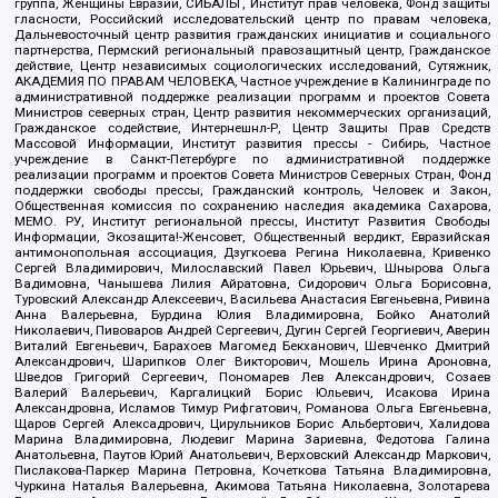
группа, Женщины Евразии, СИБАЛЬТ, Институт прав человека, Фонд защиты
гласности, Российский исследовательский центр по правам человека,
Дальневосточный центр развития гражданских инициатив и социального
партнерства, Пермский региональный правозащитный центр, Гражданское
действие, Центр независимых социологических исследований, Сутяжник,
АКАДЕМИЯ ПО ПРАВАМ ЧЕЛОВЕКА, Частное учреждение в Калининграде по
административной поддержке реализации программ и проектов Совета
Министров северных стран, Центр развития некоммерческих организаций,
Гражданское содействие, Интернешнл-Р, Центр Защиты Прав Средств
Массовой Информации, Институт развития прессы - Сибирь, Частное
учреждение в Санкт-Петербурге по административной поддержке
реализации программ и проектов Совета Министров Северных Стран, Фонд
поддержки свободы прессы, Гражданский контроль, Человек и Закон,
Общественная комиссия по сохранению наследия академика Сахарова,
МЕМО. РУ, Институт региональной прессы, Институт Развития Свободы
Информации, Экозащита!-Женсовет, Общественный вердикт, Евразийская
антимонопольная ассоциация, Дзугкоева Регина Николаевна, Кривенко
Сергей Владимирович, Милославский Павел Юрьевич, Шнырова Ольга
Вадимовна, Чанышева Лилия Айратовна, Сидорович Ольга Борисовна,
Туровский Александр Алексеевич, Васильева Анастасия Евгеньевна, Ривина
Анна Валерьевна, Бурдина Юлия Владимировна, Бойко Анатолий
Николаевич, Пивоваров Андрей Сергеевич, Дугин Сергей Георгиевич, Аверин
Виталий Евгеньевич, Барахоев Магомед Бекханович, Шевченко Дмитрий
Александрович, Шарипков Олег Викторович, Мошель Ирина Ароновна,
Шведов Григорий Сергеевич, Пономарев Лев Александрович, Созаев
Валерий Валерьевич, Каргалицкий Борис Юльевич, Исакова Ирина
Александровна, Исламов Тимур Рифгатович, Романова Ольга Евгеньевна,
Щаров Сергей Алексадрович, Цирульников Борис Альбертович, Халидова
Марина Владимировна, Людевиг Марина Зариевна, Федотова Галина
Анатольевна, Паутов Юрий Анатольевич, Верховский Александр Маркович,
Пислакова-Паркер Марина Петровна, Кочеткова Татьяна Владимировна,
Чуркина Наталья Валерьевна, Акимова Татьяна Николаевна, Золотарева