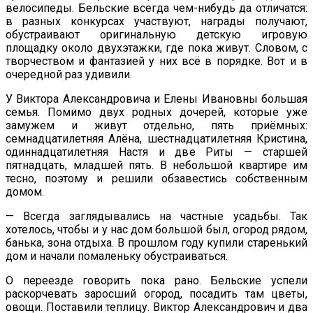
велосипеды. Бельские всегда чем-нибудь да отличатся:
в разных конкурсах участвуют, награды получают,
обустраивают оригинальную детскую игровую
площадку около двухэтажки, где пока живут. Словом, с
творчеством и фантазией у них всё в порядке. Вот и в
очередной раз удивили.
У Виктора Александровича и Елены Ивановны большая
семья. Помимо двух родных дочерей, которые уже
замужем и живут отдельно, пять приёмных:
семнадцатилетняя Алёна, шестнадцатилетняя Кристина,
одиннадцатилетняя Настя и две Риты — старшей
пятнадцать, младшей пять. В небольшой квартире им
тесно, поэтому и решили обзавестись собственным
домом.
— Всегда заглядывались на частные усадьбы. Так
хотелось, чтобы и у нас дом большой был, огород рядом,
банька, зона отдыха. В прошлом году купили старенький
дом и начали помаленьку обустраиваться.
О переезде говорить пока рано. Бельские успели
раскорчевать заросший огород, посадить там цветы,
овощи. Поставили теплицу. Виктор Александрович и два