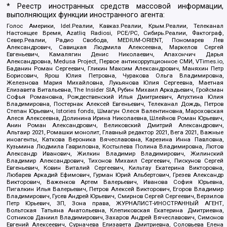
* Реестр иностранных средств массовой информации,
выполняющих функции иностранного агента:
Голос Америки, Idel.Реалии, Кавказ.Реалии, Крым.Реалии, Телеканал
Настоящее Время, Azatliq Radiosi, PCE/PC, Сибирь.Реалии, Фактограф,
Север.Реалии, Радио Свобода, MEDIUM-ORIENT, Пономарев Лев
Александрович, Савицкая Людмила Алексеевна, Маркелов Сергей
Евгеньевич, Камалягин Денис Николаевич, Апахончич Дарья
Александровна, Medusa Project, Первое антикоррупционное СМИ, VTimes.io,
Баданин Роман Сергеевич, Гликин Максим Александрович, Маняхин Петр
Борисович, Ярош Юлия Петровна, Чуракова Ольга Владимировна,
Железнова Мария Михайловна, Лукьянова Юлия Сергеевна, Маетная
Елизавета Витальевна, The Insider SIA, Рубин Михаил Аркадьевич, Гройсман
Софья Романовна, Рождественский Илья Дмитриевич, Апухтина Юлия
Владимировна, Постернак Алексей Евгеньевич, Телеканал Дождь, Петров
Степан Юрьевич, Istories fonds, Шмагун Олеся Валентиновна, Мароховская
Алеся Алексеевна, Долинина Ирина Николаевна, Шлейнов Роман Юрьевич,
Анин Роман Александрович, Великовский Дмитрий Александрович,
Альтаир 2021, Ромашки монолит, Главный редактор 2021, Вега 2021, Важные
иноагенты, Каткова Вероника Вячеславовна, Карезина Инна Павловна,
Кузьмина Людмила Гавриловна, Костылева Полина Владимировна, Лютов
Александр Иванович, Жилкин Владимир Владимирович, Жилинский
Владимир Александрович, Тихонов Михаил Сергеевич, Пискунов Сергей
Евгеньевич, Ковин Виталий Сергеевич, Кильтау Екатерина Викторовна,
Любарев Аркадий Ефимович, Гурман Юрий Альбертович, Грезев Александр
Викторович, Важенков Артем Валерьевич, Иванова София Юрьевна,
Пигалкин Илья Валерьевич, Петров Алексей Викторович, Егоров Владимир
Владимирович, Гусев Андрей Юрьевич, Смирнов Сергей Сергеевич, Верзилов
Петр Юрьевич, ЗП, Зона права, ЖУРНАЛИСТ-ИНОСТРАННЫЙ АГЕНТ,
Вольтская Татьяна Анатольевна, Клепиковская Екатерина Дмитриевна,
Сотников Даниил Владимирович, Захаров Андрей Вячеславович, Симонов
Евгений Алексеевич, Сурначева Елизавета Дмитриевна, Соловьева Елена