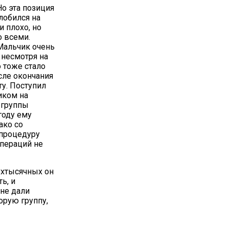
Но эта позиция
злобился на
и плохо, но
о всеми.
 Мальчик очень
 несмотря на
о тоже стало
сле окончания
ту. Поступил
иком на
 группы
году ему
ако со
 процедуру
операций не
ухтысячных он
ь, и
ине дали
орую группу,