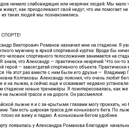
дов немало слабовидящих или незрячих людей. Мы мало ч
и живут, как преодолевают свой недуг, что им помогает не
м из таких людей мы познакомились.
 СПОРТЕ!
сандр Викторович Романов назначил мне на стадионе. Я у
епкого мужчину в яркой спортивной куртке. Вроде бы ниче
что человек спортивного телосложения занимается на стад
20.09.2017
 Я знала, что Александр — практически незрячий. Что он-то
Посмотреть...
ой герой — завсегдатай спортивного объекта. Практически
тся. На этот раз вместе с ним были его друзья — Владимир 
новна Колтаковы. Александр пояснил, что очень любит бега
е и на лыжах, а сейчас ещё и осваивает недавно установл
 стадионе новые тренажёры. Я поинтересовалась, как же
я на лыжной трассе и на дороге. Он рассмеялся:
йской лыжне я и с за-крытыми глазами могу проехать, но
сине. Там есть широкая трасса для конькового бега. По лы
: плохо её вижу и падаю. А коньковым бегом удобнее.
рту появилась у Александра Романова благодаря начальн