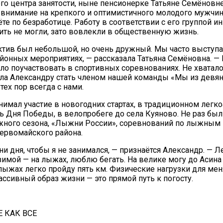
о центра занятости, ныне пенсионерке Татьяне Семёновне
 внимание на крепкого и оптимистичного молодого мужчину
ёте по безработице. Работу в соответствии с его группой 
ть не могли, зато вовлекли в общественную жизнь.
тив был небольшой, но очень дружный. Мы часто выступа
йонных мероприятиях, — рассказала Татьяна Семёновна. —
ло поучаствовать в спортивных соревнованиях. Не хватало
ла Александру стать членом нашей команды «Мы из девян
 тех пор всегда с нами.
имал участие в новогодних стартах, в традиционном легк
ть Дня Победы, в велопробеге до села Куяново. Не раз бы
ного сезона, «Лыжни России», соревнований по лыжным 
ервомайского района.
ни дня, чтобы я не занимался, — признаётся Александр. — 
зимой — на лыжах, люблю бегать. На велике могу до Асина
 лыжах легко пройду пять км. Физические нагрузки для мен
ассивный образ жизни — это прямой путь к погосту.
Е КАК ВСЕ