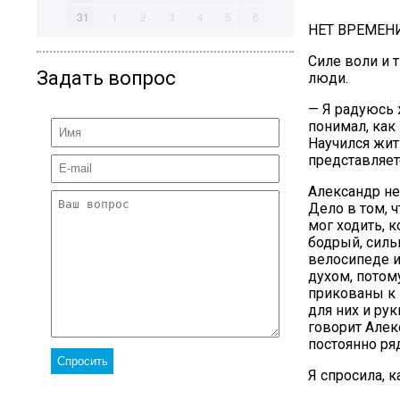
31
1
2
3
4
5
6
НЕТ ВРЕМЕН
Силе воли и 
Задать вопрос
люди.
— Я радуюсь 
понимал, как 
Научился жит
представляет
Александр не 
Дело в том, 
мог ходить, к
бодрый, силь
велосипеде и
духом, потом
прикованы к 
для них и рук
говорит Алек
постоянно ря
Я спросила, к