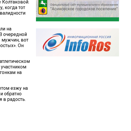
 Колтаковой.
, когда тот
инвалидности
ли на
 В очередной
 мужчин, вот
остых». Он
оатлетическом
л участником
гонкам на
Летом езжу на
 и обратно
я в радость.