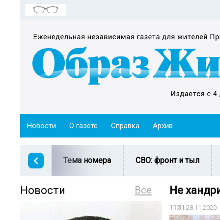
Новости
О газете
Справка
Архив
Тема номера
СВО: фронт и тыл
Новости
Все
Не хандри
11:31
28.11.2020