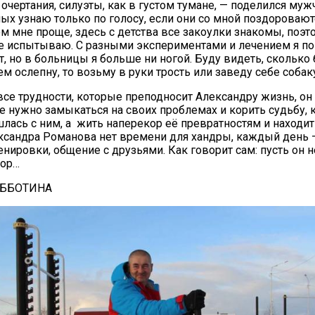
очертания, силуэты, как в густом тумане, — поделился муж
ых узнаю только по голосу, если они со мной поздороваютс
 мне проще, здесь с детства все закоулки знакомы, поэт
е испытываю. С разными экспериментами и лечением я по
, но в больницы я больше ни ногой. Буду видеть, сколько б
ем ослепну, то возьму в руки трость или заведу себе соба
все трудности, которые преподносит Александру жизнь, он
 не нужно замыкаться на своих проблемах и корить судьбу, 
лась с ним, а жить наперекор её превратностям и находит
ксандра Романова нет времени для хандры, каждый день 
енировки, общение с друзьями. Как говорит сам: пусть он н
вор…
УББОТИНА