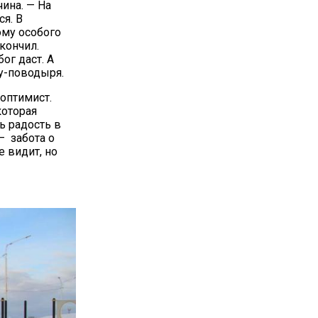
чина. — На
я. В
ому особого
кончил.
ог даст. А
ку-поводыря.
 оптимист.
которая
ь радость в
— забота о
е видит, но