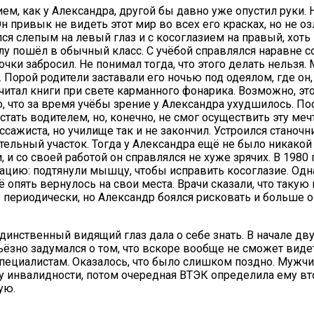
ем, как у Александра, другой бы давно уже опустил руки. 
Он привык не видеть этот мир во всех его красках, но не о
ся слепым на левый глаз и с косоглазием на правый, хоть 
лу пошёл в обычный класс. С учёбой справлялся наравне с
чки забросил. Не понимал тогда, что этого делать нельзя.
. Порой родители заставали его ночью под одеялом, где он,
 читал книги при свете карманного фонарика. Возможно, эт
о, что за время учёбы зрение у Александра ухудшилось. По
тать водителем, но, конечно, не смог осуществить эту меч
ссажиста, но училище так и не закончил. Устроился станочн
тельный участок. Тогда у Александра ещё не было никакой
 и со своей работой он справлялся не хуже зрячих. В 1980 
ацию: подтянули мышцу, чтобы исправить косоглазие. Одн
 опять вернулось на свои места. Врачи сказали, что такую
 периодически, но Александр боялся рисковать и больше 
единственный видящий глаз дала о себе знать. В начале дв
ёзно задумался о том, что вскоре вообще не сможет видет
специалистам. Оказалось, что было слишком поздно. Мужч
у инвалидности, потом очередная ВТЭК определила ему вт
ую.