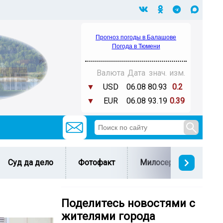
Прогноз погоды в Балашове
Погода в Тюмени
Валюта
Дата
знач.
изм.
▼
USD
06.08
80.93
0.2
▼
EUR
06.08
93.19
0.39
Суд да дело
Фотофакт
Милосердие
С 
Поделитесь новостями с
жителями города