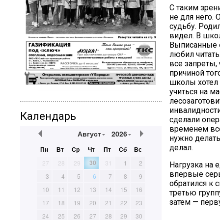
С таким зрени
не для него. 
судьбу. Родил
видел. В шко
Выписанные о
любил читать
все запреты,
причиной тог
школы хотел с
учиться на ма
лесозаготови
инвалидности,
Календарь
сделали опер
временем всё
Август
2026
нужно делать
делал.
Пн
Вт
Ср
Чт
Пт
Сб
Вс
30
27
28
29
31
1
2
Нагрузка на 
впервые серь
3
4
5
6
7
8
9
обратился к 
10
11
12
13
14
15
16
третью групп
затем — перв
17
18
19
20
21
22
23
24
25
26
27
28
29
30