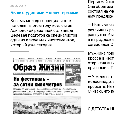
Первомайског
30.07.2026
Она обратила
состоял на уч
Были студентами – станут врачами
ему предложи
Восемь молодых специалистов
— Наш коллек
пополнят в этом году коллектив
различных ра
Асиновской районной больницы
раз нужно бы
Целевая подготовка специалистов –
я и предложи
один из ключевых инструментов,
согласился. С
который уже сегодня...
Мужчина прин
кроссе в чес
открытия лыж
приз главы П
— У меня нет 
велосипеде, 
проехать. На
Считаю, что п
С ДЕТСТВА Н