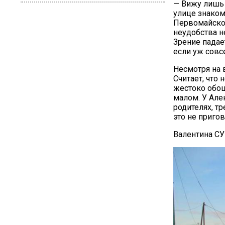
— Вижу лишь 
улице знаком
Первомайском
неудобства н
Зрение падает
если уж совс
Несмотря на 
Считает, что
жестоко обош
малом. У Але
родителях, тр
это не приго
Валентина С