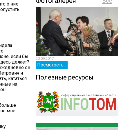
Фотогалерея
Все
то о них
 опустить
видела
го
ионе, если бы
20.09.2017
20.09.
 здесь делает?
Посмотреть...
Посм
 ежедневно он
Петрович и
Полезные ресурсы
ть, кататься
енные на
 он
 больше
жне мне
ику