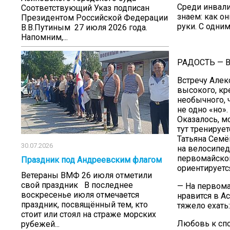
Среди инвали
Соответствующий Указ подписан
знаем: как он
Президентом Российской Федерации
руки. С одни
В.В.Путиным 27 июля 2026 года.
Напомним,...
РАДОСТЬ — В
Встречу Алек
высокого, кр
необычного, 
не одно «но».
Оказалось, м
тут тренируе
Татьяна Семё
30.07.2026
на велосипед
первомайском
Праздник под Андреевским флагом
ориентируетс
Ветераны ВМФ 26 июля отметили
свой праздник В последнее
— На первома
воскресенье июля отмечается
нравится в А
праздник, посвящённый тем, кто
тяжело ехать
стоит или стоял на страже морских
Любовь к спо
рубежей...