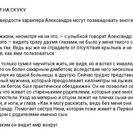
И НА СКУКУ
твёрдости характера Александра могут позавидовать мног
жизни, несмотря ни на что, — с улыбкой говорит Александр
это — видеть сразу двумя глазами, не было у меня такого с
ь так. Ведь вы же не страдаете от отсутствия крыльев и не
е, как ими пользоваться.
только сумел научиться жить, не видя, но и встал с инвали
что он болен сахарным диабетом, вследствие чего несколь
очуя из одной больницы в другую. Сейчас трудно представит
ный мужчина, который преодолевает километры на лыжах,
ли бегом, был практически обездвижен. Он не позволил се
у что живёт со старенькими родителями, которые уже мног
постели. Уход за матерью и отцом лежит на плечах сына-и
и, и ноги, и глаза. «Как я могу раскисать, ведь без меня они
сандр. Помогает сестра Нина, которая тоже живёт в Перво
дом с родителями именно сын.
аким он видит мир вокруг.