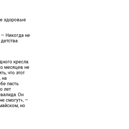
ие здоровые
. — Никогда не
 детства.
дного кресла.
ко месяцев не
ь, что этот
 на
бе пасть
о лет
нвалида. Он
 не смогут», —
майском, но