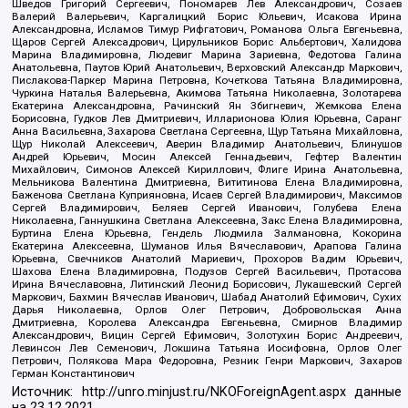
Шведов Григорий Сергеевич, Пономарев Лев Александрович, Созаев
Валерий Валерьевич, Каргалицкий Борис Юльевич, Исакова Ирина
Александровна, Исламов Тимур Рифгатович, Романова Ольга Евгеньевна,
Щаров Сергей Алексадрович, Цирульников Борис Альбертович, Халидова
Марина Владимировна, Людевиг Марина Зариевна, Федотова Галина
Анатольевна, Паутов Юрий Анатольевич, Верховский Александр Маркович,
Пислакова-Паркер Марина Петровна, Кочеткова Татьяна Владимировна,
Чуркина Наталья Валерьевна, Акимова Татьяна Николаевна, Золотарева
Екатерина Александровна, Рачинский Ян Збигневич, Жемкова Елена
Борисовна, Гудков Лев Дмитриевич, Илларионова Юлия Юрьевна, Саранг
Анна Васильевна, Захарова Светлана Сергеевна, Щур Татьяна Михайловна,
Щур Николай Алексеевич, Аверин Владимир Анатольевич, Блинушов
Андрей Юрьевич, Мосин Алексей Геннадьевич, Гефтер Валентин
Михайлович, Симонов Алексей Кириллович, Флиге Ирина Анатольевна,
Мельникова Валентина Дмитриевна, Вититинова Елена Владимировна,
Баженова Светлана Куприяновна, Исаев Сергей Владимирович, Максимов
Сергей Владимирович, Беляев Сергей Иванович, Голубева Елена
Николаевна, Ганнушкина Светлана Алексеевна, Закс Елена Владимировна,
Буртина Елена Юрьевна, Гендель Людмила Залмановна, Кокорина
Екатерина Алексеевна, Шуманов Илья Вячеславович, Арапова Галина
Юрьевна, Свечников Анатолий Мариевич, Прохоров Вадим Юрьевич,
Шахова Елена Владимировна, Подузов Сергей Васильевич, Протасова
Ирина Вячеславовна, Литинский Леонид Борисович, Лукашевский Сергей
Маркович, Бахмин Вячеслав Иванович, Шабад Анатолий Ефимович, Сухих
Дарья Николаевна, Орлов Олег Петрович, Добровольская Анна
Дмитриевна, Королева Александра Евгеньевна, Смирнов Владимир
Александрович, Вицин Сергей Ефимович, Золотухин Борис Андреевич,
Левинсон Лев Семенович, Локшина Татьяна Иосифовна, Орлов Олег
Петрович, Полякова Мара Федоровна, Резник Генри Маркович, Захаров
Герман Константинович
Источник:
http://unro.minjust.ru/NKOForeignAgent.aspx
данные
на
23.12.2021