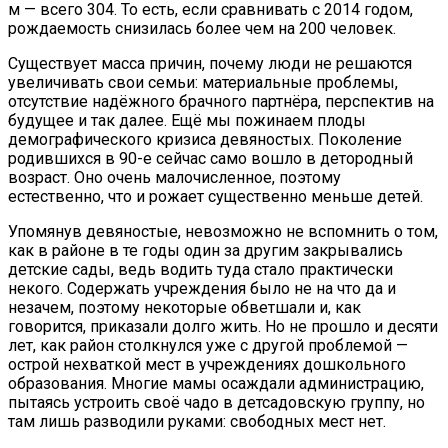
м — всего 304. То есть, если сравнивать с 2014 годом,
рождаемость снизилась более чем на 200 человек.
Существует масса причин, почему люди не решаются
увеличивать свои семьи: материальные проблемы,
отсутствие надёжного брачного партнёра, перспектив на
будущее и так далее. Ещё мы пожинаем плоды
демографического кризиса девяностых. Поколение
родившихся в 90-е сейчас само вошло в детородный
возраст. Оно очень малочисленное, поэтому
естественно, что и рожает существенно меньше детей.
Упомянув девяностые, невозможно не вспомнить о том,
как в районе в те годы один за другим закрывались
детские сады, ведь водить туда стало практически
некого. Содержать учреждения было не на что да и
незачем, поэтому некоторые обветшали и, как
говорится, приказали долго жить. Но не прошло и десяти
лет, как район столкнулся уже с другой проблемой —
острой нехваткой мест в учреждениях дошкольного
образования. Многие мамы осаждали администрацию,
пытаясь устроить своё чадо в детсадовскую группу, но
там лишь разводили руками: свободных мест нет.