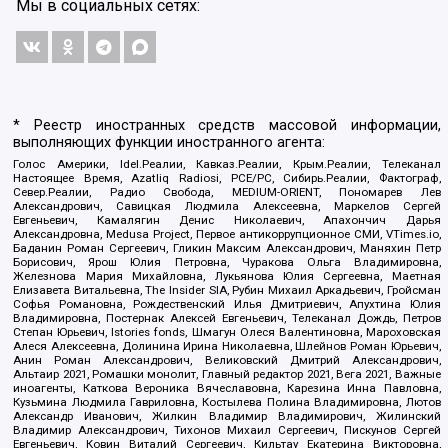
Мы в социальных сетях:
* Реестр иностранных средств массовой информации,
выполняющих функции иностранного агента:
Голос Америки, Idel.Реалии, Кавказ.Реалии, Крым.Реалии, Телеканал
Настоящее Время, Azatliq Radiosi, PCE/PC, Сибирь.Реалии, Фактограф,
Север.Реалии, Радио Свобода, MEDIUM-ORIENT, Пономарев Лев
Александрович, Савицкая Людмила Алексеевна, Маркелов Сергей
Евгеньевич, Камалягин Денис Николаевич, Апахончич Дарья
Александровна, Medusa Project, Первое антикоррупционное СМИ, VTimes.io,
Баданин Роман Сергеевич, Гликин Максим Александрович, Маняхин Петр
Борисович, Ярош Юлия Петровна, Чуракова Ольга Владимировна,
Железнова Мария Михайловна, Лукьянова Юлия Сергеевна, Маетная
Елизавета Витальевна, The Insider SIA, Рубин Михаил Аркадьевич, Гройсман
Софья Романовна, Рождественский Илья Дмитриевич, Апухтина Юлия
Владимировна, Постернак Алексей Евгеньевич, Телеканал Дождь, Петров
Степан Юрьевич, Istories fonds, Шмагун Олеся Валентиновна, Мароховская
Алеся Алексеевна, Долинина Ирина Николаевна, Шлейнов Роман Юрьевич,
Анин Роман Александрович, Великовский Дмитрий Александрович,
Альтаир 2021, Ромашки монолит, Главный редактор 2021, Вега 2021, Важные
иноагенты, Каткова Вероника Вячеславовна, Карезина Инна Павловна,
Кузьмина Людмила Гавриловна, Костылева Полина Владимировна, Лютов
Александр Иванович, Жилкин Владимир Владимирович, Жилинский
Владимир Александрович, Тихонов Михаил Сергеевич, Пискунов Сергей
Евгеньевич, Ковин Виталий Сергеевич, Кильтау Екатерина Викторовна,