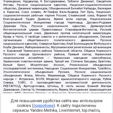
Учреждение, Нурджулар, К Богодержавию, Таблиги Джамаат, Свидетели
Иеговы, Русское национальное единство, Национал-социалистическое
общество, Джамаат мувахидов, Объединенный Вилайат Кабарды, Балкарии
и Карачая, Союз славян, Ат-Такфир Валь-Хиджра, Пит Буль, Национал-
социалистическая рабочая партия России, Славянский союз, Формат-18,
Благородный Орден Дьявола, Армия воли народа, Национальная
Социалистическая Инициатива города Череповца, Духовно-Родовая
Держава Русь, Русское национальное единство, Древнерусской
Инглистической церкви Православных Староверов-Инглингов, Русский
общенациональный союз, Движение против нелегальной иммиграции,
Кровь и Честь, О свободе совести и о религиозных объединениях, Омская
организация общественного политического движения Русское
национальное единство, Северное Братство, Клуб Болельщиков Футбольного
Клуба Динамо, Файзрахманисты, Мусульманская религиозная организация
п. Боровский Тюменского района Тюменской области, Община Коренного
Русского народа Щелковского района, Правый сектор, Украинская
национальная ассамблея – Украинская народная самооборона,
Украинская повстанческая армия, Тризуб им. Степана Бандеры, Братство,
Белый Крест, Misanthropic division, Религиозное объединение
последователей инглиизма, Народная Социальная Инициатива, TulaSkins,
Этнополитическое объединение Русские, Русское национальное
объединение Атака, Мечеть Мирмамеда, Община Коренного Русского
народа г. Астрахани, ВОЛЯ, Меджлис крымскотатарского народа, Рубеж
Севера, ТОЙС, О противодействии экстремистской деятельности,
РЕВТАТПОД, Артподготовка, Штольц, В честь иконы Божией Матери
Державная, Сектор 16, Независимость, Фирма, Молодежная правозащитная
группа МПГ, Курсом Правды и Единения, Каракольская инициативная
группа, Автоград Крю, Союз Славянских Сил Руси, Алля-Аят,
Для повышения удобства сайта мы используем
Благотворительный пансионат Ак Умут, Русская республика Русь,
Арестантское уголовное единство, Башкорт, Нация и свобода, W.H.С., Фалунь
cookies (
подробнее
). К сайту подключены
Дафа, Иртыш Ultras, Русский Патриотический клуб-Новокузнецк/РПК,
сервисы Yandex.Metrika, LiveInternet, top.mail.ru,
Сибирский державный союз, Фонд борьбы с коррупцией, Фонд защиты прав