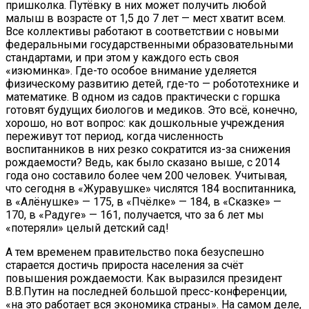
пришколка. Путёвку в них может получить любой
малыш в возрасте от 1,5 до 7 лет — мест хватит всем.
Все коллективы работают в соответствии с новыми
федеральными государственными образовательными
стандартами, и при этом у каждого есть своя
«изюминка». Где-то особое внимание уделяется
физическому развитию детей, где-то — робототехнике и
математике. В одном из садов практически с горшка
готовят будущих биологов и медиков. Это всё, конечно,
хорошо, но вот вопрос: как дошкольные учреждения
переживут тот период, когда численность
воспитанников в них резко сократится из-за снижения
рождаемости? Ведь, как было сказано выше, с 2014
года оно составило более чем 200 человек. Учитывая,
что сегодня в «Журавушке» числятся 184 воспитанника,
в «Алёнушке» — 175, в «Пчёлке» — 184, в «Сказке» —
170, в «Радуге» — 161, получается, что за 6 лет мы
«потеряли» целый детский сад!
А тем временем правительство пока безуспешно
старается достичь прироста населения за счёт
повышения рождаемости. Как выразился президент
В.В.Путин на последней большой пресс-конференции,
«на это работает вся экономика страны». На самом деле,