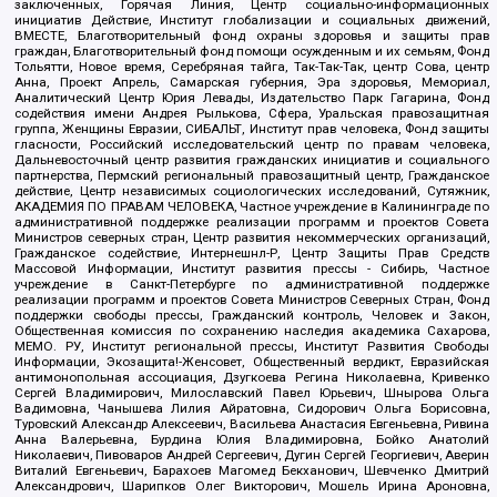
заключенных, Горячая Линия, Центр социально-информационных
инициатив Действие, Институт глобализации и социальных движений,
ВМЕСТЕ, Благотворительный фонд охраны здоровья и защиты прав
граждан, Благотворительный фонд помощи осужденным и их семьям, Фонд
Тольятти, Новое время, Серебряная тайга, Так-Так-Так, центр Сова, центр
Анна, Проект Апрель, Самарская губерния, Эра здоровья, Мемориал,
Аналитический Центр Юрия Левады, Издательство Парк Гагарина, Фонд
содействия имени Андрея Рылькова, Сфера, Уральская правозащитная
группа, Женщины Евразии, СИБАЛЬТ, Институт прав человека, Фонд защиты
гласности, Российский исследовательский центр по правам человека,
Дальневосточный центр развития гражданских инициатив и социального
партнерства, Пермский региональный правозащитный центр, Гражданское
действие, Центр независимых социологических исследований, Сутяжник,
АКАДЕМИЯ ПО ПРАВАМ ЧЕЛОВЕКА, Частное учреждение в Калининграде по
административной поддержке реализации программ и проектов Совета
Министров северных стран, Центр развития некоммерческих организаций,
Гражданское содействие, Интернешнл-Р, Центр Защиты Прав Средств
Массовой Информации, Институт развития прессы - Сибирь, Частное
учреждение в Санкт-Петербурге по административной поддержке
реализации программ и проектов Совета Министров Северных Стран, Фонд
поддержки свободы прессы, Гражданский контроль, Человек и Закон,
Общественная комиссия по сохранению наследия академика Сахарова,
МЕМО. РУ, Институт региональной прессы, Институт Развития Свободы
Информации, Экозащита!-Женсовет, Общественный вердикт, Евразийская
антимонопольная ассоциация, Дзугкоева Регина Николаевна, Кривенко
Сергей Владимирович, Милославский Павел Юрьевич, Шнырова Ольга
Вадимовна, Чанышева Лилия Айратовна, Сидорович Ольга Борисовна,
Туровский Александр Алексеевич, Васильева Анастасия Евгеньевна, Ривина
Анна Валерьевна, Бурдина Юлия Владимировна, Бойко Анатолий
Николаевич, Пивоваров Андрей Сергеевич, Дугин Сергей Георгиевич, Аверин
Виталий Евгеньевич, Барахоев Магомед Бекханович, Шевченко Дмитрий
Александрович, Шарипков Олег Викторович, Мошель Ирина Ароновна,