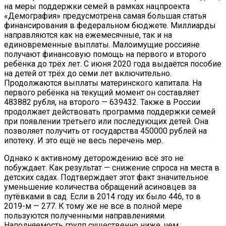
на меры поддержки семей в рамках нацпроекта
«Демография» предусмотрена самая большая статья
финансирования в федеральном бюджете. Миллиарды
направляются как на ежемесячные, так и на
единовременные выплаты. Малоимущие россияне
получают финансовую помощь на первого и второго
ребёнка до трёх лет. С июня 2020 года выдаётся пособие
на детей от трёх до семи лет включительно.
Продолжаются выплаты материнского капитала. На
первого ребёнка на текущий момент он составляет
483882 рубля, на второго — 639432. Также в России
продолжает действовать программа поддержки семей
при появлении третьего или последующих детей. Она
позволяет получить от государства 450000 рублей на
ипотеку. И это ещё не весь перечень мер.
Однако к активному деторождению всё это не
побуждает. Как результат — снижение спроса на места в
детских садах. Подтверждает этот факт значительное
уменьшение количества обращений асиновцев за
путёвками в сад. Если в 2014 году их было 446, то в
2019-м — 277. К тому же не все в полной мере
пользуются полученными направлениями.
Наполняемость групп существенно ниже, чем