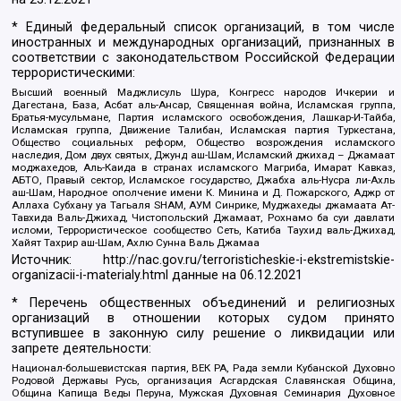
* Единый федеральный список организаций, в том числе
иностранных и международных организаций, признанных в
соответствии с законодательством Российской Федерации
террористическими:
Высший военный Маджлисуль Шура, Конгресс народов Ичкерии и
Дагестана, База, Асбат аль-Ансар, Священная война, Исламская группа,
Братья-мусульмане, Партия исламского освобождения, Лашкар-И-Тайба,
Исламская группа, Движение Талибан, Исламская партия Туркестана,
Общество социальных реформ, Общество возрождения исламского
наследия, Дом двух святых, Джунд аш-Шам, Исламский джихад – Джамаат
моджахедов, Аль-Каида в странах исламского Магриба, Имарат Кавказ,
АБТО, Правый сектор, Исламское государство, Джабха аль-Нусра ли-Ахль
аш-Шам, Народное ополчение имени К. Минина и Д. Пожарского, Аджр от
Аллаха Субхану уа Тагьаля SHAM, АУМ Синрике, Муджахеды джамаата Ат-
Тавхида Валь-Джихад, Чистопольский Джамаат, Рохнамо ба суи давлати
исломи, Террористическое сообщество Сеть, Катиба Таухид валь-Джихад,
Хайят Тахрир аш-Шам, Ахлю Сунна Валь Джамаа
Источник:
http://nac.gov.ru/terroristicheskie-i-ekstremistskie-
organizacii-i-materialy.html
данные на
06.12.2021
* Перечень общественных объединений и религиозных
организаций в отношении которых судом принято
вступившее в законную силу решение о ликвидации или
запрете деятельности:
Национал-большевистская партия, ВЕК РА, Рада земли Кубанской Духовно
Родовой Державы Русь, организация Асгардская Славянская Община,
Община Капища Веды Перуна, Мужская Духовная Семинария Духовное