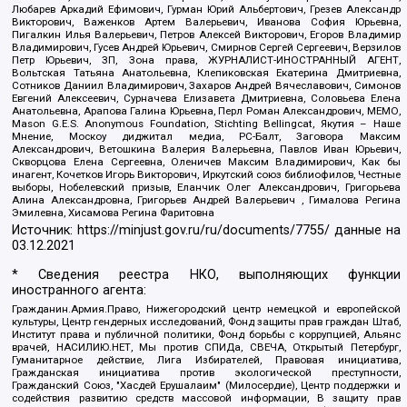
Любарев Аркадий Ефимович, Гурман Юрий Альбертович, Грезев Александр
Викторович, Важенков Артем Валерьевич, Иванова София Юрьевна,
Пигалкин Илья Валерьевич, Петров Алексей Викторович, Егоров Владимир
Владимирович, Гусев Андрей Юрьевич, Смирнов Сергей Сергеевич, Верзилов
Петр Юрьевич, ЗП, Зона права, ЖУРНАЛИСТ-ИНОСТРАННЫЙ АГЕНТ,
Вольтская Татьяна Анатольевна, Клепиковская Екатерина Дмитриевна,
Сотников Даниил Владимирович, Захаров Андрей Вячеславович, Симонов
Евгений Алексеевич, Сурначева Елизавета Дмитриевна, Соловьева Елена
Анатольевна, Арапова Галина Юрьевна, Перл Роман Александрович, МЕМО,
Mason G.E.S. Anonymous Foundation, Stichting Bellingcat, Якутия – Наше
Мнение, Москоу диджитал медиа, РС-Балт, Заговора Максим
Александрович, Ветошкина Валерия Валерьевна, Павлов Иван Юрьевич,
Скворцова Елена Сергеевна, Оленичев Максим Владимирович, Как бы
инагент, Кочетков Игорь Викторович, Иркутский союз библиофилов, Честные
выборы, Нобелевский призыв, Еланчик Олег Александрович, Григорьева
Алина Александровна, Григорьев Андрей Валерьевич , Гималова Регина
Эмилевна, Хисамова Регина Фаритовна
Источник:
https://minjust.gov.ru/ru/documents/7755/
данные на
03.12.2021
* Сведения реестра НКО, выполняющих функции
иностранного агента:
Гражданин.Армия.Право, Нижегородский центр немецкой и европейской
культуры, Центр гендерных исследований, Фонд защиты прав граждан Штаб,
Институт права и публичной политики, Фонд борьбы с коррупцией, Альянс
врачей, НАСИЛИЮ.НЕТ, Мы против СПИДа, СВЕЧА, Открытый Петербург,
Гуманитарное действие, Лига Избирателей, Правовая инициатива,
Гражданская инициатива против экологической преступности,
Гражданский Союз, "Хасдей Ерушалаим" (Милосердие), Центр поддержки и
содействия развитию средств массовой информации, В защиту прав