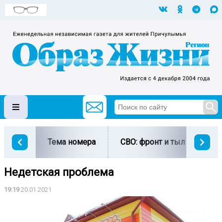
Тема номера
СВО: фронт и тыл
Ми
Недетская проблема
19:19
20.01.2021