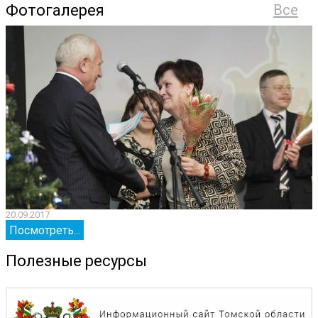
Фотогалерея
Все
20.09.2017
2
Посмотреть...
Полезные ресурсы