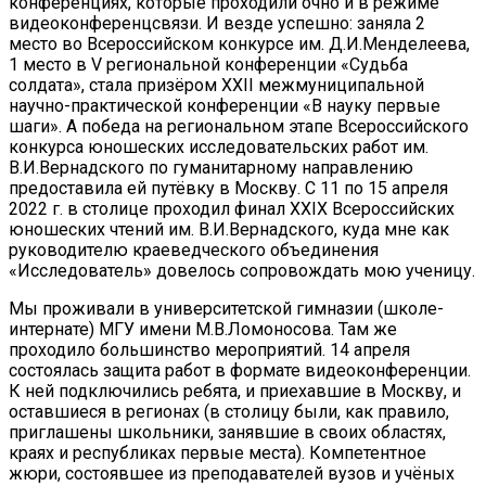
конференциях, которые проходили очно и в режиме
видеоконференцсвязи. И везде успешно: заняла 2
место во Всероссийском конкурсе им. Д.И.Менделеева,
1 место в V региональной конференции «Судьба
солдата», стала призёром XXII межмуниципальной
научно-практической конференции «В науку первые
шаги». А победа на региональном этапе Всероссийского
конкурса юношеских исследовательских работ им.
В.И.Вернадского по гуманитарному направлению
предоставила ей путёвку в Москву. С 11 по 15 апреля
2022 г. в столице проходил финал XXIX Всероссийских
юношеских чтений им. В.И.Вернадского, куда мне как
руководителю краеведческого объединения
«Исследователь» довелось сопровождать мою ученицу.
Мы проживали в университетской гимназии (школе-
интернате) МГУ имени М.В.Ломоносова. Там же
проходило большинство мероприятий. 14 апреля
состоялась защита работ в формате видеоконференции.
К ней подключились ребята, и приехавшие в Москву, и
оставшиеся в регионах (в столицу были, как правило,
приглашены школьники, занявшие в своих областях,
краях и республиках первые места). Компетентное
жюри, состоявшее из преподавателей вузов и учёных