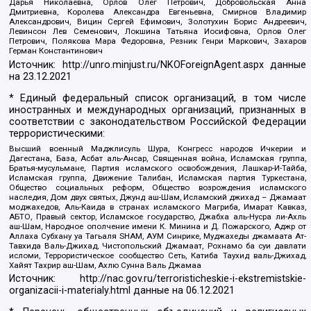
Дарья Николаевна, Орлов Олег Петрович, Добровольская Анна
Дмитриевна, Королева Александра Евгеньевна, Смирнов Владимир
Александрович, Вицин Сергей Ефимович, Золотухин Борис Андреевич,
Левинсон Лев Семенович, Локшина Татьяна Иосифовна, Орлов Олег
Петрович, Полякова Мара Федоровна, Резник Генри Маркович, Захаров
Герман Константинович
Источник:
http://unro.minjust.ru/NKOForeignAgent.aspx
данные
на
23.12.2021
* Единый федеральный список организаций, в том числе
иностранных и международных организаций, признанных в
соответствии с законодательством Российской Федерации
террористическими:
Высший военный Маджлисуль Шура, Конгресс народов Ичкерии и
Дагестана, База, Асбат аль-Ансар, Священная война, Исламская группа,
Братья-мусульмане, Партия исламского освобождения, Лашкар-И-Тайба,
Исламская группа, Движение Талибан, Исламская партия Туркестана,
Общество социальных реформ, Общество возрождения исламского
наследия, Дом двух святых, Джунд аш-Шам, Исламский джихад – Джамаат
моджахедов, Аль-Каида в странах исламского Магриба, Имарат Кавказ,
АБТО, Правый сектор, Исламское государство, Джабха аль-Нусра ли-Ахль
аш-Шам, Народное ополчение имени К. Минина и Д. Пожарского, Аджр от
Аллаха Субхану уа Тагьаля SHAM, АУМ Синрике, Муджахеды джамаата Ат-
Тавхида Валь-Джихад, Чистопольский Джамаат, Рохнамо ба суи давлати
исломи, Террористическое сообщество Сеть, Катиба Таухид валь-Джихад,
Хайят Тахрир аш-Шам, Ахлю Сунна Валь Джамаа
Источник:
http://nac.gov.ru/terroristicheskie-i-ekstremistskie-
organizacii-i-materialy.html
данные на
06.12.2021