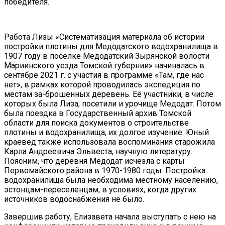
победителя.
Работа Лизы «Систематизация материала об истории
постройки плотины для Медодатского водохранилища в
1907 году в посёлке Медодатский Зырянской волости
Мариинского уезда Томской губернии» начиналась в
сентябре 2021 г. с участия в программе «Там, где нас
нет», в рамках которой проводилась экспедиция по
местам за-брошенных деревень. Её участники, в числе
которых была Лиза, посетили и урочище Медодат. Потом
была поездка в Государственный архив Томской
области для поиска документов о строительстве
плотины и водохранилища, их долгое изучение. Юный
краевед также использовала воспоминания старожила
Карла Андреевича Эльвеста, научную литературу.
Поясним, что деревня Медодат исчезла с карты
Первомайского района в 1970-1980 годы. Постройка
водохранилища была необходима местному населению,
эстонцам-переселенцам, в условиях, когда других
источников водоснабжения не было.
Завершив работу, Елизавета начала выступать с нею на