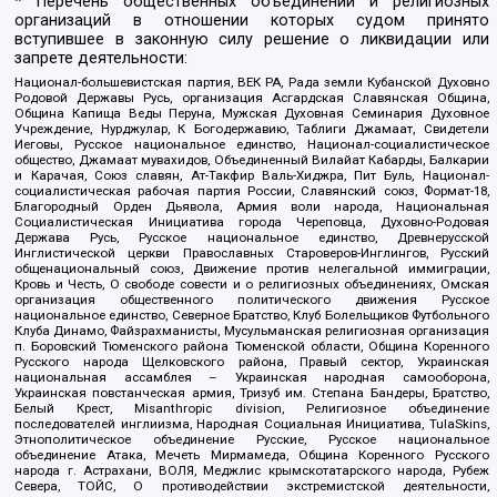
* Перечень общественных объединений и религиозных
организаций в отношении которых судом принято
вступившее в законную силу решение о ликвидации или
запрете деятельности:
Национал-большевистская партия, ВЕК РА, Рада земли Кубанской Духовно
Родовой Державы Русь, организация Асгардская Славянская Община,
Община Капища Веды Перуна, Мужская Духовная Семинария Духовное
Учреждение, Нурджулар, К Богодержавию, Таблиги Джамаат, Свидетели
Иеговы, Русское национальное единство, Национал-социалистическое
общество, Джамаат мувахидов, Объединенный Вилайат Кабарды, Балкарии
и Карачая, Союз славян, Ат-Такфир Валь-Хиджра, Пит Буль, Национал-
социалистическая рабочая партия России, Славянский союз, Формат-18,
Благородный Орден Дьявола, Армия воли народа, Национальная
Социалистическая Инициатива города Череповца, Духовно-Родовая
Держава Русь, Русское национальное единство, Древнерусской
Инглистической церкви Православных Староверов-Инглингов, Русский
общенациональный союз, Движение против нелегальной иммиграции,
Кровь и Честь, О свободе совести и о религиозных объединениях, Омская
организация общественного политического движения Русское
национальное единство, Северное Братство, Клуб Болельщиков Футбольного
Клуба Динамо, Файзрахманисты, Мусульманская религиозная организация
п. Боровский Тюменского района Тюменской области, Община Коренного
Русского народа Щелковского района, Правый сектор, Украинская
национальная ассамблея – Украинская народная самооборона,
Украинская повстанческая армия, Тризуб им. Степана Бандеры, Братство,
Белый Крест, Misanthropic division, Религиозное объединение
последователей инглиизма, Народная Социальная Инициатива, TulaSkins,
Этнополитическое объединение Русские, Русское национальное
объединение Атака, Мечеть Мирмамеда, Община Коренного Русского
народа г. Астрахани, ВОЛЯ, Меджлис крымскотатарского народа, Рубеж
Севера, ТОЙС, О противодействии экстремистской деятельности,