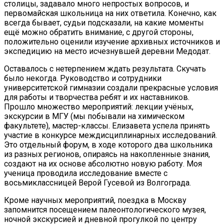
столицы, задавало много непростых вопросов, и
первомайская школьница на них ответила. Конечно, как
всегда бывает, судьи подсказали, на какие моменты
ещё можно обратить внимание, с другой стороны,
положительно оценили изучение архивных источников и
экспедицию на место исчезнувшей деревни Медодат.
Оставалось с нетерпением ждать результата. Скучать
было некогда. Руководство и сотрудники
университетской гимназии создали прекрасные условия
для работы и творчества ребят и их наставников.
Прошло множество мероприятий: лекции учёных,
экскурсии в МГУ (мы побывали на химическом
факультете), мастер-классы. Елизавета успела принять
участие в конкурсе междисциплинарных исследований.
Это отдельный форум, в ходе которого два школьника
из разных регионов, опираясь на накопленные знания,
создают на их основе абсолютно новую работу. Моя
ученица проводила исследование вместе с
восьмиклассницей Верой Гусевой из Волгограда.
Кроме научных мероприятий, поездка в Москву
запомнится посещением палеонтологического музея,
ночной экскурсией и дневной прогулкой по центру