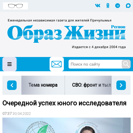
Тема номера
СВО: фронт и тыл
Ми
Очередной успех юного исследователя
07:37
30.04.2022