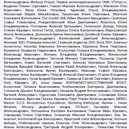
Александровна, Medusa Project, Первое антикоррупционное СМИ, VTimes.io,
Баданин Роман Сергеевич, Гликин Максим Александрович, Маняхин Петр
Борисович, Ярош Юлия Петровна, Чуракова Ольга Владимировна,
Железнова Мария Михайловна, Лукьянова Юлия Сергеевна, Маетная
Елизавета Витальевна, The Insider SIA, Рубин Михаил Аркадьевич, Гройсман
Софья Романовна, Рождественский Илья Дмитриевич, Апухтина Юлия
Владимировна, Постернак Алексей Евгеньевич, Телеканал Дождь, Петров
Степан Юрьевич, Istories fonds, Шмагун Олеся Валентиновна, Мароховская
Алеся Алексеевна, Долинина Ирина Николаевна, Шлейнов Роман Юрьевич,
Анин Роман Александрович, Великовский Дмитрий Александрович,
Альтаир 2021, Ромашки монолит, Главный редактор 2021, Вега 2021, Важные
иноагенты, Каткова Вероника Вячеславовна, Карезина Инна Павловна,
Кузьмина Людмила Гавриловна, Костылева Полина Владимировна, Лютов
Александр Иванович, Жилкин Владимир Владимирович, Жилинский
Владимир Александрович, Тихонов Михаил Сергеевич, Пискунов Сергей
Евгеньевич, Ковин Виталий Сергеевич, Кильтау Екатерина Викторовна,
Любарев Аркадий Ефимович, Гурман Юрий Альбертович, Грезев Александр
Викторович, Важенков Артем Валерьевич, Иванова София Юрьевна,
Пигалкин Илья Валерьевич, Петров Алексей Викторович, Егоров Владимир
Владимирович, Гусев Андрей Юрьевич, Смирнов Сергей Сергеевич, Верзилов
Петр Юрьевич, ЗП, Зона права, ЖУРНАЛИСТ-ИНОСТРАННЫЙ АГЕНТ,
Вольтская Татьяна Анатольевна, Клепиковская Екатерина Дмитриевна,
Сотников Даниил Владимирович, Захаров Андрей Вячеславович, Симонов
Евгений Алексеевич, Сурначева Елизавета Дмитриевна, Соловьева Елена
Анатольевна, Арапова Галина Юрьевна, Перл Роман Александрович, МЕМО,
Mason G.E.S. Anonymous Foundation, Stichting Bellingcat, Якутия – Наше
Мнение, Москоу диджитал медиа, РС-Балт, Заговора Максим
Александрович, Ветошкина Валерия Валерьевна, Павлов Иван Юрьевич,
Скворцова Елена Сергеевна, Оленичев Максим Владимирович, Как бы
инагент, Кочетков Игорь Викторович, Иркутский союз библиофилов, Честные
выборы, Нобелевский призыв, Еланчик Олег Александрович, Григорьева
Алина Александровна, Григорьев Андрей Валерьевич , Гималова Регина