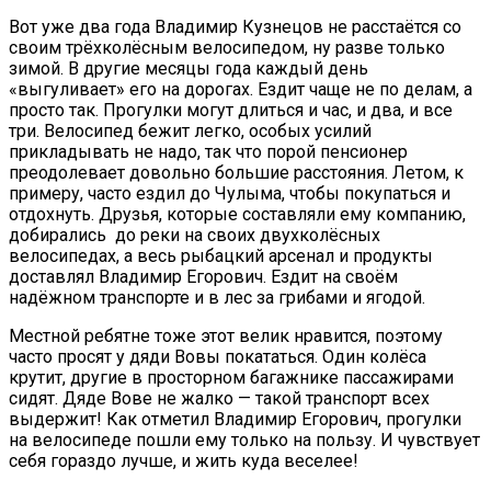
Вот уже два года Владимир Кузнецов не расстаётся со
своим трёхколёсным велосипедом, ну разве только
зимой. В другие месяцы года каждый день
«выгуливает» его на дорогах. Ездит чаще не по делам, а
просто так. Прогулки могут длиться и час, и два, и все
три. Велосипед бежит легко, особых усилий
прикладывать не надо, так что порой пенсионер
преодолевает довольно большие расстояния. Летом, к
примеру, часто ездил до Чулыма, чтобы покупаться и
отдохнуть. Друзья, которые составляли ему компанию,
добирались до реки на своих двухколёсных
велосипедах, а весь рыбацкий арсенал и продукты
доставлял Владимир Егорович. Ездит на своём
надёжном транспорте и в лес за грибами и ягодой.
Местной ребятне тоже этот велик нравится, поэтому
часто просят у дяди Вовы покататься. Один колёса
крутит, другие в просторном багажнике пассажирами
сидят. Дяде Вове не жалко — такой транспорт всех
выдержит! Как отметил Владимир Егорович, прогулки
на велосипеде пошли ему только на пользу. И чувствует
себя гораздо лучше, и жить куда веселее!