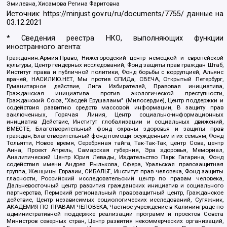
Эмилевна, Хисамова Регина Фаритовна
Источник:
https://minjust.gov.ru/ru/documents/7755/
данные на
03.12.2021
* Сведения реестра НКО, выполняющих функции
иностранного агента:
Гражданин.Армия.Право, Нижегородский центр немецкой и европейской
культуры, Центр гендерных исследований, Фонд защиты прав граждан Штаб,
Институт права и публичной политики, Фонд борьбы с коррупцией, Альянс
врачей, НАСИЛИЮ.НЕТ, Мы против СПИДа, СВЕЧА, Открытый Петербург,
Гуманитарное действие, Лига Избирателей, Правовая инициатива,
Гражданская инициатива против экологической преступности,
Гражданский Союз, "Хасдей Ерушалаим" (Милосердие), Центр поддержки и
содействия развитию средств массовой информации, В защиту прав
заключенных, Горячая Линия, Центр социально-информационных
инициатив Действие, Институт глобализации и социальных движений,
ВМЕСТЕ, Благотворительный фонд охраны здоровья и защиты прав
граждан, Благотворительный фонд помощи осужденным и их семьям, Фонд
Тольятти, Новое время, Серебряная тайга, Так-Так-Так, центр Сова, центр
Анна, Проект Апрель, Самарская губерния, Эра здоровья, Мемориал,
Аналитический Центр Юрия Левады, Издательство Парк Гагарина, Фонд
содействия имени Андрея Рылькова, Сфера, Уральская правозащитная
группа, Женщины Евразии, СИБАЛЬТ, Институт прав человека, Фонд защиты
гласности, Российский исследовательский центр по правам человека,
Дальневосточный центр развития гражданских инициатив и социального
партнерства, Пермский региональный правозащитный центр, Гражданское
действие, Центр независимых социологических исследований, Сутяжник,
АКАДЕМИЯ ПО ПРАВАМ ЧЕЛОВЕКА, Частное учреждение в Калининграде по
административной поддержке реализации программ и проектов Совета
Министров северных стран, Центр развития некоммерческих организаций,