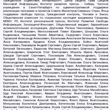
Гражданское содействие, Интернешнл-Р, Центр Защиты Прав Средств
Массовой Информации, Институт развития прессы - Сибирь, Частное
учреждение в Санкт-Петербурге по административной поддержке
реализации программ и проектов Совета Министров Северных Стран, Фонд
поддержки свободы прессы, Гражданский контроль, Человек и Закон,
Общественная комиссия по сохранению наследия академика Сахарова,
МЕМО. РУ, Институт региональной прессы, Институт Развития Свободы
Информации, Экозащита!-Женсовет, Общественный вердикт, Евразийская
антимонопольная ассоциация, Дзугкоева Регина Николаевна, Кривенко
Сергей Владимирович, Милославский Павел Юрьевич, Шнырова Ольга
Вадимовна, Чанышева Лилия Айратовна, Сидорович Ольга Борисовна,
Туровский Александр Алексеевич, Васильева Анастасия Евгеньевна, Ривина
Анна Валерьевна, Бурдина Юлия Владимировна, Бойко Анатолий
Николаевич, Пивоваров Андрей Сергеевич, Дугин Сергей Георгиевич, Аверин
Виталий Евгеньевич, Барахоев Магомед Бекханович, Шевченко Дмитрий
Александрович, Шарипков Олег Викторович, Мошель Ирина Ароновна,
Шведов Григорий Сергеевич, Пономарев Лев Александрович, Созаев
Валерий Валерьевич, Каргалицкий Борис Юльевич, Исакова Ирина
Александровна, Исламов Тимур Рифгатович, Романова Ольга Евгеньевна,
Щаров Сергей Алексадрович, Цирульников Борис Альбертович, Халидова
Марина Владимировна, Людевиг Марина Зариевна, Федотова Галина
Анатольевна, Паутов Юрий Анатольевич, Верховский Александр Маркович,
Пислакова-Паркер Марина Петровна, Кочеткова Татьяна Владимировна,
Чуркина Наталья Валерьевна, Акимова Татьяна Николаевна, Золотарева
Екатерина Александровна, Рачинский Ян Збигневич, Жемкова Елена
Борисовна, Гудков Лев Дмитриевич, Илларионова Юлия Юрьевна, Саранг
Анна Васильевна, Захарова Светлана Сергеевна, Щур Татьяна Михайловна,
Щур Николай Алексеевич, Аверин Владимир Анатольевич, Блинушов
Андрей Юрьевич, Мосин Алексей Геннадьевич, Гефтер Валентин
Михайлович, Симонов Алексей Кириллович, Флиге Ирина Анатольевна,
Мельникова Валентина Дмитриевна, Вититинова Елена Владимировна,
Баженова Светлана Куприяновна, Исаев Сергей Владимирович, Максимов