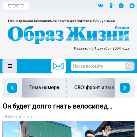
Тема номера
СВО: фронт и тыл
Ми
Он будет долго гнать велосипед…
18:20
03.10.2020