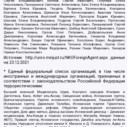
Сергей Владимирович, Беляев Сергей Иванович, Голубева Елена
Николаевна, Ганнушкина Светлана Алексеевна, Закс Елена Владимировна,
Буртина Елена Юрьевна, Гендель Людмила Залмановна, Кокорина
Екатерина Алексеевна, Шуманов Илья Вячеславович, Арапова Галина
Юрьевна, Свечников Анатолий Мариевич, Прохоров Вадим Юрьевич,
Шахова Елена Владимировна, Подузов Сергей Васильевич, Протасова
Ирина Вячеславовна, Литинский Леонид Борисович, Лукашевский Сергей
Маркович, Бахмин Вячеслав Иванович, Шабад Анатолий Ефимович, Сухих
Дарья Николаевна, Орлов Олег Петрович, Добровольская Анна
Дмитриевна, Королева Александра Евгеньевна, Смирнов Владимир
Александрович, Вицин Сергей Ефимович, Золотухин Борис Андреевич,
Левинсон Лев Семенович, Локшина Татьяна Иосифовна, Орлов Олег
Петрович, Полякова Мара Федоровна, Резник Генри Маркович, Захаров
Герман Константинович
Источник:
http://unro.minjust.ru/NKOForeignAgent.aspx
данные
на
23.12.2021
* Единый федеральный список организаций, в том числе
иностранных и международных организаций, признанных в
соответствии с законодательством Российской Федерации
террористическими:
Высший военный Маджлисуль Шура, Конгресс народов Ичкерии и
Дагестана, База, Асбат аль-Ансар, Священная война, Исламская группа,
Братья-мусульмане, Партия исламского освобождения, Лашкар-И-Тайба,
Исламская группа, Движение Талибан, Исламская партия Туркестана,
Общество социальных реформ, Общество возрождения исламского
наследия, Дом двух святых, Джунд аш-Шам, Исламский джихад – Джамаат
моджахедов, Аль-Каида в странах исламского Магриба, Имарат Кавказ,
АБТО, Правый сектор, Исламское государство, Джабха аль-Нусра ли-Ахль
аш-Шам, Народное ополчение имени К. Минина и Д. Пожарского, Аджр от