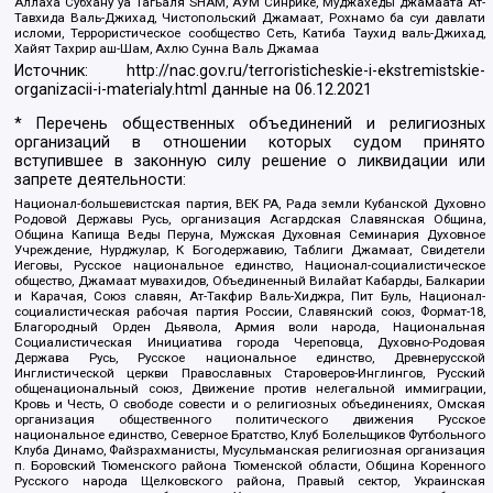
Аллаха Субхану уа Тагьаля SHAM, АУМ Синрике, Муджахеды джамаата Ат-
Тавхида Валь-Джихад, Чистопольский Джамаат, Рохнамо ба суи давлати
исломи, Террористическое сообщество Сеть, Катиба Таухид валь-Джихад,
Хайят Тахрир аш-Шам, Ахлю Сунна Валь Джамаа
Источник:
http://nac.gov.ru/terroristicheskie-i-ekstremistskie-
organizacii-i-materialy.html
данные на
06.12.2021
* Перечень общественных объединений и религиозных
организаций в отношении которых судом принято
вступившее в законную силу решение о ликвидации или
запрете деятельности:
Национал-большевистская партия, ВЕК РА, Рада земли Кубанской Духовно
Родовой Державы Русь, организация Асгардская Славянская Община,
Община Капища Веды Перуна, Мужская Духовная Семинария Духовное
Учреждение, Нурджулар, К Богодержавию, Таблиги Джамаат, Свидетели
Иеговы, Русское национальное единство, Национал-социалистическое
общество, Джамаат мувахидов, Объединенный Вилайат Кабарды, Балкарии
и Карачая, Союз славян, Ат-Такфир Валь-Хиджра, Пит Буль, Национал-
социалистическая рабочая партия России, Славянский союз, Формат-18,
Благородный Орден Дьявола, Армия воли народа, Национальная
Социалистическая Инициатива города Череповца, Духовно-Родовая
Держава Русь, Русское национальное единство, Древнерусской
Инглистической церкви Православных Староверов-Инглингов, Русский
общенациональный союз, Движение против нелегальной иммиграции,
Кровь и Честь, О свободе совести и о религиозных объединениях, Омская
организация общественного политического движения Русское
национальное единство, Северное Братство, Клуб Болельщиков Футбольного
Клуба Динамо, Файзрахманисты, Мусульманская религиозная организация
п. Боровский Тюменского района Тюменской области, Община Коренного
Русского народа Щелковского района, Правый сектор, Украинская