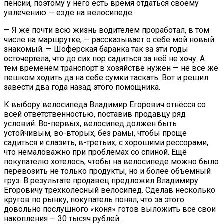
пенсии, поэтому у него есть время отдаться своему
увлечению — езде на велосипеде.
— Я же почти всю жизнь водителем проработал, в том
числе на маршрутке, — рассказывает о себе мой новый
знакомый. — Шофёрская баранка так за эти годы
осточертела, что до сих пор садиться за неё не хочу. А
тем временем транспорт в хозяйстве нужен — не всё же
пешком ходить да на себе сумки таскать. Вот и решил
завести два года назад этого помощника.
К выбору велосипеда Владимир Егорович отнёсся со
всей ответственностью, поставив продавцу ряд
условий. Во-первых, велосипед должен быть
устойчивым, во-вторых, без рамы, чтобы проще
садиться и слазить, в-третьих, с хорошими рессорами,
что немаловажно при проблемах со спиной. Ещё
покупателю хотелось, чтобы на велосипеде можно было
перевозить не только продукты, но и более объёмный
груз. В результате продавец предложил Владимиру
Егоровичу трёхколёсный велосипед. Сделав несколько
кругов по рынку, покупатель понял, что за этого
довольно послушного «коня» готов выложить все свои
накопления — 30 тысяч рублей.