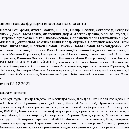
выполняющих функции иностранного агента:
 Настоящее Время, Azatliq Radiosi, PCE/PC, Сибирь.Реалии, Фактограф, Север
ягин Денис Николаевич, Апахончич Дарья Александровна, Medusa Project, П
етровна, Чуракова Ольга Владимировна, Железнова Мария Михайловна, Лукьян
й Илья Дмитриевич, Апухтина Юлия Владимировна, Постернак Алексей Евгеньев
рина Николаевна, Шлейнов Роман Юрьевич, Анин Роман Александрович, Вел
оника Вячеславовна, Карезина Инна Павловна, Кузьмина Людмила Гавриловна
ов Михаил Сергеевич, Пискунов Сергей Евгеньевич, Ковин Виталий Сергеевич
алерьевич, Иванова София Юрьевна, Пигалкин Илья Валерьевич, Петров Алексе
а, ЖУРНАЛИСТ-ИНОСТРАННЫЙ АГЕНТ, Вольтская Татьяна Анатольевна, Клепиков
авета Дмитриевна, Соловьева Елена Анатольевна, Арапова Галина Юрьевна, П
иа, РС-Балт, Заговора Максим Александрович, Ветошкина Валерия Валерьевна
ский союз библиофилов, Честные выборы, Нобелевский призыв, Еланчик Олег
а
е на
03.12.2021
нного агента:
ой культуры, Центр гендерных исследований, Фонд защиты прав граждан Шта
 Петербург, Гуманитарное действие, Лига Избирателей, Правовая инициат
держки и содействия развитию средств массовой информации, В защиту п
ий, ВМЕСТЕ, Благотворительный фонд охраны здоровья и защиты прав граж
, центр Анна, Проект Апрель, Самарская губерния, Эра здоровья, Мемориал,
я группа, Женщины Евразии, СИБАЛЬТ, Институт прав человека, Фонд защиты 
льного партнерства, Пермский региональный правозащитный центр, Граждан
лининграде по административной поддержке реализации программ и проекто