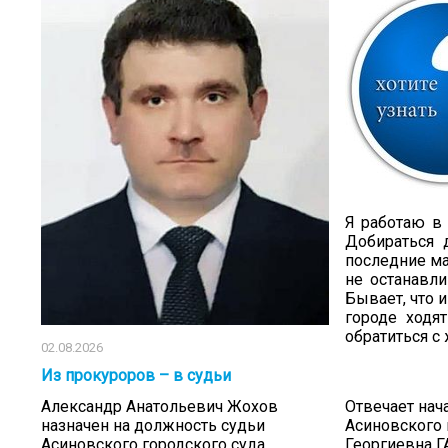
Я работаю в 
Добираться 
последние м
не останавли
Бывает, что 
городе ходя
обратиться с
02.08.2026
Из прокуроров – в судьи
Александр Анатольевич Жохов
Отвечает нач
назначен на должность судьи
Асиновского 
Асиновского городского суда
Георгиевна 