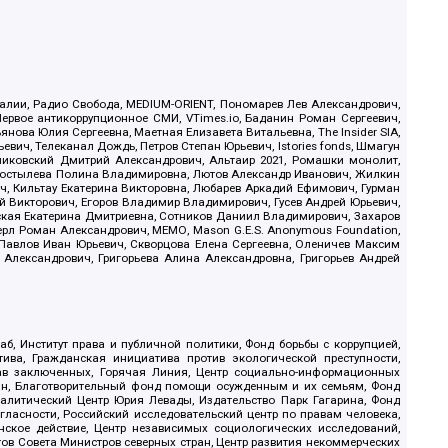
.Реалии, Радио Свобода, MEDIUM-ORIENT, Пономарев Лев Александрович,
ервое антикоррупционное СМИ, VTimes.io, Баданин Роман Сергеевич,
ова Юлия Сергеевна, Маетная Елизавета Витальевна, The Insider SIA,
ич, Телеканал Дождь, Петров Степан Юрьевич, Istories fonds, Шмагун
иковский Дмитрий Александрович, Альтаир 2021, Ромашки монолит,
, Костылева Полина Владимировна, Лютов Александр Иванович, Жилкин
, Кильтау Екатерина Викторовна, Любарев Аркадий Ефимович, Гурман
й Викторович, Егоров Владимир Владимирович, Гусев Андрей Юрьевич,
ская Екатерина Дмитриевна, Сотников Даниил Владимирович, Захаров
ерл Роман Александрович, МЕМО, Mason G.E.S. Anonymous Foundation,
, Павлов Иван Юрьевич, Скворцова Елена Сергеевна, Оленичев Максим
 Александрович, Григорьева Алина Александровна, Григорьев Андрей
б, Институт права и публичной политики, Фонд борьбы с коррупцией,
ива, Гражданская инициатива против экологической преступности,
рав заключенных, Горячая Линия, Центр социально-информационных
дан, Благотворительный фонд помощи осужденным и их семьям, Фонд
 Аналитический Центр Юрия Левады, Издательство Парк Гагарина, Фонд
гласности, Российский исследовательский центр по правам человека,
ское действие, Центр независимых социологических исследований,
в Совета Министров северных стран, Центр развития некоммерческих