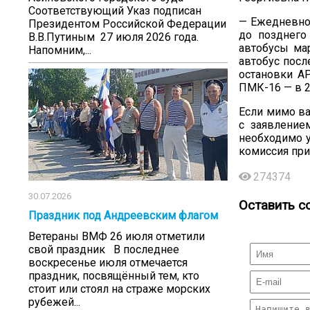
Соответствующий Указ подписан
— Ежедневно 
Президентом Российской Федерации
до позднего
В.В.Путиным 27 июля 2026 года.
автобусы ма
Напомним,...
автобус после
остановки АР
ПМК-16 — в 2
Если мимо ва
с заявление
необходимо у
комиссия при
274374
30.07.2026
Оставить с
Праздник под Андреевским флагом
Ветераны ВМФ 26 июля отметили
свой праздник В последнее
воскресенье июля отмечается
праздник, посвящённый тем, кто
стоит или стоял на страже морских
рубежей...