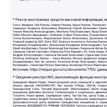
* Реестр иностранных средств массовой информации, 
Голос Америки, Idel.Реалии, Кавказ.Реалии, Крым.Реалии, Телеканал
Савицкая Людмила Алексеевна, Маркелов Сергей Евгеньевич, Камал
Гликин Максим Александрович, Маняхин Петр Борисович, Ярош Юлия П
Рубин Михаил Аркадьевич, Гройсман Софья Романовна, Рождественски
Олеся Валентиновна, Мароховская Алеся Алексеевна, Долинина И
Главный редактор 2021, Вега 2021, Важные иноагенты, Каткова Вер
Владимир Владимирович, Жилинский Владимир Александрович, Тихон
Юрий Альбертович, Грезев Александр Викторович, Важенков Артем В
Смирнов Сергей Сергеевич, Верзилов Петр Юрьевич, ЗП, Зона прав
Андрей Вячеславович, Симонов Евгений Алексеевич, Сурначева Елиз
Stichting Bellingcat, Якутия – Наше Мнение, Москоу диджитал мед
Владимирович, Как бы инагент, Кочетков Игорь Викторович, Иркут
Валерьевич , Гималова Регина Эмилевна, Хисамова Регина Фаритовн
Источник:
https://minjust.gov.ru/ru/documents/7755/
данны
* Сведения реестра НКО, выполняющих функции иностра
Гражданин.Армия.Право, Нижегородский центр немецкой и европейск
Альянс врачей, НАСИЛИЮ.НЕТ, Мы против СПИДа, СВЕЧА, Открытый
Гражданский Союз, "Хасдей Ерушалаим" (Милосердие), Центр под
инициатив Действие, Институт глобализации и социальных движен
Тольятти, Новое время, Серебряная тайга, Так-Так-Так, центр Сова
содействия имени Андрея Рылькова, Сфера, Уральская правозащитна
Дальневосточный центр развития гражданских инициатив и социа
Сутяжник, АКАДЕМИЯ ПО ПРАВАМ ЧЕЛОВЕКА, Частное учреждение в Ка