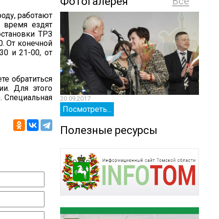
Фотогалерея
Все
оду, работают
е время ездят
остановки ТРЗ
0. От конечной
0 и 21-00, от
те обратиться
и. Для этого
о. Специальная
20.09.2017
20.09.
Посмотреть...
Посм
Полезные ресурсы