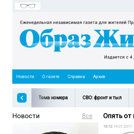
Новости
О газете
Справка
Архив
Тема номера
СВО: фронт и тыл
Новости
Все
Опять от
16:12
19.01.2017