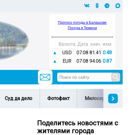
Прогноз погоды в Балашове
Погода в Тюмени
Валюта
Дата
знач.
изм.
▲
USD
07.08
81.41
0.48
▲
EUR
07.08
94.06
0.87
Суд да дело
Фотофакт
Милосердие
С 
Поделитесь новостями с
жителями города