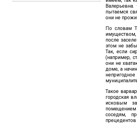
имеем, так к
Валерьевна.
пытаемся свя
они не прожи
По словам Т
имуществом, 
после засел
этом не забы
Так, если с
(например, с
они не хвата
доме, а начи
непригодное
муниципалите
Такое варва
городская в
исковым за
помещением 
соседям, п
прецедентов 