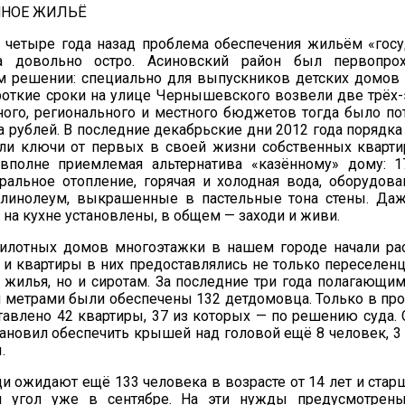
НОЕ ЖИЛЬЁ
о четыре года назад проблема обеспечения жильём «гос
ла довольно остро. Асиновский район был первопр
м решении: специально для выпускников детских домов 
откие сроки на улице Чернышевского возвели две трёх-э
ого, регионального и местного бюджетов тогда было по
а рублей. В последние декабрьские дни 2012 года порядка
или ключи от первых в своей жизни собственных кварти
 вполне приемлемая альтернатива «казённому» дому: 
ральное отопление, горячая и холодная вода, оборудова
20.09.2017
, линолеум, выкрашенные в пастельные тона стены. Да
Посмотреть...
 на кухне установлены, в общем — заходи и живи.
пилотных домов многоэтажки в нашем городе начали ра
 и квартиры в них предоставлялись не только переселенц
 жилья, но и сиротам. За последние три года полагающим
 метрами были обеспечены 132 детдомовца. Только в пр
авлено 42 квартиры, 37 из которых — по решению суда. С
тановил обеспечить крышей над головой ещё 8 человек, 3
.
и ожидают ещё 133 человека в возрасте от 14 лет и стар
й угол уже в сентябре. На эти нужды предусмотрен