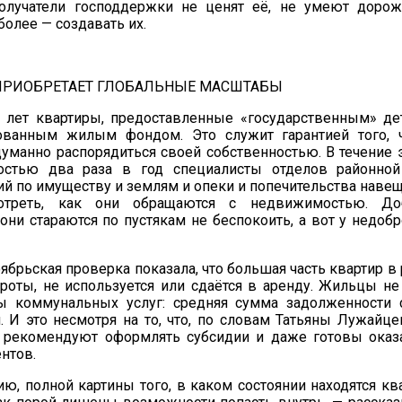
олучатели господдержки не ценят её, не умеют дорож
более — создавать их.
ПРИОБРЕТАЕТ ГЛОБАЛЬНЫЕ МАСШТАБЫ
 лет квартиры, предоставленные «государственным» де
ованным жилым фондом. Это служит гарантией того, 
уманно распорядиться своей собственностью. В течение 
остью два раза в год специалисты отделов районной
й по имуществу и землям и опеки и попечительства наве
отреть, как они обращаются с недвижимостью. До
они стараются по пустякам не беспокоить, а вот у недоб
ябрьская проверка показала, что большая часть квартир в
роты, не используется или сдаётся в аренду. Жильцы не
ы коммунальных услуг: средняя сумма задолженности 
. И это несмотря на то, что, по словам Татьяны Лужайце
о рекомендуют оформлять субсидии и даже готовы ока
нтов.
ю, полной картины того, в каком состоянии находятся кв