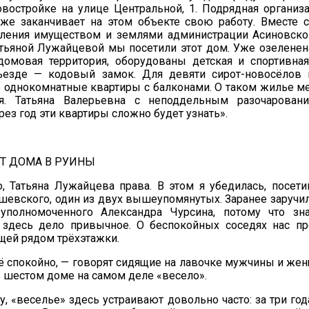
востройке на улице Центральной, 1. Подрядная организ
уже заканчивает на этом объекте свою работу. Вместе 
вления имуществом и землями администрации Асиновско
атьяной Лужайцевой мы посетили этот дом. Уже озелене
домовая территория, оборудованы детская и спортивна
езде — кодовый замок. Для девяти сирот-новосёлов 
 однокомнатные квартиры с балконами. О таком жилье м
. Татьяна Валерьевна с неподдельным разочаровани
рез год эти квартиры сложно будет узнать».
Т ДОМА В РУИНЫ
, Татьяна Лужайцева права. В этом я убедилась, посе
шевского, один из двух вышеупомянутых. Заранее заруч
 уполномоченного Александра Чурсина, потому что зн
 здесь дело привычное. О беспокойных соседях нас п
щей рядом трёхэтажки.
сё спокойно, — говорят сидящие на лавочке мужчины и же
в шестом доме на самом деле «весело».
у, «веселье» здесь устраивают довольно часто: за три го