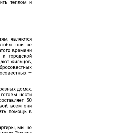
ить теплом и
тям, являются
чтобы они не
этого времени
 и городской
щают жильцов,
бросовестных
росовестных —
 разных домах,
 готовы нести
составляет 50
вой, всем они
зать помощь в
артиры, мы не