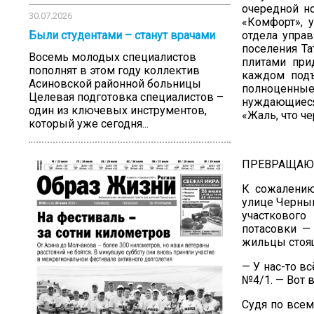
очередной но
30.07.2026
«Комфорт», 
отдела упра
Были студентами – станут врачами
поселения Т
Восемь молодых специалистов
плитами при
пополнят в этом году коллектив
каждом подъ
Асиновской районной больницы
полноценные
Целевая подготовка специалистов –
нуждающиеся
один из ключевых инструментов,
«Жаль, что че
который уже сегодня...
ПРЕВРАЩАЮ
К сожалению
улице Черны
участкового
потасовки —
жильцы стоя
— У нас-то в
№4/1. — Вот 
Судя по всем