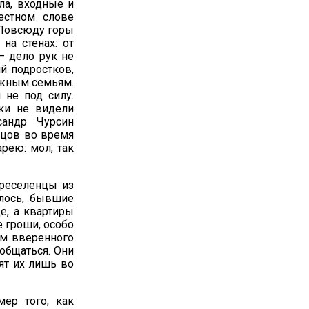
кла, входные и
естном слове
. Повсюду горы
на стенах: от
— дело рук не
й подростков,
ёжным семьям.
 не под силу.
жки не видели
сандр Чурсин
ьцов во время
рею: мол, так
ереселенцы из
алось, бывшие
е, а квартиры
е гроши, особо
ем вверенного
общаться. Они
ят их лишь во
ер того, как