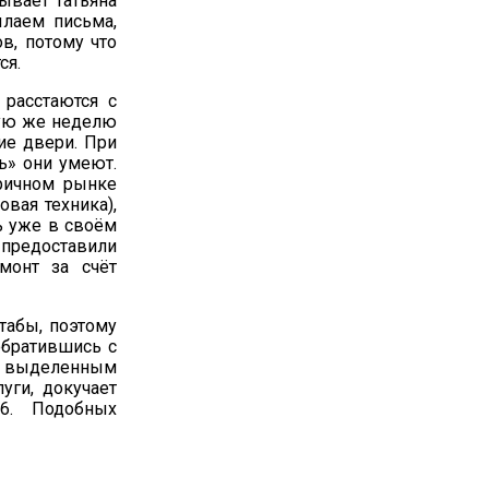
ывает Татьяна
ылаем письма,
в, потому что
ся.
расстаются с
вую же неделю
ие двери. При
ть» они умеют.
оричном рынке
вая техника),
рь уже в своём
 предоставили
монт за счёт
табы, поэтому
обратившись с
 выделенным
уги, докучает
16. Подобных