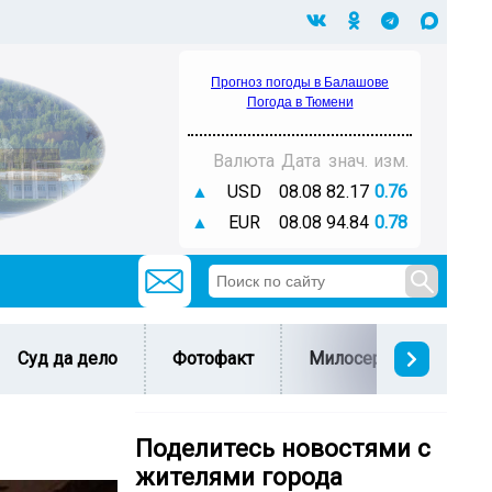
Прогноз погоды в Балашове
Погода в Тюмени
Валюта
Дата
знач.
изм.
▲
USD
08.08
82.17
0.76
▲
EUR
08.08
94.84
0.78
Суд да дело
Фотофакт
Милосердие
С 
Поделитесь новостями с
жителями города