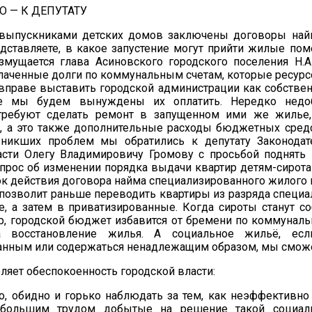
 — К ДЕПУТАТУ
выпускниками детских домов заключены договоры най
едставляете, в какое запустение могут прийти жилые пом
змущается глава Асиновского городского поселения Н.А
плаченные долги по коммунальным счетам, которые ресу
вправе выставить городской администрации как собствен
ае мы будем вынуждены их оплатить. Нередко недо
требуют сделать ремонт в запущенном ими же жилье,
, а это также дополнительные расходы бюджетных средс
никших проблем мы обратились к депутату Законода
асти Олегу Владимировичу Громову с просьбой поднять
прос об изменении порядка выдачи квартир детям-сиротам
ок действия договора найма специализированного жилого
о позволит раньше переводить квартиры из разряда специ
, а затем в приватизированные. Когда сироты станут с
р, городской бюджет избавится от бремени по коммунал
а восстановление жилья. А социальное жильё, ес
анным или содержаться ненадлежащим образом, мы смож
ляет обеспокоенность городской власти:
, обидно и горько наблюдать за тем, как неэффективно
с большим трудом добытые на решение такой социал