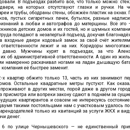
довали. В подъездах разбито всё, что только можно: стё
двери, на которых отсутствуют глазки и ручки. На ч
ареи и трубы, ободраны стены, обожжён пластик на окнах
ков, пустых сигаретных пачек, бутылок, разные надписи 
ризнаний в любви и автографов до матерщины. Всё это 
кников детских домов и их гостей, но и шумных компани
труда попадают в незапертый подъезд, докучая благонад
на входные двери кодовый замок за свой счёт жителям
я ответственности лежит и на них. Коридоры многоэта
 давно. Мужчины курят в подъездах, за что Алек
их об административной ответственности. А один из жил
ми намеренно раскачивал ногами на ладан дышащую бата
компания её быстрее заменит.
-х квартир обжито только 13, часть из них занимают п
омов. Остальные квадратные метры пустуют. Как оказ
проживают в других местах, порой даже в другом город
з присмотра или вопреки закону сдают в поднаём за сущи
удущих квартирантов и совсем не интересуясь состояни
двумя такими постояльцами нам с участковым удалось по
арендодателей только из квитанций за услуги ЖКХ и вид
чи денег.
6 по улице Чернышевского — не единственный прим