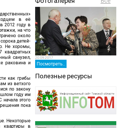
Фотогалерея
Все
ударственных»
оходцем в её
в 2012 году в
тажки, на что
трачено около
 сорока детей-
р. Не хоромы,
17 квадратных
нный санузел,
20.09.2017
20.09.
же раковина и
Посмотреть...
Посм
Полезные ресурсы
сти как грибы
ам из ветхого
ися по закону
ошлом году им
 начала этого
 решения пока
ше. Некоторые
ы квартиры в