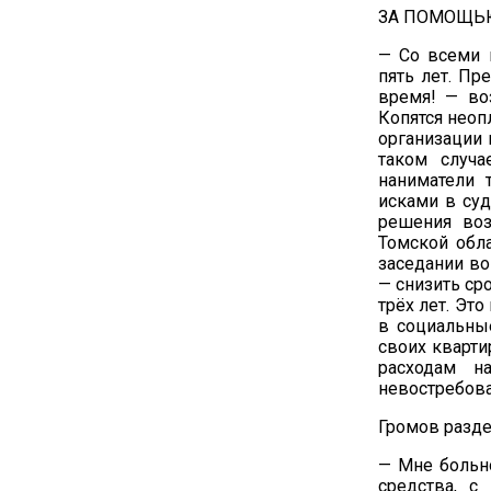
ЗА ПОМОЩЬЮ
— Со всеми 
пять лет. Пр
время! — во
Копятся нео
организации 
таком случ
наниматели 
исками в суд
решения воз
Томской обл
заседании во
— снизить ср
трёх лет. Эт
в социальные
своих кварти
расходам н
невостребов
Громов разде
— Мне больно
средства, 