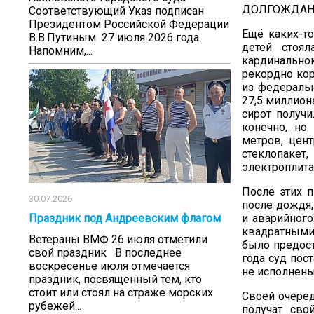
ДОЛГОЖДАН
Соответствующий Указ подписан
Президентом Российской Федерации
Ещё каких-т
В.В.Путиным 27 июля 2026 года.
детей стоя
Напомним,...
кардинально
рекордно кор
из федеральн
27,5 миллион
сирот получ
конечно, но
метров, цент
стеклопакет
электроплита
После этих 
30.07.2026
после дождя,
и аварийного
Праздник под Андреевским флагом
квадратными
Ветераны ВМФ 26 июля отметили
было предост
свой праздник В последнее
года суд пос
воскресенье июля отмечается
не исполнены
праздник, посвящённый тем, кто
стоит или стоял на страже морских
Своей очеред
рубежей...
получат сво