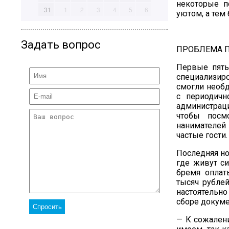
некоторые п
31
1
2
3
4
5
6
уютом, а тем 
Задать вопрос
ПРОБЛЕМА 
Первые пять
специализир
смогли необд
с периодичн
администраци
чтобы посм
нанимателей 
частые гости.
Последняя но
где живут си
бремя оплат
тысяч рублей
настоятельн
сборе докуме
— К сожалени