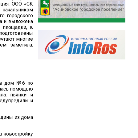
ация, ООО «СК
с начальником
го городского
на и выложена
я площадки, в
подготовлены
ечтают многие
ем заметила:
тив дом №6 по
илась помощью
ала: пьянки и
редупредили и
нщины из дома
да новостройку