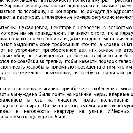
ак порой лишены возможности попасть внутрь, — рассказ
 — Заранее извещаем наших подопечных о визите: расс
заться по телефону, но конверты не доходят до адресато
вают в квартирах, а телефонные номера регулярно меняют
атьяны Лужайцевой, некоторые новосёлы с лёгкостью 
которое им не принадлежит. Начинают с того, что в пер
ения продают электроплиты и даже входные металлическ
вают выдвигать свои требования: что-что, а «права кача
ирот не устраивает приобретённое для них жильё на вт
тарые обои, не вычищенные до блеска санфаянс или быто
ются по-хозяйски за тряпки, чтобы навести порядок тепе
нают писать жалобы в приёмную президента о том, что им
 для проживания помещение, и требуют провести ре
та.
рское отношение к жилью приобретает глобальные масш
ласть вынуждена была пойти на крайние меры, впервые 
явлением в суд на лишение права пользования
одного из сирот. Он накопил огромный долг за комусл
ривёл в негодность квартиру на улице И.Черных,
в нашем городе ещё не было.