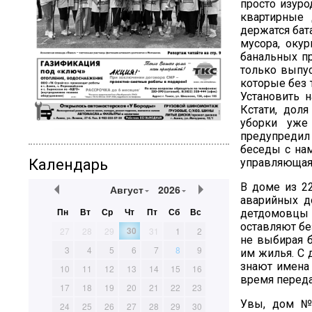
просто изуро
квартирные 
держатся бат
мусора, окур
банальных п
только выпус
которые без 
Установить 
Кстати, дол
уборки уже
предупредил 
беседы с на
Календарь
управляющая 
В доме из 22
Август
2026
аварийных д
Пн
Вт
Ср
Чт
Пт
Сб
Вс
детдомовцы 
оставляют бе
30
27
28
29
31
1
2
не выбирая б
3
4
5
6
7
8
9
им жилья. С 
знают имена 
10
11
12
13
14
15
16
время переда
17
18
19
20
21
22
23
Увы, дом №
24
25
26
27
28
29
30