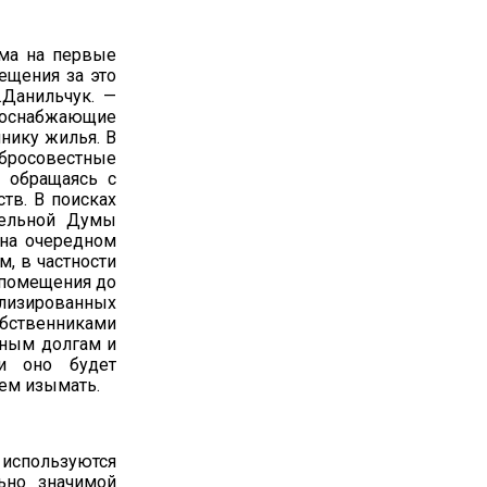
ма на первые
ещения за это
.Данильчук. —
рсоснабжающие
нику жилья. В
бросовестные
 обращаясь с
тв. В поисках
тельной Думы
 на очередном
, в частности
 помещения до
ализированных
обственниками
ьным долгам и
ли оно будет
ем изымать.
 используются
ьно значимой