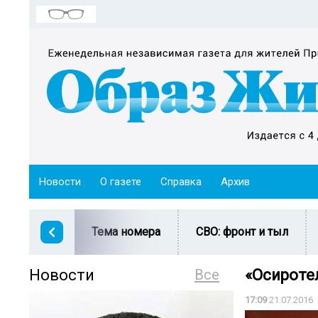
Новости
О газете
Справка
Архив
Тема номера
СВО: фронт и тыл
Новости
Все
«Осироте
17:09
21.07.2016