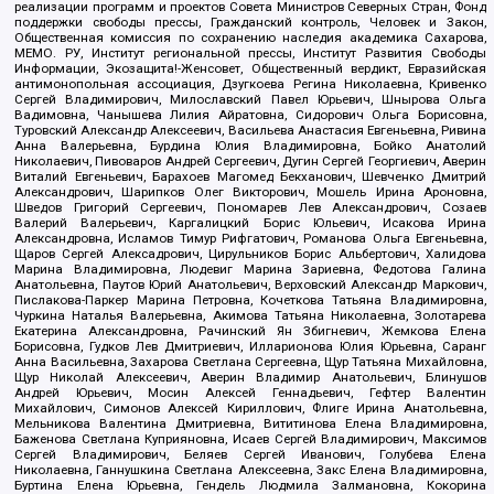
реализации программ и проектов Совета Министров Северных Стран, Фонд
поддержки свободы прессы, Гражданский контроль, Человек и Закон,
Общественная комиссия по сохранению наследия академика Сахарова,
МЕМО. РУ, Институт региональной прессы, Институт Развития Свободы
Информации, Экозащита!-Женсовет, Общественный вердикт, Евразийская
антимонопольная ассоциация, Дзугкоева Регина Николаевна, Кривенко
Сергей Владимирович, Милославский Павел Юрьевич, Шнырова Ольга
Вадимовна, Чанышева Лилия Айратовна, Сидорович Ольга Борисовна,
Туровский Александр Алексеевич, Васильева Анастасия Евгеньевна, Ривина
Анна Валерьевна, Бурдина Юлия Владимировна, Бойко Анатолий
Николаевич, Пивоваров Андрей Сергеевич, Дугин Сергей Георгиевич, Аверин
Виталий Евгеньевич, Барахоев Магомед Бекханович, Шевченко Дмитрий
Александрович, Шарипков Олег Викторович, Мошель Ирина Ароновна,
Шведов Григорий Сергеевич, Пономарев Лев Александрович, Созаев
Валерий Валерьевич, Каргалицкий Борис Юльевич, Исакова Ирина
Александровна, Исламов Тимур Рифгатович, Романова Ольга Евгеньевна,
Щаров Сергей Алексадрович, Цирульников Борис Альбертович, Халидова
Марина Владимировна, Людевиг Марина Зариевна, Федотова Галина
Анатольевна, Паутов Юрий Анатольевич, Верховский Александр Маркович,
Пислакова-Паркер Марина Петровна, Кочеткова Татьяна Владимировна,
Чуркина Наталья Валерьевна, Акимова Татьяна Николаевна, Золотарева
Екатерина Александровна, Рачинский Ян Збигневич, Жемкова Елена
Борисовна, Гудков Лев Дмитриевич, Илларионова Юлия Юрьевна, Саранг
Анна Васильевна, Захарова Светлана Сергеевна, Щур Татьяна Михайловна,
Щур Николай Алексеевич, Аверин Владимир Анатольевич, Блинушов
Андрей Юрьевич, Мосин Алексей Геннадьевич, Гефтер Валентин
Михайлович, Симонов Алексей Кириллович, Флиге Ирина Анатольевна,
Мельникова Валентина Дмитриевна, Вититинова Елена Владимировна,
Баженова Светлана Куприяновна, Исаев Сергей Владимирович, Максимов
Сергей Владимирович, Беляев Сергей Иванович, Голубева Елена
Николаевна, Ганнушкина Светлана Алексеевна, Закс Елена Владимировна,
Буртина Елена Юрьевна, Гендель Людмила Залмановна, Кокорина