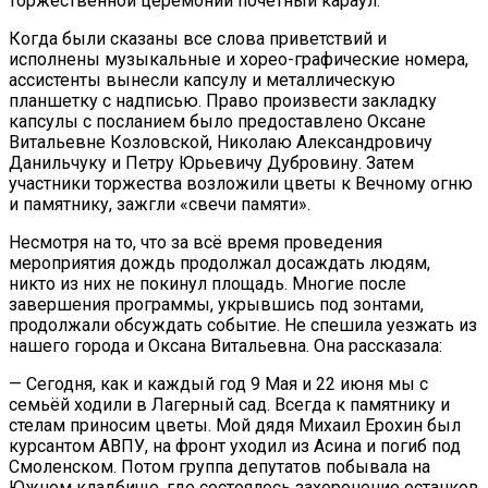
торжественной церемонии почётный караул.
Когда были сказаны все слова приветствий и
исполнены музыкальные и хорео-графические номера,
ассистенты вынесли капсулу и металлическую
планшетку с надписью. Право произвести закладку
капсулы с посланием было предоставлено Оксане
Витальевне Козловской, Николаю Александровичу
Данильчуку и Петру Юрьевичу Дубровину. Затем
участники торжества возложили цветы к Вечному огню
и памятнику, зажгли «свечи памяти».
Несмотря на то, что за всё время проведения
мероприятия дождь продолжал досаждать людям,
никто из них не покинул площадь. Многие после
завершения программы, укрывшись под зонтами,
продолжали обсуждать событие. Не спешила уезжать из
нашего города и Оксана Витальевна. Она рассказала:
— Сегодня, как и каждый год 9 Мая и 22 июня мы с
семьёй ходили в Лагерный сад. Всегда к памятнику и
стелам приносим цветы. Мой дядя Михаил Ерохин был
курсантом АВПУ, на фронт уходил из Асина и погиб под
Смоленском. Потом группа депутатов побывала на
Южном кладбище, где состоялось захоронение останков