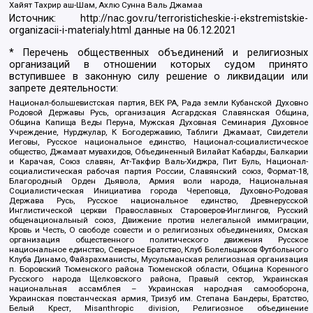
Хайят Тахрир аш-Шам, Ахлю Сунна Валь Джамаа
Источник:
http://nac.gov.ru/terroristicheskie-i-ekstremistskie-
organizacii-i-materialy.html
данные на
06.12.2021
* Перечень общественных объединений и религиозных
организаций в отношении которых судом принято
вступившее в законную силу решение о ликвидации или
запрете деятельности:
Национал-большевистская партия, ВЕК РА, Рада земли Кубанской Духовно
Родовой Державы Русь, организация Асгардская Славянская Община,
Община Капища Веды Перуна, Мужская Духовная Семинария Духовное
Учреждение, Нурджулар, К Богодержавию, Таблиги Джамаат, Свидетели
Иеговы, Русское национальное единство, Национал-социалистическое
общество, Джамаат мувахидов, Объединенный Вилайат Кабарды, Балкарии
и Карачая, Союз славян, Ат-Такфир Валь-Хиджра, Пит Буль, Национал-
социалистическая рабочая партия России, Славянский союз, Формат-18,
Благородный Орден Дьявола, Армия воли народа, Национальная
Социалистическая Инициатива города Череповца, Духовно-Родовая
Держава Русь, Русское национальное единство, Древнерусской
Инглистической церкви Православных Староверов-Инглингов, Русский
общенациональный союз, Движение против нелегальной иммиграции,
Кровь и Честь, О свободе совести и о религиозных объединениях, Омская
организация общественного политического движения Русское
национальное единство, Северное Братство, Клуб Болельщиков Футбольного
Клуба Динамо, Файзрахманисты, Мусульманская религиозная организация
п. Боровский Тюменского района Тюменской области, Община Коренного
Русского народа Щелковского района, Правый сектор, Украинская
национальная ассамблея – Украинская народная самооборона,
Украинская повстанческая армия, Тризуб им. Степана Бандеры, Братство,
Белый Крест, Misanthropic division, Религиозное объединение