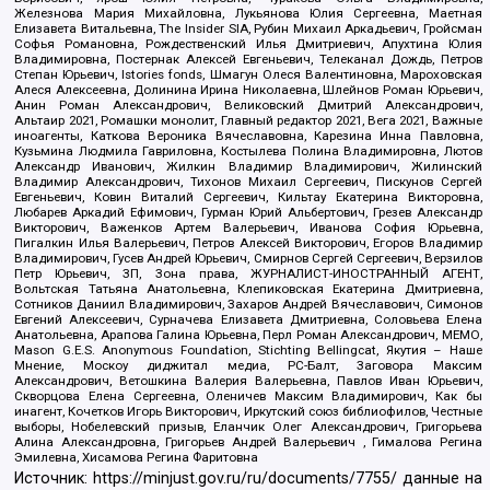
Железнова Мария Михайловна, Лукьянова Юлия Сергеевна, Маетная
Елизавета Витальевна, The Insider SIA, Рубин Михаил Аркадьевич, Гройсман
Софья Романовна, Рождественский Илья Дмитриевич, Апухтина Юлия
Владимировна, Постернак Алексей Евгеньевич, Телеканал Дождь, Петров
Степан Юрьевич, Istories fonds, Шмагун Олеся Валентиновна, Мароховская
Алеся Алексеевна, Долинина Ирина Николаевна, Шлейнов Роман Юрьевич,
Анин Роман Александрович, Великовский Дмитрий Александрович,
Альтаир 2021, Ромашки монолит, Главный редактор 2021, Вега 2021, Важные
иноагенты, Каткова Вероника Вячеславовна, Карезина Инна Павловна,
Кузьмина Людмила Гавриловна, Костылева Полина Владимировна, Лютов
Александр Иванович, Жилкин Владимир Владимирович, Жилинский
Владимир Александрович, Тихонов Михаил Сергеевич, Пискунов Сергей
Евгеньевич, Ковин Виталий Сергеевич, Кильтау Екатерина Викторовна,
Любарев Аркадий Ефимович, Гурман Юрий Альбертович, Грезев Александр
Викторович, Важенков Артем Валерьевич, Иванова София Юрьевна,
Пигалкин Илья Валерьевич, Петров Алексей Викторович, Егоров Владимир
Владимирович, Гусев Андрей Юрьевич, Смирнов Сергей Сергеевич, Верзилов
Петр Юрьевич, ЗП, Зона права, ЖУРНАЛИСТ-ИНОСТРАННЫЙ АГЕНТ,
Вольтская Татьяна Анатольевна, Клепиковская Екатерина Дмитриевна,
Сотников Даниил Владимирович, Захаров Андрей Вячеславович, Симонов
Евгений Алексеевич, Сурначева Елизавета Дмитриевна, Соловьева Елена
Анатольевна, Арапова Галина Юрьевна, Перл Роман Александрович, МЕМО,
Mason G.E.S. Anonymous Foundation, Stichting Bellingcat, Якутия – Наше
Мнение, Москоу диджитал медиа, РС-Балт, Заговора Максим
Александрович, Ветошкина Валерия Валерьевна, Павлов Иван Юрьевич,
Скворцова Елена Сергеевна, Оленичев Максим Владимирович, Как бы
инагент, Кочетков Игорь Викторович, Иркутский союз библиофилов, Честные
выборы, Нобелевский призыв, Еланчик Олег Александрович, Григорьева
Алина Александровна, Григорьев Андрей Валерьевич , Гималова Регина
Эмилевна, Хисамова Регина Фаритовна
Источник:
https://minjust.gov.ru/ru/documents/7755/
данные на