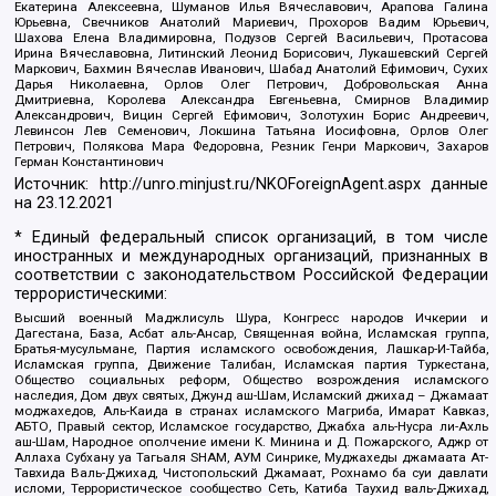
Екатерина Алексеевна, Шуманов Илья Вячеславович, Арапова Галина
Юрьевна, Свечников Анатолий Мариевич, Прохоров Вадим Юрьевич,
Шахова Елена Владимировна, Подузов Сергей Васильевич, Протасова
Ирина Вячеславовна, Литинский Леонид Борисович, Лукашевский Сергей
Маркович, Бахмин Вячеслав Иванович, Шабад Анатолий Ефимович, Сухих
Дарья Николаевна, Орлов Олег Петрович, Добровольская Анна
Дмитриевна, Королева Александра Евгеньевна, Смирнов Владимир
Александрович, Вицин Сергей Ефимович, Золотухин Борис Андреевич,
Левинсон Лев Семенович, Локшина Татьяна Иосифовна, Орлов Олег
Петрович, Полякова Мара Федоровна, Резник Генри Маркович, Захаров
Герман Константинович
Источник:
http://unro.minjust.ru/NKOForeignAgent.aspx
данные
на
23.12.2021
* Единый федеральный список организаций, в том числе
иностранных и международных организаций, признанных в
соответствии с законодательством Российской Федерации
террористическими:
Высший военный Маджлисуль Шура, Конгресс народов Ичкерии и
Дагестана, База, Асбат аль-Ансар, Священная война, Исламская группа,
Братья-мусульмане, Партия исламского освобождения, Лашкар-И-Тайба,
Исламская группа, Движение Талибан, Исламская партия Туркестана,
Общество социальных реформ, Общество возрождения исламского
наследия, Дом двух святых, Джунд аш-Шам, Исламский джихад – Джамаат
моджахедов, Аль-Каида в странах исламского Магриба, Имарат Кавказ,
АБТО, Правый сектор, Исламское государство, Джабха аль-Нусра ли-Ахль
аш-Шам, Народное ополчение имени К. Минина и Д. Пожарского, Аджр от
Аллаха Субхану уа Тагьаля SHAM, АУМ Синрике, Муджахеды джамаата Ат-
Тавхида Валь-Джихад, Чистопольский Джамаат, Рохнамо ба суи давлати
исломи, Террористическое сообщество Сеть, Катиба Таухид валь-Джихад,