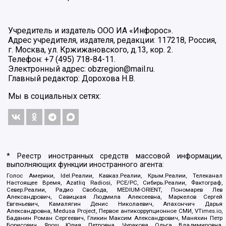
Учредитель и издатель ООО ИА «Инфорос».
Адрес учредителя, издателя, редакции: 117218, Россия,
г. Москва, ул. Кржижановского, д.13, кор. 2.
Телефон: +7 (495) 718-84-11.
Электронный адрес: obzregion@mail.ru.
Главный редактор: Дорохова Н.В.
Мы в социальных сетях:
* Реестр иностранных средств массовой информации,
выполняющих функции иностранного агента:
Голос Америки, Idel.Реалии, Кавказ.Реалии, Крым.Реалии, Телеканал
Настоящее Время, Azatliq Radiosi, PCE/PC, Сибирь.Реалии, Фактограф,
Север.Реалии, Радио Свобода, MEDIUM-ORIENT, Пономарев Лев
Александрович, Савицкая Людмила Алексеевна, Маркелов Сергей
Евгеньевич, Камалягин Денис Николаевич, Апахончич Дарья
Александровна, Medusa Project, Первое антикоррупционное СМИ, VTimes.io,
Баданин Роман Сергеевич, Гликин Максим Александрович, Маняхин Петр
Борисович, Ярош Юлия Петровна, Чуракова Ольга Владимировна,