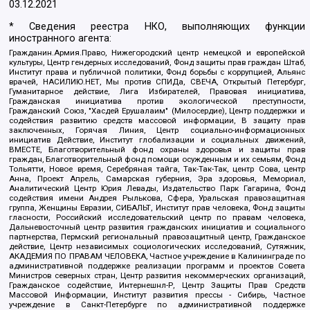
03.12.2021
* Сведения реестра НКО, выполняющих функции
иностранного агента:
Гражданин.Армия.Право, Нижегородский центр немецкой и европейской
культуры, Центр гендерных исследований, Фонд защиты прав граждан Штаб,
Институт права и публичной политики, Фонд борьбы с коррупцией, Альянс
врачей, НАСИЛИЮ.НЕТ, Мы против СПИДа, СВЕЧА, Открытый Петербург,
Гуманитарное действие, Лига Избирателей, Правовая инициатива,
Гражданская инициатива против экологической преступности,
Гражданский Союз, "Хасдей Ерушалаим" (Милосердие), Центр поддержки и
содействия развитию средств массовой информации, В защиту прав
заключенных, Горячая Линия, Центр социально-информационных
инициатив Действие, Институт глобализации и социальных движений,
ВМЕСТЕ, Благотворительный фонд охраны здоровья и защиты прав
граждан, Благотворительный фонд помощи осужденным и их семьям, Фонд
Тольятти, Новое время, Серебряная тайга, Так-Так-Так, центр Сова, центр
Анна, Проект Апрель, Самарская губерния, Эра здоровья, Мемориал,
Аналитический Центр Юрия Левады, Издательство Парк Гагарина, Фонд
содействия имени Андрея Рылькова, Сфера, Уральская правозащитная
группа, Женщины Евразии, СИБАЛЬТ, Институт прав человека, Фонд защиты
гласности, Российский исследовательский центр по правам человека,
Дальневосточный центр развития гражданских инициатив и социального
партнерства, Пермский региональный правозащитный центр, Гражданское
действие, Центр независимых социологических исследований, Сутяжник,
АКАДЕМИЯ ПО ПРАВАМ ЧЕЛОВЕКА, Частное учреждение в Калининграде по
административной поддержке реализации программ и проектов Совета
Министров северных стран, Центр развития некоммерческих организаций,
Гражданское содействие, Интернешнл-Р, Центр Защиты Прав Средств
Массовой Информации, Институт развития прессы - Сибирь, Частное
учреждение в Санкт-Петербурге по административной поддержке