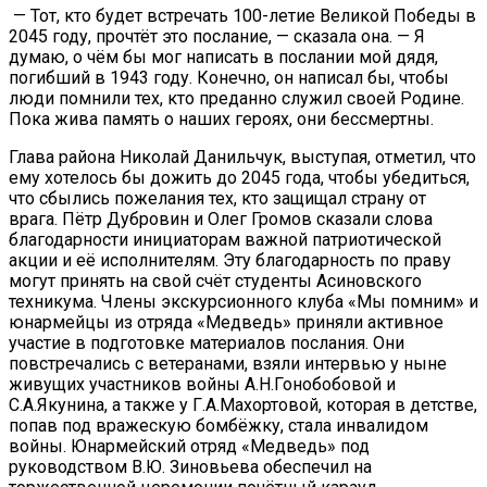
— Тот, кто будет встречать 100-летие Великой Победы в
2045 году, прочтёт это послание, — сказала она. — Я
думаю, о чём бы мог написать в послании мой дядя,
погибший в 1943 году. Конечно, он написал бы, чтобы
люди помнили тех, кто преданно служил своей Родине.
Пока жива память о наших героях, они бессмертны.
Глава района Николай Данильчук, выступая, отметил, что
ему хотелось бы дожить до 2045 года, чтобы убедиться,
что сбылись пожелания тех, кто защищал страну от
врага. Пётр Дубровин и Олег Громов сказали слова
благодарности инициаторам важной патриотической
акции и её исполнителям. Эту благодарность по праву
могут принять на свой счёт студенты Асиновского
техникума. Члены экскурсионного клуба «Мы помним» и
юнармейцы из отряда «Медведь» приняли активное
участие в подготовке материалов послания. Они
повстречались с ветеранами, взяли интервью у ныне
живущих участников войны А.Н.Гонобобовой и
С.А.Якунина, а также у Г.А.Махортовой, которая в детстве,
попав под вражескую бомбёжку, стала инвалидом
войны. Юнармейский отряд «Медведь» под
руководством В.Ю. Зиновьева обеспечил на