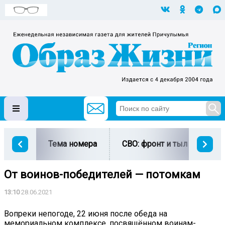
Тема номера
СВО: фронт и тыл
Ми
От воинов-победителей — потомкам
13:10
28.06.2021
Вопреки непогоде, 22 июня после обеда на
мемориальном комплексе, посвящённом воинам-