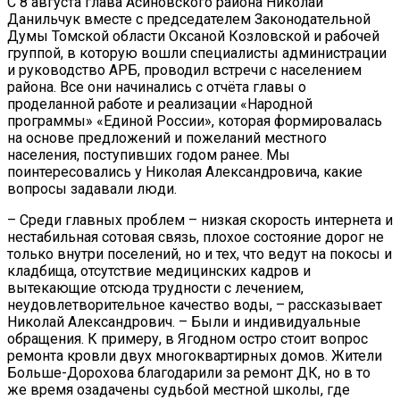
С 8 августа глава Асиновского района Николай
Данильчук вместе с председателем Законодательной
Думы Томской области Оксаной Козловской и рабочей
группой, в которую вошли специалисты администрации
и руководство АРБ, проводил встречи с населением
района. Все они начинались с отчёта главы о
проделанной работе и реализации «Народной
программы» «Единой России», которая формировалась
на основе предложений и пожеланий местного
населения, поступивших годом ранее. Мы
поинтересовались у Николая Александровича, какие
вопросы задавали люди.
– Среди главных проблем – низкая скорость интернета и
нестабильная сотовая связь, плохое состояние дорог не
только внутри поселений, но и тех, что ведут на покосы и
кладбища, отсутствие медицинских кадров и
вытекающие отсюда трудности с лечением,
неудовлетворительное качество воды, – рассказывает
Николай Александрович. – Были и индивидуальные
обращения. К примеру, в Ягодном остро стоит вопрос
ремонта кровли двух многоквартирных домов. Жители
Больше-Дорохова благодарили за ремонт ДК, но в то
же время озадачены судьбой местной школы, где