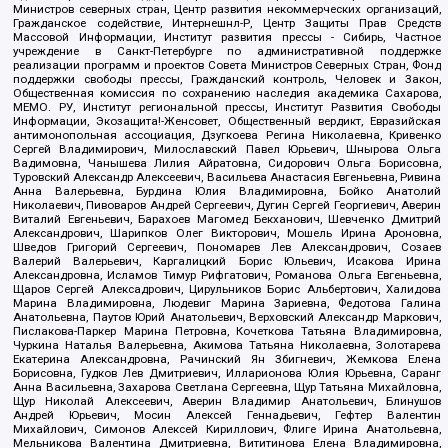
Министров северных стран, Центр развития некоммерческих организаций,
Гражданское содействие, Интернешнл-Р, Центр Защиты Прав Средств
Массовой Информации, Институт развития прессы - Сибирь, Частное
учреждение в Санкт-Петербурге по административной поддержке
реализации программ и проектов Совета Министров Северных Стран, Фонд
поддержки свободы прессы, Гражданский контроль, Человек и Закон,
Общественная комиссия по сохранению наследия академика Сахарова,
МЕМО. РУ, Институт региональной прессы, Институт Развития Свободы
Информации, Экозащита!-Женсовет, Общественный вердикт, Евразийская
антимонопольная ассоциация, Дзугкоева Регина Николаевна, Кривенко
Сергей Владимирович, Милославский Павел Юрьевич, Шнырова Ольга
Вадимовна, Чанышева Лилия Айратовна, Сидорович Ольга Борисовна,
Туровский Александр Алексеевич, Васильева Анастасия Евгеньевна, Ривина
Анна Валерьевна, Бурдина Юлия Владимировна, Бойко Анатолий
Николаевич, Пивоваров Андрей Сергеевич, Дугин Сергей Георгиевич, Аверин
Виталий Евгеньевич, Барахоев Магомед Бекханович, Шевченко Дмитрий
Александрович, Шарипков Олег Викторович, Мошель Ирина Ароновна,
Шведов Григорий Сергеевич, Пономарев Лев Александрович, Созаев
Валерий Валерьевич, Каргалицкий Борис Юльевич, Исакова Ирина
Александровна, Исламов Тимур Рифгатович, Романова Ольга Евгеньевна,
Щаров Сергей Алексадрович, Цирульников Борис Альбертович, Халидова
Марина Владимировна, Людевиг Марина Зариевна, Федотова Галина
Анатольевна, Паутов Юрий Анатольевич, Верховский Александр Маркович,
Пислакова-Паркер Марина Петровна, Кочеткова Татьяна Владимировна,
Чуркина Наталья Валерьевна, Акимова Татьяна Николаевна, Золотарева
Екатерина Александровна, Рачинский Ян Збигневич, Жемкова Елена
Борисовна, Гудков Лев Дмитриевич, Илларионова Юлия Юрьевна, Саранг
Анна Васильевна, Захарова Светлана Сергеевна, Щур Татьяна Михайловна,
Щур Николай Алексеевич, Аверин Владимир Анатольевич, Блинушов
Андрей Юрьевич, Мосин Алексей Геннадьевич, Гефтер Валентин
Михайлович, Симонов Алексей Кириллович, Флиге Ирина Анатольевна,
Мельникова Валентина Дмитриевна, Вититинова Елена Владимировна,