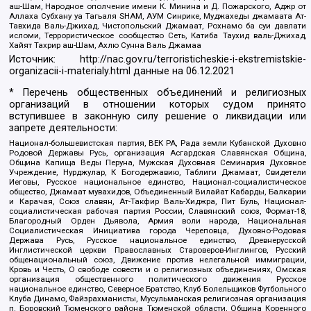
аш-Шам, Народное ополчение имени К. Минина и Д. Пожарского, Аджр от
Аллаха Субхану уа Тагьаля SHAM, АУМ Синрике, Муджахеды джамаата Ат-
Тавхида Валь-Джихад, Чистопольский Джамаат, Рохнамо ба суи давлати
исломи, Террористическое сообщество Сеть, Катиба Таухид валь-Джихад,
Хайят Тахрир аш-Шам, Ахлю Сунна Валь Джамаа
Источник:
http://nac.gov.ru/terroristicheskie-i-ekstremistskie-
organizacii-i-materialy.html
данные на
06.12.2021
* Перечень общественных объединений и религиозных
организаций в отношении которых судом принято
вступившее в законную силу решение о ликвидации или
запрете деятельности:
Национал-большевистская партия, ВЕК РА, Рада земли Кубанской Духовно
Родовой Державы Русь, организация Асгардская Славянская Община,
Община Капища Веды Перуна, Мужская Духовная Семинария Духовное
Учреждение, Нурджулар, К Богодержавию, Таблиги Джамаат, Свидетели
Иеговы, Русское национальное единство, Национал-социалистическое
общество, Джамаат мувахидов, Объединенный Вилайат Кабарды, Балкарии
и Карачая, Союз славян, Ат-Такфир Валь-Хиджра, Пит Буль, Национал-
социалистическая рабочая партия России, Славянский союз, Формат-18,
Благородный Орден Дьявола, Армия воли народа, Национальная
Социалистическая Инициатива города Череповца, Духовно-Родовая
Держава Русь, Русское национальное единство, Древнерусской
Инглистической церкви Православных Староверов-Инглингов, Русский
общенациональный союз, Движение против нелегальной иммиграции,
Кровь и Честь, О свободе совести и о религиозных объединениях, Омская
организация общественного политического движения Русское
национальное единство, Северное Братство, Клуб Болельщиков Футбольного
Клуба Динамо, Файзрахманисты, Мусульманская религиозная организация
п. Боровский Тюменского района Тюменской области, Община Коренного