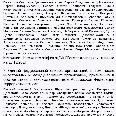
Баженова Светлана Куприяновна, Исаев Сергей Владимирович, Максимов
Сергей Владимирович, Беляев Сергей Иванович, Голубева Елена
Николаевна, Ганнушкина Светлана Алексеевна, Закс Елена Владимировна,
Буртина Елена Юрьевна, Гендель Людмила Залмановна, Кокорина
Екатерина Алексеевна, Шуманов Илья Вячеславович, Арапова Галина
Юрьевна, Свечников Анатолий Мариевич, Прохоров Вадим Юрьевич,
Шахова Елена Владимировна, Подузов Сергей Васильевич, Протасова
Ирина Вячеславовна, Литинский Леонид Борисович, Лукашевский Сергей
Маркович, Бахмин Вячеслав Иванович, Шабад Анатолий Ефимович, Сухих
Дарья Николаевна, Орлов Олег Петрович, Добровольская Анна
Дмитриевна, Королева Александра Евгеньевна, Смирнов Владимир
Александрович, Вицин Сергей Ефимович, Золотухин Борис Андреевич,
Левинсон Лев Семенович, Локшина Татьяна Иосифовна, Орлов Олег
Петрович, Полякова Мара Федоровна, Резник Генри Маркович, Захаров
Герман Константинович
Источник:
http://unro.minjust.ru/NKOForeignAgent.aspx
данные
на
23.12.2021
* Единый федеральный список организаций, в том числе
иностранных и международных организаций, признанных в
соответствии с законодательством Российской Федерации
террористическими:
Высший военный Маджлисуль Шура, Конгресс народов Ичкерии и
Дагестана, База, Асбат аль-Ансар, Священная война, Исламская группа,
Братья-мусульмане, Партия исламского освобождения, Лашкар-И-Тайба,
Исламская группа, Движение Талибан, Исламская партия Туркестана,
Общество социальных реформ, Общество возрождения исламского
наследия, Дом двух святых, Джунд аш-Шам, Исламский джихад – Джамаат
моджахедов, Аль-Каида в странах исламского Магриба, Имарат Кавказ,
АБТО, Правый сектор, Исламское государство, Джабха аль-Нусра ли-Ахль