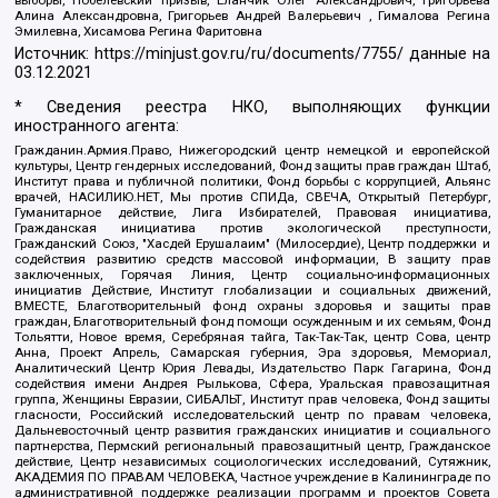
выборы, Нобелевский призыв, Еланчик Олег Александрович, Григорьева
Алина Александровна, Григорьев Андрей Валерьевич , Гималова Регина
Эмилевна, Хисамова Регина Фаритовна
Источник:
https://minjust.gov.ru/ru/documents/7755/
данные на
03.12.2021
* Сведения реестра НКО, выполняющих функции
иностранного агента:
Гражданин.Армия.Право, Нижегородский центр немецкой и европейской
культуры, Центр гендерных исследований, Фонд защиты прав граждан Штаб,
Институт права и публичной политики, Фонд борьбы с коррупцией, Альянс
врачей, НАСИЛИЮ.НЕТ, Мы против СПИДа, СВЕЧА, Открытый Петербург,
Гуманитарное действие, Лига Избирателей, Правовая инициатива,
Гражданская инициатива против экологической преступности,
Гражданский Союз, "Хасдей Ерушалаим" (Милосердие), Центр поддержки и
содействия развитию средств массовой информации, В защиту прав
заключенных, Горячая Линия, Центр социально-информационных
инициатив Действие, Институт глобализации и социальных движений,
ВМЕСТЕ, Благотворительный фонд охраны здоровья и защиты прав
граждан, Благотворительный фонд помощи осужденным и их семьям, Фонд
Тольятти, Новое время, Серебряная тайга, Так-Так-Так, центр Сова, центр
Анна, Проект Апрель, Самарская губерния, Эра здоровья, Мемориал,
Аналитический Центр Юрия Левады, Издательство Парк Гагарина, Фонд
содействия имени Андрея Рылькова, Сфера, Уральская правозащитная
группа, Женщины Евразии, СИБАЛЬТ, Институт прав человека, Фонд защиты
гласности, Российский исследовательский центр по правам человека,
Дальневосточный центр развития гражданских инициатив и социального
партнерства, Пермский региональный правозащитный центр, Гражданское
действие, Центр независимых социологических исследований, Сутяжник,
АКАДЕМИЯ ПО ПРАВАМ ЧЕЛОВЕКА, Частное учреждение в Калининграде по
административной поддержке реализации программ и проектов Совета