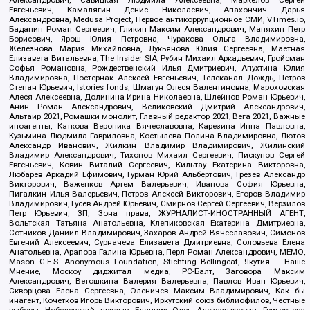
Александрович, Савицкая Людмила Алексеевна, Маркелов Сергей
Евгеньевич, Камалягин Денис Николаевич, Апахончич Дарья
Александровна, Medusa Project, Первое антикоррупционное СМИ, VTimes.io,
Баданин Роман Сергеевич, Гликин Максим Александрович, Маняхин Петр
Борисович, Ярош Юлия Петровна, Чуракова Ольга Владимировна,
Железнова Мария Михайловна, Лукьянова Юлия Сергеевна, Маетная
Елизавета Витальевна, The Insider SIA, Рубин Михаил Аркадьевич, Гройсман
Софья Романовна, Рождественский Илья Дмитриевич, Апухтина Юлия
Владимировна, Постернак Алексей Евгеньевич, Телеканал Дождь, Петров
Степан Юрьевич, Istories fonds, Шмагун Олеся Валентиновна, Мароховская
Алеся Алексеевна, Долинина Ирина Николаевна, Шлейнов Роман Юрьевич,
Анин Роман Александрович, Великовский Дмитрий Александрович,
Альтаир 2021, Ромашки монолит, Главный редактор 2021, Вега 2021, Важные
иноагенты, Каткова Вероника Вячеславовна, Карезина Инна Павловна,
Кузьмина Людмила Гавриловна, Костылева Полина Владимировна, Лютов
Александр Иванович, Жилкин Владимир Владимирович, Жилинский
Владимир Александрович, Тихонов Михаил Сергеевич, Пискунов Сергей
Евгеньевич, Ковин Виталий Сергеевич, Кильтау Екатерина Викторовна,
Любарев Аркадий Ефимович, Гурман Юрий Альбертович, Грезев Александр
Викторович, Важенков Артем Валерьевич, Иванова София Юрьевна,
Пигалкин Илья Валерьевич, Петров Алексей Викторович, Егоров Владимир
Владимирович, Гусев Андрей Юрьевич, Смирнов Сергей Сергеевич, Верзилов
Петр Юрьевич, ЗП, Зона права, ЖУРНАЛИСТ-ИНОСТРАННЫЙ АГЕНТ,
Вольтская Татьяна Анатольевна, Клепиковская Екатерина Дмитриевна,
Сотников Даниил Владимирович, Захаров Андрей Вячеславович, Симонов
Евгений Алексеевич, Сурначева Елизавета Дмитриевна, Соловьева Елена
Анатольевна, Арапова Галина Юрьевна, Перл Роман Александрович, МЕМО,
Mason G.E.S. Anonymous Foundation, Stichting Bellingcat, Якутия – Наше
Мнение, Москоу диджитал медиа, РС-Балт, Заговора Максим
Александрович, Ветошкина Валерия Валерьевна, Павлов Иван Юрьевич,
Скворцова Елена Сергеевна, Оленичев Максим Владимирович, Как бы
инагент, Кочетков Игорь Викторович, Иркутский союз библиофилов, Честные