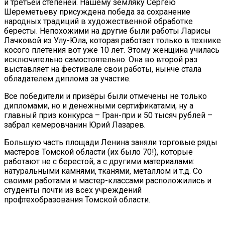
и третьей степеней. Нашему земляку Сергею
Шереметьеву присуждена победа за сохранение
народных традиций в художественной обработке
бересты. Непохожими на другие были работы Ларисы
Лачковой из Улу-Юла, которая работает только в технике
косого плетения вот уже 10 лет. Этому женщина училась
исключительно самостоятельно. Она во второй раз
выставляет на фестивале свои работы, нынче стала
обладателем диплома за участие.
Все победители и призёры были отмечены не только
дипломами, но и денежными сертификатами, ну а
главный приз конкурса – Гран-при и 50 тысяч рублей –
забрал кемеровчанин Юрий Лазарев.
Большую часть площади Ленина заняли торговые ряды
мастеров Томской области (их было 70!), которые
работают не с берестой, а с другими материалами:
натуральными камнями, тканями, металлом и т.д. Со
своими работами и мастер-классами расположились и
студенты почти из всех учреждений
профтехобразования Томской области.