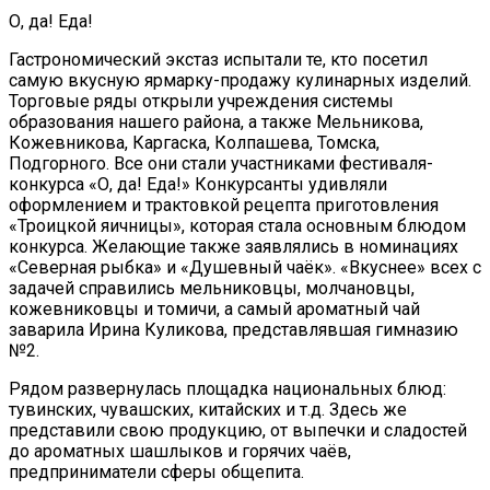
О, да! Еда!
Гастрономический экстаз испытали те, кто посетил
самую вкусную ярмарку-продажу кулинарных изделий.
Торговые ряды открыли учреждения системы
образования нашего района, а также Мельникова,
Кожевникова, Каргаска, Колпашева, Томска,
Подгорного. Все они стали участниками фестиваля-
конкурса «О, да! Еда!» Конкурсанты удивляли
оформлением и трактовкой рецепта приготовления
«Троицкой яичницы», которая стала основным блюдом
конкурса. Желающие также заявлялись в номинациях
«Северная рыбка» и «Душевный чаёк». «Вкуснее» всех с
задачей справились мельниковцы, молчановцы,
кожевниковцы и томичи, а самый ароматный чай
заварила Ирина Куликова, представлявшая гимназию
№2.
Рядом развернулась площадка национальных блюд:
тувинских, чувашских, китайских и т.д. Здесь же
представили свою продукцию, от выпечки и сладостей
до ароматных шашлыков и горячих чаёв,
предприниматели сферы общепита.