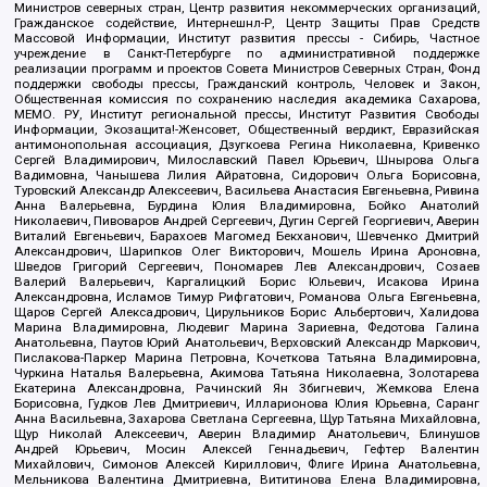
Министров северных стран, Центр развития некоммерческих организаций,
Гражданское содействие, Интернешнл-Р, Центр Защиты Прав Средств
Массовой Информации, Институт развития прессы - Сибирь, Частное
учреждение в Санкт-Петербурге по административной поддержке
реализации программ и проектов Совета Министров Северных Стран, Фонд
поддержки свободы прессы, Гражданский контроль, Человек и Закон,
Общественная комиссия по сохранению наследия академика Сахарова,
МЕМО. РУ, Институт региональной прессы, Институт Развития Свободы
Информации, Экозащита!-Женсовет, Общественный вердикт, Евразийская
антимонопольная ассоциация, Дзугкоева Регина Николаевна, Кривенко
Сергей Владимирович, Милославский Павел Юрьевич, Шнырова Ольга
Вадимовна, Чанышева Лилия Айратовна, Сидорович Ольга Борисовна,
Туровский Александр Алексеевич, Васильева Анастасия Евгеньевна, Ривина
Анна Валерьевна, Бурдина Юлия Владимировна, Бойко Анатолий
Николаевич, Пивоваров Андрей Сергеевич, Дугин Сергей Георгиевич, Аверин
Виталий Евгеньевич, Барахоев Магомед Бекханович, Шевченко Дмитрий
Александрович, Шарипков Олег Викторович, Мошель Ирина Ароновна,
Шведов Григорий Сергеевич, Пономарев Лев Александрович, Созаев
Валерий Валерьевич, Каргалицкий Борис Юльевич, Исакова Ирина
Александровна, Исламов Тимур Рифгатович, Романова Ольга Евгеньевна,
Щаров Сергей Алексадрович, Цирульников Борис Альбертович, Халидова
Марина Владимировна, Людевиг Марина Зариевна, Федотова Галина
Анатольевна, Паутов Юрий Анатольевич, Верховский Александр Маркович,
Пислакова-Паркер Марина Петровна, Кочеткова Татьяна Владимировна,
Чуркина Наталья Валерьевна, Акимова Татьяна Николаевна, Золотарева
Екатерина Александровна, Рачинский Ян Збигневич, Жемкова Елена
Борисовна, Гудков Лев Дмитриевич, Илларионова Юлия Юрьевна, Саранг
Анна Васильевна, Захарова Светлана Сергеевна, Щур Татьяна Михайловна,
Щур Николай Алексеевич, Аверин Владимир Анатольевич, Блинушов
Андрей Юрьевич, Мосин Алексей Геннадьевич, Гефтер Валентин
Михайлович, Симонов Алексей Кириллович, Флиге Ирина Анатольевна,
Мельникова Валентина Дмитриевна, Вититинова Елена Владимировна,