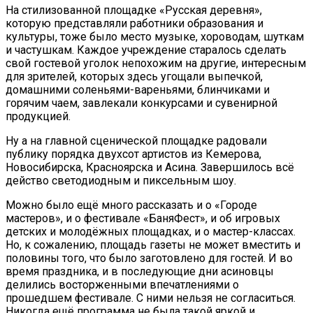
На стилизованной площадке «Русская деревня»,
которую представляли работники образования и
культуры, тоже было место музыке, хороводам, шуткам
и частушкам. Каждое учреждение старалось сделать
свой гостевой уголок непохожим на другие, интересным
для зрителей, которых здесь угощали выпечкой,
домашними соленьями-вареньями, блинчиками и
горячим чаем, завлекали конкурсами и сувенирной
продукцией.
Ну а на главной сценической площадке радовали
публику порядка двухсот артистов из Кемерова,
Новосибирска, Красноярска и Асина. Завершилось всё
действо светодиодным и пиксельным шоу.
Можно было ещё много рассказать и о «Городе
мастеров», и о фестивале «БаняФест», и об игровых
детских и молодёжных площадках, и о мастер-классах.
Но, к сожалению, площадь газеты не может вместить и
половины того, что было заготовлено для гостей. И во
время праздника, и в последующие дни асиновцы
делились восторженными впечатлениями о
прошедшем фестивале. С ними нельзя не согласиться.
Никогда ещё программа не была такой яркой и