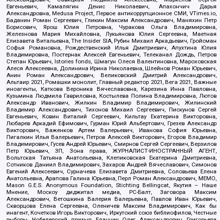
Евгеньевич, Камалягин Денис Николаевич, Апахончич Дарья
Александровна, Medusa Project, Первое антикоррупционное СМИ, VTimes.io,
Баданин Роман Сергеевич, Гликин Максим Александрович, Маняхин Петр
Борисович, Ярош Юлия Петровна, Чуракова Ольга Владимировна,
Железнова Мария Михайловна, Лукьянова Юлия Сергеевна, Маетная
Елизавета Витальевна, The Insider SIA, Рубин Михаил Аркадьевич, Гройсман
Софья Романовна, Рождественский Илья Дмитриевич, Апухтина Юлия
Владимировна, Постернак Алексей Евгеньевич, Телеканал Дождь, Петров
Степан Юрьевич, Istories fonds, Шмагун Олеся Валентиновна, Мароховская
Алеся Алексеевна, Долинина Ирина Николаевна, Шлейнов Роман Юрьевич,
Анин Роман Александрович, Великовский Дмитрий Александрович,
Альтаир 2021, Ромашки монолит, Главный редактор 2021, Вега 2021, Важные
иноагенты, Каткова Вероника Вячеславовна, Карезина Инна Павловна,
Кузьмина Людмила Гавриловна, Костылева Полина Владимировна, Лютов
Александр Иванович, Жилкин Владимир Владимирович, Жилинский
Владимир Александрович, Тихонов Михаил Сергеевич, Пискунов Сергей
Евгеньевич, Ковин Виталий Сергеевич, Кильтау Екатерина Викторовна,
Любарев Аркадий Ефимович, Гурман Юрий Альбертович, Грезев Александр
Викторович, Важенков Артем Валерьевич, Иванова София Юрьевна,
Пигалкин Илья Валерьевич, Петров Алексей Викторович, Егоров Владимир
Владимирович, Гусев Андрей Юрьевич, Смирнов Сергей Сергеевич, Верзилов
Петр Юрьевич, ЗП, Зона права, ЖУРНАЛИСТ-ИНОСТРАННЫЙ АГЕНТ,
Вольтская Татьяна Анатольевна, Клепиковская Екатерина Дмитриевна,
Сотников Даниил Владимирович, Захаров Андрей Вячеславович, Симонов
Евгений Алексеевич, Сурначева Елизавета Дмитриевна, Соловьева Елена
Анатольевна, Арапова Галина Юрьевна, Перл Роман Александрович, МЕМО,
Mason G.E.S. Anonymous Foundation, Stichting Bellingcat, Якутия – Наше
Мнение, Москоу диджитал медиа, РС-Балт, Заговора Максим
Александрович, Ветошкина Валерия Валерьевна, Павлов Иван Юрьевич,
Скворцова Елена Сергеевна, Оленичев Максим Владимирович, Как бы
инагент, Кочетков Игорь Викторович, Иркутский союз библиофилов, Честные
выборы, Нобелевский призыв, Еланчик Олег Александрович, Григорьева