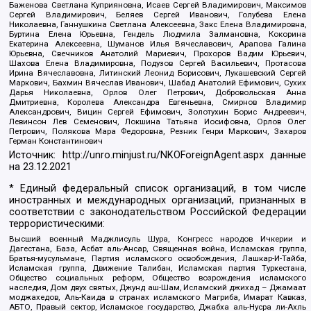
Баженова Светлана Куприяновна, Исаев Сергей Владимирович, Максимов
Сергей Владимирович, Беляев Сергей Иванович, Голубева Елена
Николаевна, Ганнушкина Светлана Алексеевна, Закс Елена Владимировна,
Буртина Елена Юрьевна, Гендель Людмила Залмановна, Кокорина
Екатерина Алексеевна, Шуманов Илья Вячеславович, Арапова Галина
Юрьевна, Свечников Анатолий Мариевич, Прохоров Вадим Юрьевич,
Шахова Елена Владимировна, Подузов Сергей Васильевич, Протасова
Ирина Вячеславовна, Литинский Леонид Борисович, Лукашевский Сергей
Маркович, Бахмин Вячеслав Иванович, Шабад Анатолий Ефимович, Сухих
Дарья Николаевна, Орлов Олег Петрович, Добровольская Анна
Дмитриевна, Королева Александра Евгеньевна, Смирнов Владимир
Александрович, Вицин Сергей Ефимович, Золотухин Борис Андреевич,
Левинсон Лев Семенович, Локшина Татьяна Иосифовна, Орлов Олег
Петрович, Полякова Мара Федоровна, Резник Генри Маркович, Захаров
Герман Константинович
Источник:
http://unro.minjust.ru/NKOForeignAgent.aspx
данные
на
23.12.2021
* Единый федеральный список организаций, в том числе
иностранных и международных организаций, признанных в
соответствии с законодательством Российской Федерации
террористическими:
Высший военный Маджлисуль Шура, Конгресс народов Ичкерии и
Дагестана, База, Асбат аль-Ансар, Священная война, Исламская группа,
Братья-мусульмане, Партия исламского освобождения, Лашкар-И-Тайба,
Исламская группа, Движение Талибан, Исламская партия Туркестана,
Общество социальных реформ, Общество возрождения исламского
наследия, Дом двух святых, Джунд аш-Шам, Исламский джихад – Джамаат
моджахедов, Аль-Каида в странах исламского Магриба, Имарат Кавказ,
АБТО, Правый сектор, Исламское государство, Джабха аль-Нусра ли-Ахль