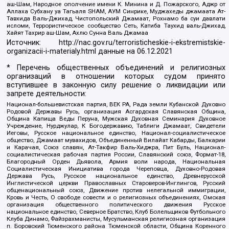
аш-Шам, Народное ополчение имени К. Минина и Д. Пожарского, Аджр от
Аллаха Субхану уа Тагьаля SHAM, АУМ Синрике, Муджахеды джамаата Ат-
Тавхида Валь-Джихад, Чистопольский Джамаат, Рохнамо ба суи давлати
исломи, Террористическое сообщество Сеть, Катиба Таухид валь-Джихад,
Хайят Тахрир аш-Шам, Ахлю Сунна Валь Джамаа
Источник:
http://nac.gov.ru/terroristicheskie-i-ekstremistskie-
organizacii-i-materialy.html
данные на
06.12.2021
* Перечень общественных объединений и религиозных
организаций в отношении которых судом принято
вступившее в законную силу решение о ликвидации или
запрете деятельности:
Национал-большевистская партия, ВЕК РА, Рада земли Кубанской Духовно
Родовой Державы Русь, организация Асгардская Славянская Община,
Община Капища Веды Перуна, Мужская Духовная Семинария Духовное
Учреждение, Нурджулар, К Богодержавию, Таблиги Джамаат, Свидетели
Иеговы, Русское национальное единство, Национал-социалистическое
общество, Джамаат мувахидов, Объединенный Вилайат Кабарды, Балкарии
и Карачая, Союз славян, Ат-Такфир Валь-Хиджра, Пит Буль, Национал-
социалистическая рабочая партия России, Славянский союз, Формат-18,
Благородный Орден Дьявола, Армия воли народа, Национальная
Социалистическая Инициатива города Череповца, Духовно-Родовая
Держава Русь, Русское национальное единство, Древнерусской
Инглистической церкви Православных Староверов-Инглингов, Русский
общенациональный союз, Движение против нелегальной иммиграции,
Кровь и Честь, О свободе совести и о религиозных объединениях, Омская
организация общественного политического движения Русское
национальное единство, Северное Братство, Клуб Болельщиков Футбольного
Клуба Динамо, Файзрахманисты, Мусульманская религиозная организация
п. Боровский Тюменского района Тюменской области, Община Коренного