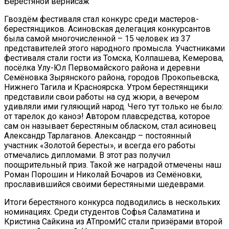
Берестяной вернисаж
Гвоздём фестиваля стал конкурс среди мастеров-
берестянщиков. Асиновская делегация конкурсантов
была самой многочисленной – 15 человек из 37
представителей этого народного промысла. Участниками
фестиваля стали гости из Томска, Колпашева, Кемерова,
посёлка Улу-Юл Первомайского района и деревни
Семёновка Зырянского района, городов Прокопьевска,
Нижнего Тагила и Красноярска. Утром берестянщики
представили свои работы на суд жюри, а вечером
удивляли ими гуляющий народ. Чего тут только не было:
от тарелок до каноэ! Автором плавсредства, которое
сам он называет берестяным обласком, стал асиновец
Александр Тарлаганов. Александр – постоянный
участник «Золотой бересты», и всегда его работы
отмечались дипломами. В этот раз получил
поощрительный приз. Такой же наградой отмечены наш
Роман Порошин и Николай Бочаров из Семёновки,
прославившийся своими берестяными шедеврами.
Итоги берестяного конкурса подводились в нескольких
номинациях. Среди студентов Софья Саламатина и
Кристина Сайкина из АТпромИС стали призёрами второй