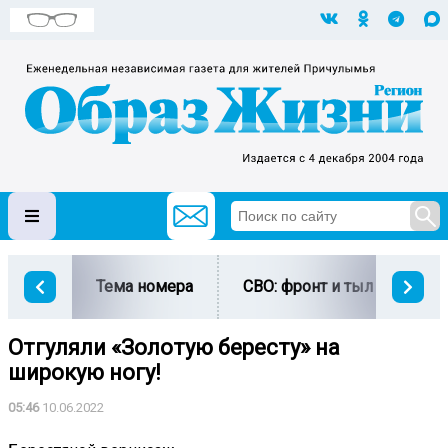
Тема номера
СВО: фронт и тыл
Ми
Отгуляли «Золотую бересту» на
широкую ногу!
05:46
10.06.2022