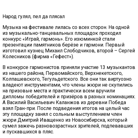
Народ гулял, пел да плясал
Музыка на фестивале лилась со всех сторон. На одной
из музыкально-танцевальных площадок проходил
конкурс «Играй, гармонь». Его изюминкой стали
презентации памятников берёзе и гармони. Первый
изготовил кузнец Михаил Слободчиков, второй – Сергей
Колесников (фирма «Гефест»).
В конкурсе гармонистов приняли участие 13 музыкантов
из нашего района, Первомайского, Верхнекетского,
Колпашевского, Тегульдетского. Все они так виртуозно
владеют инструментами, что члены жюри не скупились
на призовые места и практически всем вручили
дипломы победителей и призёров в разных номинациях.
А Василий Васильевич Каланжов из деревни Победа
взял Гран-при. После подведения итогов на целый час
эту площадку занял с сольным выступлением член
жюри Дмитрий Иващенко из Новосибирска, который
сумел зажечь разновозрастных зрителей, подпевавших
и пускавшихся в пляс.