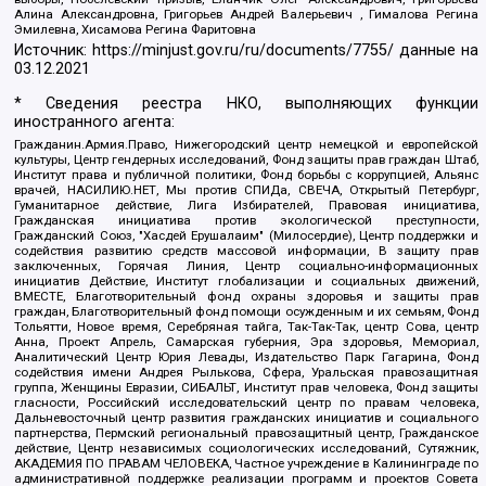
Алина Александровна, Григорьев Андрей Валерьевич , Гималова Регина
Эмилевна, Хисамова Регина Фаритовна
Источник:
https://minjust.gov.ru/ru/documents/7755/
данные на
03.12.2021
* Сведения реестра НКО, выполняющих функции
иностранного агента:
Гражданин.Армия.Право, Нижегородский центр немецкой и европейской
культуры, Центр гендерных исследований, Фонд защиты прав граждан Штаб,
Институт права и публичной политики, Фонд борьбы с коррупцией, Альянс
врачей, НАСИЛИЮ.НЕТ, Мы против СПИДа, СВЕЧА, Открытый Петербург,
Гуманитарное действие, Лига Избирателей, Правовая инициатива,
Гражданская инициатива против экологической преступности,
Гражданский Союз, "Хасдей Ерушалаим" (Милосердие), Центр поддержки и
содействия развитию средств массовой информации, В защиту прав
заключенных, Горячая Линия, Центр социально-информационных
инициатив Действие, Институт глобализации и социальных движений,
ВМЕСТЕ, Благотворительный фонд охраны здоровья и защиты прав
граждан, Благотворительный фонд помощи осужденным и их семьям, Фонд
Тольятти, Новое время, Серебряная тайга, Так-Так-Так, центр Сова, центр
Анна, Проект Апрель, Самарская губерния, Эра здоровья, Мемориал,
Аналитический Центр Юрия Левады, Издательство Парк Гагарина, Фонд
содействия имени Андрея Рылькова, Сфера, Уральская правозащитная
группа, Женщины Евразии, СИБАЛЬТ, Институт прав человека, Фонд защиты
гласности, Российский исследовательский центр по правам человека,
Дальневосточный центр развития гражданских инициатив и социального
партнерства, Пермский региональный правозащитный центр, Гражданское
действие, Центр независимых социологических исследований, Сутяжник,
АКАДЕМИЯ ПО ПРАВАМ ЧЕЛОВЕКА, Частное учреждение в Калининграде по
административной поддержке реализации программ и проектов Совета