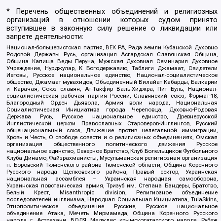
* Перечень общественных объединений и религиозных
организаций в отношении которых судом принято
вступившее в законную силу решение о ликвидации или
запрете деятельности:
Национал-большевистская партия, ВЕК РА, Рада земли Кубанской Духовно
Родовой Державы Русь, организация Асгардская Славянская Община,
Община Капища Веды Перуна, Мужская Духовная Семинария Духовное
Учреждение, Нурджулар, К Богодержавию, Таблиги Джамаат, Свидетели
Иеговы, Русское национальное единство, Национал-социалистическое
общество, Джамаат мувахидов, Объединенный Вилайат Кабарды, Балкарии
и Карачая, Союз славян, Ат-Такфир Валь-Хиджра, Пит Буль, Национал-
социалистическая рабочая партия России, Славянский союз, Формат-18,
Благородный Орден Дьявола, Армия воли народа, Национальная
Социалистическая Инициатива города Череповца, Духовно-Родовая
Держава Русь, Русское национальное единство, Древнерусской
Инглистической церкви Православных Староверов-Инглингов, Русский
общенациональный союз, Движение против нелегальной иммиграции,
Кровь и Честь, О свободе совести и о религиозных объединениях, Омская
организация общественного политического движения Русское
национальное единство, Северное Братство, Клуб Болельщиков Футбольного
Клуба Динамо, Файзрахманисты, Мусульманская религиозная организация
п. Боровский Тюменского района Тюменской области, Община Коренного
Русского народа Щелковского района, Правый сектор, Украинская
национальная ассамблея – Украинская народная самооборона,
Украинская повстанческая армия, Тризуб им. Степана Бандеры, Братство,
Белый Крест, Misanthropic division, Религиозное объединение
последователей инглиизма, Народная Социальная Инициатива, TulaSkins,
Этнополитическое объединение Русские, Русское национальное
объединение Атака, Мечеть Мирмамеда, Община Коренного Русского
народа г. Астрахани, ВОЛЯ, Меджлис крымскотатарского народа, Рубеж