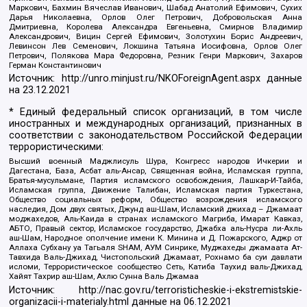
Маркович, Бахмин Вячеслав Иванович, Шабад Анатолий Ефимович, Сухих
Дарья Николаевна, Орлов Олег Петрович, Добровольская Анна
Дмитриевна, Королева Александра Евгеньевна, Смирнов Владимир
Александрович, Вицин Сергей Ефимович, Золотухин Борис Андреевич,
Левинсон Лев Семенович, Локшина Татьяна Иосифовна, Орлов Олег
Петрович, Полякова Мара Федоровна, Резник Генри Маркович, Захаров
Герман Константинович
Источник:
http://unro.minjust.ru/NKOForeignAgent.aspx
данные
на
23.12.2021
* Единый федеральный список организаций, в том числе
иностранных и международных организаций, признанных в
соответствии с законодательством Российской Федерации
террористическими:
Высший военный Маджлисуль Шура, Конгресс народов Ичкерии и
Дагестана, База, Асбат аль-Ансар, Священная война, Исламская группа,
Братья-мусульмане, Партия исламского освобождения, Лашкар-И-Тайба,
Исламская группа, Движение Талибан, Исламская партия Туркестана,
Общество социальных реформ, Общество возрождения исламского
наследия, Дом двух святых, Джунд аш-Шам, Исламский джихад – Джамаат
моджахедов, Аль-Каида в странах исламского Магриба, Имарат Кавказ,
АБТО, Правый сектор, Исламское государство, Джабха аль-Нусра ли-Ахль
аш-Шам, Народное ополчение имени К. Минина и Д. Пожарского, Аджр от
Аллаха Субхану уа Тагьаля SHAM, АУМ Синрике, Муджахеды джамаата Ат-
Тавхида Валь-Джихад, Чистопольский Джамаат, Рохнамо ба суи давлати
исломи, Террористическое сообщество Сеть, Катиба Таухид валь-Джихад,
Хайят Тахрир аш-Шам, Ахлю Сунна Валь Джамаа
Источник:
http://nac.gov.ru/terroristicheskie-i-ekstremistskie-
organizacii-i-materialy.html
данные на
06.12.2021