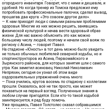
огородного инвентаря. Говорит, что с ними и дешевле, и
удобней. Но когда тренер из Томска предложил ему
попробовать профессиональные палочки, сделал вывод,
прошагав два круга: «Это совсем другое дело».
— К нам приходят люди с самыми разными проблемами
здоровья. Многие из них можно решить, занявшись
физической культурой и начав вести здоровый образ
жизни. Для нас важно объяснить это как можно
большему числу людей, поэтому и начали свой вояж по
региону с Асина, — говорит Павел.
На стадионе «Юность» в тот день можно было увидеть
не только обычных любителей северной ходьбы, но и
спортинструкторов из Асина, Первомайского и
Зырянского районов, для которых занятия шли с самого
утра. Как заметил асиновец Николай Николаевич
Непряхин, сегодня он узнал об этом виде
оздоровительных упражнений очень много:
— Пока учились, кругов восемь по стадиону с коллегами
прошли. Оказалось, всё не так просто, как может
показаться на первый взгляд. Полученные знания в
любом случае пригодятся. Если кто-то такой ходьбой
заинтересуется, я рад буду помочь.
Уже прощаясь, Павел Толстолес сказал собравшимся: