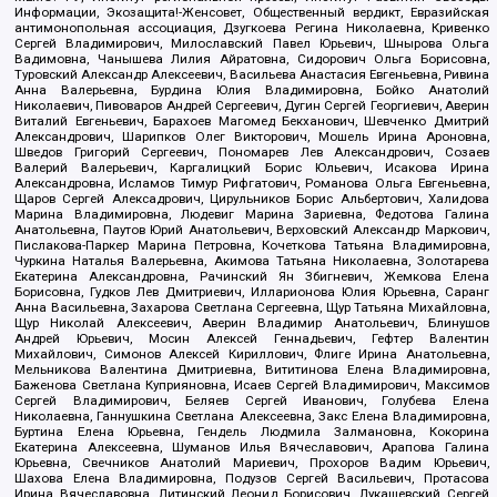
Информации, Экозащита!-Женсовет, Общественный вердикт, Евразийская
антимонопольная ассоциация, Дзугкоева Регина Николаевна, Кривенко
Сергей Владимирович, Милославский Павел Юрьевич, Шнырова Ольга
Вадимовна, Чанышева Лилия Айратовна, Сидорович Ольга Борисовна,
Туровский Александр Алексеевич, Васильева Анастасия Евгеньевна, Ривина
Анна Валерьевна, Бурдина Юлия Владимировна, Бойко Анатолий
Николаевич, Пивоваров Андрей Сергеевич, Дугин Сергей Георгиевич, Аверин
Виталий Евгеньевич, Барахоев Магомед Бекханович, Шевченко Дмитрий
Александрович, Шарипков Олег Викторович, Мошель Ирина Ароновна,
Шведов Григорий Сергеевич, Пономарев Лев Александрович, Созаев
Валерий Валерьевич, Каргалицкий Борис Юльевич, Исакова Ирина
Александровна, Исламов Тимур Рифгатович, Романова Ольга Евгеньевна,
Щаров Сергей Алексадрович, Цирульников Борис Альбертович, Халидова
Марина Владимировна, Людевиг Марина Зариевна, Федотова Галина
Анатольевна, Паутов Юрий Анатольевич, Верховский Александр Маркович,
Пислакова-Паркер Марина Петровна, Кочеткова Татьяна Владимировна,
Чуркина Наталья Валерьевна, Акимова Татьяна Николаевна, Золотарева
Екатерина Александровна, Рачинский Ян Збигневич, Жемкова Елена
Борисовна, Гудков Лев Дмитриевич, Илларионова Юлия Юрьевна, Саранг
Анна Васильевна, Захарова Светлана Сергеевна, Щур Татьяна Михайловна,
Щур Николай Алексеевич, Аверин Владимир Анатольевич, Блинушов
Андрей Юрьевич, Мосин Алексей Геннадьевич, Гефтер Валентин
Михайлович, Симонов Алексей Кириллович, Флиге Ирина Анатольевна,
Мельникова Валентина Дмитриевна, Вититинова Елена Владимировна,
Баженова Светлана Куприяновна, Исаев Сергей Владимирович, Максимов
Сергей Владимирович, Беляев Сергей Иванович, Голубева Елена
Николаевна, Ганнушкина Светлана Алексеевна, Закс Елена Владимировна,
Буртина Елена Юрьевна, Гендель Людмила Залмановна, Кокорина
Екатерина Алексеевна, Шуманов Илья Вячеславович, Арапова Галина
Юрьевна, Свечников Анатолий Мариевич, Прохоров Вадим Юрьевич,
Шахова Елена Владимировна, Подузов Сергей Васильевич, Протасова
Ирина Вячеславовна, Литинский Леонид Борисович, Лукашевский Сергей