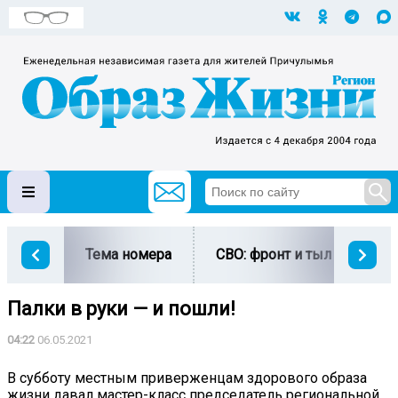
Тема номера
СВО: фронт и тыл
Ми
Палки в руки — и пошли!
04:22
06.05.2021
В субботу местным приверженцам здорового образа
жизни давал мастер-класс председатель региональной