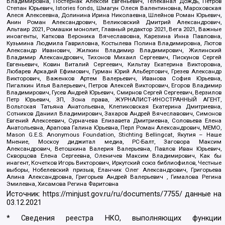
Владимировна, Постернак Алексей Евгеньевич, Телеканал Дождь, Петров
Степан Юрьевич, Istories fonds, Шмагун Олеся Валентиновна, Мароховская
Алеся Алексеевна, Долинина Ирина Николаевна, Шлейнов Роман Юрьевич,
Анин Роман Александрович, Великовский Дмитрий Александрович,
Альтаир 2021, Ромашки монолит, Главный редактор 2021, Вега 2021, Важные
иноагенты, Каткова Вероника Вячеславовна, Карезина Инна Павловна,
Кузьмина Людмила Гавриловна, Костылева Полина Владимировна, Лютов
Александр Иванович, Жилкин Владимир Владимирович, Жилинский
Владимир Александрович, Тихонов Михаил Сергеевич, Пискунов Сергей
Евгеньевич, Ковин Виталий Сергеевич, Кильтау Екатерина Викторовна,
Любарев Аркадий Ефимович, Гурман Юрий Альбертович, Грезев Александр
Викторович, Важенков Артем Валерьевич, Иванова София Юрьевна,
Пигалкин Илья Валерьевич, Петров Алексей Викторович, Егоров Владимир
Владимирович, Гусев Андрей Юрьевич, Смирнов Сергей Сергеевич, Верзилов
Петр Юрьевич, ЗП, Зона права, ЖУРНАЛИСТ-ИНОСТРАННЫЙ АГЕНТ,
Вольтская Татьяна Анатольевна, Клепиковская Екатерина Дмитриевна,
Сотников Даниил Владимирович, Захаров Андрей Вячеславович, Симонов
Евгений Алексеевич, Сурначева Елизавета Дмитриевна, Соловьева Елена
Анатольевна, Арапова Галина Юрьевна, Перл Роман Александрович, МЕМО,
Mason G.E.S. Anonymous Foundation, Stichting Bellingcat, Якутия – Наше
Мнение, Москоу диджитал медиа, РС-Балт, Заговора Максим
Александрович, Ветошкина Валерия Валерьевна, Павлов Иван Юрьевич,
Скворцова Елена Сергеевна, Оленичев Максим Владимирович, Как бы
инагент, Кочетков Игорь Викторович, Иркутский союз библиофилов, Честные
выборы, Нобелевский призыв, Еланчик Олег Александрович, Григорьева
Алина Александровна, Григорьев Андрей Валерьевич , Гималова Регина
Эмилевна, Хисамова Регина Фаритовна
Источник:
https://minjust.gov.ru/ru/documents/7755/
данные на
03.12.2021
* Сведения реестра НКО, выполняющих функции