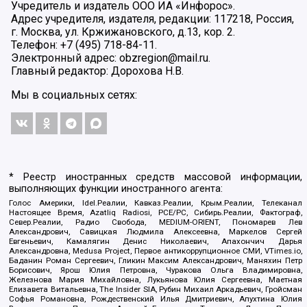
Учредитель и издатель ООО ИА «Инфорос».
Адрес учредителя, издателя, редакции: 117218, Россия,
г. Москва, ул. Кржижановского, д.13, кор. 2.
Телефон: +7 (495) 718-84-11.
Электронный адрес: obzregion@mail.ru.
Главный редактор: Дорохова Н.В.
Мы в социальных сетях:
* Реестр иностранных средств массовой информации,
выполняющих функции иностранного агента:
Голос Америки, Idel.Реалии, Кавказ.Реалии, Крым.Реалии, Телеканал
Настоящее Время, Azatliq Radiosi, PCE/PC, Сибирь.Реалии, Фактограф,
Север.Реалии, Радио Свобода, MEDIUM-ORIENT, Пономарев Лев
Александрович, Савицкая Людмила Алексеевна, Маркелов Сергей
Евгеньевич, Камалягин Денис Николаевич, Апахончич Дарья
Александровна, Medusa Project, Первое антикоррупционное СМИ, VTimes.io,
Баданин Роман Сергеевич, Гликин Максим Александрович, Маняхин Петр
Борисович, Ярош Юлия Петровна, Чуракова Ольга Владимировна,
Железнова Мария Михайловна, Лукьянова Юлия Сергеевна, Маетная
Елизавета Витальевна, The Insider SIA, Рубин Михаил Аркадьевич, Гройсман
Софья Романовна, Рождественский Илья Дмитриевич, Апухтина Юлия