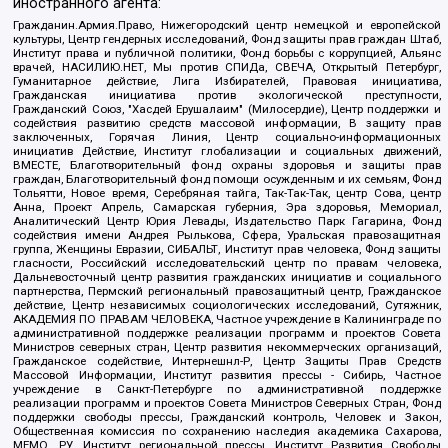
иностранного агента:
Гражданин.Армия.Право, Нижегородский центр немецкой и европейской
культуры, Центр гендерных исследований, Фонд защиты прав граждан Штаб,
Институт права и публичной политики, Фонд борьбы с коррупцией, Альянс
врачей, НАСИЛИЮ.НЕТ, Мы против СПИДа, СВЕЧА, Открытый Петербург,
Гуманитарное действие, Лига Избирателей, Правовая инициатива,
Гражданская инициатива против экологической преступности,
Гражданский Союз, "Хасдей Ерушалаим" (Милосердие), Центр поддержки и
содействия развитию средств массовой информации, В защиту прав
заключенных, Горячая Линия, Центр социально-информационных
инициатив Действие, Институт глобализации и социальных движений,
ВМЕСТЕ, Благотворительный фонд охраны здоровья и защиты прав
граждан, Благотворительный фонд помощи осужденным и их семьям, Фонд
Тольятти, Новое время, Серебряная тайга, Так-Так-Так, центр Сова, центр
Анна, Проект Апрель, Самарская губерния, Эра здоровья, Мемориал,
Аналитический Центр Юрия Левады, Издательство Парк Гагарина, Фонд
содействия имени Андрея Рылькова, Сфера, Уральская правозащитная
группа, Женщины Евразии, СИБАЛЬТ, Институт прав человека, Фонд защиты
гласности, Российский исследовательский центр по правам человека,
Дальневосточный центр развития гражданских инициатив и социального
партнерства, Пермский региональный правозащитный центр, Гражданское
действие, Центр независимых социологических исследований, Сутяжник,
АКАДЕМИЯ ПО ПРАВАМ ЧЕЛОВЕКА, Частное учреждение в Калининграде по
административной поддержке реализации программ и проектов Совета
Министров северных стран, Центр развития некоммерческих организаций,
Гражданское содействие, Интернешнл-Р, Центр Защиты Прав Средств
Массовой Информации, Институт развития прессы - Сибирь, Частное
учреждение в Санкт-Петербурге по административной поддержке
реализации программ и проектов Совета Министров Северных Стран, Фонд
поддержки свободы прессы, Гражданский контроль, Человек и Закон,
Общественная комиссия по сохранению наследия академика Сахарова,
МЕМО. РУ, Институт региональной прессы, Институт Развития Свободы