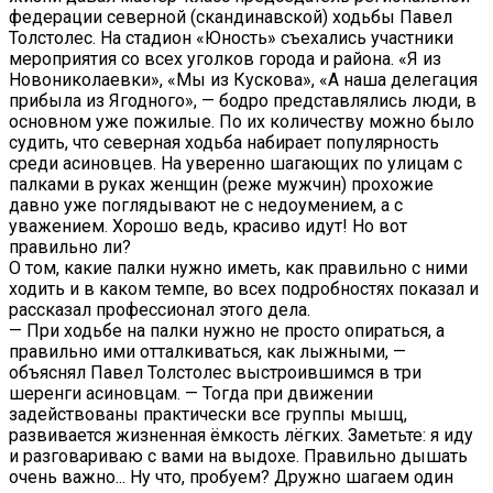
федерации северной (скандинавской) ходьбы Павел
Толстолес. На стадион «Юность» съехались участники
мероприятия со всех уголков города и района. «Я из
Новониколаевки», «Мы из Кускова», «А наша делегация
прибыла из Ягодного», — бодро представлялись люди, в
основном уже пожилые. По их количеству можно было
судить, что северная ходьба набирает популярность
среди асиновцев. На уверенно шагающих по улицам с
палками в руках женщин (реже мужчин) прохожие
давно уже поглядывают не с недоумением, а с
уважением. Хорошо ведь, красиво идут! Но вот
правильно ли?
О том, какие палки нужно иметь, как правильно с ними
ходить и в каком темпе, во всех подробностях показал и
рассказал профессионал этого дела.
— При ходьбе на палки нужно не просто опираться, а
правильно ими отталкиваться, как лыжными, —
объяснял Павел Толстолес выстроившимся в три
шеренги асиновцам. — Тогда при движении
задействованы практически все группы мышц,
развивается жизненная ёмкость лёгких. Заметьте: я иду
и разговариваю с вами на выдохе. Правильно дышать
очень важно... Ну что, пробуем? Дружно шагаем один