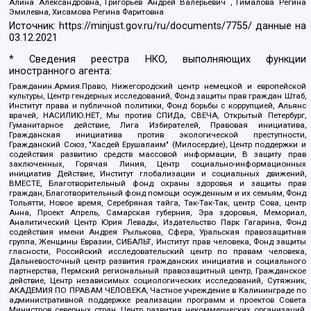
Алина Александровна, Григорьев Андрей Валерьевич , Гималова Регина
Эмилевна, Хисамова Регина Фаритовна
Источник:
https://minjust.gov.ru/ru/documents/7755/
данные на
03.12.2021
* Сведения реестра НКО, выполняющих функции
иностранного агента:
Гражданин.Армия.Право, Нижегородский центр немецкой и европейской
культуры, Центр гендерных исследований, Фонд защиты прав граждан Штаб,
Институт права и публичной политики, Фонд борьбы с коррупцией, Альянс
врачей, НАСИЛИЮ.НЕТ, Мы против СПИДа, СВЕЧА, Открытый Петербург,
Гуманитарное действие, Лига Избирателей, Правовая инициатива,
Гражданская инициатива против экологической преступности,
Гражданский Союз, "Хасдей Ерушалаим" (Милосердие), Центр поддержки и
содействия развитию средств массовой информации, В защиту прав
заключенных, Горячая Линия, Центр социально-информационных
инициатив Действие, Институт глобализации и социальных движений,
ВМЕСТЕ, Благотворительный фонд охраны здоровья и защиты прав
граждан, Благотворительный фонд помощи осужденным и их семьям, Фонд
Тольятти, Новое время, Серебряная тайга, Так-Так-Так, центр Сова, центр
Анна, Проект Апрель, Самарская губерния, Эра здоровья, Мемориал,
Аналитический Центр Юрия Левады, Издательство Парк Гагарина, Фонд
содействия имени Андрея Рылькова, Сфера, Уральская правозащитная
группа, Женщины Евразии, СИБАЛЬТ, Институт прав человека, Фонд защиты
гласности, Российский исследовательский центр по правам человека,
Дальневосточный центр развития гражданских инициатив и социального
партнерства, Пермский региональный правозащитный центр, Гражданское
действие, Центр независимых социологических исследований, Сутяжник,
АКАДЕМИЯ ПО ПРАВАМ ЧЕЛОВЕКА, Частное учреждение в Калининграде по
административной поддержке реализации программ и проектов Совета
Министров северных стран, Центр развития некоммерческих организаций,