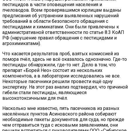
пестицидов в части оповещения населения и
пчеловодов. Всем проверявшимся юрлицам выданы
предписания об устранении выявленных нарушений
требований в области безопасного обращения с
пестицидами и химикатами. Они были привлечены к
административной ответственности по статье 8.3 КоАП
РФ (нарушение правил обращения с пестицидами и
агрохимикатами).
Что касается результатов проб, взятых комиссией из
помора пчёл, здесь не всё оказалось однозначно. Где-то
пестициды обнаружили, где-то нет. Дело в том, что
препарат «Борей Нео» состоит из нескольких
компонентов, а в лаборатории исследовались не все.
Некоторые пасечники решили провести ещё одну
экспертизу. На этот раз анализ подтвердил, что причиной
гибели стали пестициды, являющиеся
высокотоксичными для пчёл.
Насколько мне известно, пять пасечников из разных
населённых пунктов Асиновского района собирают
необходимые пакеты документов для суда, но прежде
чем отправиться туда с исковыми заявлениями, они
решили встретиться с руководителями ООО «Сибирское