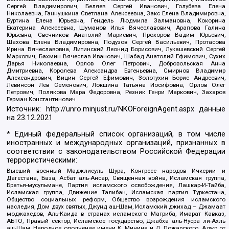
Сергей Владимирович, Беляев Сергей Иванович, Голубева Елена
Николаевна, Ганнушкина Светлана Алексеевна, Закс Елена Владимировна,
Буртина Елена Юрьевна, Гендель Людмила Залмановна, Кокорина
Екатерина Алексеевна, Шуманов Илья Вячеславович, Арапова Галина
Юрьевна, Свечников Анатолий Мариевич, Прохоров Вадим Юрьевич,
Шахова Елена Владимировна, Подузов Сергей Васильевич, Протасова
Ирина Вячеславовна, Литинский Леонид Борисович, Лукашевский Сергей
Маркович, Бахмин Вячеслав Иванович, Шабад Анатолий Ефимович, Сухих
Дарья Николаевна, Орлов Олег Петрович, Добровольская Анна
Дмитриевна, Королева Александра Евгеньевна, Смирнов Владимир
Александрович, Вицин Сергей Ефимович, Золотухин Борис Андреевич,
Левинсон Лев Семенович, Локшина Татьяна Иосифовна, Орлов Олег
Петрович, Полякова Мара Федоровна, Резник Генри Маркович, Захаров
Герман Константинович
Источник:
http://unro.minjust.ru/NKOForeignAgent.aspx
данные
на
23.12.2021
* Единый федеральный список организаций, в том числе
иностранных и международных организаций, признанных в
соответствии с законодательством Российской Федерации
террористическими:
Высший военный Маджлисуль Шура, Конгресс народов Ичкерии и
Дагестана, База, Асбат аль-Ансар, Священная война, Исламская группа,
Братья-мусульмане, Партия исламского освобождения, Лашкар-И-Тайба,
Исламская группа, Движение Талибан, Исламская партия Туркестана,
Общество социальных реформ, Общество возрождения исламского
наследия, Дом двух святых, Джунд аш-Шам, Исламский джихад – Джамаат
моджахедов, Аль-Каида в странах исламского Магриба, Имарат Кавказ,
АБТО, Правый сектор, Исламское государство, Джабха аль-Нусра ли-Ахль
аш-Шам, Народное ополчение имени К. Минина и Д. Пожарского, Аджр от