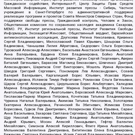
Гражданское содействие, Интернешнл-Р, Центр Защиты Прав Средств
Массовой Информации, Институт развития прессы - Сибирь, Частное
учреждение в Санкт-Петербурге по административной поддержке
реализации программ и проектов Совета Министров Северных Стран, Фонд
поддержки свободы прессы, Гражданский контроль, Человек и Закон,
Общественная комиссия по сохранению наследия академика Сахарова,
МЕМО. РУ, Институт региональной прессы, Институт Развития Свободы
Информации, Экозащита!-Женсовет, Общественный вердикт, Евразийская
антимонопольная ассоциация, Дзугкоева Регина Николаевна, Кривенко
Сергей Владимирович, Милославский Павел Юрьевич, Шнырова Ольга
Вадимовна, Чанышева Лилия Айратовна, Сидорович Ольга Борисовна,
Туровский Александр Алексеевич, Васильева Анастасия Евгеньевна, Ривина
Анна Валерьевна, Бурдина Юлия Владимировна, Бойко Анатолий
Николаевич, Пивоваров Андрей Сергеевич, Дугин Сергей Георгиевич, Аверин
Виталий Евгеньевич, Барахоев Магомед Бекханович, Шевченко Дмитрий
Александрович, Шарипков Олег Викторович, Мошель Ирина Ароновна,
Шведов Григорий Сергеевич, Пономарев Лев Александрович, Созаев
Валерий Валерьевич, Каргалицкий Борис Юльевич, Исакова Ирина
Александровна, Исламов Тимур Рифгатович, Романова Ольга Евгеньевна,
Щаров Сергей Алексадрович, Цирульников Борис Альбертович, Халидова
Марина Владимировна, Людевиг Марина Зариевна, Федотова Галина
Анатольевна, Паутов Юрий Анатольевич, Верховский Александр Маркович,
Пислакова-Паркер Марина Петровна, Кочеткова Татьяна Владимировна,
Чуркина Наталья Валерьевна, Акимова Татьяна Николаевна, Золотарева
Екатерина Александровна, Рачинский Ян Збигневич, Жемкова Елена
Борисовна, Гудков Лев Дмитриевич, Илларионова Юлия Юрьевна, Саранг
Анна Васильевна, Захарова Светлана Сергеевна, Щур Татьяна Михайловна,
Щур Николай Алексеевич, Аверин Владимир Анатольевич, Блинушов
Андрей Юрьевич, Мосин Алексей Геннадьевич, Гефтер Валентин
Михайлович, Симонов Алексей Кириллович, Флиге Ирина Анатольевна,
Мельникова Валентина Дмитриевна, Вититинова Елена Владимировна,
Баженова Светлана Куприяновна, Исаев Сергей Владимирович, Максимов