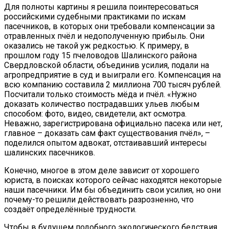
Для полноты картины я решила поинтересоваться
российскими судебными практиками по искам
пасечников, в которых они требовали компенсации за
отравленных пчёл и недополученную прибыль. Они
оказались не такой уж редкостью. К примеру, в
прошлом году 15 пчеловодов Шалинского района
Свердловской области, объединив усилия, подали на
агропредприятие в суд и выиграли его. Компенсация на
всю компанию составила 2 миллиона 700 тысяч рублей.
Посчитали только стоимость мёда и пчёл. «Нужно
доказать количество пострадавших ульев любым
способом: фото, видео, свидетели, акт осмотра.
Неважно, зарегистрирована официально пасека или нет,
главное – доказать сам факт существования пчёл», –
поделился опытом адвокат, отстаивавший интересы
шалинских пасечников.
Конечно, многое в этом деле зависит от хорошего
юриста, в поисках которого сейчас находятся некоторые
наши пасечники. Им бы объединить свои усилия, но они
почему-то решили действовать разрозненно, что
создаёт определённые трудности.
Чтобы в будущем подобного экологического бедствия