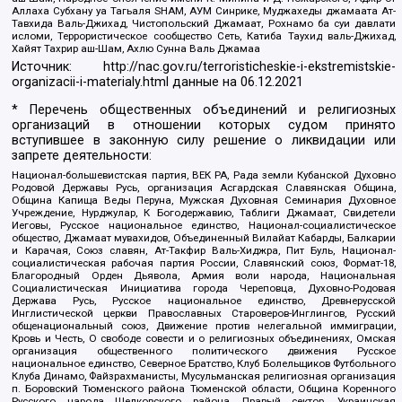
Аллаха Субхану уа Тагьаля SHAM, АУМ Синрике, Муджахеды джамаата Ат-
Тавхида Валь-Джихад, Чистопольский Джамаат, Рохнамо ба суи давлати
исломи, Террористическое сообщество Сеть, Катиба Таухид валь-Джихад,
Хайят Тахрир аш-Шам, Ахлю Сунна Валь Джамаа
Источник:
http://nac.gov.ru/terroristicheskie-i-ekstremistskie-
organizacii-i-materialy.html
данные на
06.12.2021
* Перечень общественных объединений и религиозных
организаций в отношении которых судом принято
вступившее в законную силу решение о ликвидации или
запрете деятельности:
Национал-большевистская партия, ВЕК РА, Рада земли Кубанской Духовно
Родовой Державы Русь, организация Асгардская Славянская Община,
Община Капища Веды Перуна, Мужская Духовная Семинария Духовное
Учреждение, Нурджулар, К Богодержавию, Таблиги Джамаат, Свидетели
Иеговы, Русское национальное единство, Национал-социалистическое
общество, Джамаат мувахидов, Объединенный Вилайат Кабарды, Балкарии
и Карачая, Союз славян, Ат-Такфир Валь-Хиджра, Пит Буль, Национал-
социалистическая рабочая партия России, Славянский союз, Формат-18,
Благородный Орден Дьявола, Армия воли народа, Национальная
Социалистическая Инициатива города Череповца, Духовно-Родовая
Держава Русь, Русское национальное единство, Древнерусской
Инглистической церкви Православных Староверов-Инглингов, Русский
общенациональный союз, Движение против нелегальной иммиграции,
Кровь и Честь, О свободе совести и о религиозных объединениях, Омская
организация общественного политического движения Русское
национальное единство, Северное Братство, Клуб Болельщиков Футбольного
Клуба Динамо, Файзрахманисты, Мусульманская религиозная организация
п. Боровский Тюменского района Тюменской области, Община Коренного
Русского народа Щелковского района, Правый сектор, Украинская