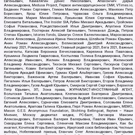
Евгеньевич, Камалягин Денис Николаевич, Апахончич Дарья
Александровна, Medusa Project, Первое антикоррупционное СМИ, VTimes.io,
Баданин Роман Сергеевич, Гликин Максим Александрович, Маняхин Петр
Борисович, Ярош Юлия Петровна, Чуракова Ольга Владимировна,
Железнова Мария Михайловна, Лукьянова Юлия Сергеевна, Маетная
Елизавета Витальевна, The Insider SIA, Рубин Михаил Аркадьевич, Гройсман
Софья Романовна, Рождественский Илья Дмитриевич, Апухтина Юлия
Владимировна, Постернак Алексей Евгеньевич, Телеканал Дождь, Петров
Степан Юрьевич, Istories fonds, Шмагун Олеся Валентиновна, Мароховская
Алеся Алексеевна, Долинина Ирина Николаевна, Шлейнов Роман Юрьевич,
Анин Роман Александрович, Великовский Дмитрий Александрович,
Альтаир 2021, Ромашки монолит, Главный редактор 2021, Вега 2021, Важные
иноагенты, Каткова Вероника Вячеславовна, Карезина Инна Павловна,
Кузьмина Людмила Гавриловна, Костылева Полина Владимировна, Лютов
Александр Иванович, Жилкин Владимир Владимирович, Жилинский
Владимир Александрович, Тихонов Михаил Сергеевич, Пискунов Сергей
Евгеньевич, Ковин Виталий Сергеевич, Кильтау Екатерина Викторовна,
Любарев Аркадий Ефимович, Гурман Юрий Альбертович, Грезев Александр
Викторович, Важенков Артем Валерьевич, Иванова София Юрьевна,
Пигалкин Илья Валерьевич, Петров Алексей Викторович, Егоров Владимир
Владимирович, Гусев Андрей Юрьевич, Смирнов Сергей Сергеевич, Верзилов
Петр Юрьевич, ЗП, Зона права, ЖУРНАЛИСТ-ИНОСТРАННЫЙ АГЕНТ,
Вольтская Татьяна Анатольевна, Клепиковская Екатерина Дмитриевна,
Сотников Даниил Владимирович, Захаров Андрей Вячеславович, Симонов
Евгений Алексеевич, Сурначева Елизавета Дмитриевна, Соловьева Елена
Анатольевна, Арапова Галина Юрьевна, Перл Роман Александрович, МЕМО,
Mason G.E.S. Anonymous Foundation, Stichting Bellingcat, Якутия – Наше
Мнение, Москоу диджитал медиа, РС-Балт, Заговора Максим
Александрович, Ветошкина Валерия Валерьевна, Павлов Иван Юрьевич,
Скворцова Елена Сергеевна, Оленичев Максим Владимирович, Как бы
инагент, Кочетков Игорь Викторович, Иркутский союз библиофилов, Честные
выборы, Нобелевский призыв, Еланчик Олег Александрович, Григорьева