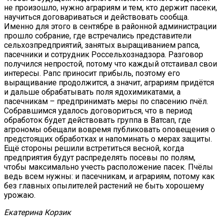
не произошло, нужно аграриям и тем, кто держит пасеки,
научиться договариваться и действовать сообща.
Именно для этого в сентябре в районной администрации
прошло собрание, где встречались представители
сельхозпредприятий, занятых выращиванием рапса,
пасечники и сотрудник Россельхознадзора. Разговор
получился непростой, потому что каждый отстаивал свои
интересы. Рапс приносит прибыль, поэтому его
выращивание продолжится, а значит, аграриям придётся
и дальше обрабатывать поля ядохимикатами, а
пасечникам – предпринимать меры по спасению пчёл.
Собравшимся удалось договориться, что в период
обработок будет действовать группа в Ватсап, где
агрономы обещали вовремя публиковать оповещения о
предстоящих обработках и напоминать о мерах защиты.
Ещё стороны решили встретиться весной, когда
предприятия будут распределять посевы по полям,
чтобы максимально учесть расположение пасек. Пчёлы
ведь всем нужны: и пасечникам, и аграриям, потому как
без главных опылителей растений не быть хорошему
урожаю.
Екатерина Корзик