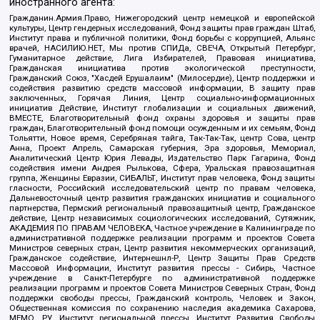
иностранного агента:
Гражданин.Армия.Право, Нижегородский центр немецкой и европейской
культуры, Центр гендерных исследований, Фонд защиты прав граждан Штаб,
Институт права и публичной политики, Фонд борьбы с коррупцией, Альянс
врачей, НАСИЛИЮ.НЕТ, Мы против СПИДа, СВЕЧА, Открытый Петербург,
Гуманитарное действие, Лига Избирателей, Правовая инициатива,
Гражданская инициатива против экологической преступности,
Гражданский Союз, "Хасдей Ерушалаим" (Милосердие), Центр поддержки и
содействия развитию средств массовой информации, В защиту прав
заключенных, Горячая Линия, Центр социально-информационных
инициатив Действие, Институт глобализации и социальных движений,
ВМЕСТЕ, Благотворительный фонд охраны здоровья и защиты прав
граждан, Благотворительный фонд помощи осужденным и их семьям, Фонд
Тольятти, Новое время, Серебряная тайга, Так-Так-Так, центр Сова, центр
Анна, Проект Апрель, Самарская губерния, Эра здоровья, Мемориал,
Аналитический Центр Юрия Левады, Издательство Парк Гагарина, Фонд
содействия имени Андрея Рылькова, Сфера, Уральская правозащитная
группа, Женщины Евразии, СИБАЛЬТ, Институт прав человека, Фонд защиты
гласности, Российский исследовательский центр по правам человека,
Дальневосточный центр развития гражданских инициатив и социального
партнерства, Пермский региональный правозащитный центр, Гражданское
действие, Центр независимых социологических исследований, Сутяжник,
АКАДЕМИЯ ПО ПРАВАМ ЧЕЛОВЕКА, Частное учреждение в Калининграде по
административной поддержке реализации программ и проектов Совета
Министров северных стран, Центр развития некоммерческих организаций,
Гражданское содействие, Интернешнл-Р, Центр Защиты Прав Средств
Массовой Информации, Институт развития прессы - Сибирь, Частное
учреждение в Санкт-Петербурге по административной поддержке
реализации программ и проектов Совета Министров Северных Стран, Фонд
поддержки свободы прессы, Гражданский контроль, Человек и Закон,
Общественная комиссия по сохранению наследия академика Сахарова,
МЕМО. РУ, Институт региональной прессы, Институт Развития Свободы