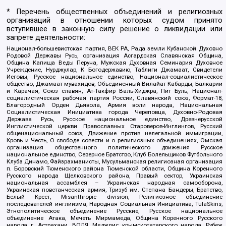
* Перечень общественных объединений и религиозных
организаций в отношении которых судом принято
вступившее в законную силу решение о ликвидации или
запрете деятельности:
Национал-большевистская партия, ВЕК РА, Рада земли Кубанской Духовно
Родовой Державы Русь, организация Асгардская Славянская Община,
Община Капища Веды Перуна, Мужская Духовная Семинария Духовное
Учреждение, Нурджулар, К Богодержавию, Таблиги Джамаат, Свидетели
Иеговы, Русское национальное единство, Национал-социалистическое
общество, Джамаат мувахидов, Объединенный Вилайат Кабарды, Балкарии
и Карачая, Союз славян, Ат-Такфир Валь-Хиджра, Пит Буль, Национал-
социалистическая рабочая партия России, Славянский союз, Формат-18,
Благородный Орден Дьявола, Армия воли народа, Национальная
Социалистическая Инициатива города Череповца, Духовно-Родовая
Держава Русь, Русское национальное единство, Древнерусской
Инглистической церкви Православных Староверов-Инглингов, Русский
общенациональный союз, Движение против нелегальной иммиграции,
Кровь и Честь, О свободе совести и о религиозных объединениях, Омская
организация общественного политического движения Русское
национальное единство, Северное Братство, Клуб Болельщиков Футбольного
Клуба Динамо, Файзрахманисты, Мусульманская религиозная организация
п. Боровский Тюменского района Тюменской области, Община Коренного
Русского народа Щелковского района, Правый сектор, Украинская
национальная ассамблея – Украинская народная самооборона,
Украинская повстанческая армия, Тризуб им. Степана Бандеры, Братство,
Белый Крест, Misanthropic division, Религиозное объединение
последователей инглиизма, Народная Социальная Инициатива, TulaSkins,
Этнополитическое объединение Русские, Русское национальное
объединение Атака, Мечеть Мирмамеда, Община Коренного Русского
народа г. Астрахани, ВОЛЯ, Меджлис крымскотатарского народа, Рубеж