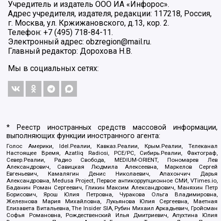
Учредитель и издатель ООО ИА «Инфорос».
Адрес учредителя, издателя, редакции: 117218, Россия,
г. Москва, ул. Кржижановского, д.13, кор. 2.
Телефон: +7 (495) 718-84-11.
Электронный адрес: obzregion@mail.ru.
Главный редактор: Дорохова Н.В.
Мы в социальных сетях:
* Реестр иностранных средств массовой информации,
выполняющих функции иностранного агента:
Голос Америки, Idel.Реалии, Кавказ.Реалии, Крым.Реалии, Телеканал
Настоящее Время, Azatliq Radiosi, PCE/PC, Сибирь.Реалии, Фактограф,
Север.Реалии, Радио Свобода, MEDIUM-ORIENT, Пономарев Лев
Александрович, Савицкая Людмила Алексеевна, Маркелов Сергей
Евгеньевич, Камалягин Денис Николаевич, Апахончич Дарья
Александровна, Medusa Project, Первое антикоррупционное СМИ, VTimes.io,
Баданин Роман Сергеевич, Гликин Максим Александрович, Маняхин Петр
Борисович, Ярош Юлия Петровна, Чуракова Ольга Владимировна,
Железнова Мария Михайловна, Лукьянова Юлия Сергеевна, Маетная
Елизавета Витальевна, The Insider SIA, Рубин Михаил Аркадьевич, Гройсман
Софья Романовна, Рождественский Илья Дмитриевич, Апухтина Юлия