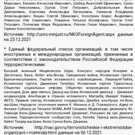
Маркович, Бахмин Вячеслав Иванович, Шабад Анатолий Ефимович, Сухих
Дарья Николаевна, Орлов Олег Петрович, Добровольская Анна
Дмитриевна, Королева Александра Евгеньевна, Смирнов Владимир
Александрович, Вицин Сергей Ефимович, Золотухин Борис Андреевич,
Левинсон Лев Семенович, Локшина Татьяна Иосифовна, Орлов Олег
Петрович, Полякова Мара Федоровна, Резник Генри Маркович, Захаров
Герман Константинович
Источник:
http://unro.minjust.ru/NKOForeignAgent.aspx
данные
на
23.12.2021
* Единый федеральный список организаций, в том числе
иностранных и международных организаций, признанных в
соответствии с законодательством Российской Федерации
террористическими:
Высший военный Маджлисуль Шура, Конгресс народов Ичкерии и
Дагестана, База, Асбат аль-Ансар, Священная война, Исламская группа,
Братья-мусульмане, Партия исламского освобождения, Лашкар-И-Тайба,
Исламская группа, Движение Талибан, Исламская партия Туркестана,
Общество социальных реформ, Общество возрождения исламского
наследия, Дом двух святых, Джунд аш-Шам, Исламский джихад – Джамаат
моджахедов, Аль-Каида в странах исламского Магриба, Имарат Кавказ,
АБТО, Правый сектор, Исламское государство, Джабха аль-Нусра ли-Ахль
аш-Шам, Народное ополчение имени К. Минина и Д. Пожарского, Аджр от
Аллаха Субхану уа Тагьаля SHAM, АУМ Синрике, Муджахеды джамаата Ат-
Тавхида Валь-Джихад, Чистопольский Джамаат, Рохнамо ба суи давлати
исломи, Террористическое сообщество Сеть, Катиба Таухид валь-Джихад,
Хайят Тахрир аш-Шам, Ахлю Сунна Валь Джамаа
Источник:
http://nac.gov.ru/terroristicheskie-i-ekstremistskie-
organizacii-i-materialy.html
данные на
06.12.2021