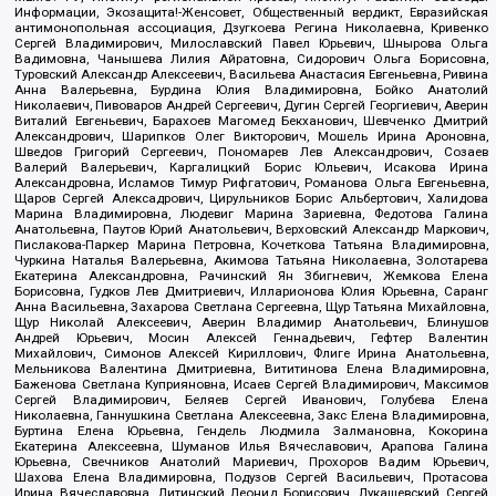
Информации, Экозащита!-Женсовет, Общественный вердикт, Евразийская
антимонопольная ассоциация, Дзугкоева Регина Николаевна, Кривенко
Сергей Владимирович, Милославский Павел Юрьевич, Шнырова Ольга
Вадимовна, Чанышева Лилия Айратовна, Сидорович Ольга Борисовна,
Туровский Александр Алексеевич, Васильева Анастасия Евгеньевна, Ривина
Анна Валерьевна, Бурдина Юлия Владимировна, Бойко Анатолий
Николаевич, Пивоваров Андрей Сергеевич, Дугин Сергей Георгиевич, Аверин
Виталий Евгеньевич, Барахоев Магомед Бекханович, Шевченко Дмитрий
Александрович, Шарипков Олег Викторович, Мошель Ирина Ароновна,
Шведов Григорий Сергеевич, Пономарев Лев Александрович, Созаев
Валерий Валерьевич, Каргалицкий Борис Юльевич, Исакова Ирина
Александровна, Исламов Тимур Рифгатович, Романова Ольга Евгеньевна,
Щаров Сергей Алексадрович, Цирульников Борис Альбертович, Халидова
Марина Владимировна, Людевиг Марина Зариевна, Федотова Галина
Анатольевна, Паутов Юрий Анатольевич, Верховский Александр Маркович,
Пислакова-Паркер Марина Петровна, Кочеткова Татьяна Владимировна,
Чуркина Наталья Валерьевна, Акимова Татьяна Николаевна, Золотарева
Екатерина Александровна, Рачинский Ян Збигневич, Жемкова Елена
Борисовна, Гудков Лев Дмитриевич, Илларионова Юлия Юрьевна, Саранг
Анна Васильевна, Захарова Светлана Сергеевна, Щур Татьяна Михайловна,
Щур Николай Алексеевич, Аверин Владимир Анатольевич, Блинушов
Андрей Юрьевич, Мосин Алексей Геннадьевич, Гефтер Валентин
Михайлович, Симонов Алексей Кириллович, Флиге Ирина Анатольевна,
Мельникова Валентина Дмитриевна, Вититинова Елена Владимировна,
Баженова Светлана Куприяновна, Исаев Сергей Владимирович, Максимов
Сергей Владимирович, Беляев Сергей Иванович, Голубева Елена
Николаевна, Ганнушкина Светлана Алексеевна, Закс Елена Владимировна,
Буртина Елена Юрьевна, Гендель Людмила Залмановна, Кокорина
Екатерина Алексеевна, Шуманов Илья Вячеславович, Арапова Галина
Юрьевна, Свечников Анатолий Мариевич, Прохоров Вадим Юрьевич,
Шахова Елена Владимировна, Подузов Сергей Васильевич, Протасова
Ирина Вячеславовна, Литинский Леонид Борисович, Лукашевский Сергей