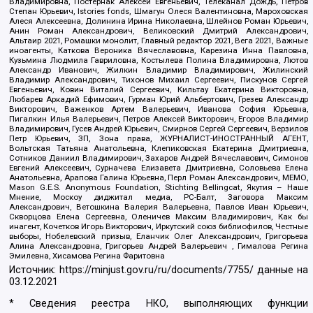
Владимировна, Постернак Алексей Евгеньевич, Телеканал Дождь, Петров
Степан Юрьевич, Istories fonds, Шмагун Олеся Валентиновна, Мароховская
Алеся Алексеевна, Долинина Ирина Николаевна, Шлейнов Роман Юрьевич,
Анин Роман Александрович, Великовский Дмитрий Александрович,
Альтаир 2021, Ромашки монолит, Главный редактор 2021, Вега 2021, Важные
иноагенты, Каткова Вероника Вячеславовна, Карезина Инна Павловна,
Кузьмина Людмила Гавриловна, Костылева Полина Владимировна, Лютов
Александр Иванович, Жилкин Владимир Владимирович, Жилинский
Владимир Александрович, Тихонов Михаил Сергеевич, Пискунов Сергей
Евгеньевич, Ковин Виталий Сергеевич, Кильтау Екатерина Викторовна,
Любарев Аркадий Ефимович, Гурман Юрий Альбертович, Грезев Александр
Викторович, Важенков Артем Валерьевич, Иванова София Юрьевна,
Пигалкин Илья Валерьевич, Петров Алексей Викторович, Егоров Владимир
Владимирович, Гусев Андрей Юрьевич, Смирнов Сергей Сергеевич, Верзилов
Петр Юрьевич, ЗП, Зона права, ЖУРНАЛИСТ-ИНОСТРАННЫЙ АГЕНТ,
Вольтская Татьяна Анатольевна, Клепиковская Екатерина Дмитриевна,
Сотников Даниил Владимирович, Захаров Андрей Вячеславович, Симонов
Евгений Алексеевич, Сурначева Елизавета Дмитриевна, Соловьева Елена
Анатольевна, Арапова Галина Юрьевна, Перл Роман Александрович, МЕМО,
Mason G.E.S. Anonymous Foundation, Stichting Bellingcat, Якутия – Наше
Мнение, Москоу диджитал медиа, РС-Балт, Заговора Максим
Александрович, Ветошкина Валерия Валерьевна, Павлов Иван Юрьевич,
Скворцова Елена Сергеевна, Оленичев Максим Владимирович, Как бы
инагент, Кочетков Игорь Викторович, Иркутский союз библиофилов, Честные
выборы, Нобелевский призыв, Еланчик Олег Александрович, Григорьева
Алина Александровна, Григорьев Андрей Валерьевич , Гималова Регина
Эмилевна, Хисамова Регина Фаритовна
Источник:
https://minjust.gov.ru/ru/documents/7755/
данные на
03.12.2021
* Сведения реестра НКО, выполняющих функции