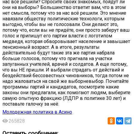
нас всё решили? Спросите своих знакомых, пойдут ли
они на выборы? Большинство ответит вам, что в этом
нет смысла, потому что за нас всё решили. Это мнение
навязали обществу политические технологи, которым
выгодно, чтобы вы не голосовали. Они делают это,
потому что, если вы не придёте, они просто заберут ваш
голос и припишут его партии власти с логотипом
медведя, которая обворовывает население и завышает
пенсионный возраст. А в итоге, результаты
действительно будут такие эта же партия набрала
больше голосов, потому что пригнала на участки
запуганных учителей, врачей и солдатов. А еще потому,
что вы НЕ пришли. И выбрали страдать от действий и
бездействий бессовестных чиновников, тогда потом не
надо жаловаться на свой же выборневыбор. Почитайте
программы партий и кандидатов, посмотрите какие
законы они предлагали, как помогают людям, выберите
самую опытную фракцию (ЛДПР в политике 30 лет) и
поставьте галочку за неё.
Молодежная политика в Асино
265828
Оставить сообщение: