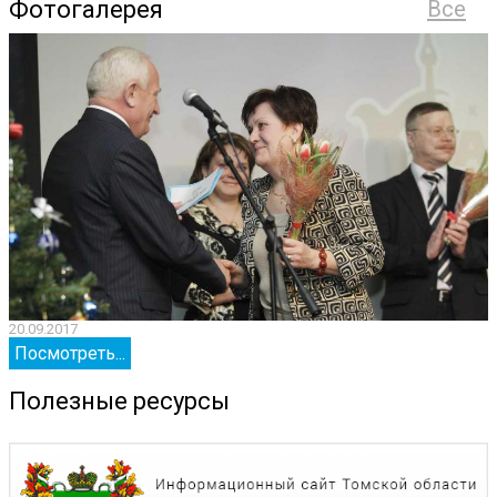
Фотогалерея
Все
20.09.2017
2
Посмотреть...
Полезные ресурсы