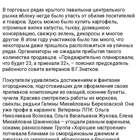
В торговых рядах крытого павильона центрального
рынка яблоку негде было упасть от обилия посетителей
и товаров. Здесь можно было купить картофель,
огромные вилки капусты, тыкву, домашнюю
консервацию, свежую зелень, дикоросы и многое
другое. В этом году участников было так много, что
некоторым даже пришлось расположиться на уличных
рядах. Организаторы не ожидали прибытия такого
количества продавцов. «Предварительно планировали,
что будет 23, а приехали 32», – пояснил председатель
районного совета ветеранов В.Г.Знатков.
Покупатели удивлялись достижениям и фантазии
огородников, подготовивших для оформления своих
прилавков композиции из овощей, осенние букеты,
чучела. Красиво смотрелись работы из моркови,
свёклы, редьки Галины Михайловны Березовской. Она
уже профи в карвинге. Ветераны ЛПК: Ольга
Николаевна Волкова, Ольга Васильевна Жукова, Елена
Михайловна Шаненкова – угощали разным вареньем,
соками, разносолами. Группа «Хорошее настроение»
потчевала блинами со смородиновым джемом и
пирогом со смородиной, абрикосами и брусникой.