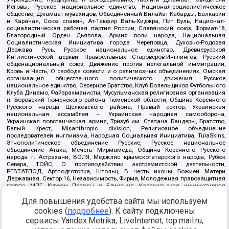
Иеговы, Русское национальное единство, Национал-социалистическое
общество, Джамаат мувахидов, Объединенный Вилайат Кабарды, Балкарии
и Карачая, Союз славян, Ат-Такфир Валь-Хиджра, Пит Буль, Национал-
социалистическая рабочая партия России, Славянский союз, Формат-18,
Благородный Орден Дьявола, Армия воли народа, Национальная
Социалистическая Инициатива города Череповца, Духовно-Родовая
Держава Русь, Русское национальное единство, Древнерусской
Инглистической церкви Православных Староверов-Инглингов, Русский
общенациональный союз, Движение против нелегальной иммиграции,
Кровь и Честь, О свободе совести и о религиозных объединениях, Омская
организация общественного политического движения Русское
национальное единство, Северное Братство, Клуб Болельщиков Футбольного
Клуба Динамо, Файзрахманисты, Мусульманская религиозная организация
п. Боровский Тюменского района Тюменской области, Община Коренного
Русского народа Щелковского района, Правый сектор, Украинская
национальная ассамблея – Украинская народная самооборона,
Украинская повстанческая армия, Тризуб им. Степана Бандеры, Братство,
Белый Крест, Misanthropic division, Религиозное объединение
последователей инглиизма, Народная Социальная Инициатива, TulaSkins,
Этнополитическое объединение Русские, Русское национальное
объединение Атака, Мечеть Мирмамеда, Община Коренного Русского
народа г. Астрахани, ВОЛЯ, Меджлис крымскотатарского народа, Рубеж
Севера, ТОЙС, О противодействии экстремистской деятельности,
РЕВТАТПОД, Артподготовка, Штольц, В честь иконы Божией Матери
Державная, Сектор 16, Независимость, Фирма, Молодежная правозащитная
группа МПГ, Курсом Правды и Единения, Каракольская инициативная
группа, Автоград Крю, Союз Славянских Сил Руси, Алля-Аят,
Для повышения удобства сайта мы используем
Благотворительный пансионат Ак Умут, Русская республика Русь,
Арестантское уголовное единство, Башкорт, Нация и свобода, W.H.С., Фалунь
cookies (
подробнее
). К сайту подключены
Дафа, Иртыш Ultras, Русский Патриотический клуб-Новокузнецк/РПК,
сервисы Yandex.Metrika, LiveInternet, top.mail.ru,
Сибирский державный союз, Фонд борьбы с коррупцией, Фонд защиты прав
граждан, Штабы Навального, Совет граждан СССР Прикубанского округа г.