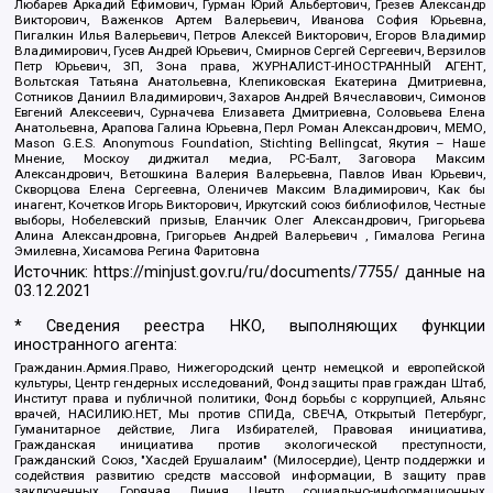
Любарев Аркадий Ефимович, Гурман Юрий Альбертович, Грезев Александр
Викторович, Важенков Артем Валерьевич, Иванова София Юрьевна,
Пигалкин Илья Валерьевич, Петров Алексей Викторович, Егоров Владимир
Владимирович, Гусев Андрей Юрьевич, Смирнов Сергей Сергеевич, Верзилов
Петр Юрьевич, ЗП, Зона права, ЖУРНАЛИСТ-ИНОСТРАННЫЙ АГЕНТ,
Вольтская Татьяна Анатольевна, Клепиковская Екатерина Дмитриевна,
Сотников Даниил Владимирович, Захаров Андрей Вячеславович, Симонов
Евгений Алексеевич, Сурначева Елизавета Дмитриевна, Соловьева Елена
Анатольевна, Арапова Галина Юрьевна, Перл Роман Александрович, МЕМО,
Mason G.E.S. Anonymous Foundation, Stichting Bellingcat, Якутия – Наше
Мнение, Москоу диджитал медиа, РС-Балт, Заговора Максим
Александрович, Ветошкина Валерия Валерьевна, Павлов Иван Юрьевич,
Скворцова Елена Сергеевна, Оленичев Максим Владимирович, Как бы
инагент, Кочетков Игорь Викторович, Иркутский союз библиофилов, Честные
выборы, Нобелевский призыв, Еланчик Олег Александрович, Григорьева
Алина Александровна, Григорьев Андрей Валерьевич , Гималова Регина
Эмилевна, Хисамова Регина Фаритовна
Источник:
https://minjust.gov.ru/ru/documents/7755/
данные на
03.12.2021
* Сведения реестра НКО, выполняющих функции
иностранного агента:
Гражданин.Армия.Право, Нижегородский центр немецкой и европейской
культуры, Центр гендерных исследований, Фонд защиты прав граждан Штаб,
Институт права и публичной политики, Фонд борьбы с коррупцией, Альянс
врачей, НАСИЛИЮ.НЕТ, Мы против СПИДа, СВЕЧА, Открытый Петербург,
Гуманитарное действие, Лига Избирателей, Правовая инициатива,
Гражданская инициатива против экологической преступности,
Гражданский Союз, "Хасдей Ерушалаим" (Милосердие), Центр поддержки и
содействия развитию средств массовой информации, В защиту прав
заключенных, Горячая Линия, Центр социально-информационных