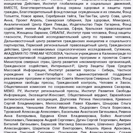
инициатив Действие, Институт глобализации и социальных движений,
ВМЕСТЕ, Благотворительный фонд охраны здоровья и защиты прав
граждан, Благотворительный фонд помощи осужденным и их семьям, Фонд
Тольятти, Новое время, Серебряная тайга, Так-Так-Так, центр Сова, центр
Анна, Проект Апрель, Самарская губерния, Эра здоровья, Мемориал,
Аналитический Центр Юрия Левады, Издательство Парк Гагарина, Фонд
содействия имени Андрея Рылькова, Сфера, Уральская правозащитная
группа, Женщины Евразии, СИБАЛЬТ, Институт прав человека, Фонд защиты
гласности, Российский исследовательский центр по правам человека,
Дальневосточный центр развития гражданских инициатив и социального
партнерства, Пермский региональный правозащитный центр, Гражданское
действие, Центр независимых социологических исследований, Сутяжник,
АКАДЕМИЯ ПО ПРАВАМ ЧЕЛОВЕКА, Частное учреждение в Калининграде по
административной поддержке реализации программ и проектов Совета
Министров северных стран, Центр развития некоммерческих организаций,
Гражданское содействие, Интернешнл-Р, Центр Защиты Прав Средств
Массовой Информации, Институт развития прессы - Сибирь, Частное
учреждение в Санкт-Петербурге по административной поддержке
реализации программ и проектов Совета Министров Северных Стран, Фонд
поддержки свободы прессы, Гражданский контроль, Человек и Закон,
Общественная комиссия по сохранению наследия академика Сахарова,
МЕМО. РУ, Институт региональной прессы, Институт Развития Свободы
Информации, Экозащита!-Женсовет, Общественный вердикт, Евразийская
антимонопольная ассоциация, Дзугкоева Регина Николаевна, Кривенко
Сергей Владимирович, Милославский Павел Юрьевич, Шнырова Ольга
Вадимовна, Чанышева Лилия Айратовна, Сидорович Ольга Борисовна,
Туровский Александр Алексеевич, Васильева Анастасия Евгеньевна, Ривина
Анна Валерьевна, Бурдина Юлия Владимировна, Бойко Анатолий
Николаевич, Пивоваров Андрей Сергеевич, Дугин Сергей Георгиевич, Аверин
Виталий Евгеньевич, Барахоев Магомед Бекханович, Шевченко Дмитрий
Александрович, Шарипков Олег Викторович, Мошель Ирина Ароновна,
Шведов Григорий Сергеевич, Пономарев Лев Александрович, Созаев