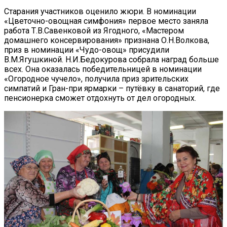
Старания участников оценило жюри. В номинации
«Цветочно-овощная симфония» первое место заняла
работа Т.В.Савенковой из Ягодного, «Мастером
домашнего консервирования» признана О.Н.Волкова,
приз в номинации «Чудо-овощ» присудили
В.М.Ягушкиной. Н.И.Бедокурова собрала наград больше
всех. Она оказалась победительницей в номинации
«Огородное чучело», получила приз зрительских
симпатий и Гран-при ярмарки – путёвку в санаторий, где
пенсионерка сможет отдохнуть от дел огородных.