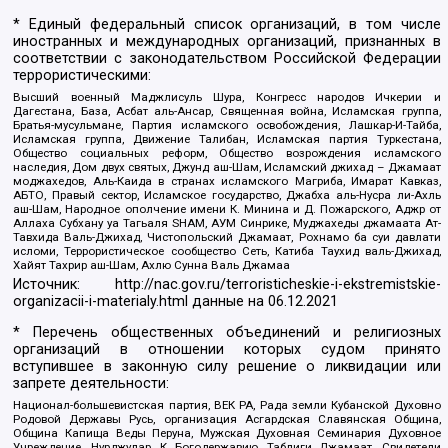
* Единый федеральный список организаций, в том числе
иностранных и международных организаций, признанных в
соответствии с законодательством Российской Федерации
террористическими:
Высший военный Маджлисуль Шура, Конгресс народов Ичкерии и
Дагестана, База, Асбат аль-Ансар, Священная война, Исламская группа,
Братья-мусульмане, Партия исламского освобождения, Лашкар-И-Тайба,
Исламская группа, Движение Талибан, Исламская партия Туркестана,
Общество социальных реформ, Общество возрождения исламского
наследия, Дом двух святых, Джунд аш-Шам, Исламский джихад – Джамаат
моджахедов, Аль-Каида в странах исламского Магриба, Имарат Кавказ,
АБТО, Правый сектор, Исламское государство, Джабха аль-Нусра ли-Ахль
аш-Шам, Народное ополчение имени К. Минина и Д. Пожарского, Аджр от
Аллаха Субхану уа Тагьаля SHAM, АУМ Синрике, Муджахеды джамаата Ат-
Тавхида Валь-Джихад, Чистопольский Джамаат, Рохнамо ба суи давлати
исломи, Террористическое сообщество Сеть, Катиба Таухид валь-Джихад,
Хайят Тахрир аш-Шам, Ахлю Сунна Валь Джамаа
Источник:
http://nac.gov.ru/terroristicheskie-i-ekstremistskie-
organizacii-i-materialy.html
данные на
06.12.2021
* Перечень общественных объединений и религиозных
организаций в отношении которых судом принято
вступившее в законную силу решение о ликвидации или
запрете деятельности:
Национал-большевистская партия, ВЕК РА, Рада земли Кубанской Духовно
Родовой Державы Русь, организация Асгардская Славянская Община,
Община Капища Веды Перуна, Мужская Духовная Семинария Духовное
Учреждение, Нурджулар, К Богодержавию, Таблиги Джамаат, Свидетели