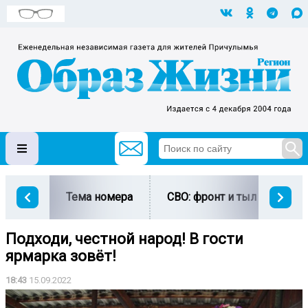
Тема номера
СВО: фронт и тыл
Ми
Подходи, честной народ! В гости
ярмарка зовёт!
18:43
15.09.2022