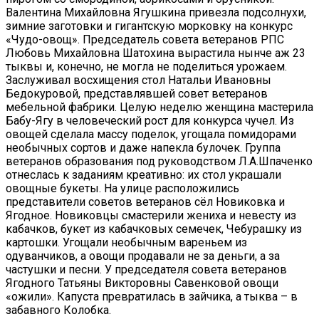
Валентина Михайловна Ягушкина привезла подсолнухи,
зимние заготовки и гигантскую морковку на конкурс
«Чудо-овощ». Председатель совета ветеранов РПС
Любовь Михайловна Шатохина вырастила нынче аж 23
тыквы и, конечно, не могла не поделиться урожаем.
Заслуживал восхищения стол Натальи Ивановны
Бедокуровой, представлявшей совет ветеранов
мебельной фабрики. Целую неделю женщина мастерила
Бабу-Ягу в человеческий рост для конкурса чучел. Из
овощей сделала массу поделок, угощала помидорами
необычных сортов и даже напекла булочек. Группа
ветеранов образования под руководством Л.А.Шпаченко
отнеслась к заданиям креативно: их стол украшали
овощные букеты. На улице расположились
представители советов ветеранов сёл Новиковка и
Ягодное. Новиковцы смастерили жениха и невесту из
кабачков, букет из кабачковых семечек, Чебурашку из
картошки. Угощали необычным вареньем из
одуванчиков, а овощи продавали не за деньги, а за
частушки и песни. У председателя совета ветеранов
Ягодного Татьяны Викторовны Савенковой овощи
«ожили». Капуста превратилась в зайчика, а тыква – в
забавного Колобка.