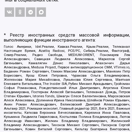
* Реестр иностранных средств массовой информации,
выполняющих функции иностранного агента:
Голос Америки, Idel.Реалии, Кавказ.Реалии, Крым.Реалии, Телеканал
Настоящее Время, Azatliq Radiosi, PCE/PC, Сибирь.Реалии, Фактограф,
Север.Реалии, Радио Свобода, MEDIUM-ORIENT, Пономарев Лев
Александрович, Савицкая Людмила Алексеевна, Маркелов Сергей
Евгеньевич, Камалягин Денис Николаевич, Апахончич Дарья
Александровна, Medusa Project, Первое антикоррупционное СМИ, VTimes.io,
Баданин Роман Сергеевич, Гликин Максим Александрович, Маняхин Петр
Борисович, Ярош Юлия Петровна, Чуракова Ольга Владимировна,
Железнова Мария Михайловна, Лукьянова Юлия Сергеевна, Маетная
Елизавета Витальевна, The Insider SIA, Рубин Михаил Аркадьевич, Гройсман
Софья Романовна, Рождественский Илья Дмитриевич, Апухтина Юлия
Владимировна, Постернак Алексей Евгеньевич, Телеканал Дождь, Петров
Степан Юрьевич, Istories fonds, Шмагун Олеся Валентиновна, Мароховская
Алеся Алексеевна, Долинина Ирина Николаевна, Шлейнов Роман Юрьевич,
Анин Роман Александрович, Великовский Дмитрий Александрович,
Альтаир 2021, Ромашки монолит, Главный редактор 2021, Вега 2021, Важные
иноагенты, Каткова Вероника Вячеславовна, Карезина Инна Павловна,
Кузьмина Людмила Гавриловна, Костылева Полина Владимировна, Лютов
Александр Иванович, Жилкин Владимир Владимирович, Жилинский
Владимир Александрович, Тихонов Михаил Сергеевич, Пискунов Сергей
Евгеньевич, Ковин Виталий Сергеевич, Кильтау Екатерина Викторовна,