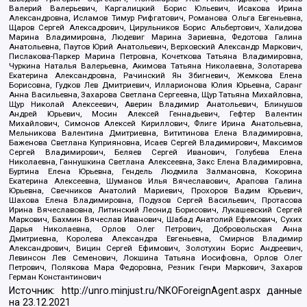
Валерий Валерьевич, Каргалицкий Борис Юльевич, Исакова Ирина
Александровна, Исламов Тимур Рифгатович, Романова Ольга Евгеньевна,
Щаров Сергей Алексадрович, Цирульников Борис Альбертович, Халидова
Марина Владимировна, Людевиг Марина Зариевна, Федотова Галина
Анатольевна, Паутов Юрий Анатольевич, Верховский Александр Маркович,
Пислакова-Паркер Марина Петровна, Кочеткова Татьяна Владимировна,
Чуркина Наталья Валерьевна, Акимова Татьяна Николаевна, Золотарева
Екатерина Александровна, Рачинский Ян Збигневич, Жемкова Елена
Борисовна, Гудков Лев Дмитриевич, Илларионова Юлия Юрьевна, Саранг
Анна Васильевна, Захарова Светлана Сергеевна, Щур Татьяна Михайловна,
Щур Николай Алексеевич, Аверин Владимир Анатольевич, Блинушов
Андрей Юрьевич, Мосин Алексей Геннадьевич, Гефтер Валентин
Михайлович, Симонов Алексей Кириллович, Флиге Ирина Анатольевна,
Мельникова Валентина Дмитриевна, Вититинова Елена Владимировна,
Баженова Светлана Куприяновна, Исаев Сергей Владимирович, Максимов
Сергей Владимирович, Беляев Сергей Иванович, Голубева Елена
Николаевна, Ганнушкина Светлана Алексеевна, Закс Елена Владимировна,
Буртина Елена Юрьевна, Гендель Людмила Залмановна, Кокорина
Екатерина Алексеевна, Шуманов Илья Вячеславович, Арапова Галина
Юрьевна, Свечников Анатолий Мариевич, Прохоров Вадим Юрьевич,
Шахова Елена Владимировна, Подузов Сергей Васильевич, Протасова
Ирина Вячеславовна, Литинский Леонид Борисович, Лукашевский Сергей
Маркович, Бахмин Вячеслав Иванович, Шабад Анатолий Ефимович, Сухих
Дарья Николаевна, Орлов Олег Петрович, Добровольская Анна
Дмитриевна, Королева Александра Евгеньевна, Смирнов Владимир
Александрович, Вицин Сергей Ефимович, Золотухин Борис Андреевич,
Левинсон Лев Семенович, Локшина Татьяна Иосифовна, Орлов Олег
Петрович, Полякова Мара Федоровна, Резник Генри Маркович, Захаров
Герман Константинович
Источник:
http://unro.minjust.ru/NKOForeignAgent.aspx
данные
на
23.12.2021