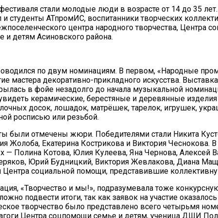
фестиваля стали молодые люди в возрасте от 14 до 35 лет
 и студенты АТпромИС, воспитанники творческих коллекти
жпоселенческого центра народного творчества, Центра с
 и детям Асиновского района.
оводился по двум номинациям. В первом, «Народные про
тие мастера декоративно-прикладного искусства. Выставка
рылась в фойе незадолго до начала музыкальной номинаци
видеть керамические, берестяные и деревянные изделия
елочных досок, лошадок, матрёшек, тарелок, игрушек, ук
ой росписью или резьбой.
ы были отмечены жюри. Победителями стали Никита Куст
ия Жолоба, Екатерина Кострикова и Виктория Чеснокова. В
 — Полина Котова, Юлия Кулеева, Яна Чернова, Алексей В
ряков, Юрий Будницкий, Виктория Жевлакова, Диана Мащ
 Центра социальной помощи, представившие коллективну
ация, «Творчество и мы!», подразумевала тоже конкурсную
ожно подвести итоги, так как заявок на участие оказалось
ское творчество было представлено всего четырьмя ном
агоги Центра соцпомощи семье и детям, ученица ДШИ По