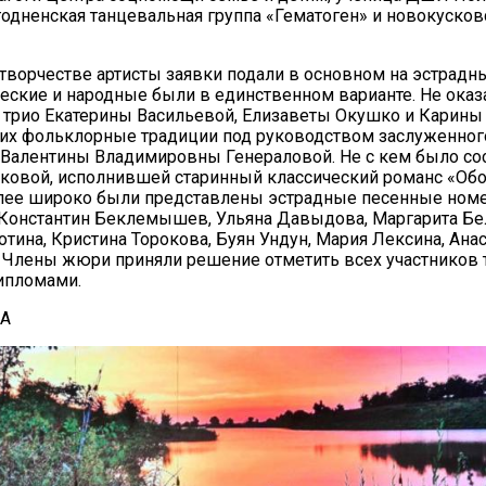
годненская танцевальная группа «Гематоген» и новокуско
творчестве артисты заявки подали в основном на эстрадны
еские и народные были в единственном варианте. Не оказ
 трио Екатерины Васильевой, Елизаветы Окушко и Карины
х фольклорные традиции под руководством заслуженног
Валентины Владимировны Генераловой. Не с кем было сос
ковой, исполнившей старинный классический романс «Об
лее широко были представлены эстрадные песенные номе
Константин Беклемышев, Ульяна Давыдова, Маргарита Бе
20.09.2017
отина, Кристина Торокова, Буян Ундун, Мария Лексина, Ана
Посмотреть...
 Члены жюри приняли решение отметить всех участников 
ипломами.
НА