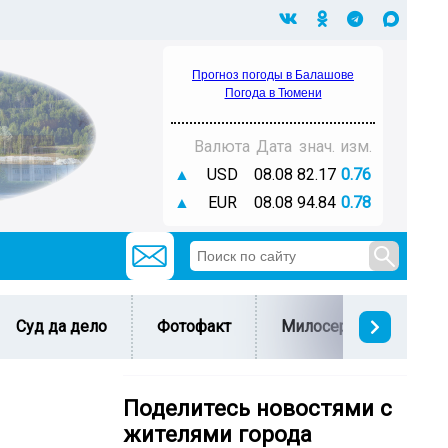
Прогноз погоды в Балашове
Погода в Тюмени
Валюта
Дата
знач.
изм.
▲
USD
08.08
82.17
0.76
▲
EUR
08.08
94.84
0.78
Суд да дело
Фотофакт
Милосердие
С 
Поделитесь новостями с
жителями города