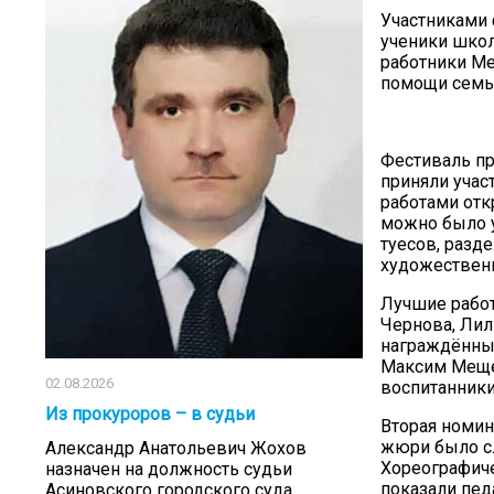
Участниками 
ученики школ
работники Ме
помощи семье
Фестиваль пр
приняли учас
работами отк
можно было у
туесов, разд
художественн
Лучшие работ
Чернова, Лил
награждённых
Максим Меще
02.08.2026
воспитанники
Из прокуроров – в судьи
Вторая номин
жюри было сл
Александр Анатольевич Жохов
Хореографиче
назначен на должность судьи
показали пед
Асиновского городского суда