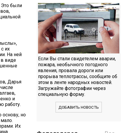
. Это были
вов,
оциальной
мыслы»,
 с их
и. На ней
Если Вы стали свидетелем аварии,
 в виде
пожара, необычного погодного
рашенные
явления, провала дороги или
прорыва теплотрассы, сообщите об
ов, Дарья
этом в ленте народных новостей.
 числе
Загружайте фотографии через
алгаев,
специальную форму.
енко и
ю работу.
ДОБАВИТЬ НОВОСТЬ
 основу, но
 мало.
ерами. Их
лина