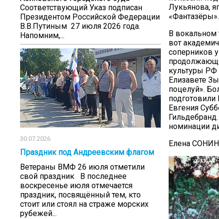
Лукьянова, я
Соответствующий Указ подписан
«Фантазёры».
Президентом Российской Федерации
В.В.Путиным 27 июля 2026 года.
В вокальном 
Напомним,...
вот академич
соперников у
продолжающи
культуры РФ 
Елизавете Зы
поцелуй». Бо
подготовили 
Евгения Субб
Гильдебранд.
номинации д
30.07.2026
Елена СОНИ
Праздник под Андреевским флагом
Ветераны ВМФ 26 июля отметили
свой праздник В последнее
воскресенье июля отмечается
праздник, посвящённый тем, кто
стоит или стоял на страже морских
рубежей...