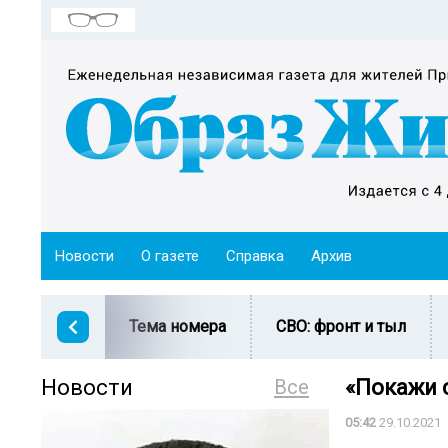
Новости
О газете
Справка
Архив
Тема номера
СВО: фронт и тыл
Новости
Все
«Покажи с
05:42
29.10.2021