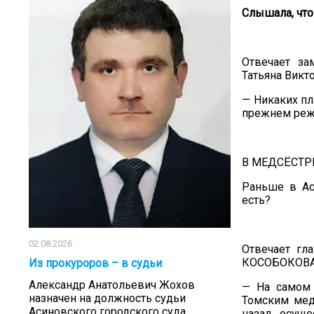
Слышала, что
Отвечает за
Татьяна Викт
— Никаких пл
прежнем реж
В МЕДСЁСТР
Раньше в Ас
есть?
02.08.2026
Отвечает гл
КОСОБОКОВА
Из прокуроров – в судьи
Александр Анатольевич Жохов
— На самом 
назначен на должность судьи
Томским мед
Асиновского городского суда
назад осуще