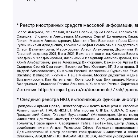
* Реестр иностранных средств массовой информации, 
Голос Америки, Idel.Реалии, Кавказ.Реалии, Крым.Реалии, Телеканал
Савицкая Людмила Алексеевна, Маркелов Сергей Евгеньевич, Камал
Гликин Максим Александрович, Маняхин Петр Борисович, Ярош Юлия П
Рубин Михаил Аркадьевич, Гройсман Софья Романовна, Рождественски
Олеся Валентиновна, Мароховская Алеся Алексеевна, Долинина И
Главный редактор 2021, Вега 2021, Важные иноагенты, Каткова Вер
Владимир Владимирович, Жилинский Владимир Александрович, Тихон
Юрий Альбертович, Грезев Александр Викторович, Важенков Артем В
Смирнов Сергей Сергеевич, Верзилов Петр Юрьевич, ЗП, Зона прав
Андрей Вячеславович, Симонов Евгений Алексеевич, Сурначева Елиз
Stichting Bellingcat, Якутия – Наше Мнение, Москоу диджитал мед
Владимирович, Как бы инагент, Кочетков Игорь Викторович, Иркут
Валерьевич , Гималова Регина Эмилевна, Хисамова Регина Фаритовн
Источник:
https://minjust.gov.ru/ru/documents/7755/
данны
* Сведения реестра НКО, выполняющих функции иностра
Гражданин.Армия.Право, Нижегородский центр немецкой и европейск
Альянс врачей, НАСИЛИЮ.НЕТ, Мы против СПИДа, СВЕЧА, Открытый
Гражданский Союз, "Хасдей Ерушалаим" (Милосердие), Центр под
инициатив Действие, Институт глобализации и социальных движен
Тольятти, Новое время, Серебряная тайга, Так-Так-Так, центр Сова
содействия имени Андрея Рылькова, Сфера, Уральская правозащитна
Дальневосточный центр развития гражданских инициатив и социа
Сутяжник, АКАДЕМИЯ ПО ПРАВАМ ЧЕЛОВЕКА, Частное учреждение в Ка