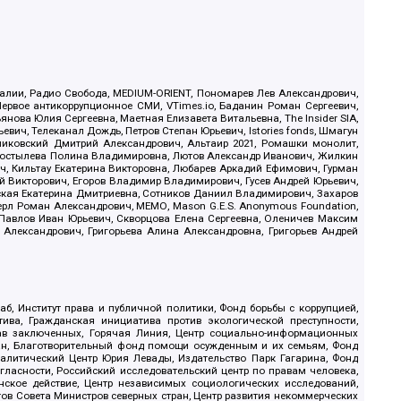
.Реалии, Радио Свобода, MEDIUM-ORIENT, Пономарев Лев Александрович,
ервое антикоррупционное СМИ, VTimes.io, Баданин Роман Сергеевич,
ова Юлия Сергеевна, Маетная Елизавета Витальевна, The Insider SIA,
ич, Телеканал Дождь, Петров Степан Юрьевич, Istories fonds, Шмагун
иковский Дмитрий Александрович, Альтаир 2021, Ромашки монолит,
, Костылева Полина Владимировна, Лютов Александр Иванович, Жилкин
, Кильтау Екатерина Викторовна, Любарев Аркадий Ефимович, Гурман
й Викторович, Егоров Владимир Владимирович, Гусев Андрей Юрьевич,
ская Екатерина Дмитриевна, Сотников Даниил Владимирович, Захаров
ерл Роман Александрович, МЕМО, Mason G.E.S. Anonymous Foundation,
, Павлов Иван Юрьевич, Скворцова Елена Сергеевна, Оленичев Максим
 Александрович, Григорьева Алина Александровна, Григорьев Андрей
б, Институт права и публичной политики, Фонд борьбы с коррупцией,
ива, Гражданская инициатива против экологической преступности,
рав заключенных, Горячая Линия, Центр социально-информационных
дан, Благотворительный фонд помощи осужденным и их семьям, Фонд
 Аналитический Центр Юрия Левады, Издательство Парк Гагарина, Фонд
гласности, Российский исследовательский центр по правам человека,
ское действие, Центр независимых социологических исследований,
в Совета Министров северных стран, Центр развития некоммерческих