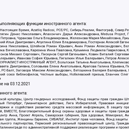
выполняющих функции иностранного агента:
 Настоящее Время, Azatliq Radiosi, PCE/PC, Сибирь.Реалии, Фактограф, Север
ягин Денис Николаевич, Апахончич Дарья Александровна, Medusa Project, П
етровна, Чуракова Ольга Владимировна, Железнова Мария Михайловна, Лукьян
й Илья Дмитриевич, Апухтина Юлия Владимировна, Постернак Алексей Евгеньев
рина Николаевна, Шлейнов Роман Юрьевич, Анин Роман Александрович, Вел
оника Вячеславовна, Карезина Инна Павловна, Кузьмина Людмила Гавриловна
ов Михаил Сергеевич, Пискунов Сергей Евгеньевич, Ковин Виталий Сергеевич
алерьевич, Иванова София Юрьевна, Пигалкин Илья Валерьевич, Петров Алексе
а, ЖУРНАЛИСТ-ИНОСТРАННЫЙ АГЕНТ, Вольтская Татьяна Анатольевна, Клепиков
авета Дмитриевна, Соловьева Елена Анатольевна, Арапова Галина Юрьевна, П
иа, РС-Балт, Заговора Максим Александрович, Ветошкина Валерия Валерьевна
ский союз библиофилов, Честные выборы, Нобелевский призыв, Еланчик Олег
а
е на
03.12.2021
нного агента:
ой культуры, Центр гендерных исследований, Фонд защиты прав граждан Шта
 Петербург, Гуманитарное действие, Лига Избирателей, Правовая инициат
держки и содействия развитию средств массовой информации, В защиту п
ий, ВМЕСТЕ, Благотворительный фонд охраны здоровья и защиты прав граж
, центр Анна, Проект Апрель, Самарская губерния, Эра здоровья, Мемориал,
я группа, Женщины Евразии, СИБАЛЬТ, Институт прав человека, Фонд защиты 
льного партнерства, Пермский региональный правозащитный центр, Граждан
лининграде по административной поддержке реализации программ и проекто