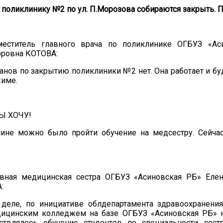
 поликлинику №2 по ул. П.Морозова собираются закрыть. П
меститель главного врача по поликлинике ОГБУЗ «Ас
оровна КОТОВА:
анов по закрытию поликлиники №2 нет. Она работает и бу
име.
Ы ХОЧУ!
ине можно было пройти обучение на медсестру. Сейча
авная медицинская сестра ОГБУЗ «Асиновская РБ» Еле
:
деле, по инициативе облдепартамента здравоохранени
ицинским колледжем на базе ОГБУЗ «Асиновская РБ» н
ствлялось обучение студентов по специальности сест