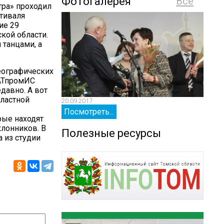
Фотогалерея
Все
тра» проходил
стиваля
ие 29
кой области.
 танцами, а
реографических
 АТпромИС
давно. А вот
бластной
20.09.2017
20.09.
Посмотреть...
Посм
рые находят
клонников. В
Полезные ресурсы
 из студии