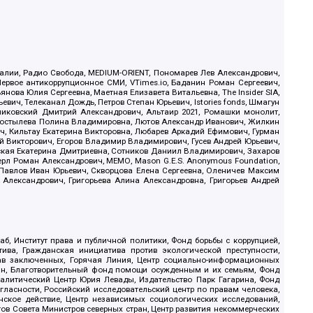
.Реалии, Радио Свобода, MEDIUM-ORIENT, Пономарев Лев Александрович,
ервое антикоррупционное СМИ, VTimes.io, Баданин Роман Сергеевич,
ова Юлия Сергеевна, Маетная Елизавета Витальевна, The Insider SIA,
ич, Телеканал Дождь, Петров Степан Юрьевич, Istories fonds, Шмагун
иковский Дмитрий Александрович, Альтаир 2021, Ромашки монолит,
, Костылева Полина Владимировна, Лютов Александр Иванович, Жилкин
, Кильтау Екатерина Викторовна, Любарев Аркадий Ефимович, Гурман
й Викторович, Егоров Владимир Владимирович, Гусев Андрей Юрьевич,
ская Екатерина Дмитриевна, Сотников Даниил Владимирович, Захаров
ерл Роман Александрович, МЕМО, Mason G.E.S. Anonymous Foundation,
, Павлов Иван Юрьевич, Скворцова Елена Сергеевна, Оленичев Максим
 Александрович, Григорьева Алина Александровна, Григорьев Андрей
б, Институт права и публичной политики, Фонд борьбы с коррупцией,
ива, Гражданская инициатива против экологической преступности,
рав заключенных, Горячая Линия, Центр социально-информационных
дан, Благотворительный фонд помощи осужденным и их семьям, Фонд
 Аналитический Центр Юрия Левады, Издательство Парк Гагарина, Фонд
гласности, Российский исследовательский центр по правам человека,
ское действие, Центр независимых социологических исследований,
в Совета Министров северных стран, Центр развития некоммерческих