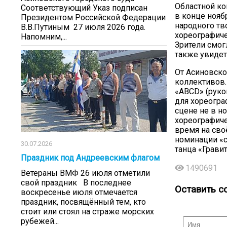
Областной ко
Соответствующий Указ подписан
в конце нояб
Президентом Российской Федерации
народного тв
В.В.Путиным 27 июля 2026 года.
хореографиче
Напомним,...
Зрители смог
также увидет
От Асиновско
коллективов
«АВСD» (руко
для хореогра
сцене не в н
хореографиче
время на сво
номинации «с
30.07.2026
танца «Гравит
Праздник под Андреевским флагом
1490691
Ветераны ВМФ 26 июля отметили
свой праздник В последнее
Оставить с
воскресенье июля отмечается
праздник, посвящённый тем, кто
стоит или стоял на страже морских
рубежей...