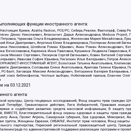
выполняющих функции иностранного агента:
 Настоящее Время, Azatliq Radiosi, PCE/PC, Сибирь.Реалии, Фактограф, Север
ягин Денис Николаевич, Апахончич Дарья Александровна, Medusa Project, П
етровна, Чуракова Ольга Владимировна, Железнова Мария Михайловна, Лукьян
й Илья Дмитриевич, Апухтина Юлия Владимировна, Постернак Алексей Евгеньев
рина Николаевна, Шлейнов Роман Юрьевич, Анин Роман Александрович, Вел
оника Вячеславовна, Карезина Инна Павловна, Кузьмина Людмила Гавриловна
ов Михаил Сергеевич, Пискунов Сергей Евгеньевич, Ковин Виталий Сергеевич
алерьевич, Иванова София Юрьевна, Пигалкин Илья Валерьевич, Петров Алексе
а, ЖУРНАЛИСТ-ИНОСТРАННЫЙ АГЕНТ, Вольтская Татьяна Анатольевна, Клепиков
авета Дмитриевна, Соловьева Елена Анатольевна, Арапова Галина Юрьевна, П
иа, РС-Балт, Заговора Максим Александрович, Ветошкина Валерия Валерьевна
ский союз библиофилов, Честные выборы, Нобелевский призыв, Еланчик Олег
а
е на
03.12.2021
нного агента:
ой культуры, Центр гендерных исследований, Фонд защиты прав граждан Шта
 Петербург, Гуманитарное действие, Лига Избирателей, Правовая инициат
держки и содействия развитию средств массовой информации, В защиту п
ий, ВМЕСТЕ, Благотворительный фонд охраны здоровья и защиты прав граж
, центр Анна, Проект Апрель, Самарская губерния, Эра здоровья, Мемориал,
я группа, Женщины Евразии, СИБАЛЬТ, Институт прав человека, Фонд защиты 
льного партнерства, Пермский региональный правозащитный центр, Граждан
лининграде по административной поддержке реализации программ и проекто