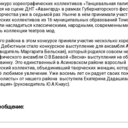
нкурс хореографических коллективов «Танцевальная пали
ря на сцене ДНТ «Авангард» в рамках Губернаторского фе
орчества уже в седьмой раз. Нынче в нём принимали участ
ских коллективов из 16 муниципальных образований Томс
ли насладиться классическими, народными, современными
ь коллекции театров мод.
го района в этом конкурсе приняли участие несколько хо
. Дебютным стало конкурсное выступление для ансамбля
водитель Маргарита Бельская), который родился совсем не
фического ансамбля О.В.Баевой «Весна» выступления на о
20.09.2017
овинку. Это единственный в Асиновском районе взрослый
Посмотреть...
ский коллектив, объединивший творческих женщин, кото
ё любимое увлечение. Уже восемь лет он радует своих по
олисты» от нашего района выступила Екатерина Дадашева
ация» (руководитель Ю.А.Кнаус).
ообщение: