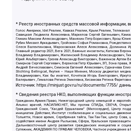
* Реестр иностранных средств массовой информации, 
Голос Америки, Idel.Реалии, Кавказ.Реалии, Крым.Реалии, Телеканал
Савицкая Людмила Алексеевна, Маркелов Сергей Евгеньевич, Камал
Гликин Максим Александрович, Маняхин Петр Борисович, Ярош Юлия П
Рубин Михаил Аркадьевич, Гройсман Софья Романовна, Рождественски
Олеся Валентиновна, Мароховская Алеся Алексеевна, Долинина И
Главный редактор 2021, Вега 2021, Важные иноагенты, Каткова Вер
Владимир Владимирович, Жилинский Владимир Александрович, Тихон
Юрий Альбертович, Грезев Александр Викторович, Важенков Артем В
Смирнов Сергей Сергеевич, Верзилов Петр Юрьевич, ЗП, Зона прав
Андрей Вячеславович, Симонов Евгений Алексеевич, Сурначева Елиз
Stichting Bellingcat, Якутия – Наше Мнение, Москоу диджитал мед
Владимирович, Как бы инагент, Кочетков Игорь Викторович, Иркут
Валерьевич , Гималова Регина Эмилевна, Хисамова Регина Фаритовн
Источник:
https://minjust.gov.ru/ru/documents/7755/
данны
* Сведения реестра НКО, выполняющих функции иностра
Гражданин.Армия.Право, Нижегородский центр немецкой и европейск
Альянс врачей, НАСИЛИЮ.НЕТ, Мы против СПИДа, СВЕЧА, Открытый
Гражданский Союз, "Хасдей Ерушалаим" (Милосердие), Центр под
инициатив Действие, Институт глобализации и социальных движен
Тольятти, Новое время, Серебряная тайга, Так-Так-Так, центр Сова
содействия имени Андрея Рылькова, Сфера, Уральская правозащитна
Дальневосточный центр развития гражданских инициатив и социа
Сутяжник, АКАДЕМИЯ ПО ПРАВАМ ЧЕЛОВЕКА, Частное учреждение в Ка