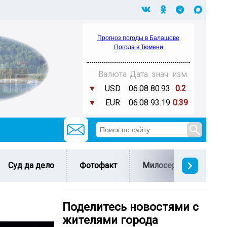
Прогноз погоды в Балашове
Погода в Тюмени
Валюта
Дата
знач.
изм.
▼
USD
06.08
80.93
0.2
▼
EUR
06.08
93.19
0.39
Суд да дело
Фотофакт
Милосердие
С 
Поделитесь новостями с
жителями города