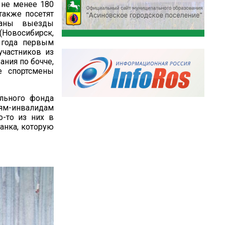
 не менее 180
также посетят
ованы выезды
(Новосибирск,
 года первым
участников из
ания по бочче,
е спортсмены
ельного фонда
тям-инвалидам
о-то из них в
анка, которую