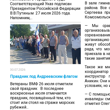
В зале гимна
Соответствующий Указ подписан
района. Все
Президентом Российской Федерации
Сергеева пр
В.В.Путиным 27 июля 2026 года.
Комсомольск
Напомним,...
— Мы сравн
организовы
соревнован
организацию
живут обособ
рада, что мо
приехала в н
такие заняти
Такое же мн
30.07.2026
координатор
инструктор 
Праздник под Андреевским флагом
Аникин. Они 
Ветераны ВМФ 26 июля отметили
условиях, но
свой праздник В последнее
воскресенье июля отмечается
— С помощью
праздник, посвящённый тем, кто
инвалиды смо
стоит или стоял на страже морских
отметил Олег
рубежей...