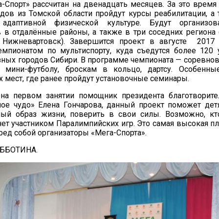
-Спорт» рассчитан на двенадцать месяцев. За это время
дов из Томской области пройдут курсы реабилитации, а 
 адаптивной физической культуре. Будут организ
 в отдалённые районы, а также в три соседних региона 
Нижневартовск). Завершится проект в августе 2017
емпионатом по мультиспорту, куда съедутся более 120 
зных городов Сибири. В программе чемпионата — соревнов
, мини-футболу, броскам в кольцо, дартсу. Особенны
ех мест, где ранее пройдут установочные семинары.
 на первом занятии помощник президента благотворит
ое чудо» Елена Гончарова, данный проект поможет де
ный образ жизни, поверить в свои силы. Возможно, кт
ет участником Паралимпийских игр. Это самая высокая пл
ред собой организаторы «Мега-Спорта».
УББОТИНА.