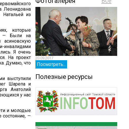
Фотогалерея
Все
Первомайского
на Леонидовна
ю Натальей из
ях, которые
а. — Были на
м асиновскую
и-инвалидами
лись. Я очень
ся. На проект
20.09.2017
20.09.
ка. Думаю, что
Посмотреть...
Посм
Полезные ресурсы
ими выступили
лег Шарепа и
рга Анатолий
меющихся у нас
ети и молодые
 состояние, —