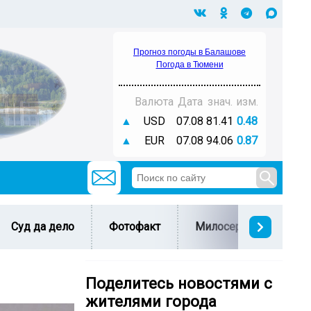
Прогноз погоды в Балашове
Погода в Тюмени
Валюта
Дата
знач.
изм.
▲
USD
07.08
81.41
0.48
▲
EUR
07.08
94.06
0.87
Суд да дело
Фотофакт
Милосердие
С 
Поделитесь новостями с
жителями города