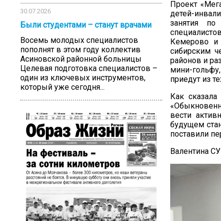
Проект «Мега
30.07.2026
детей-инвали
занятия по
Были студентами – станут врачами
специалистов
Восемь молодых специалистов
Кемерово и 
пополнят в этом году коллектив
сибирским ч
Асиновской районной больницы
районов и ра
Целевая подготовка специалистов –
мини-гольфу
один из ключевых инструментов,
приедут из т
который уже сегодня...
Как сказала
«Обыкновенн
вести актив
будущем стан
поставили пе
Валентина С