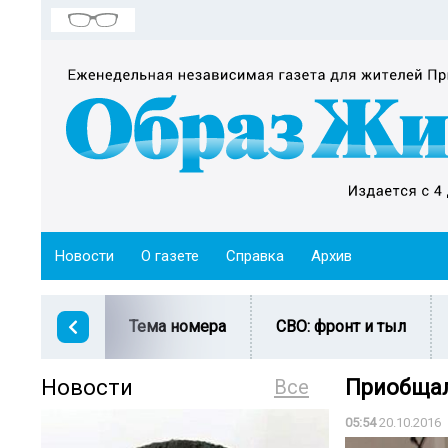
Новости
О газете
Справка
Архив
Тема номера
СВО: фронт и тыл
Новости
Все
Приобщал
05:54
20.10.2016