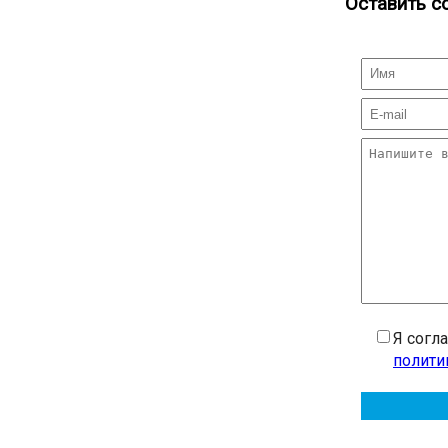
Оставить с
Я согл
полити