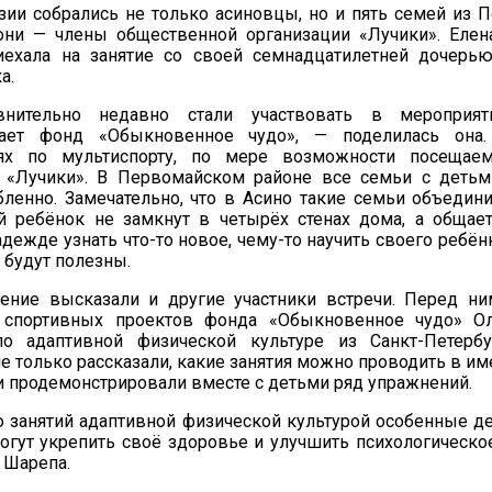
зии собрались не только асиновцы, но и пять семей из 
 они — члены общественной организации «Лучики». Еле
иехала на занятие со своей семнадцатилетней дочерь
а.
ительно недавно стали участвовать в мероприяти
вает фонд «Обыкновенное чудо», — поделилась он
иях по мультиспорту, по мере возможности посещае
 «Лучики». В Первомайском районе все семьи с детьм
ленно. Замечательно, что в Асино такие семьи объедини
й ребёнок не замкнут в четырёх стенах дома, а общает
20.09.2017
адежде узнать что-то новое, чему-то научить своего ребён
Посмотреть...
я будут полезны.
ение высказали и другие участники встречи. Перед н
 спортивных проектов фонда «Обыкновенное чудо» О
по адаптивной физической культуре из Санкт-Петербу
не только рассказали, какие занятия можно проводить в и
 и продемонстрировали вместе с детьми ряд упражнений.
 занятий адаптивной физической культурой особенные д
гут укрепить своё здоровье и улучшить психологическое
 Шарепа.