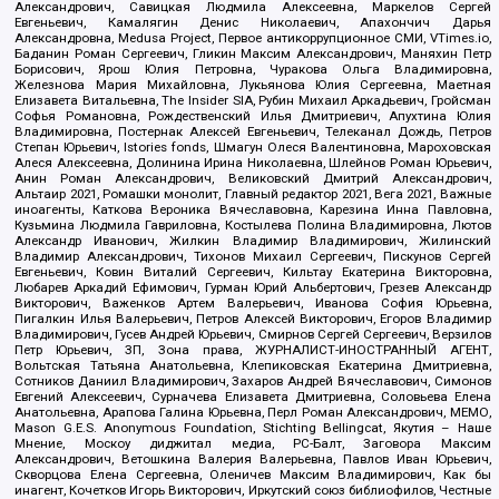
Александрович, Савицкая Людмила Алексеевна, Маркелов Сергей
Евгеньевич, Камалягин Денис Николаевич, Апахончич Дарья
Александровна, Medusa Project, Первое антикоррупционное СМИ, VTimes.io,
Баданин Роман Сергеевич, Гликин Максим Александрович, Маняхин Петр
Борисович, Ярош Юлия Петровна, Чуракова Ольга Владимировна,
Железнова Мария Михайловна, Лукьянова Юлия Сергеевна, Маетная
Елизавета Витальевна, The Insider SIA, Рубин Михаил Аркадьевич, Гройсман
Софья Романовна, Рождественский Илья Дмитриевич, Апухтина Юлия
Владимировна, Постернак Алексей Евгеньевич, Телеканал Дождь, Петров
Степан Юрьевич, Istories fonds, Шмагун Олеся Валентиновна, Мароховская
Алеся Алексеевна, Долинина Ирина Николаевна, Шлейнов Роман Юрьевич,
Анин Роман Александрович, Великовский Дмитрий Александрович,
Альтаир 2021, Ромашки монолит, Главный редактор 2021, Вега 2021, Важные
иноагенты, Каткова Вероника Вячеславовна, Карезина Инна Павловна,
Кузьмина Людмила Гавриловна, Костылева Полина Владимировна, Лютов
Александр Иванович, Жилкин Владимир Владимирович, Жилинский
Владимир Александрович, Тихонов Михаил Сергеевич, Пискунов Сергей
Евгеньевич, Ковин Виталий Сергеевич, Кильтау Екатерина Викторовна,
Любарев Аркадий Ефимович, Гурман Юрий Альбертович, Грезев Александр
Викторович, Важенков Артем Валерьевич, Иванова София Юрьевна,
Пигалкин Илья Валерьевич, Петров Алексей Викторович, Егоров Владимир
Владимирович, Гусев Андрей Юрьевич, Смирнов Сергей Сергеевич, Верзилов
Петр Юрьевич, ЗП, Зона права, ЖУРНАЛИСТ-ИНОСТРАННЫЙ АГЕНТ,
Вольтская Татьяна Анатольевна, Клепиковская Екатерина Дмитриевна,
Сотников Даниил Владимирович, Захаров Андрей Вячеславович, Симонов
Евгений Алексеевич, Сурначева Елизавета Дмитриевна, Соловьева Елена
Анатольевна, Арапова Галина Юрьевна, Перл Роман Александрович, МЕМО,
Mason G.E.S. Anonymous Foundation, Stichting Bellingcat, Якутия – Наше
Мнение, Москоу диджитал медиа, РС-Балт, Заговора Максим
Александрович, Ветошкина Валерия Валерьевна, Павлов Иван Юрьевич,
Скворцова Елена Сергеевна, Оленичев Максим Владимирович, Как бы
инагент, Кочетков Игорь Викторович, Иркутский союз библиофилов, Честные