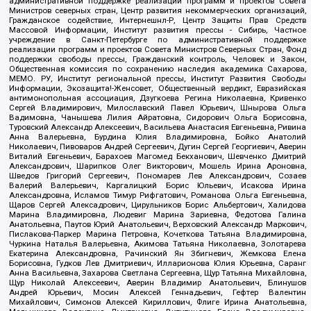
административной поддержке реализации программ и проектов Совета
Министров северных стран, Центр развития некоммерческих организаций,
Гражданское содействие, Интернешнл-Р, Центр Защиты Прав Средств
Массовой Информации, Институт развития прессы - Сибирь, Частное
учреждение в Санкт-Петербурге по административной поддержке
реализации программ и проектов Совета Министров Северных Стран, Фонд
поддержки свободы прессы, Гражданский контроль, Человек и Закон,
Общественная комиссия по сохранению наследия академика Сахарова,
МЕМО. РУ, Институт региональной прессы, Институт Развития Свободы
Информации, Экозащита!-Женсовет, Общественный вердикт, Евразийская
антимонопольная ассоциация, Дзугкоева Регина Николаевна, Кривенко
Сергей Владимирович, Милославский Павел Юрьевич, Шнырова Ольга
Вадимовна, Чанышева Лилия Айратовна, Сидорович Ольга Борисовна,
Туровский Александр Алексеевич, Васильева Анастасия Евгеньевна, Ривина
Анна Валерьевна, Бурдина Юлия Владимировна, Бойко Анатолий
Николаевич, Пивоваров Андрей Сергеевич, Дугин Сергей Георгиевич, Аверин
Виталий Евгеньевич, Барахоев Магомед Бекханович, Шевченко Дмитрий
Александрович, Шарипков Олег Викторович, Мошель Ирина Ароновна,
Шведов Григорий Сергеевич, Пономарев Лев Александрович, Созаев
Валерий Валерьевич, Каргалицкий Борис Юльевич, Исакова Ирина
Александровна, Исламов Тимур Рифгатович, Романова Ольга Евгеньевна,
Щаров Сергей Алексадрович, Цирульников Борис Альбертович, Халидова
Марина Владимировна, Людевиг Марина Зариевна, Федотова Галина
Анатольевна, Паутов Юрий Анатольевич, Верховский Александр Маркович,
Пислакова-Паркер Марина Петровна, Кочеткова Татьяна Владимировна,
Чуркина Наталья Валерьевна, Акимова Татьяна Николаевна, Золотарева
Екатерина Александровна, Рачинский Ян Збигневич, Жемкова Елена
Борисовна, Гудков Лев Дмитриевич, Илларионова Юлия Юрьевна, Саранг
Анна Васильевна, Захарова Светлана Сергеевна, Щур Татьяна Михайловна,
Щур Николай Алексеевич, Аверин Владимир Анатольевич, Блинушов
Андрей Юрьевич, Мосин Алексей Геннадьевич, Гефтер Валентин
Михайлович, Симонов Алексей Кириллович, Флиге Ирина Анатольевна,