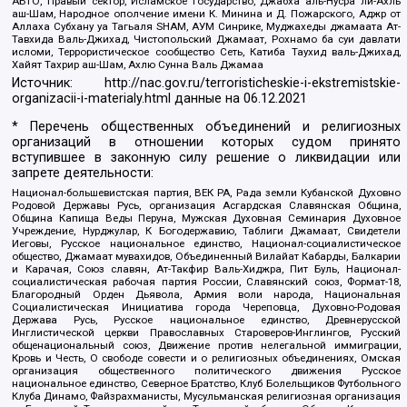
АБТО, Правый сектор, Исламское государство, Джабха аль-Нусра ли-Ахль
аш-Шам, Народное ополчение имени К. Минина и Д. Пожарского, Аджр от
Аллаха Субхану уа Тагьаля SHAM, АУМ Синрике, Муджахеды джамаата Ат-
Тавхида Валь-Джихад, Чистопольский Джамаат, Рохнамо ба суи давлати
исломи, Террористическое сообщество Сеть, Катиба Таухид валь-Джихад,
Хайят Тахрир аш-Шам, Ахлю Сунна Валь Джамаа
Источник:
http://nac.gov.ru/terroristicheskie-i-ekstremistskie-
organizacii-i-materialy.html
данные на
06.12.2021
* Перечень общественных объединений и религиозных
организаций в отношении которых судом принято
вступившее в законную силу решение о ликвидации или
запрете деятельности:
Национал-большевистская партия, ВЕК РА, Рада земли Кубанской Духовно
Родовой Державы Русь, организация Асгардская Славянская Община,
Община Капища Веды Перуна, Мужская Духовная Семинария Духовное
Учреждение, Нурджулар, К Богодержавию, Таблиги Джамаат, Свидетели
Иеговы, Русское национальное единство, Национал-социалистическое
общество, Джамаат мувахидов, Объединенный Вилайат Кабарды, Балкарии
и Карачая, Союз славян, Ат-Такфир Валь-Хиджра, Пит Буль, Национал-
социалистическая рабочая партия России, Славянский союз, Формат-18,
Благородный Орден Дьявола, Армия воли народа, Национальная
Социалистическая Инициатива города Череповца, Духовно-Родовая
Держава Русь, Русское национальное единство, Древнерусской
Инглистической церкви Православных Староверов-Инглингов, Русский
общенациональный союз, Движение против нелегальной иммиграции,
Кровь и Честь, О свободе совести и о религиозных объединениях, Омская
организация общественного политического движения Русское
национальное единство, Северное Братство, Клуб Болельщиков Футбольного
Клуба Динамо, Файзрахманисты, Мусульманская религиозная организация