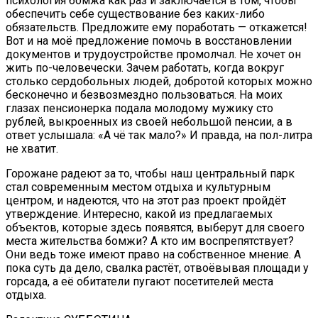
психология бомжа как раз и заключается в том, чтобы
обеспечить себе существование без каких-либо
обязательств. Предложите ему поработать — откажется!
Вот и на моё предложение помочь в восстановлении
документов и трудоустройстве промолчал. Не хочет он
жить по-человечески. Зачем работать, когда вокруг
столько сердобольных людей, добротой которых можно
бесконечно и безвозмездно пользоваться. На моих
глазах пенсионерка подала молодому мужику сто
рублей, выкроенных из своей небольшой пенсии, а в
ответ услышала: «А чё так мало?» И правда, на пол-литра
не хватит.
Горожане радеют за то, чтобы наш центральный парк
стал современным местом отдыха и культурным
центром, и надеются, что на этот раз проект пройдёт
утверждение. Интересно, какой из предлагаемых
объектов, которые здесь появятся, выберут для своего
места жительства бомжи? А кто им воспрепятствует?
Они ведь тоже имеют право на собственное мнение. А
пока суть да дело, свалка растёт, отвоёвывая площади у
горсада, а её обитатели пугают посетителей места
отдыха.