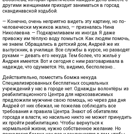
другими женщинами приходит заниматься в горсад
скандинавской ходьбой.
— Конечно, очень неприятно видеть эту картину, но по-
человечески мужиков жалко, — призналась Нина
Николаевна. — Подкармливаем их иногда. Я даже
привожу им тёплую воду помыться. Как людям помочь,
не знаем. Обращались в детский дом, Андрей же их
выпускник, в училище. Все службы в курсе, но разводят
руками — девать его некуда. Тем более, что жильё у
Андрея имеется. Вот и сегодня с ним разговаривала в
надежде, что одумается. Но, видимо, бесполезно…
Действительно, поместить бомжа некуда.
Специализированных бесплатных социальных
учреждений у нас в городе нет. Однажды волонтёры из
реабилитационного Центра для наркозависимых
предложили мужчине свою помощь, но через два дня
Андрей от них сбежал, не пожелав соблюдать все
требования и правила Центра. Знают об обитателях
горсада и власти, но насильно никто не может принудить
их пройти реабилитацию. Чтобы вернуться к
нормальной жизни, нужно собственное желание. Но