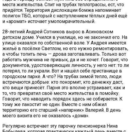
места жительства. Спит на трубах теплотрассы, ест, что
придётся. Территория дислокации бомжа напоминает
полигон ТБО, который с наступлением тёплых дней ещё
и «аромат» источает умопомрачительный.
28-летний Андрей Сотников вырос в Асиновском
детском доме. Учился в училище, но не закончил его. На
улице оказался по собственной воле. У Андрея имеется
жильё в посёлке Светлом, но его нужно ремонтировать,
а чтобы топить печь — дрова заготавливать. Только вот
работать мужчина не привык, да и не хочет. Говорит, что
документов, удостоверяющих личность, у него нет: то ли
потерял, то ли украли. Вот и нашёл себе пристанище в
городском парке. А что? На трубах зимой тепло, люди
встречаются добрые: кто покормит, кто денежку даст,
кто вещи принесёт. Парня это вполне устраивает, как и
то, что превратил своё место жительства в помойку.
Говорит, что наводить порядок здесь не собирается. К
тому же пакостит не один. Вместе с ним обжил
территорию его старший «напарник» Валерий. В день
моего визита его не оказалось «дома».
Регулярно встречает эту парочку пенсионерка Нина
Бобылева, которая практически каждый день вместе с