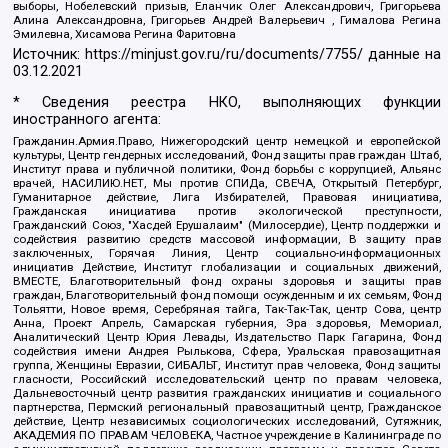
выборы, Нобелевский призыв, Еланчик Олег Александрович, Григорьева
Алина Александровна, Григорьев Андрей Валерьевич , Гималова Регина
Эмилевна, Хисамова Регина Фаритовна
Источник:
https://minjust.gov.ru/ru/documents/7755/
данные на
03.12.2021
* Сведения реестра НКО, выполняющих функции
иностранного агента:
Гражданин.Армия.Право, Нижегородский центр немецкой и европейской
культуры, Центр гендерных исследований, Фонд защиты прав граждан Штаб,
Институт права и публичной политики, Фонд борьбы с коррупцией, Альянс
врачей, НАСИЛИЮ.НЕТ, Мы против СПИДа, СВЕЧА, Открытый Петербург,
Гуманитарное действие, Лига Избирателей, Правовая инициатива,
Гражданская инициатива против экологической преступности,
Гражданский Союз, "Хасдей Ерушалаим" (Милосердие), Центр поддержки и
содействия развитию средств массовой информации, В защиту прав
заключенных, Горячая Линия, Центр социально-информационных
инициатив Действие, Институт глобализации и социальных движений,
ВМЕСТЕ, Благотворительный фонд охраны здоровья и защиты прав
граждан, Благотворительный фонд помощи осужденным и их семьям, Фонд
Тольятти, Новое время, Серебряная тайга, Так-Так-Так, центр Сова, центр
Анна, Проект Апрель, Самарская губерния, Эра здоровья, Мемориал,
Аналитический Центр Юрия Левады, Издательство Парк Гагарина, Фонд
содействия имени Андрея Рылькова, Сфера, Уральская правозащитная
группа, Женщины Евразии, СИБАЛЬТ, Институт прав человека, Фонд защиты
гласности, Российский исследовательский центр по правам человека,
Дальневосточный центр развития гражданских инициатив и социального
партнерства, Пермский региональный правозащитный центр, Гражданское
действие, Центр независимых социологических исследований, Сутяжник,
АКАДЕМИЯ ПО ПРАВАМ ЧЕЛОВЕКА, Частное учреждение в Калининграде по