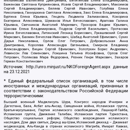
Мельникова Валентина Дмитриевна, Вититинова Елена Владимировна,
Баженова Светлана Куприяновна, Исаев Сергей Владимирович, Максимов
Сергей Владимирович, Беляев Сергей Иванович, Голубева Елена
Николаевна, Ганнушкина Светлана Алексеевна, Закс Елена Владимировна,
Буртина Елена Юрьевна, Гендель Людмила Залмановна, Кокорина
Екатерина Алексеевна, Шуманов Илья Вячеславович, Арапова Галина
Юрьевна, Свечников Анатолий Мариевич, Прохоров Вадим Юрьевич,
Шахова Елена Владимировна, Подузов Сергей Васильевич, Протасова
Ирина Вячеславовна, Литинский Леонид Борисович, Лукашевский Сергей
Маркович, Бахмин Вячеслав Иванович, Шабад Анатолий Ефимович, Сухих
Дарья Николаевна, Орлов Олег Петрович, Добровольская Анна
Дмитриевна, Королева Александра Евгеньевна, Смирнов Владимир
Александрович, Вицин Сергей Ефимович, Золотухин Борис Андреевич,
Левинсон Лев Семенович, Локшина Татьяна Иосифовна, Орлов Олег
Петрович, Полякова Мара Федоровна, Резник Генри Маркович, Захаров
Герман Константинович
Источник:
http://unro.minjust.ru/NKOForeignAgent.aspx
данные
на
23.12.2021
* Единый федеральный список организаций, в том числе
иностранных и международных организаций, признанных в
соответствии с законодательством Российской Федерации
террористическими:
Высший военный Маджлисуль Шура, Конгресс народов Ичкерии и
Дагестана, База, Асбат аль-Ансар, Священная война, Исламская группа,
Братья-мусульмане, Партия исламского освобождения, Лашкар-И-Тайба,
Исламская группа, Движение Талибан, Исламская партия Туркестана,
Общество социальных реформ, Общество возрождения исламского
наследия, Дом двух святых, Джунд аш-Шам, Исламский джихад – Джамаат
моджахедов, Аль-Каида в странах исламского Магриба, Имарат Кавказ,