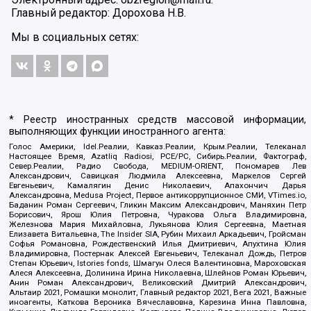
Главный редактор: Дорохова Н.В.
Мы в социальных сетях:
* Реестр иностранных средств массовой информации,
выполняющих функции иностранного агента:
Голос Америки, Idel.Реалии, Кавказ.Реалии, Крым.Реалии, Телеканал
Настоящее Время, Azatliq Radiosi, PCE/PC, Сибирь.Реалии, Фактограф,
Север.Реалии, Радио Свобода, MEDIUM-ORIENT, Пономарев Лев
Александрович, Савицкая Людмила Алексеевна, Маркелов Сергей
Евгеньевич, Камалягин Денис Николаевич, Апахончич Дарья
Александровна, Medusa Project, Первое антикоррупционное СМИ, VTimes.io,
Баданин Роман Сергеевич, Гликин Максим Александрович, Маняхин Петр
Борисович, Ярош Юлия Петровна, Чуракова Ольга Владимировна,
Железнова Мария Михайловна, Лукьянова Юлия Сергеевна, Маетная
Елизавета Витальевна, The Insider SIA, Рубин Михаил Аркадьевич, Гройсман
Софья Романовна, Рождественский Илья Дмитриевич, Апухтина Юлия
Владимировна, Постернак Алексей Евгеньевич, Телеканал Дождь, Петров
Степан Юрьевич, Istories fonds, Шмагун Олеся Валентиновна, Мароховская
Алеся Алексеевна, Долинина Ирина Николаевна, Шлейнов Роман Юрьевич,
Анин Роман Александрович, Великовский Дмитрий Александрович,
Альтаир 2021, Ромашки монолит, Главный редактор 2021, Вега 2021, Важные
иноагенты, Каткова Вероника Вячеславовна, Карезина Инна Павловна,