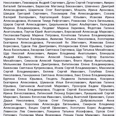
Николаевич, Пивоваров Андрей Сергеевич, Дугин Сергей Георгиевич, Аверин
Виталий Евгеньевич, Барахоев Магомед Бекханович, Шевченко Дмитрий
Александрович, Шарипков Олег Викторович, Мошель Ирина Ароновна,
Шведов Григорий Сергеевич, Пономарев Лев Александрович, Созаев
Валерий Валерьевич, Каргалицкий Борис Юльевич, Исакова Ирина
Александровна, Исламов Тимур Рифгатович, Романова Ольга Евгеньевна,
Щаров Сергей Алексадрович, Цирульников Борис Альбертович, Халидова
Марина Владимировна, Людевиг Марина Зариевна, Федотова Галина
Анатольевна, Паутов Юрий Анатольевич, Верховский Александр Маркович,
Пислакова-Паркер Марина Петровна, Кочеткова Татьяна Владимировна,
Чуркина Наталья Валерьевна, Акимова Татьяна Николаевна, Золотарева
Екатерина Александровна, Рачинский Ян Збигневич, Жемкова Елена
Борисовна, Гудков Лев Дмитриевич, Илларионова Юлия Юрьевна, Саранг
Анна Васильевна, Захарова Светлана Сергеевна, Щур Татьяна Михайловна,
Щур Николай Алексеевич, Аверин Владимир Анатольевич, Блинушов
Андрей Юрьевич, Мосин Алексей Геннадьевич, Гефтер Валентин
Михайлович, Симонов Алексей Кириллович, Флиге Ирина Анатольевна,
Мельникова Валентина Дмитриевна, Вититинова Елена Владимировна,
Баженова Светлана Куприяновна, Исаев Сергей Владимирович, Максимов
Сергей Владимирович, Беляев Сергей Иванович, Голубева Елена
Николаевна, Ганнушкина Светлана Алексеевна, Закс Елена Владимировна,
Буртина Елена Юрьевна, Гендель Людмила Залмановна, Кокорина
Екатерина Алексеевна, Шуманов Илья Вячеславович, Арапова Галина
Юрьевна, Свечников Анатолий Мариевич, Прохоров Вадим Юрьевич,
Шахова Елена Владимировна, Подузов Сергей Васильевич, Протасова
Ирина Вячеславовна, Литинский Леонид Борисович, Лукашевский Сергей
Маркович, Бахмин Вячеслав Иванович, Шабад Анатолий Ефимович, Сухих
Дарья Николаевна, Орлов Олег Петрович, Добровольская Анна
Дмитриевна, Королева Александра Евгеньевна, Смирнов Владимир
Александрович, Вицин Сергей Ефимович, Золотухин Борис Андреевич,
Левинсон Лев Семенович, Локшина Татьяна Иосифовна, Орлов Олег
Петрович, Полякова Мара Федоровна, Резник Генри Маркович, Захаров