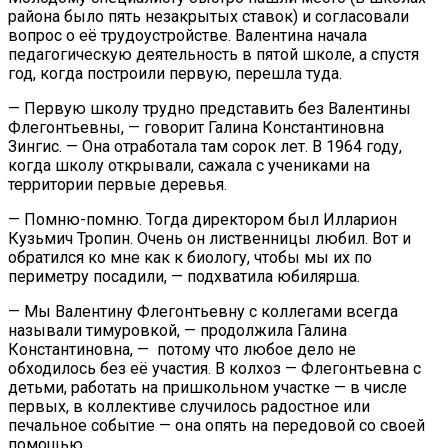
района было пять незакрытых ставок) и согласовали
вопрос о её трудоустройстве. Валентина начала
педагогическую деятельность в пятой школе, а спустя
год, когда построили первую, перешла туда.
— Первую школу трудно представить без Валентины
Флегонтьевны, — говорит Галина Константиновна
Зингис. — Она отработала там сорок лет. В 1964 году,
когда школу открывали, сажала с учениками на
территории первые деревья.
— Помню-помню. Тогда директором был Илларион
Кузьмич Тропин. Очень он лиственницы любил. Вот и
обратился ко мне как к биологу, чтобы мы их по
периметру посадили, — подхватила юбилярша.
— Мы Валентину Флегонтьевну с коллегами всегда
называли тимуровкой, — продолжила Галина
Константиновна, — потому что любое дело не
обходилось без её участия. В колхоз — Флегонтьевна с
детьми, работать на пришкольном участке — в числе
первых, в коллективе случилось радостное или
печальное событие — она опять на передовой со своей
помощью.