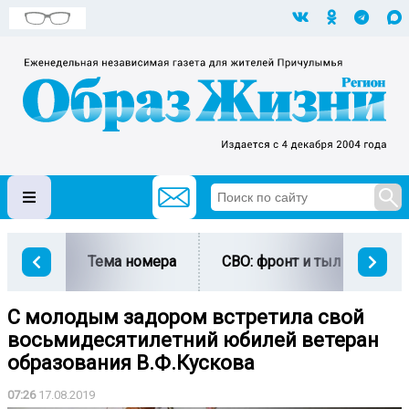
Тема номера
СВО: фронт и тыл
Ми
С молодым задором встретила свой
восьмидесятилетний юбилей ветеран
образования В.Ф.Кускова
07:26
17.08.2019