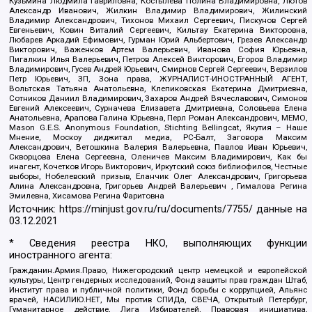
Кузьмина Людмила Гавриловна, Костылева Полина Владимировна, Лютов
Александр Иванович, Жилкин Владимир Владимирович, Жилинский
Владимир Александрович, Тихонов Михаил Сергеевич, Пискунов Сергей
Евгеньевич, Ковин Виталий Сергеевич, Кильтау Екатерина Викторовна,
Любарев Аркадий Ефимович, Гурман Юрий Альбертович, Грезев Александр
Викторович, Важенков Артем Валерьевич, Иванова София Юрьевна,
Пигалкин Илья Валерьевич, Петров Алексей Викторович, Егоров Владимир
Владимирович, Гусев Андрей Юрьевич, Смирнов Сергей Сергеевич, Верзилов
Петр Юрьевич, ЗП, Зона права, ЖУРНАЛИСТ-ИНОСТРАННЫЙ АГЕНТ,
Вольтская Татьяна Анатольевна, Клепиковская Екатерина Дмитриевна,
Сотников Даниил Владимирович, Захаров Андрей Вячеславович, Симонов
Евгений Алексеевич, Сурначева Елизавета Дмитриевна, Соловьева Елена
Анатольевна, Арапова Галина Юрьевна, Перл Роман Александрович, МЕМО,
Mason G.E.S. Anonymous Foundation, Stichting Bellingcat, Якутия – Наше
Мнение, Москоу диджитал медиа, РС-Балт, Заговора Максим
Александрович, Ветошкина Валерия Валерьевна, Павлов Иван Юрьевич,
Скворцова Елена Сергеевна, Оленичев Максим Владимирович, Как бы
инагент, Кочетков Игорь Викторович, Иркутский союз библиофилов, Честные
выборы, Нобелевский призыв, Еланчик Олег Александрович, Григорьева
Алина Александровна, Григорьев Андрей Валерьевич , Гималова Регина
Эмилевна, Хисамова Регина Фаритовна
Источник:
https://minjust.gov.ru/ru/documents/7755/
данные на
03.12.2021
* Сведения реестра НКО, выполняющих функции
иностранного агента:
Гражданин.Армия.Право, Нижегородский центр немецкой и европейской
культуры, Центр гендерных исследований, Фонд защиты прав граждан Штаб,
Институт права и публичной политики, Фонд борьбы с коррупцией, Альянс
врачей, НАСИЛИЮ.НЕТ, Мы против СПИДа, СВЕЧА, Открытый Петербург,
Гуманитарное действие, Лига Избирателей, Правовая инициатива,