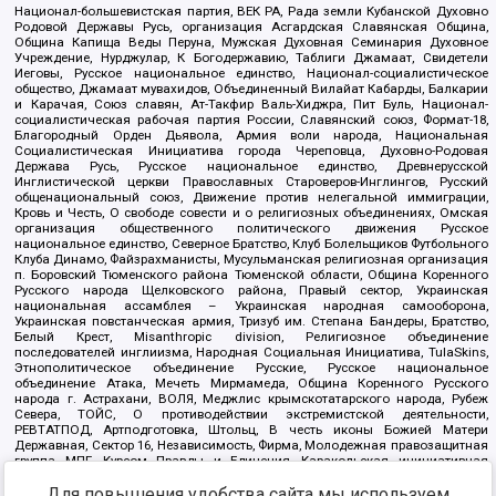
Национал-большевистская партия, ВЕК РА, Рада земли Кубанской Духовно
Родовой Державы Русь, организация Асгардская Славянская Община,
Община Капища Веды Перуна, Мужская Духовная Семинария Духовное
Учреждение, Нурджулар, К Богодержавию, Таблиги Джамаат, Свидетели
Иеговы, Русское национальное единство, Национал-социалистическое
общество, Джамаат мувахидов, Объединенный Вилайат Кабарды, Балкарии
и Карачая, Союз славян, Ат-Такфир Валь-Хиджра, Пит Буль, Национал-
социалистическая рабочая партия России, Славянский союз, Формат-18,
Благородный Орден Дьявола, Армия воли народа, Национальная
Социалистическая Инициатива города Череповца, Духовно-Родовая
Держава Русь, Русское национальное единство, Древнерусской
Инглистической церкви Православных Староверов-Инглингов, Русский
общенациональный союз, Движение против нелегальной иммиграции,
Кровь и Честь, О свободе совести и о религиозных объединениях, Омская
организация общественного политического движения Русское
национальное единство, Северное Братство, Клуб Болельщиков Футбольного
Клуба Динамо, Файзрахманисты, Мусульманская религиозная организация
п. Боровский Тюменского района Тюменской области, Община Коренного
Русского народа Щелковского района, Правый сектор, Украинская
национальная ассамблея – Украинская народная самооборона,
Украинская повстанческая армия, Тризуб им. Степана Бандеры, Братство,
Белый Крест, Misanthropic division, Религиозное объединение
последователей инглиизма, Народная Социальная Инициатива, TulaSkins,
Этнополитическое объединение Русские, Русское национальное
объединение Атака, Мечеть Мирмамеда, Община Коренного Русского
народа г. Астрахани, ВОЛЯ, Меджлис крымскотатарского народа, Рубеж
Севера, ТОЙС, О противодействии экстремистской деятельности,
РЕВТАТПОД, Артподготовка, Штольц, В честь иконы Божией Матери
Державная, Сектор 16, Независимость, Фирма, Молодежная правозащитная
группа МПГ, Курсом Правды и Единения, Каракольская инициативная
группа, Автоград Крю, Союз Славянских Сил Руси, Алля-Аят,
Для повышения удобства сайта мы используем
Благотворительный пансионат Ак Умут, Русская республика Русь,