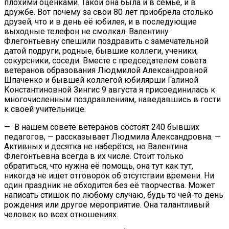
плохими оценками. Такой она была и в семье, и в
дружбе. Вот почему за свои 80 лет приобрела столько
друзей, что и в день её юбилея, и в последующие
выходные телефон не смолкал: Валентину
Флегонтьевну спешили поздравить с замечательной
датой подруги, родные, бывшие коллеги, ученики,
сокурсники, соседи. Вместе с председателем совета
ветеранов образования Людмилой Александровной
Шпаченко и бывшей коллегой юбилярши Галиной
Константиновной Зингис 9 августа я присоединилась к
многочисленным поздравлениям, наведавшись в гости
к своей учительнице.
— В нашем совете ветеранов состоят 240 бывших
педагогов, — рассказывает Людмила Александровна. —
Активных и десятка не наберётся, но Валентина
Флегонтьевна всегда в их числе. Стоит только
обратиться, что нужна её помощь, она тут как тут,
никогда не ищет отговорок об отсутствии времени. Ни
один праздник не обходится без её творчества. Может
написать стишок по любому случаю, будь то чей-то день
рождения или другое мероприятие. Она талантливый
человек во всех отношениях.