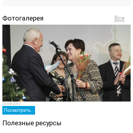
Фотогалерея
Все
20.09.2017
2
Посмотреть...
Полезные ресурсы