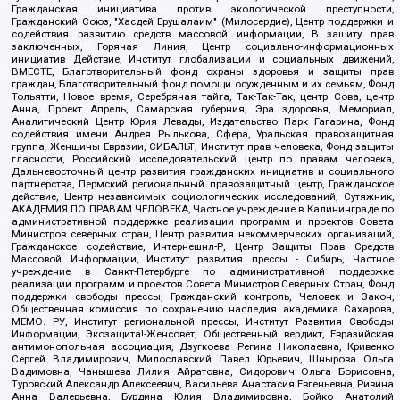
Гражданская инициатива против экологической преступности,
Гражданский Союз, "Хасдей Ерушалаим" (Милосердие), Центр поддержки и
содействия развитию средств массовой информации, В защиту прав
заключенных, Горячая Линия, Центр социально-информационных
инициатив Действие, Институт глобализации и социальных движений,
ВМЕСТЕ, Благотворительный фонд охраны здоровья и защиты прав
граждан, Благотворительный фонд помощи осужденным и их семьям, Фонд
Тольятти, Новое время, Серебряная тайга, Так-Так-Так, центр Сова, центр
Анна, Проект Апрель, Самарская губерния, Эра здоровья, Мемориал,
Аналитический Центр Юрия Левады, Издательство Парк Гагарина, Фонд
содействия имени Андрея Рылькова, Сфера, Уральская правозащитная
группа, Женщины Евразии, СИБАЛЬТ, Институт прав человека, Фонд защиты
гласности, Российский исследовательский центр по правам человека,
Дальневосточный центр развития гражданских инициатив и социального
партнерства, Пермский региональный правозащитный центр, Гражданское
действие, Центр независимых социологических исследований, Сутяжник,
АКАДЕМИЯ ПО ПРАВАМ ЧЕЛОВЕКА, Частное учреждение в Калининграде по
административной поддержке реализации программ и проектов Совета
Министров северных стран, Центр развития некоммерческих организаций,
Гражданское содействие, Интернешнл-Р, Центр Защиты Прав Средств
Массовой Информации, Институт развития прессы - Сибирь, Частное
учреждение в Санкт-Петербурге по административной поддержке
реализации программ и проектов Совета Министров Северных Стран, Фонд
поддержки свободы прессы, Гражданский контроль, Человек и Закон,
Общественная комиссия по сохранению наследия академика Сахарова,
МЕМО. РУ, Институт региональной прессы, Институт Развития Свободы
Информации, Экозащита!-Женсовет, Общественный вердикт, Евразийская
антимонопольная ассоциация, Дзугкоева Регина Николаевна, Кривенко
Сергей Владимирович, Милославский Павел Юрьевич, Шнырова Ольга
Вадимовна, Чанышева Лилия Айратовна, Сидорович Ольга Борисовна,
Туровский Александр Алексеевич, Васильева Анастасия Евгеньевна, Ривина
Анна Валерьевна, Бурдина Юлия Владимировна, Бойко Анатолий