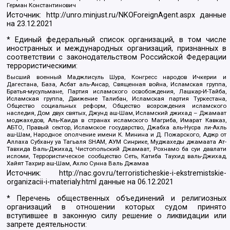
Герман Константинович
Источник:
http://unro.minjust.ru/NKOForeignAgent.aspx
данные
на
23.12.2021
* Единый федеральный список организаций, в том числе
иностранных и международных организаций, признанных в
соответствии с законодательством Российской Федерации
террористическими:
Высший военный Маджлисуль Шура, Конгресс народов Ичкерии и
Дагестана, База, Асбат аль-Ансар, Священная война, Исламская группа,
Братья-мусульмане, Партия исламского освобождения, Лашкар-И-Тайба,
Исламская группа, Движение Талибан, Исламская партия Туркестана,
Общество социальных реформ, Общество возрождения исламского
наследия, Дом двух святых, Джунд аш-Шам, Исламский джихад – Джамаат
моджахедов, Аль-Каида в странах исламского Магриба, Имарат Кавказ,
АБТО, Правый сектор, Исламское государство, Джабха аль-Нусра ли-Ахль
аш-Шам, Народное ополчение имени К. Минина и Д. Пожарского, Аджр от
Аллаха Субхану уа Тагьаля SHAM, АУМ Синрике, Муджахеды джамаата Ат-
Тавхида Валь-Джихад, Чистопольский Джамаат, Рохнамо ба суи давлати
исломи, Террористическое сообщество Сеть, Катиба Таухид валь-Джихад,
Хайят Тахрир аш-Шам, Ахлю Сунна Валь Джамаа
Источник:
http://nac.gov.ru/terroristicheskie-i-ekstremistskie-
organizacii-i-materialy.html
данные на
06.12.2021
* Перечень общественных объединений и религиозных
организаций в отношении которых судом принято
вступившее в законную силу решение о ликвидации или
запрете деятельности: