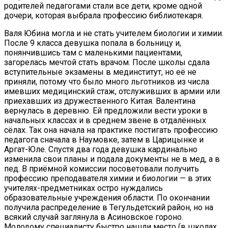
родителей педагогами стали все дети, кроме одной
дочери, которая выбрала профессию библиотекаря.
Валя Юбина могла и не стать учителем биологии и химии.
После 9 класса девушка попала в больницу и,
понянчившись там с маленькими пациентами,
загорелась мечтой стать врачом. После школы сдала
вступительные экзамены в мединститут, но её не
приняли, потому что было много льготников из числа
имевших медицинский стаж, отслуживших в армии или
приехавших из дружественного Китая. Валентина
вернулась в деревню. Ей предложили вести уроки в
начальных классах и в среднем звене в отдалённых
сёлах. Так она начала на практике постигать профессию
педагога сначала в Наумовке, затем в Царицынке и
Аргат-Юле. Спустя два года девушка кардинально
изменила свои планы и подала документы не в мед, а в
пед. В приёмной комиссии посоветовали получить
профессию преподавателя химии и биологии — в этих
учителях-предметниках остро нуждались
образовательные учреждения области. По окончании
получила распределение в Тегульдетский район, но на
всякий случай заглянула в Асиновское гороно.
Молодому специалисту быстро нашли место (в школах