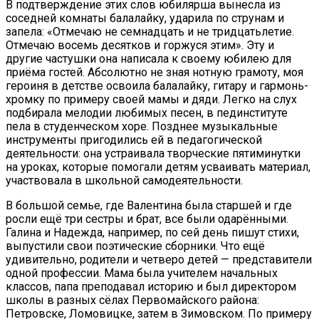
В подтверждение этих слов юбилярша вынесла из
соседней комнаты балалайку, ударила по струнам и
запела: «Отмечаю не семнадцать и не тридцатьлетие.
Отмечаю восемь десятков и горжуся этим». Эту и
другие частушки она написала к своему юбилею для
приёма гостей. Абсолютно не зная нотную грамоту, моя
героиня в детстве освоила балалайку, гитару и гармонь-
хромку по примеру своей мамы и дяди. Легко на слух
подбирала мелодии любимых песен, в пединституте
пела в студенческом хоре. Позднее музыкальные
инструменты пригодились ей в педагогической
деятельности: она устраивала творческие пятиминутки
на уроках, которые помогали детям усваивать материал,
участвовала в школьной самодеятельности.
В большой семье, где Валентина была старшей и где
росли ещё три сестры и брат, все были одарёнными.
Галина и Надежда, например, по сей день пишут стихи,
выпустили свои поэтические сборники. Что ещё
удивительно, родители и четверо детей — представители
одной профессии. Мама была учителем начальных
классов, папа преподавал историю и был директором
школы в разных сёлах Первомайского района:
Петровске, Ломовицке, затем в Зимовском. По примеру