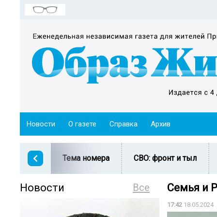
Новости
О газете
Справка
Архив
Тема номера
СВО: фронт и тыл
Новости
Все
Семья и 
17:42
18.05.2024