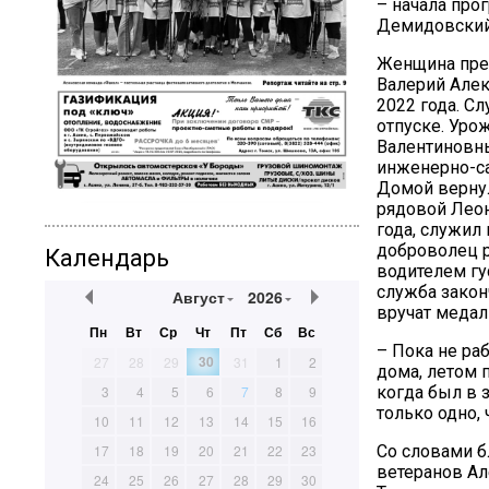
– начала про
Демидовский
Женщина пред
Валерий Алек
2022 года. С
отпуске. Уро
Валентиновны
инженерно-са
Домой вернул
рядовой Лео
года, служил
доброволец 
Календарь
водителем гу
служба закон
Август
2026
вручат медаль
Пн
Вт
Ср
Чт
Пт
Сб
Вс
– Пока не ра
30
27
28
29
31
1
2
дома, летом п
3
4
5
6
7
8
9
когда был в 
только одно,
10
11
12
13
14
15
16
17
18
19
20
21
22
23
Со словами б
ветеранов А
24
25
26
27
28
29
30