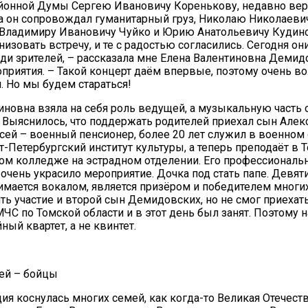
айонной Думы Сергею Ивановичу Коренькову, недавно ве
а он сопровождал гуманитарный груз, Николаю Николаеви
Владимиру Ивановичу Чуйко и Юрию Анатольевичу Кудино
низовать встречу, и те с радостью согласились. Сегодня он
еди зрителей, – рассказала мне Елена Валентиновна Демид
приятия. – Такой концерт даём впервые, поэтому очень во
я. Но мы будем стараться!
иновна взяла на себя роль ведущей, а музыкальную часть
 Выяснилось, что поддержать родителей приехал сын Алек
сей – военный пенсионер, более 20 лет служил в военном 
т-Петербургский институт культуры, а теперь преподаёт в
ом колледже на эстрадном отделении. Его профессиональ
очень украсило мероприятие. Дочка под стать папе. Девят
имается вокалом, является призёром и победителем многи
ть участие и второй сын Демидовских, но не смог приехат
МЧС по Томской области и в этот день был занят. Поэтому н
ый квартет, а не квинтет.
ей – бойцы
ия коснулась многих семей, как когда-то Великая Отечеств