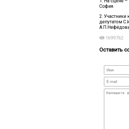
1. На сцене 
София.
2. Участники
депутатом С.
А.П.Нефёдовы
1699762
Оставить с