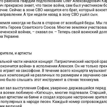
го районов гвардии подполковник Олег Александрович Кар
ч прекрасно знает, что такое война, сам был участником 
ечне. Сейчас в зоне СВО находится его брат, который воюет
аправлении. А три недели назад в зону СВО ушёл сын.
земля никогда не была в стороне от всеобщей беды. Мы го
пять Героев Советского Союза. Многие земляки участвова
чеченской войнах, – сказал он. – Теперь свой воинский до
на Украине.
рители, и артисты
льной части начался концерт. Патриотический настрой сра
 окончится война» в исполнении Алексея. Он не только прек
но играет на саксофоне. В течение всего концерта музыкан
ых композиций на различных по размерам и звучанию са
но было слышать этот инструмент в стенах техникума.
ал зал выступления Софии, уверенно державшейся перед 
ела всеми любимую «Катюшу», многие подпевали. Старши
ал артистам на баяне и создал хорошее настроение зрит
 популярных в народе песен. Каждый номер сопровождал
ми ведущей.