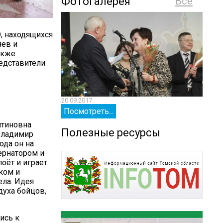
Фотогалерея
Все
, находящихся
яев и
акже
редставители
20.09.2017
20.09.
Посмотреть...
Посм
нтиновна
Полезные ресурсы
Владимир
ода он на
ернатором и
оёт и играет
ком и
ела. Идея
духа бойцов,
.
ись к