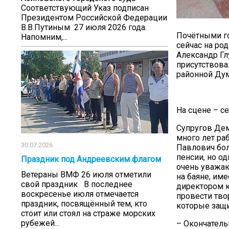
Соответствующий Указ подписан
Президентом Российской Федерации
В.В.Путиным 27 июля 2026 года.
Почётными го
Напомним,...
сейчас на ро
Александр Гл
присутствова
районной Ду
На сцене – с
Супругов Дем
много лет ра
30.07.2026
Павлович бол
пенсии, но о
Праздник под Андреевским флагом
очень уважаю
Ветераны ВМФ 26 июля отметили
на баяне, им
свой праздник В последнее
директором к
воскресенье июля отмечается
провести тво
праздник, посвящённый тем, кто
которые защи
стоит или стоял на страже морских
рубежей...
– Окончатель