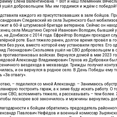
грамму Елена Валентиновна. – Вот и наш племянник Вячесл
 ушёл добровольцем. Мы им гордимся и ждём с победой!
ставила каждого из присутствовавших в зале бойцов. П
сандрович Следевский из села Зырянского был мобилизов
лужит в 60-й штурмовой бригаде ветеранов. Сейчас он нахо
женец села Мишутино Сергей Иванович Володин, бывший 
, на Донбассе с 2014 года. Ефрейтор Володин проходил сл
пёрной роте. Был тяжело ранен, долгое время провёл в го
ся без руки, вместо которой ему установили протез. Его 
нид Леонидович Скользяев ушёл на СВО добровольцем в о
 в противотанковых войсках. Вернулся домой в мае 2023 го
рядовой Александр Владимирович Глухов из Дубровки бы
сеничного вездехода в мехвзводе. Трижды получил контуз
чилась, и он вернулся в родное село. В День Победы ему 
 «За отвагу».
ботаю, – поделился со мной Александр. – Занимаюсь обуст
ланирую построить гараж, а к зиме буду искать работу. О 
зоне СВО, вспоминать тяжело, а рассказывать – тем более.
 чтобы поскорее всё закончилось и мужчины вернулись д
лагодарности к бойцам обратились председатель районног
лександр Павлович Нефёдов и военный комиссар Зырянско