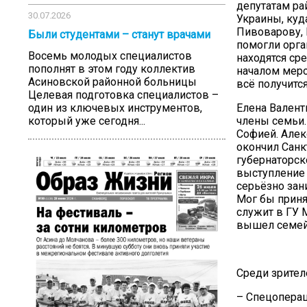
депутатам р
30.07.2026
Украины, куд
Пивоварову, 
Были студентами – станут врачами
помогли орга
Восемь молодых специалистов
находятся ср
пополнят в этом году коллектив
началом меро
Асиновской районной больницы
всё получитс
Целевая подготовка специалистов –
один из ключевых инструментов,
Елена Валент
который уже сегодня...
члены семьи.
Софией. Алек
окончил Санк
губернаторск
выступление 
серьёзно зан
Мог бы приня
служит в ГУ 
вышел семейн
Среди зрител
– Спецоперац