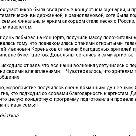
сех участников была своя роль в концертном сценарии, и 
 тематически выдержанной, и разноплановой, хотя была п
 семьи. Финальным ярким аккордом стала песня о России,
ым квартетом.
тот день побывал на концерте, получили массу положительны
валась тому, что познакомилась с такими открытыми, тал
ей Иванович Кореньков от имени благодарных зрителей 
иновне букет цветов. Довольны остались и сами артисты.
 исходило от зала, что все наши волнения улетучились с пе
ни своими впечатлениями. – Чувствовалось, что зрителям
общение.
о, мероприятие получилось очень домашним, душевным. 
гие, кто подходил со словами благодарности к артистам. Д
 что целую концертную программу подготовила и провела 
лантливая семья!
убботина