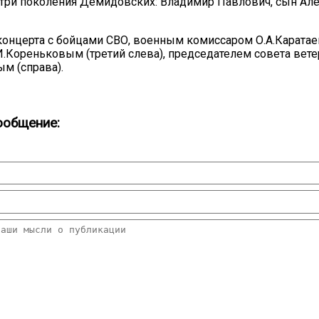
– три поколения Демидовских: Владимир Павлович, сын Але
 концерта с бойцами СВО, военным комиссаром О.А.Каратае
И.Кореньковым (третий слева), председателем совета вет
м (справа).
ообщение: