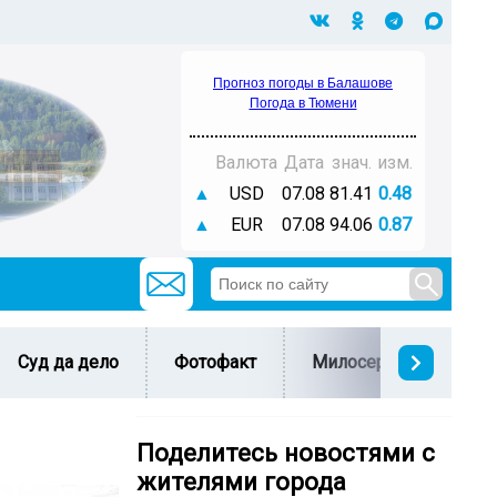
Прогноз погоды в Балашове
Погода в Тюмени
Валюта
Дата
знач.
изм.
▲
USD
07.08
81.41
0.48
▲
EUR
07.08
94.06
0.87
Суд да дело
Фотофакт
Милосердие
С 
Поделитесь новостями с
жителями города