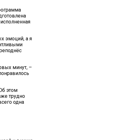
программа
одготовлена
 исполненная
х эмоций, а я
антливыми
преподнёс
рвых минут, –
 понравилось
Об этом
аже трудно
всего одна