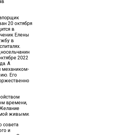
ав
рапорщик
ан 20 октября
дится в
ученик Елены
ужбу в
спиталях.
односельчанин
ктябре 2022
да. А
л механиком-
ию. Его
торжественно
ройством
том времени,
 Желание
омой живыми.
о совета
го и