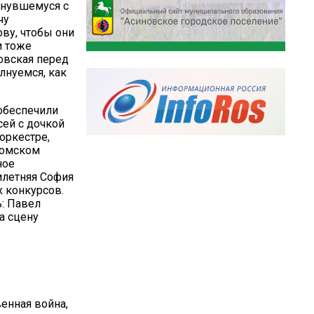
рнувшемуся с
чу
ву, чтобы они
и тоже
овская перед
лнуемся, как
 обеспечили
сей с дочкой
оркестре,
 Томском
ное
илетняя София
х конкурсов.
ь: Павел
а сцену
енная война,