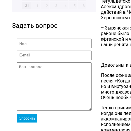
Тегульдетско
31
1
2
3
4
5
6
Александрови
действий в Ч
Херсонском н
Задать вопрос
– Зырянская 
районе было 
афганской и 
наши ребята 
Довольны и з
После официа
песня «Когда
но и виртуоз
много джазов
Очень необыч
Тепло приним
когда она п
аккомпаниров
исполнением
комментария