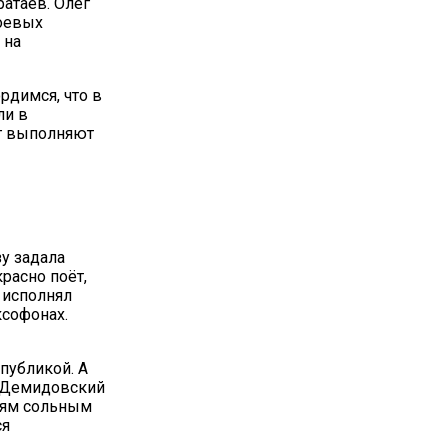
атаев. Олег
боевых
 на
рдимся, что в
ли в
лг выполняют
зу задала
расно поёт,
т исполнял
ксофонах.
публикой. А
й Демидовский
елям сольным
ся