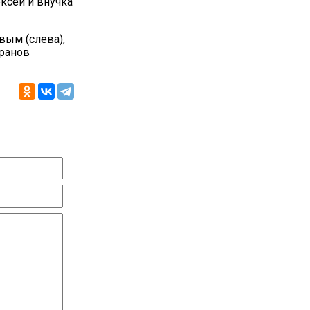
ксей и внучка
вым (слева),
еранов