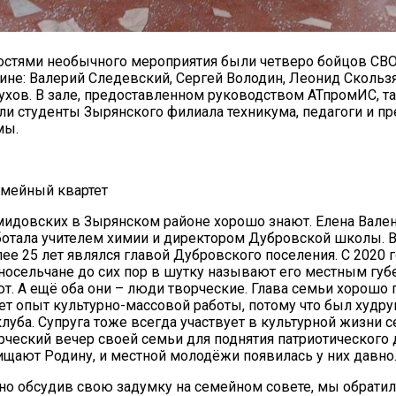
стями необычного мероприятия были четверо бойцов СВО
дине: Валерий Следевский, Сергей Володин, Леонид Скольз
ухов. В зале, предоставленном руководством АТпромИС, т
ли студенты Зырянского филиала техникума, педагоги и п
мы.
20.09.2017
емейный квартет
Посмотреть...
идовских в Зырянском районе хорошо знают. Елена Вале
ботала учителем химии и директором Дубровской школы. 
ее 25 лет являлся главой Дубровского поселения. С 2020 г
дносельчане до сих пор в шутку называют его местным губ
т. А ещё оба они – люди творческие. Глава семьи хорошо п
еет опыт культурно-массовой работы, потому что был худру
луба. Супруга тоже всегда участвует в культурной жизни с
рческий вечер своей семьи для поднятия патриотического 
щают Родину, и местной молодёжи появилась у них давно
но обсудив свою задумку на семейном совете, мы обратил