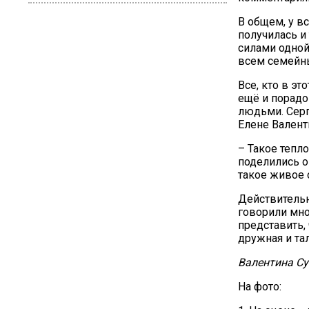
В общем, у в
получилась и
силами одной
всем семейн
Все, кто в э
ещё и порадо
людьми. Серг
Елене Валент
– Такое тепло
поделились о
такое живое 
Действительн
говорили мно
представить,
дружная и та
Валентина С
На фото: