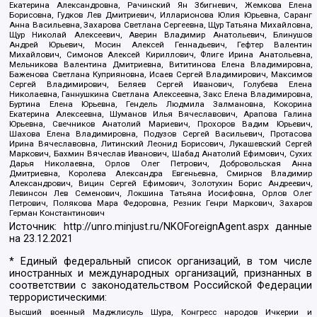
Екатерина Александровна, Рачинский Ян Збигневич, Жемкова Елена
Борисовна, Гудков Лев Дмитриевич, Илларионова Юлия Юрьевна, Саранг
Анна Васильевна, Захарова Светлана Сергеевна, Щур Татьяна Михайловна,
Щур Николай Алексеевич, Аверин Владимир Анатольевич, Блинушов
Андрей Юрьевич, Мосин Алексей Геннадьевич, Гефтер Валентин
Михайлович, Симонов Алексей Кириллович, Флиге Ирина Анатольевна,
Мельникова Валентина Дмитриевна, Вититинова Елена Владимировна,
Баженова Светлана Куприяновна, Исаев Сергей Владимирович, Максимов
Сергей Владимирович, Беляев Сергей Иванович, Голубева Елена
Николаевна, Ганнушкина Светлана Алексеевна, Закс Елена Владимировна,
Буртина Елена Юрьевна, Гендель Людмила Залмановна, Кокорина
Екатерина Алексеевна, Шуманов Илья Вячеславович, Арапова Галина
Юрьевна, Свечников Анатолий Мариевич, Прохоров Вадим Юрьевич,
Шахова Елена Владимировна, Подузов Сергей Васильевич, Протасова
Ирина Вячеславовна, Литинский Леонид Борисович, Лукашевский Сергей
Маркович, Бахмин Вячеслав Иванович, Шабад Анатолий Ефимович, Сухих
Дарья Николаевна, Орлов Олег Петрович, Добровольская Анна
Дмитриевна, Королева Александра Евгеньевна, Смирнов Владимир
Александрович, Вицин Сергей Ефимович, Золотухин Борис Андреевич,
Левинсон Лев Семенович, Локшина Татьяна Иосифовна, Орлов Олег
Петрович, Полякова Мара Федоровна, Резник Генри Маркович, Захаров
Герман Константинович
Источник:
http://unro.minjust.ru/NKOForeignAgent.aspx
данные
на
23.12.2021
* Единый федеральный список организаций, в том числе
иностранных и международных организаций, признанных в
соответствии с законодательством Российской Федерации
террористическими:
Высший военный Маджлисуль Шура, Конгресс народов Ичкерии и