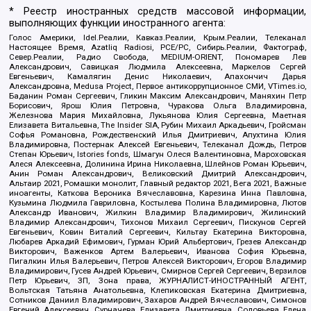
* Реестр иностранных средств массовой информации,
выполняющих функции иностранного агента:
Голос Америки, Idel.Реалии, Кавказ.Реалии, Крым.Реалии, Телеканал
Настоящее Время, Azatliq Radiosi, PCE/PC, Сибирь.Реалии, Фактограф,
Север.Реалии, Радио Свобода, MEDIUM-ORIENT, Пономарев Лев
Александрович, Савицкая Людмила Алексеевна, Маркелов Сергей
Евгеньевич, Камалягин Денис Николаевич, Апахончич Дарья
Александровна, Medusa Project, Первое антикоррупционное СМИ, VTimes.io,
Баданин Роман Сергеевич, Гликин Максим Александрович, Маняхин Петр
Борисович, Ярош Юлия Петровна, Чуракова Ольга Владимировна,
Железнова Мария Михайловна, Лукьянова Юлия Сергеевна, Маетная
Елизавета Витальевна, The Insider SIA, Рубин Михаил Аркадьевич, Гройсман
Софья Романовна, Рождественский Илья Дмитриевич, Апухтина Юлия
Владимировна, Постернак Алексей Евгеньевич, Телеканал Дождь, Петров
Степан Юрьевич, Istories fonds, Шмагун Олеся Валентиновна, Мароховская
Алеся Алексеевна, Долинина Ирина Николаевна, Шлейнов Роман Юрьевич,
Анин Роман Александрович, Великовский Дмитрий Александрович,
Альтаир 2021, Ромашки монолит, Главный редактор 2021, Вега 2021, Важные
иноагенты, Каткова Вероника Вячеславовна, Карезина Инна Павловна,
Кузьмина Людмила Гавриловна, Костылева Полина Владимировна, Лютов
Александр Иванович, Жилкин Владимир Владимирович, Жилинский
Владимир Александрович, Тихонов Михаил Сергеевич, Пискунов Сергей
Евгеньевич, Ковин Виталий Сергеевич, Кильтау Екатерина Викторовна,
Любарев Аркадий Ефимович, Гурман Юрий Альбертович, Грезев Александр
Викторович, Важенков Артем Валерьевич, Иванова София Юрьевна,
Пигалкин Илья Валерьевич, Петров Алексей Викторович, Егоров Владимир
Владимирович, Гусев Андрей Юрьевич, Смирнов Сергей Сергеевич, Верзилов
Петр Юрьевич, ЗП, Зона права, ЖУРНАЛИСТ-ИНОСТРАННЫЙ АГЕНТ,
Вольтская Татьяна Анатольевна, Клепиковская Екатерина Дмитриевна,
Сотников Даниил Владимирович, Захаров Андрей Вячеславович, Симонов
Евгений Алексеевич, Сурначева Елизавета Дмитриевна, Соловьева Елена