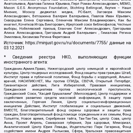
Анатольевна, Арапова Галина Юрьевна, Перл Роман Александрович, МЕМО,
Mason G.E.S. Anonymous Foundation, Stichting Bellingcat, Якутия – Наше
Мнение, Москоу диджитал медиа, РС-Балт, Заговора Максим
Александрович, Ветошкина Валерия Валерьевна, Павлов Иван Юрьевич,
Скворцова Елена Сергеевна, Оленичев Максим Владимирович, Как бы
инагент, Кочетков Игорь Викторович, Иркутский союз библиофилов, Честные
выборы, Нобелевский призыв, Еланчик Олег Александрович, Григорьева
Алина Александровна, Григорьев Андрей Валерьевич , Гималова Регина
Эмилевна, Хисамова Регина Фаритовна
Источник:
https://minjust.gov.ru/ru/documents/7755/
данные на
03.12.2021
* Сведения реестра НКО, выполняющих функции
иностранного агента:
Гражданин.Армия.Право, Нижегородский центр немецкой и европейской
культуры, Центр гендерных исследований, Фонд защиты прав граждан Штаб,
Институт права и публичной политики, Фонд борьбы с коррупцией, Альянс
врачей, НАСИЛИЮ.НЕТ, Мы против СПИДа, СВЕЧА, Открытый Петербург,
Гуманитарное действие, Лига Избирателей, Правовая инициатива,
Гражданская инициатива против экологической преступности,
Гражданский Союз, "Хасдей Ерушалаим" (Милосердие), Центр поддержки и
содействия развитию средств массовой информации, В защиту прав
заключенных, Горячая Линия, Центр социально-информационных
инициатив Действие, Институт глобализации и социальных движений,
ВМЕСТЕ, Благотворительный фонд охраны здоровья и защиты прав
граждан, Благотворительный фонд помощи осужденным и их семьям, Фонд
Тольятти, Новое время, Серебряная тайга, Так-Так-Так, центр Сова, центр
Анна, Проект Апрель, Самарская губерния, Эра здоровья, Мемориал,
Аналитический Центр Юрия Левады, Издательство Парк Гагарина, Фонд
содействия имени Андрея Рылькова, Сфера, Уральская правозащитная