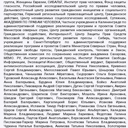
группа, Женщины Евразии, СИБАЛЬТ, Институт прав человека, Фонд защиты
гласности, Российский исследовательский центр по правам человека,
Дальневосточный центр развития гражданских инициатив и социального
партнерства, Пермский региональный правозащитный центр, Гражданское
действие, Центр независимых социологических исследований, Сутяжник,
АКАДЕМИЯ ПО ПРАВАМ ЧЕЛОВЕКА, Частное учреждение в Калининграде по
административной поддержке реализации программ и проектов Совета
Министров северных стран, Центр развития некоммерческих организаций,
Гражданское содействие, Интернешнл-Р, Центр Защиты Прав Средств
Массовой Информации, Институт развития прессы - Сибирь, Частное
учреждение в Санкт-Петербурге по административной поддержке
реализации программ и проектов Совета Министров Северных Стран, Фонд
поддержки свободы прессы, Гражданский контроль, Человек и Закон,
Общественная комиссия по сохранению наследия академика Сахарова,
МЕМО. РУ, Институт региональной прессы, Институт Развития Свободы
Информации, Экозащита!-Женсовет, Общественный вердикт, Евразийская
антимонопольная ассоциация, Дзугкоева Регина Николаевна, Кривенко
Сергей Владимирович, Милославский Павел Юрьевич, Шнырова Ольга
Вадимовна, Чанышева Лилия Айратовна, Сидорович Ольга Борисовна,
Туровский Александр Алексеевич, Васильева Анастасия Евгеньевна, Ривина
Анна Валерьевна, Бурдина Юлия Владимировна, Бойко Анатолий
Николаевич, Пивоваров Андрей Сергеевич, Дугин Сергей Георгиевич, Аверин
Виталий Евгеньевич, Барахоев Магомед Бекханович, Шевченко Дмитрий
Александрович, Шарипков Олег Викторович, Мошель Ирина Ароновна,
Шведов Григорий Сергеевич, Пономарев Лев Александрович, Созаев
Валерий Валерьевич, Каргалицкий Борис Юльевич, Исакова Ирина
Александровна, Исламов Тимур Рифгатович, Романова Ольга Евгеньевна,
Щаров Сергей Алексадрович, Цирульников Борис Альбертович, Халидова
Марина Владимировна, Людевиг Марина Зариевна, Федотова Галина
Анатольевна, Паутов Юрий Анатольевич, Верховский Александр Маркович,
Пислакова-Паркер Марина Петровна, Кочеткова Татьяна Владимировна,
Чуркина Наталья Валерьевна, Акимова Татьяна Николаевна, Золотарева