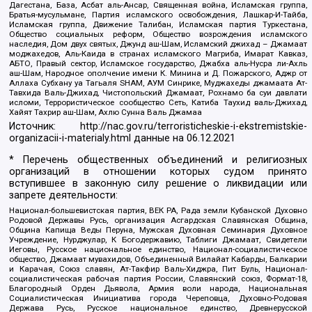
Дагестана, База, Асбат аль-Ансар, Священная война, Исламская группа,
Братья-мусульмане, Партия исламского освобождения, Лашкар-И-Тайба,
Исламская группа, Движение Талибан, Исламская партия Туркестана,
Общество социальных реформ, Общество возрождения исламского
наследия, Дом двух святых, Джунд аш-Шам, Исламский джихад – Джамаат
моджахедов, Аль-Каида в странах исламского Магриба, Имарат Кавказ,
АБТО, Правый сектор, Исламское государство, Джабха аль-Нусра ли-Ахль
аш-Шам, Народное ополчение имени К. Минина и Д. Пожарского, Аджр от
Аллаха Субхану уа Тагьаля SHAM, АУМ Синрике, Муджахеды джамаата Ат-
Тавхида Валь-Джихад, Чистопольский Джамаат, Рохнамо ба суи давлати
исломи, Террористическое сообщество Сеть, Катиба Таухид валь-Джихад,
Хайят Тахрир аш-Шам, Ахлю Сунна Валь Джамаа
Источник:
http://nac.gov.ru/terroristicheskie-i-ekstremistskie-
organizacii-i-materialy.html
данные на
06.12.2021
* Перечень общественных объединений и религиозных
организаций в отношении которых судом принято
вступившее в законную силу решение о ликвидации или
запрете деятельности:
Национал-большевистская партия, ВЕК РА, Рада земли Кубанской Духовно
Родовой Державы Русь, организация Асгардская Славянская Община,
Община Капища Веды Перуна, Мужская Духовная Семинария Духовное
Учреждение, Нурджулар, К Богодержавию, Таблиги Джамаат, Свидетели
Иеговы, Русское национальное единство, Национал-социалистическое
общество, Джамаат мувахидов, Объединенный Вилайат Кабарды, Балкарии
и Карачая, Союз славян, Ат-Такфир Валь-Хиджра, Пит Буль, Национал-
социалистическая рабочая партия России, Славянский союз, Формат-18,
Благородный Орден Дьявола, Армия воли народа, Национальная
Социалистическая Инициатива города Череповца, Духовно-Родовая
Держава Русь, Русское национальное единство, Древнерусской