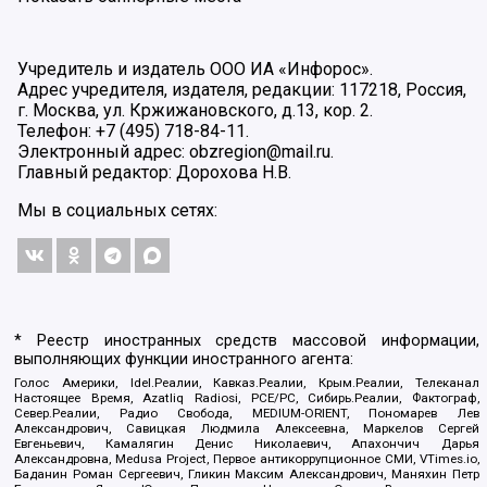
Учредитель и издатель ООО ИА «Инфорос».
Адрес учредителя, издателя, редакции: 117218, Россия,
г. Москва, ул. Кржижановского, д.13, кор. 2.
Телефон: +7 (495) 718-84-11.
Электронный адрес: obzregion@mail.ru.
Главный редактор: Дорохова Н.В.
Мы в социальных сетях:
* Реестр иностранных средств массовой информации,
выполняющих функции иностранного агента:
Голос Америки, Idel.Реалии, Кавказ.Реалии, Крым.Реалии, Телеканал
Настоящее Время, Azatliq Radiosi, PCE/PC, Сибирь.Реалии, Фактограф,
Север.Реалии, Радио Свобода, MEDIUM-ORIENT, Пономарев Лев
Александрович, Савицкая Людмила Алексеевна, Маркелов Сергей
Евгеньевич, Камалягин Денис Николаевич, Апахончич Дарья
Александровна, Medusa Project, Первое антикоррупционное СМИ, VTimes.io,
Баданин Роман Сергеевич, Гликин Максим Александрович, Маняхин Петр