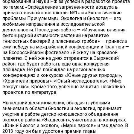
образования и науки РФ за успехи в разработке проекта
по темам: «Определение загрязнённости воздуха в
припарковочной зоне школы №1» и «Экологические
проблемы Причулымья». Экология и биология — его
любимые направления в исследовательской
деятельности. Последняя работа — «Изучение влияния
фитонцидной активности растений на развитие
гнилостных бактерий и плесневых грибов» — принесла
ему победу на межрайонной конференции и Гран-при —
на Всероссийском фестивале «Я живу на красивой
планете». С ней же на днях отправится в Зырянский
район, где будет работать ещё одна конкурсная
площадка. Не раз побеждал на региональных
конференциях и конкурсах «Юные друзья природы»,
«Хранители природы», «Юный исследователь», «Мир
вокруг нас». Кроме того, успешно защитил несколько
проектов по литературе.
Нынешний десятиклассник, обладая глубокими
знаниями в области биологии и экологии, принимает
участие в работе детско-юношеского объединения
экологов района «Экодесант», участвовал в конкурсах
«Юный биолог и эколог», «Марш парков» и так далее. В
2013 году он был удостоен премии главы