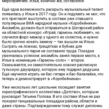
мероприятиях. Илья, конечно же, согласился.
Ещё одна возможность раскрыть музыкальный талант
появилась у Ильи в 2017 году. Он и подумать не мог, что
его пригласят выступить в составе уже ставшего
популярным ВИА народной музыки «Коробейники».
Ансамбль должен был отправиться в Шегарский район
на областной конкурс «Играй, гармонь любимая!», но
случился форс-мажор у одного из солистов, и нужно
было срочно искать замену — так вышли на Илью.
Сыграть на ложках, трещётках и бубнах для
музыкального парня не составило труда. Поездка
увенчалась успехом: ансамбль занял первое место, а
Илья в номинации «Гармонь-соло» — второе.
Оказывается, он самостоятельно освоил расписную
тульскую двухрядку, которую ему подарил дедушка.
Ещё научился играть на бас-гитаре и бас-балалайке, что
теперь и демонстрирует в «Коробейниках».
Уже несколько лет школьник посещает занятия
хореографического коллектива «Детство», которым
руководит Татьяна Попова. В его составе Илья не раз
покорял танцевальные площадки района, области и
даже страны. Подтверждением тому служат дипломы