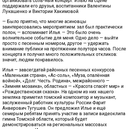
организовать соль-ный концерт. Илью на сцене
поддержали его друзья, воспитанники Валентины
Лукашенко и Виктории Хакимовой.
— Было приятно, что многие асиновцы
заинтересовались мероприятием: зал был практически
полон, — вспоминает Илья. — Это было очень
волнительное событие для меня. Одно дело — выйти
просто с песенным номером, другое — удержать
внимание публики на протяжении полутора часов. После
концерта я получил много положительных откликов:
значит, людям понравилось.
Илья — завсегдатай районных песенных конкурсов
«Маленькая страна», «Ас-соль», «Муза, опалённая
войной», «Долг. Честь. Родина», межрайонного —
«Зимняя мозаика», областных — «Красота спасёт мир» и
«Рождественская сказка». На одном из них нашего
земляка приметил томский композитор и музыкант,
заслуженный работник культуры России Фарит
Анверович Тугушев. Он предложил Илье и ещё
семерым ребятам принять участие в записи видеоклипа
гимна Томской области, который будет
демонстрироваться на региональных массовых