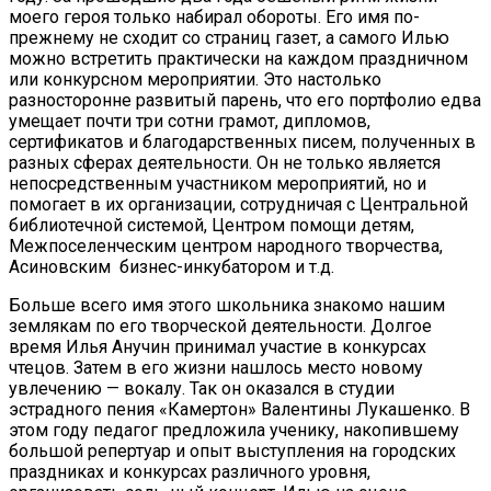
моего героя только набирал обороты. Его имя по-
прежнему не сходит со страниц газет, а самого Илью
можно встретить практически на каждом праздничном
или конкурсном мероприятии. Это настолько
разносторонне развитый парень, что его портфолио едва
умещает почти три сотни грамот, дипломов,
сертификатов и благодарственных писем, полученных в
разных сферах деятельности. Он не только является
непосредственным участником мероприятий, но и
помогает в их организации, сотрудничая с Центральной
библиотечной системой, Центром помощи детям,
Межпоселенческим центром народного творчества,
Асиновским бизнес-инкубатором и т.д.
Больше всего имя этого школьника знакомо нашим
землякам по его творческой деятельности. Долгое
время Илья Анучин принимал участие в конкурсах
чтецов. Затем в его жизни нашлось место новому
увлечению — вокалу. Так он оказался в студии
эстрадного пения «Камертон» Валентины Лукашенко. В
этом году педагог предложила ученику, накопившему
большой репертуар и опыт выступления на городских
праздниках и конкурсах различного уровня,