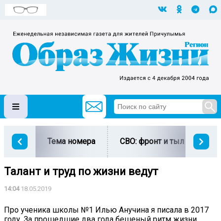
Тема номера
СВО: фронт и тыл
Ми
Талант и труд по жизни ведут
14:04
18.05.2019
Про ученика школы №1 Илью Анучина я писала в 2017
году. За прошедшие два года бешеный ритм жизни