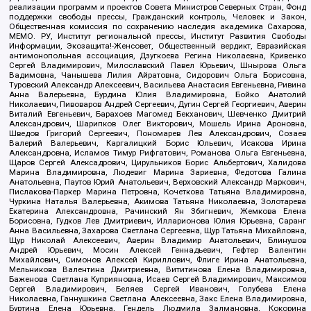
реализации программ и проектов Совета Министров Северных Стран, Фонд
поддержки свободы прессы, Гражданский контроль, Человек и Закон,
Общественная комиссия по сохранению наследия академика Сахарова,
МЕМО. РУ, Институт региональной прессы, Институт Развития Свободы
Информации, Экозащита!-Женсовет, Общественный вердикт, Евразийская
антимонопольная ассоциация, Дзугкоева Регина Николаевна, Кривенко
Сергей Владимирович, Милославский Павел Юрьевич, Шнырова Ольга
Вадимовна, Чанышева Лилия Айратовна, Сидорович Ольга Борисовна,
Туровский Александр Алексеевич, Васильева Анастасия Евгеньевна, Ривина
Анна Валерьевна, Бурдина Юлия Владимировна, Бойко Анатолий
Николаевич, Пивоваров Андрей Сергеевич, Дугин Сергей Георгиевич, Аверин
Виталий Евгеньевич, Барахоев Магомед Бекханович, Шевченко Дмитрий
Александрович, Шарипков Олег Викторович, Мошель Ирина Ароновна,
Шведов Григорий Сергеевич, Пономарев Лев Александрович, Созаев
Валерий Валерьевич, Каргалицкий Борис Юльевич, Исакова Ирина
Александровна, Исламов Тимур Рифгатович, Романова Ольга Евгеньевна,
Щаров Сергей Алексадрович, Цирульников Борис Альбертович, Халидова
Марина Владимировна, Людевиг Марина Зариевна, Федотова Галина
Анатольевна, Паутов Юрий Анатольевич, Верховский Александр Маркович,
Пислакова-Паркер Марина Петровна, Кочеткова Татьяна Владимировна,
Чуркина Наталья Валерьевна, Акимова Татьяна Николаевна, Золотарева
Екатерина Александровна, Рачинский Ян Збигневич, Жемкова Елена
Борисовна, Гудков Лев Дмитриевич, Илларионова Юлия Юрьевна, Саранг
Анна Васильевна, Захарова Светлана Сергеевна, Щур Татьяна Михайловна,
Щур Николай Алексеевич, Аверин Владимир Анатольевич, Блинушов
Андрей Юрьевич, Мосин Алексей Геннадьевич, Гефтер Валентин
Михайлович, Симонов Алексей Кириллович, Флиге Ирина Анатольевна,
Мельникова Валентина Дмитриевна, Вититинова Елена Владимировна,
Баженова Светлана Куприяновна, Исаев Сергей Владимирович, Максимов
Сергей Владимирович, Беляев Сергей Иванович, Голубева Елена
Николаевна, Ганнушкина Светлана Алексеевна, Закс Елена Владимировна,
Буртина Елена Юрьевна, Гендель Людмила Залмановна, Кокорина