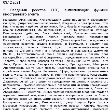
03.12.2021
* Сведения реестра НКО, выполняющих функции
иностранного агента:
Гражданин.Армия.Право, Нижегородский центр немецкой и европейской
культуры, Центр гендерных исследований, Фонд защиты прав граждан Штаб,
Институт права и публичной политики, Фонд борьбы с коррупцией, Альянс
врачей, НАСИЛИЮ.НЕТ, Мы против СПИДа, СВЕЧА, Открытый Петербург,
Гуманитарное действие, Лига Избирателей, Правовая инициатива,
Гражданская инициатива против экологической преступности,
Гражданский Союз, "Хасдей Ерушалаим" (Милосердие), Центр поддержки и
содействия развитию средств массовой информации, В защиту прав
заключенных, Горячая Линия, Центр социально-информационных
инициатив Действие, Институт глобализации и социальных движений,
ВМЕСТЕ, Благотворительный фонд охраны здоровья и защиты прав
граждан, Благотворительный фонд помощи осужденным и их семьям, Фонд
Тольятти, Новое время, Серебряная тайга, Так-Так-Так, центр Сова, центр
Анна, Проект Апрель, Самарская губерния, Эра здоровья, Мемориал,
Аналитический Центр Юрия Левады, Издательство Парк Гагарина, Фонд
содействия имени Андрея Рылькова, Сфера, Уральская правозащитная
группа, Женщины Евразии, СИБАЛЬТ, Институт прав человека, Фонд защиты
гласности, Российский исследовательский центр по правам человека,
Дальневосточный центр развития гражданских инициатив и социального
партнерства, Пермский региональный правозащитный центр, Гражданское
действие, Центр независимых социологических исследований, Сутяжник,
АКАДЕМИЯ ПО ПРАВАМ ЧЕЛОВЕКА, Частное учреждение в Калининграде по
административной поддержке реализации программ и проектов Совета
Министров северных стран, Центр развития некоммерческих организаций,
Гражданское содействие, Интернешнл-Р, Центр Защиты Прав Средств
Массовой Информации, Институт развития прессы - Сибирь, Частное
учреждение в Санкт-Петербурге по административной поддержке