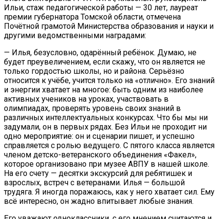
Ильи, стаж педагогической работы — 30 лет, лауреат
премии губернатора Томской области, отмечена
Почётной грамотой Министерства образования и науки и
другими ведомственными наградами:
— Илья, безусловно, одарённый ребёнок. Думаю, не
будет преувеличением, если скажу, что он является не
только гордостью школы, но и района. Серьёзно
относится к учёбе, учится только на «отлично». Его знаний
и энергии хватает на многое: быть одним из наиболее
активных учеников на уроках, участвовать в
олимпиадах, проверять уровень своих знаний в
различных интеллектуальных конкурсах. Что бы мы ни
задумали, он в первых рядах. Без Ильи не проходит ни
одно мероприятие: он и сценарии пишет, и успешно
справляется с ролью ведущего. С пятого класса является
членом детско-ветеранского объединения «Факел»,
которое организовано при музее АВПУ в нашей школе.
На его счету — десятки экскурсий для ребятишек и
взрослых, встреч с ветеранами. Илья — большой
трудяга. Я иногда поражаюсь, как у него хватает сил. Ему
всё интересно, он жадно впитывает любые знания.
Его уважают одноклассники, с его мнением считаются и