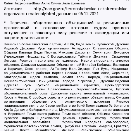
Хайят Тахрир аш-Шам, Ахлю Сунна Валь Джамаа
Источник:
http://nac.gov.ru/terroristicheskie-i-ekstremistskie-
organizacii-i-materialy.html
данные на
06.12.2021
* Перечень общественных объединений и религиозных
организаций в отношении которых судом принято
вступившее в законную силу решение о ликвидации или
запрете деятельности:
Национал-большевистская партия, ВЕК РА, Рада земли Кубанской Духовно
Родовой Державы Русь, организация Асгардская Славянская Община,
Община Капища Веды Перуна, Мужская Духовная Семинария Духовное
Учреждение, Нурджулар, К Богодержавию, Таблиги Джамаат, Свидетели
Иеговы, Русское национальное единство, Национал-социалистическое
общество, Джамаат мувахидов, Объединенный Вилайат Кабарды, Балкарии
и Карачая, Союз славян, Ат-Такфир Валь-Хиджра, Пит Буль, Национал-
социалистическая рабочая партия России, Славянский союз, Формат-18,
Благородный Орден Дьявола, Армия воли народа, Национальная
Социалистическая Инициатива города Череповца, Духовно-Родовая
Держава Русь, Русское национальное единство, Древнерусской
Инглистической церкви Православных Староверов-Инглингов, Русский
общенациональный союз, Движение против нелегальной иммиграции,
Кровь и Честь, О свободе совести и о религиозных объединениях, Омская
организация общественного политического движения Русское
национальное единство, Северное Братство, Клуб Болельщиков Футбольного
Клуба Динамо, Файзрахманисты, Мусульманская религиозная организация
п. Боровский Тюменского района Тюменской области, Община Коренного
Русского народа Щелковского района, Правый сектор, Украинская
национальная ассамблея – Украинская народная самооборона,
Украинская повстанческая армия, Тризуб им. Степана Бандеры, Братство,
Белый Крест, Misanthropic division, Религиозное объединение