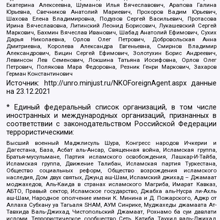
Екатерина Алексеевна, Шуманов Илья Вячеславович, Арапова Галина
Юрьевна, Свечников Анатолий Мариевич, Прохоров Вадим Юрьевич,
Шахова Елена Владимировна, Подузов Сергей Васильевич, Протасова
Ирина Вячеславовна, Литинский Леонид Борисович, Лукашевский Сергей
Маркович, Бахмин Вячеслав Иванович, Шабад Анатолий Ефимович, Сухих
Дарья Николаевна, Орлов Олег Петрович, Добровольская Анна
Дмитриевна, Королева Александра Евгеньевна, Смирнов Владимир
Александрович, Вицин Сергей Ефимович, Золотухин Борис Андреевич,
Левинсон Лев Семенович, Локшина Татьяна Иосифовна, Орлов Олег
Петрович, Полякова Мара Федоровна, Резник Генри Маркович, Захаров
Герман Константинович
Источник:
http://unro.minjust.ru/NKOForeignAgent.aspx
данные
на
23.12.2021
* Единый федеральный список организаций, в том числе
иностранных и международных организаций, признанных в
соответствии с законодательством Российской Федерации
террористическими:
Высший военный Маджлисуль Шура, Конгресс народов Ичкерии и
Дагестана, База, Асбат аль-Ансар, Священная война, Исламская группа,
Братья-мусульмане, Партия исламского освобождения, Лашкар-И-Тайба,
Исламская группа, Движение Талибан, Исламская партия Туркестана,
Общество социальных реформ, Общество возрождения исламского
наследия, Дом двух святых, Джунд аш-Шам, Исламский джихад – Джамаат
моджахедов, Аль-Каида в странах исламского Магриба, Имарат Кавказ,
АБТО, Правый сектор, Исламское государство, Джабха аль-Нусра ли-Ахль
аш-Шам, Народное ополчение имени К. Минина и Д. Пожарского, Аджр от
Аллаха Субхану уа Тагьаля SHAM, АУМ Синрике, Муджахеды джамаата Ат-
Тавхида Валь-Джихад, Чистопольский Джамаат, Рохнамо ба суи давлати
исломи, Террористическое сообщество Сеть, Катиба Таухид валь-Джихад,