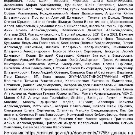
Борисович, Ярош Юлия Петровна, Чуракова Ольга Владимировна,
Железнова Мария Михайловна, Лукьянова Юлия Сергеевна, Маетная
Елизавета Витальевна, The Insider SIA, Рубин Михаил Аркадьевич, Гройсман
Софья Романовна, Рождественский Илья Дмитриевич, Апухтина Юлия
Владимировна, Постернак Алексей Евгеньевич, Телеканал Дождь, Петров
Степан Юрьевич, Istories fonds, Шмагун Олеся Валентиновна, Мароховская
Алеся Алексеевна, Долинина Ирина Николаевна, Шлейнов Роман Юрьевич,
Анин Роман Александрович, Великовский Дмитрий Александрович,
Альтаир 2021, Ромашки монолит, Главный редактор 2021, Вега 2021, Важные
иноагенты, Каткова Вероника Вячеславовна, Карезина Инна Павловна,
Кузьмина Людмила Гавриловна, Костылева Полина Владимировна, Лютов
Александр Иванович, Жилкин Владимир Владимирович, Жилинский
Владимир Александрович, Тихонов Михаил Сергеевич, Пискунов Сергей
Евгеньевич, Ковин Виталий Сергеевич, Кильтау Екатерина Викторовна,
Любарев Аркадий Ефимович, Гурман Юрий Альбертович, Грезев Александр
Викторович, Важенков Артем Валерьевич, Иванова София Юрьевна,
Пигалкин Илья Валерьевич, Петров Алексей Викторович, Егоров Владимир
Владимирович, Гусев Андрей Юрьевич, Смирнов Сергей Сергеевич, Верзилов
Петр Юрьевич, ЗП, Зона права, ЖУРНАЛИСТ-ИНОСТРАННЫЙ АГЕНТ,
Вольтская Татьяна Анатольевна, Клепиковская Екатерина Дмитриевна,
Сотников Даниил Владимирович, Захаров Андрей Вячеславович, Симонов
Евгений Алексеевич, Сурначева Елизавета Дмитриевна, Соловьева Елена
Анатольевна, Арапова Галина Юрьевна, Перл Роман Александрович, МЕМО,
Mason G.E.S. Anonymous Foundation, Stichting Bellingcat, Якутия – Наше
Мнение, Москоу диджитал медиа, РС-Балт, Заговора Максим
Александрович, Ветошкина Валерия Валерьевна, Павлов Иван Юрьевич,
Скворцова Елена Сергеевна, Оленичев Максим Владимирович, Как бы
инагент, Кочетков Игорь Викторович, Иркутский союз библиофилов, Честные
выборы, Нобелевский призыв, Еланчик Олег Александрович, Григорьева
Алина Александровна, Григорьев Андрей Валерьевич , Гималова Регина
Эмилевна, Хисамова Регина Фаритовна
Источник:
https://minjust.gov.ru/ru/documents/7755/
данные на