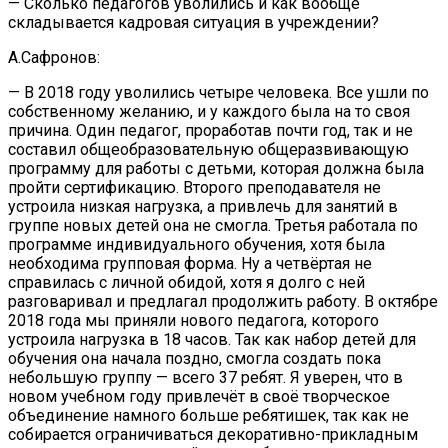
— Сколько педагогов уволились и как вообще
складывается кадровая ситуация в учреждении?
А.Сафронов:
— В 2018 году уволились четыре человека. Все ушли по
собственному желанию, и у каждого была на то своя
причина. Один педагог, проработав почти год, так и не
составил общеобразовательную общеразвивающую
программу для работы с детьми, которая должна была
пройти сертификацию. Второго преподавателя не
устроила низкая нагрузка, а привлечь для занятий в
группе новых детей она не смогла. Третья работала по
программе индивидуального обучения, хотя была
необходима групповая форма. Ну а четвёртая не
справилась с личной обидой, хотя я долго с ней
разговаривал и предлагал продолжить работу. В октябре
2018 года мы приняли нового педагога, которого
устроила нагрузка в 18 часов. Так как набор детей для
обучения она начала поздно, смогла создать пока
небольшую группу — всего 37 ребят. Я уверен, что в
новом учебном году привлечёт в своё творческое
объединение намного больше ребятишек, так как не
собирается ограничиваться декоративно-прикладным