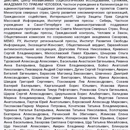
действие, Центр независимых социологических исследований, Сутяжник,
АКАДЕМИЯ ПО ПРАВАМ ЧЕЛОВЕКА, Частное учреждение в Калининграде по
административной поддержке реализации программ и проектов Совета
Министров северных стран, Центр развития некоммерческих организаций,
Гражданское содействие, Интернешнл-Р, Центр Защиты Прав Средств
Массовой Информации, Институт развития прессы - Сибирь, Частное
учреждение в Санкт-Петербурге по административной поддержке
реализации программ и проектов Совета Министров Северных Стран, Фонд
поддержки свободы прессы, Гражданский контроль, Человек и Закон,
Общественная комиссия по сохранению наследия академика Сахарова,
МЕМО. РУ, Институт региональной прессы, Институт Развития Свободы
Информации, Экозащита!-Женсовет, Общественный вердикт, Евразийская
антимонопольная ассоциация, Дзугкоева Регина Николаевна, Кривенко
Сергей Владимирович, Милославский Павел Юрьевич, Шнырова Ольга
Вадимовна, Чанышева Лилия Айратовна, Сидорович Ольга Борисовна,
Туровский Александр Алексеевич, Васильева Анастасия Евгеньевна, Ривина
Анна Валерьевна, Бурдина Юлия Владимировна, Бойко Анатолий
Николаевич, Пивоваров Андрей Сергеевич, Дугин Сергей Георгиевич, Аверин
Виталий Евгеньевич, Барахоев Магомед Бекханович, Шевченко Дмитрий
Александрович, Шарипков Олег Викторович, Мошель Ирина Ароновна,
Шведов Григорий Сергеевич, Пономарев Лев Александрович, Созаев
Валерий Валерьевич, Каргалицкий Борис Юльевич, Исакова Ирина
Александровна, Исламов Тимур Рифгатович, Романова Ольга Евгеньевна,
Щаров Сергей Алексадрович, Цирульников Борис Альбертович, Халидова
Марина Владимировна, Людевиг Марина Зариевна, Федотова Галина
Анатольевна, Паутов Юрий Анатольевич, Верховский Александр Маркович,
Пислакова-Паркер Марина Петровна, Кочеткова Татьяна Владимировна,
Чуркина Наталья Валерьевна, Акимова Татьяна Николаевна, Золотарева
Екатерина Александровна, Рачинский Ян Збигневич, Жемкова Елена
Борисовна, Гудков Лев Дмитриевич, Илларионова Юлия Юрьевна, Саранг
Анна Васильевна, Захарова Светлана Сергеевна, Щур Татьяна Михайловна,
Щур Николай Алексеевич, Аверин Владимир Анатольевич, Блинушов