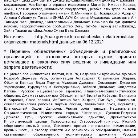
наследия, Дом двух святых, Джунд аш-Шам, Исламский джихад – Джамаат
моджахедов, Аль-Каида в странах исламского Магриба, Имарат Кавказ,
АБТО, Правый сектор, Исламское государство, Джабха аль-Нусра ли-Ахль
аш-Шам, Народное ополчение имени К. Минина и Д. Пожарского, Аджр от
Аллаха Субхану уа Тагьаля SHAM, АУМ Синрике, Муджахеды джамаата Ат-
Тавхида Валь-Джихад, Чистопольский Джамаат, Рохнамо ба суи давлати
исломи, Террористическое сообщество Сеть, Катиба Таухид валь-Джихад,
Хайят Тахрир аш-Шам, Ахлю Сунна Валь Джамаа
Источник:
http://nac.gov.ru/terroristicheskie-i-ekstremistskie-
organizacii-i-materialy.html
данные на
06.12.2021
* Перечень общественных объединений и религиозных
организаций в отношении которых судом принято
вступившее в законную силу решение о ликвидации или
запрете деятельности:
Национал-большевистская партия, ВЕК РА, Рада земли Кубанской Духовно
Родовой Державы Русь, организация Асгардская Славянская Община,
Община Капища Веды Перуна, Мужская Духовная Семинария Духовное
Учреждение, Нурджулар, К Богодержавию, Таблиги Джамаат, Свидетели
Иеговы, Русское национальное единство, Национал-социалистическое
общество, Джамаат мувахидов, Объединенный Вилайат Кабарды, Балкарии
и Карачая, Союз славян, Ат-Такфир Валь-Хиджра, Пит Буль, Национал-
социалистическая рабочая партия России, Славянский союз, Формат-18,
Благородный Орден Дьявола, Армия воли народа, Национальная
Социалистическая Инициатива города Череповца, Духовно-Родовая
Держава Русь, Русское национальное единство, Древнерусской
Инглистической церкви Православных Староверов-Инглингов, Русский
общенациональный союз, Движение против нелегальной иммиграции,
Кровь и Честь, О свободе совести и о религиозных объединениях, Омская
организация общественного политического движения Русское