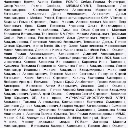
Настоящее Время, Azatliq Radiosi, PCE/PC, Сибирь.Реалии, Фактограф,
Север.Реалии, Радио Свобода, MEDIUM-ORIENT, Пономарев Лев
Александрович, Савицкая Людмила Алексеевна, Маркелов Сергей
Евгеньевич, Камалягин Денис Николаевич, Апахончич Дарья
Александровна, Medusa Project, Первое антикоррупционное СМИ, VTimes.io,
Баданин Роман Сергеевич, Гликин Максим Александрович, Маняхин Петр
Борисович, Ярош Юлия Петровна, Чуракова Ольга Владимировна,
Железнова Мария Михайловна, Лукьянова Юлия Сергеевна, Маетная
Елизавета Витальевна, The Insider SIA, Рубин Михаил Аркадьевич, Гройсман
Софья Романовна, Рождественский Илья Дмитриевич, Апухтина Юлия
Владимировна, Постернак Алексей Евгеньевич, Телеканал Дождь, Петров
Степан Юрьевич, Istories fonds, Шмагун Олеся Валентиновна, Мароховская
Алеся Алексеевна, Долинина Ирина Николаевна, Шлейнов Роман Юрьевич,
Анин Роман Александрович, Великовский Дмитрий Александрович,
Альтаир 2021, Ромашки монолит, Главный редактор 2021, Вега 2021, Важные
иноагенты, Каткова Вероника Вячеславовна, Карезина Инна Павловна,
Кузьмина Людмила Гавриловна, Костылева Полина Владимировна, Лютов
Александр Иванович, Жилкин Владимир Владимирович, Жилинский
Владимир Александрович, Тихонов Михаил Сергеевич, Пискунов Сергей
Евгеньевич, Ковин Виталий Сергеевич, Кильтау Екатерина Викторовна,
Любарев Аркадий Ефимович, Гурман Юрий Альбертович, Грезев Александр
Викторович, Важенков Артем Валерьевич, Иванова София Юрьевна,
Пигалкин Илья Валерьевич, Петров Алексей Викторович, Егоров Владимир
Владимирович, Гусев Андрей Юрьевич, Смирнов Сергей Сергеевич, Верзилов
Петр Юрьевич, ЗП, Зона права, ЖУРНАЛИСТ-ИНОСТРАННЫЙ АГЕНТ,
Вольтская Татьяна Анатольевна, Клепиковская Екатерина Дмитриевна,
Сотников Даниил Владимирович, Захаров Андрей Вячеславович, Симонов
Евгений Алексеевич, Сурначева Елизавета Дмитриевна, Соловьева Елена
Анатольевна, Арапова Галина Юрьевна, Перл Роман Александрович, МЕМО,
Mason G.E.S. Anonymous Foundation, Stichting Bellingcat, Якутия – Наше
Мнение, Москоу диджитал медиа, РС-Балт, Заговора Максим
Александрович, Ветошкина Валерия Валерьевна, Павлов Иван Юрьевич,