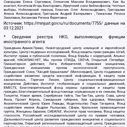
Скворцова Елена Сергеевна, Оленичев Максим Владимирович, Как бы
инагент, Кочетков Игорь Викторович, Иркутский союз библиофилов, Честные
выборы, Нобелевский призыв, Еланчик Олег Александрович, Григорьева
Алина Александровна, Григорьев Андрей Валерьевич , Гималова Регина
Эмилевна, Хисамова Регина Фаритовна
Источник:
https://minjust.gov.ru/ru/documents/7755/
данные на
03.12.2021
* Сведения реестра НКО, выполняющих функции
иностранного агента:
Гражданин.Армия.Право, Нижегородский центр немецкой и европейской
культуры, Центр гендерных исследований, Фонд защиты прав граждан Штаб,
Институт права и публичной политики, Фонд борьбы с коррупцией, Альянс
врачей, НАСИЛИЮ.НЕТ, Мы против СПИДа, СВЕЧА, Открытый Петербург,
Гуманитарное действие, Лига Избирателей, Правовая инициатива,
Гражданская инициатива против экологической преступности,
Гражданский Союз, "Хасдей Ерушалаим" (Милосердие), Центр поддержки и
содействия развитию средств массовой информации, В защиту прав
заключенных, Горячая Линия, Центр социально-информационных
инициатив Действие, Институт глобализации и социальных движений,
ВМЕСТЕ, Благотворительный фонд охраны здоровья и защиты прав
граждан, Благотворительный фонд помощи осужденным и их семьям, Фонд
Тольятти, Новое время, Серебряная тайга, Так-Так-Так, центр Сова, центр
Анна, Проект Апрель, Самарская губерния, Эра здоровья, Мемориал,
Аналитический Центр Юрия Левады, Издательство Парк Гагарина, Фонд
содействия имени Андрея Рылькова, Сфера, Уральская правозащитная
группа, Женщины Евразии, СИБАЛЬТ, Институт прав человека, Фонд защиты
гласности, Российский исследовательский центр по правам человека,
Дальневосточный центр развития гражданских инициатив и социального
партнерства, Пермский региональный правозащитный центр, Гражданское