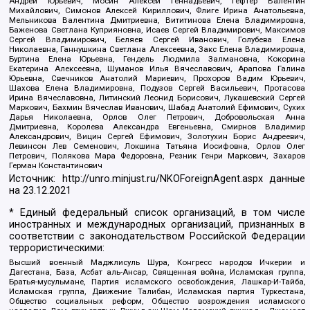
Андрей Юрьевич, Мосин Алексей Геннадьевич, Гефтер Валентин
Михайлович, Симонов Алексей Кириллович, Флиге Ирина Анатольевна,
Мельникова Валентина Дмитриевна, Вититинова Елена Владимировна,
Баженова Светлана Куприяновна, Исаев Сергей Владимирович, Максимов
Сергей Владимирович, Беляев Сергей Иванович, Голубева Елена
Николаевна, Ганнушкина Светлана Алексеевна, Закс Елена Владимировна,
Буртина Елена Юрьевна, Гендель Людмила Залмановна, Кокорина
Екатерина Алексеевна, Шуманов Илья Вячеславович, Арапова Галина
Юрьевна, Свечников Анатолий Мариевич, Прохоров Вадим Юрьевич,
Шахова Елена Владимировна, Подузов Сергей Васильевич, Протасова
Ирина Вячеславовна, Литинский Леонид Борисович, Лукашевский Сергей
Маркович, Бахмин Вячеслав Иванович, Шабад Анатолий Ефимович, Сухих
Дарья Николаевна, Орлов Олег Петрович, Добровольская Анна
Дмитриевна, Королева Александра Евгеньевна, Смирнов Владимир
Александрович, Вицин Сергей Ефимович, Золотухин Борис Андреевич,
Левинсон Лев Семенович, Локшина Татьяна Иосифовна, Орлов Олег
Петрович, Полякова Мара Федоровна, Резник Генри Маркович, Захаров
Герман Константинович
Источник:
http://unro.minjust.ru/NKOForeignAgent.aspx
данные
на
23.12.2021
* Единый федеральный список организаций, в том числе
иностранных и международных организаций, признанных в
соответствии с законодательством Российской Федерации
террористическими:
Высший военный Маджлисуль Шура, Конгресс народов Ичкерии и
Дагестана, База, Асбат аль-Ансар, Священная война, Исламская группа,
Братья-мусульмане, Партия исламского освобождения, Лашкар-И-Тайба,
Исламская группа, Движение Талибан, Исламская партия Туркестана,
Общество социальных реформ, Общество возрождения исламского