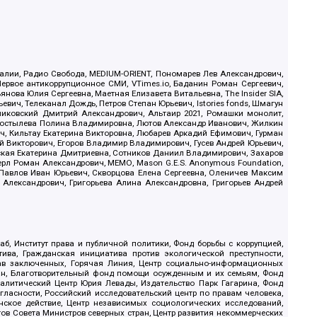
.Реалии, Радио Свобода, MEDIUM-ORIENT, Пономарев Лев Александрович,
ервое антикоррупционное СМИ, VTimes.io, Баданин Роман Сергеевич,
ова Юлия Сергеевна, Маетная Елизавета Витальевна, The Insider SIA,
ич, Телеканал Дождь, Петров Степан Юрьевич, Istories fonds, Шмагун
иковский Дмитрий Александрович, Альтаир 2021, Ромашки монолит,
, Костылева Полина Владимировна, Лютов Александр Иванович, Жилкин
, Кильтау Екатерина Викторовна, Любарев Аркадий Ефимович, Гурман
й Викторович, Егоров Владимир Владимирович, Гусев Андрей Юрьевич,
ская Екатерина Дмитриевна, Сотников Даниил Владимирович, Захаров
ерл Роман Александрович, МЕМО, Mason G.E.S. Anonymous Foundation,
, Павлов Иван Юрьевич, Скворцова Елена Сергеевна, Оленичев Максим
 Александрович, Григорьева Алина Александровна, Григорьев Андрей
б, Институт права и публичной политики, Фонд борьбы с коррупцией,
ива, Гражданская инициатива против экологической преступности,
рав заключенных, Горячая Линия, Центр социально-информационных
дан, Благотворительный фонд помощи осужденным и их семьям, Фонд
 Аналитический Центр Юрия Левады, Издательство Парк Гагарина, Фонд
гласности, Российский исследовательский центр по правам человека,
ское действие, Центр независимых социологических исследований,
в Совета Министров северных стран, Центр развития некоммерческих