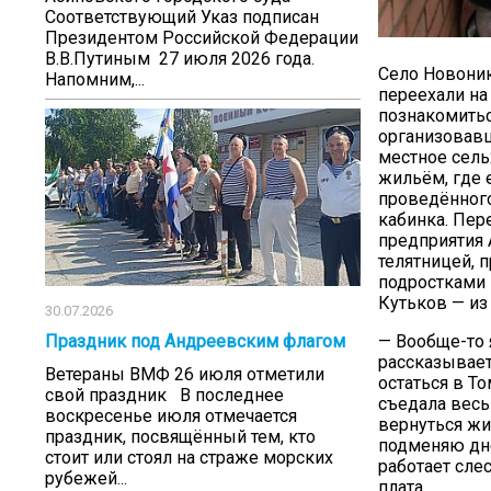
Соответствующий Указ подписан
Президентом Российской Федерации
В.В.Путиным 27 июля 2026 года.
Село Новоник
Напомним,...
переехали на
познакомитьс
организовавш
местное сель
жильём, где 
проведённого
кабинка. Пер
предприятия 
телятницей, 
подростками 
Кутьков — из
30.07.2026
— Вообще-то 
Праздник под Андреевским флагом
рассказывает
Ветераны ВМФ 26 июля отметили
остаться в Т
свой праздник В последнее
съедала весь
воскресенье июля отмечается
вернуться жит
праздник, посвящённый тем, кто
подменяю дне
стоит или стоял на страже морских
работает сле
рубежей...
плата.