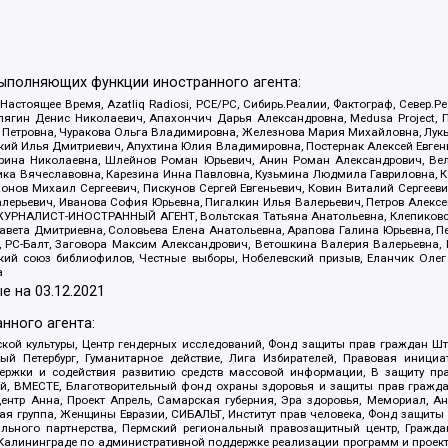
выполняющих функции иностранного агента:
 Настоящее Время, Azatliq Radiosi, PCE/PC, Сибирь.Реалии, Фактограф, Север
ягин Денис Николаевич, Апахончич Дарья Александровна, Medusa Project, П
етровна, Чуракова Ольга Владимировна, Железнова Мария Михайловна, Лукьян
й Илья Дмитриевич, Апухтина Юлия Владимировна, Постернак Алексей Евгеньев
рина Николаевна, Шлейнов Роман Юрьевич, Анин Роман Александрович, Вел
оника Вячеславовна, Карезина Инна Павловна, Кузьмина Людмила Гавриловна
ов Михаил Сергеевич, Пискунов Сергей Евгеньевич, Ковин Виталий Сергеевич
алерьевич, Иванова София Юрьевна, Пигалкин Илья Валерьевич, Петров Алексе
а, ЖУРНАЛИСТ-ИНОСТРАННЫЙ АГЕНТ, Вольтская Татьяна Анатольевна, Клепиков
авета Дмитриевна, Соловьева Елена Анатольевна, Арапова Галина Юрьевна, П
иа, РС-Балт, Заговора Максим Александрович, Ветошкина Валерия Валерьевна
ский союз библиофилов, Честные выборы, Нобелевский призыв, Еланчик Олег
а
е на
03.12.2021
нного агента:
ой культуры, Центр гендерных исследований, Фонд защиты прав граждан Шта
 Петербург, Гуманитарное действие, Лига Избирателей, Правовая инициат
держки и содействия развитию средств массовой информации, В защиту п
ий, ВМЕСТЕ, Благотворительный фонд охраны здоровья и защиты прав граж
, центр Анна, Проект Апрель, Самарская губерния, Эра здоровья, Мемориал,
я группа, Женщины Евразии, СИБАЛЬТ, Институт прав человека, Фонд защиты 
льного партнерства, Пермский региональный правозащитный центр, Граждан
лининграде по административной поддержке реализации программ и проекто