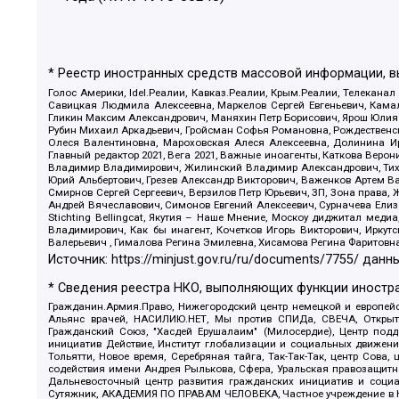
* Реестр иностранных средств массовой информации, 
Голос Америки, Idel.Реалии, Кавказ.Реалии, Крым.Реалии, Телеканал
Савицкая Людмила Алексеевна, Маркелов Сергей Евгеньевич, Камал
Гликин Максим Александрович, Маняхин Петр Борисович, Ярош Юлия П
Рубин Михаил Аркадьевич, Гройсман Софья Романовна, Рождественски
Олеся Валентиновна, Мароховская Алеся Алексеевна, Долинина И
Главный редактор 2021, Вега 2021, Важные иноагенты, Каткова Вер
Владимир Владимирович, Жилинский Владимир Александрович, Тихон
Юрий Альбертович, Грезев Александр Викторович, Важенков Артем В
Смирнов Сергей Сергеевич, Верзилов Петр Юрьевич, ЗП, Зона прав
Андрей Вячеславович, Симонов Евгений Алексеевич, Сурначева Елиз
Stichting Bellingcat, Якутия – Наше Мнение, Москоу диджитал мед
Владимирович, Как бы инагент, Кочетков Игорь Викторович, Иркут
Валерьевич , Гималова Регина Эмилевна, Хисамова Регина Фаритовн
Источник:
https://minjust.gov.ru/ru/documents/7755/
данны
* Сведения реестра НКО, выполняющих функции иностра
Гражданин.Армия.Право, Нижегородский центр немецкой и европейск
Альянс врачей, НАСИЛИЮ.НЕТ, Мы против СПИДа, СВЕЧА, Открытый
Гражданский Союз, "Хасдей Ерушалаим" (Милосердие), Центр под
инициатив Действие, Институт глобализации и социальных движен
Тольятти, Новое время, Серебряная тайга, Так-Так-Так, центр Сова
содействия имени Андрея Рылькова, Сфера, Уральская правозащитна
Дальневосточный центр развития гражданских инициатив и социа
Сутяжник, АКАДЕМИЯ ПО ПРАВАМ ЧЕЛОВЕКА, Частное учреждение в Ка