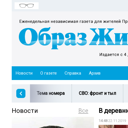
Новости
О газете
Справка
Архив
Тема номера
СВО: фронт и тыл
Новости
Все
В деревн
14:48
22.11.2019