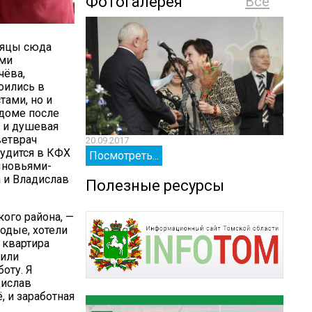
Фотогалерея
Все
сяцы сюда
ими
чёва,
оились в
тами, но и
 доме после
т и душевая
ветврач
20.09.2017
20.09.
рудится в КФХ
Посмотреть...
Посм
ыновьями-
а и Владислав
Полезные ресурсы
кого района, —
одые, хотели
 квартира
шили
боту. Я
дислав
, и заработная