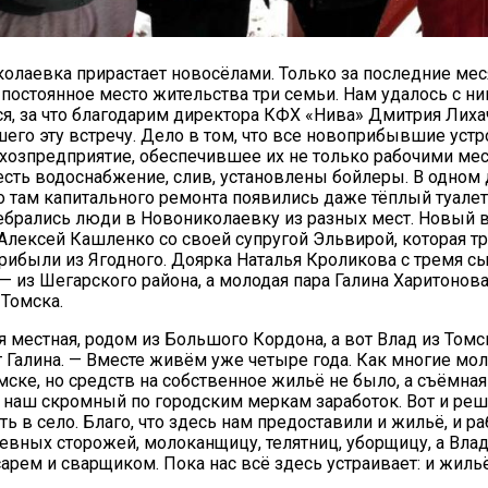
олаевка прирастает новосёлами. Только за последние ме
 постоянное место жительства три семьи. Нам удалось с н
я, за что благодарим директора КФХ «Нива» Дмитрия Лиха
его эту встречу. Дело в том, что все новоприбывшие устр
хозпредприятие, обеспечившее их не только рабочими мес
есть водоснабжение, слив, установлены бойлеры. В одном
 там капитального ремонта появились даже тёплый туале
ебрались люди в Новониколаевку из разных мест. Новый 
20.09.2017
Алексей Кашленко со своей супругой Эльвирой, которая т
Посмотреть...
прибыли из Ягодного. Доярка Наталья Кроликова с тремя с
— из Шегарского района, а молодая пара Галина Харитонов
 Томска.
я местная, родом из Большого Кордона, а вот Влад из Томс
 Галина. — Вместе живём уже четыре года. Как многие мол
омске, но средств на собственное жильё не было, а съёмная
 наш скромный по городским меркам заработок. Вот и ре
ь в село. Благо, что здесь нам предоставили и жильё, и ра
вных сторожей, молоканщицу, телятниц, уборщицу, а Вла
сарем и сварщиком. Пока нас всё здесь устраивает: и жильё