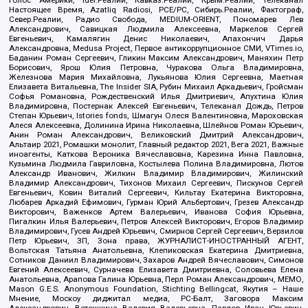
Настоящее Время, Azatliq Radiosi, PCE/PC, Сибирь.Реалии, Фактограф,
Север.Реалии, Радио Свобода, MEDIUM-ORIENT, Пономарев Лев
Александрович, Савицкая Людмила Алексеевна, Маркелов Сергей
Евгеньевич, Камалягин Денис Николаевич, Апахончич Дарья
Александровна, Medusa Project, Первое антикоррупционное СМИ, VTimes.io,
Баданин Роман Сергеевич, Гликин Максим Александрович, Маняхин Петр
Борисович, Ярош Юлия Петровна, Чуракова Ольга Владимировна,
Железнова Мария Михайловна, Лукьянова Юлия Сергеевна, Маетная
Елизавета Витальевна, The Insider SIA, Рубин Михаил Аркадьевич, Гройсман
Софья Романовна, Рождественский Илья Дмитриевич, Апухтина Юлия
Владимировна, Постернак Алексей Евгеньевич, Телеканал Дождь, Петров
Степан Юрьевич, Istories fonds, Шмагун Олеся Валентиновна, Мароховская
Алеся Алексеевна, Долинина Ирина Николаевна, Шлейнов Роман Юрьевич,
Анин Роман Александрович, Великовский Дмитрий Александрович,
Альтаир 2021, Ромашки монолит, Главный редактор 2021, Вега 2021, Важные
иноагенты, Каткова Вероника Вячеславовна, Карезина Инна Павловна,
Кузьмина Людмила Гавриловна, Костылева Полина Владимировна, Лютов
Александр Иванович, Жилкин Владимир Владимирович, Жилинский
Владимир Александрович, Тихонов Михаил Сергеевич, Пискунов Сергей
Евгеньевич, Ковин Виталий Сергеевич, Кильтау Екатерина Викторовна,
Любарев Аркадий Ефимович, Гурман Юрий Альбертович, Грезев Александр
Викторович, Важенков Артем Валерьевич, Иванова София Юрьевна,
Пигалкин Илья Валерьевич, Петров Алексей Викторович, Егоров Владимир
Владимирович, Гусев Андрей Юрьевич, Смирнов Сергей Сергеевич, Верзилов
Петр Юрьевич, ЗП, Зона права, ЖУРНАЛИСТ-ИНОСТРАННЫЙ АГЕНТ,
Вольтская Татьяна Анатольевна, Клепиковская Екатерина Дмитриевна,
Сотников Даниил Владимирович, Захаров Андрей Вячеславович, Симонов
Евгений Алексеевич, Сурначева Елизавета Дмитриевна, Соловьева Елена
Анатольевна, Арапова Галина Юрьевна, Перл Роман Александрович, МЕМО,
Mason G.E.S. Anonymous Foundation, Stichting Bellingcat, Якутия – Наше
Мнение, Москоу диджитал медиа, РС-Балт, Заговора Максим
Александрович, Ветошкина Валерия Валерьевна, Павлов Иван Юрьевич,