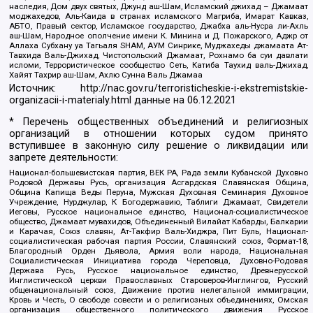
наследия, Дом двух святых, Джунд аш-Шам, Исламский джихад – Джамаат
моджахедов, Аль-Каида в странах исламского Магриба, Имарат Кавказ,
АБТО, Правый сектор, Исламское государство, Джабха аль-Нусра ли-Ахль
аш-Шам, Народное ополчение имени К. Минина и Д. Пожарского, Аджр от
Аллаха Субхану уа Тагьаля SHAM, АУМ Синрике, Муджахеды джамаата Ат-
Тавхида Валь-Джихад, Чистопольский Джамаат, Рохнамо ба суи давлати
исломи, Террористическое сообщество Сеть, Катиба Таухид валь-Джихад,
Хайят Тахрир аш-Шам, Ахлю Сунна Валь Джамаа
Источник:
http://nac.gov.ru/terroristicheskie-i-ekstremistskie-
organizacii-i-materialy.html
данные на
06.12.2021
* Перечень общественных объединений и религиозных
организаций в отношении которых судом принято
вступившее в законную силу решение о ликвидации или
запрете деятельности:
Национал-большевистская партия, ВЕК РА, Рада земли Кубанской Духовно
Родовой Державы Русь, организация Асгардская Славянская Община,
Община Капища Веды Перуна, Мужская Духовная Семинария Духовное
Учреждение, Нурджулар, К Богодержавию, Таблиги Джамаат, Свидетели
Иеговы, Русское национальное единство, Национал-социалистическое
общество, Джамаат мувахидов, Объединенный Вилайат Кабарды, Балкарии
и Карачая, Союз славян, Ат-Такфир Валь-Хиджра, Пит Буль, Национал-
социалистическая рабочая партия России, Славянский союз, Формат-18,
Благородный Орден Дьявола, Армия воли народа, Национальная
Социалистическая Инициатива города Череповца, Духовно-Родовая
Держава Русь, Русское национальное единство, Древнерусской
Инглистической церкви Православных Староверов-Инглингов, Русский
общенациональный союз, Движение против нелегальной иммиграции,
Кровь и Честь, О свободе совести и о религиозных объединениях, Омская
организация общественного политического движения Русское