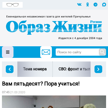
Тема номера
СВО: фронт и тыл
Ми
Вам пятьдесят? Пора учиться!
07:45
21.03.2020