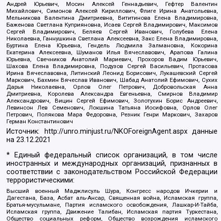
Андрей Юрьевич, Мосин Алексей Геннадьевич, Гефтер Валентин
Михайлович, Симонов Алексей Кириллович, Флиге Ирина Анатольевна,
Мельникова Валентина Дмитриевна, Вититинова Елена Владимировна,
Баженова Светлана Куприяновна, Исаев Сергей Владимирович, Максимов
Сергей Владимирович, Беляев Сергей Иванович, Голубева Елена
Николаевна, Ганнушкина Светлана Алексеевна, Закс Елена Владимировна,
Буртина Елена Юрьевна, Гендель Людмила Залмановна, Кокорина
Екатерина Алексеевна, Шуманов Илья Вячеславович, Арапова Галина
Юрьевна, Свечников Анатолий Мариевич, Прохоров Вадим Юрьевич,
Шахова Елена Владимировна, Подузов Сергей Васильевич, Протасова
Ирина Вячеславовна, Литинский Леонид Борисович, Лукашевский Сергей
Маркович, Бахмин Вячеслав Иванович, Шабад Анатолий Ефимович, Сухих
Дарья Николаевна, Орлов Олег Петрович, Добровольская Анна
Дмитриевна, Королева Александра Евгеньевна, Смирнов Владимир
Александрович, Вицин Сергей Ефимович, Золотухин Борис Андреевич,
Левинсон Лев Семенович, Локшина Татьяна Иосифовна, Орлов Олег
Петрович, Полякова Мара Федоровна, Резник Генри Маркович, Захаров
Герман Константинович
Источник:
http://unro.minjust.ru/NKOForeignAgent.aspx
данные
на
23.12.2021
* Единый федеральный список организаций, в том числе
иностранных и международных организаций, признанных в
соответствии с законодательством Российской Федерации
террористическими:
Высший военный Маджлисуль Шура, Конгресс народов Ичкерии и
Дагестана, База, Асбат аль-Ансар, Священная война, Исламская группа,
Братья-мусульмане, Партия исламского освобождения, Лашкар-И-Тайба,
Исламская группа, Движение Талибан, Исламская партия Туркестана,
Общество социальных реформ, Общество возрождения исламского