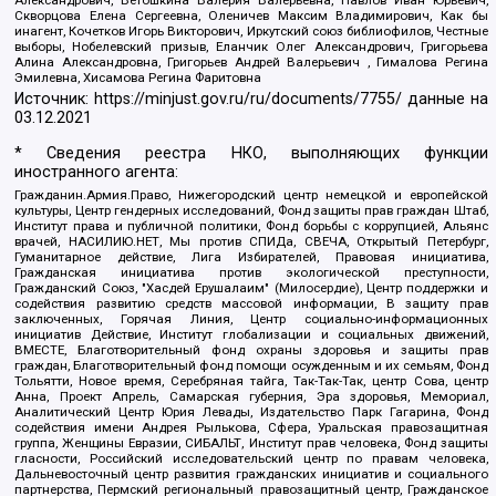
Скворцова Елена Сергеевна, Оленичев Максим Владимирович, Как бы
инагент, Кочетков Игорь Викторович, Иркутский союз библиофилов, Честные
выборы, Нобелевский призыв, Еланчик Олег Александрович, Григорьева
Алина Александровна, Григорьев Андрей Валерьевич , Гималова Регина
Эмилевна, Хисамова Регина Фаритовна
Источник:
https://minjust.gov.ru/ru/documents/7755/
данные на
03.12.2021
* Сведения реестра НКО, выполняющих функции
иностранного агента:
Гражданин.Армия.Право, Нижегородский центр немецкой и европейской
культуры, Центр гендерных исследований, Фонд защиты прав граждан Штаб,
Институт права и публичной политики, Фонд борьбы с коррупцией, Альянс
врачей, НАСИЛИЮ.НЕТ, Мы против СПИДа, СВЕЧА, Открытый Петербург,
Гуманитарное действие, Лига Избирателей, Правовая инициатива,
Гражданская инициатива против экологической преступности,
Гражданский Союз, "Хасдей Ерушалаим" (Милосердие), Центр поддержки и
содействия развитию средств массовой информации, В защиту прав
заключенных, Горячая Линия, Центр социально-информационных
инициатив Действие, Институт глобализации и социальных движений,
ВМЕСТЕ, Благотворительный фонд охраны здоровья и защиты прав
граждан, Благотворительный фонд помощи осужденным и их семьям, Фонд
Тольятти, Новое время, Серебряная тайга, Так-Так-Так, центр Сова, центр
Анна, Проект Апрель, Самарская губерния, Эра здоровья, Мемориал,
Аналитический Центр Юрия Левады, Издательство Парк Гагарина, Фонд
содействия имени Андрея Рылькова, Сфера, Уральская правозащитная
группа, Женщины Евразии, СИБАЛЬТ, Институт прав человека, Фонд защиты
гласности, Российский исследовательский центр по правам человека,
Дальневосточный центр развития гражданских инициатив и социального
партнерства, Пермский региональный правозащитный центр, Гражданское