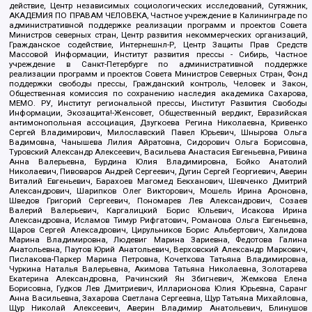
действие, Центр независимых социологических исследований, Сутяжник,
АКАДЕМИЯ ПО ПРАВАМ ЧЕЛОВЕКА, Частное учреждение в Калининграде по
административной поддержке реализации программ и проектов Совета
Министров северных стран, Центр развития некоммерческих организаций,
Гражданское содействие, Интернешнл-Р, Центр Защиты Прав Средств
Массовой Информации, Институт развития прессы - Сибирь, Частное
учреждение в Санкт-Петербурге по административной поддержке
реализации программ и проектов Совета Министров Северных Стран, Фонд
поддержки свободы прессы, Гражданский контроль, Человек и Закон,
Общественная комиссия по сохранению наследия академика Сахарова,
МЕМО. РУ, Институт региональной прессы, Институт Развития Свободы
Информации, Экозащита!-Женсовет, Общественный вердикт, Евразийская
антимонопольная ассоциация, Дзугкоева Регина Николаевна, Кривенко
Сергей Владимирович, Милославский Павел Юрьевич, Шнырова Ольга
Вадимовна, Чанышева Лилия Айратовна, Сидорович Ольга Борисовна,
Туровский Александр Алексеевич, Васильева Анастасия Евгеньевна, Ривина
Анна Валерьевна, Бурдина Юлия Владимировна, Бойко Анатолий
Николаевич, Пивоваров Андрей Сергеевич, Дугин Сергей Георгиевич, Аверин
Виталий Евгеньевич, Барахоев Магомед Бекханович, Шевченко Дмитрий
Александрович, Шарипков Олег Викторович, Мошель Ирина Ароновна,
Шведов Григорий Сергеевич, Пономарев Лев Александрович, Созаев
Валерий Валерьевич, Каргалицкий Борис Юльевич, Исакова Ирина
Александровна, Исламов Тимур Рифгатович, Романова Ольга Евгеньевна,
Щаров Сергей Алексадрович, Цирульников Борис Альбертович, Халидова
Марина Владимировна, Людевиг Марина Зариевна, Федотова Галина
Анатольевна, Паутов Юрий Анатольевич, Верховский Александр Маркович,
Пислакова-Паркер Марина Петровна, Кочеткова Татьяна Владимировна,
Чуркина Наталья Валерьевна, Акимова Татьяна Николаевна, Золотарева
Екатерина Александровна, Рачинский Ян Збигневич, Жемкова Елена
Борисовна, Гудков Лев Дмитриевич, Илларионова Юлия Юрьевна, Саранг
Анна Васильевна, Захарова Светлана Сергеевна, Щур Татьяна Михайловна,
Щур Николай Алексеевич, Аверин Владимир Анатольевич, Блинушов