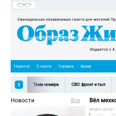
Новости
О газете
Справка
Архив
Тема номера
СВО: фронт и тыл
Новости
Все
Вёл мехк
07:24
07.08.2021