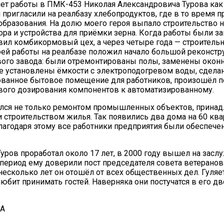
лет работы в ПМК-453 Николая Александровича Турова как
 пригласили на реалбазу хлебопродуктов, где в то время 
бразования. На долю моего героя выпало строительство 
ора и устройства для приёмки зерна. Когда работы были з
вил комбикормовый цех, а через четыре года — строитель
оей работы на реалбазе положил начало большой реконстр
ого завода: были отремонтированы полы, заменены оконн
 установлены ёмкости с электроподогревом воды, сдела
ванное бытовое помещение для работников, произошёл п
вого дозирования компонентов к автоматизированному.
ался не только ремонтом промышленных объектов, прина
 и строительством жилья. Так появились два дома на 60 кв
лагодаря этому все работники предприятия были обеспеч
Туров проработал около 17 лет, в 2000 году вышел на зас
т период ему доверили пост председателя совета ветеранов
несколько лет он отошёл от всех общественных дел. Гуляет
любит принимать гостей. Наверняка они постучатся в его д
НА