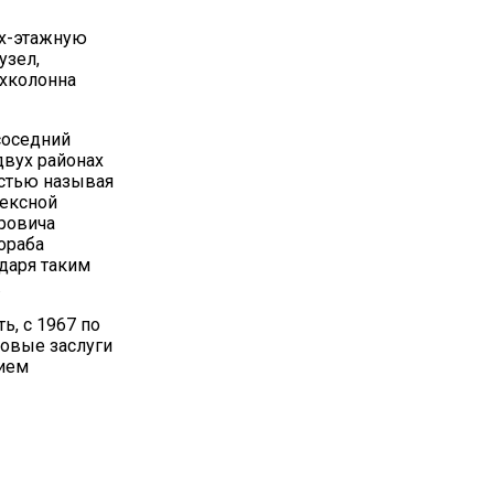
ух-этажную
узел,
ехколонна
соседний
двух районах
остью называя
лексной
ровича
ораба
даря таким
.
, с 1967 по
довые заслуги
нием