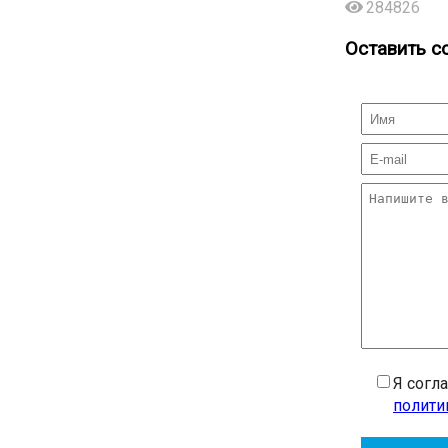
284826
Оставить с
Я согл
полити