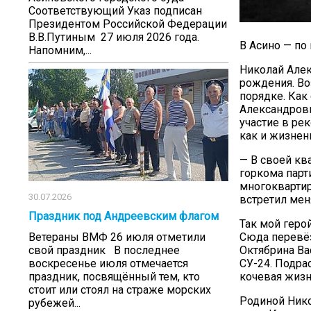
Соответствующий Указ подписан
Президентом Российской Федерации
В.В.Путиным 27 июля 2026 года.
В Асино — по
Напомним,...
Николай Алек
рождения. Во
порядке. Как
Александрови
участие в ре
как и жизнен
— В своей кв
горкома парт
многоквартир
30.07.2026
встретил мен
Праздник под Андреевским флагом
Так мой геро
Ветераны ВМФ 26 июля отметили
Сюда перевёз
свой праздник В последнее
Октябрина Ва
воскресенье июля отмечается
СУ-24. Подра
праздник, посвящённый тем, кто
кочевая жизн
стоит или стоял на страже морских
Родиной Нико
рубежей...