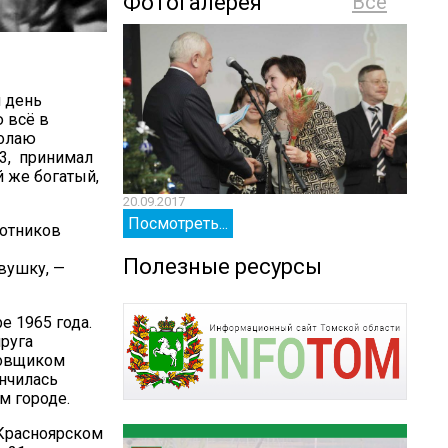
Фотогалерея
Все
й день
ю всё в
колаю
53, принимал
й же богатый,
20.09.2017
20.09.
Посмотреть...
Посм
ботников
Полезные ресурсы
вушку, —
е 1965 года.
руга
ровщиком
ончилась
м городе.
 Красноярском