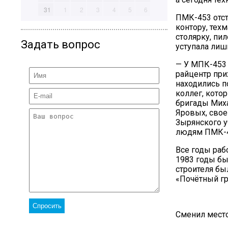
31
1
2
3
4
5
6
ПМК-453 отст
контору, тех
столярку, пи
Задать вопрос
уступала лиш
— У МПК-453 
райцентр при
находились п
коллег, кото
бригады Мих
Яровых, свое
Зырянского у
людям ПМК-4
Все годы раб
1983 годы бы
строителя бы
«Почётный гр
Сменил место