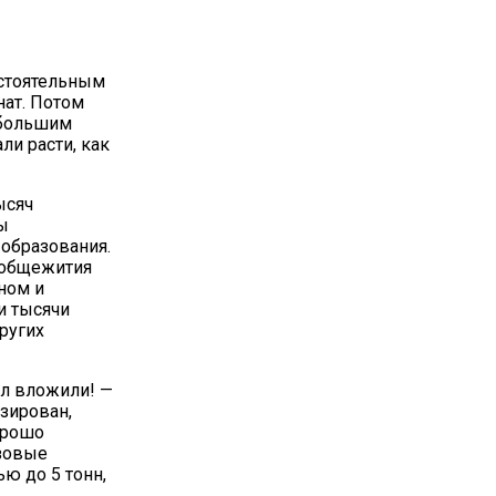
остоятельным
ат. Потом
 большим
ли расти, как
ысяч
ы
образования.
 общежития
ном и
и тысячи
ругих
ил вложили! —
изирован,
орошо
узовые
ю до 5 тонн,