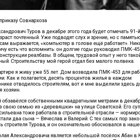
 приказу Совнархоза
сандрович Туров в декабре этого года будет отмечать 91-
зраст почтенный. Уже подводят слух и зрение, но с память
 сам выражается, «компьютер в голове ещё работает». Ни
чу есть что вспомнить: он долгие годы руководил ПМК-4
конструкции реалбазы. В общем, трудовой опыт у него тако
ный. Строительству мой герой отдал без малого полвека.
20.09.2017
Посмотреть...
артире я живу уже 55 лет. Дом возводила ПМК-453 для ра
ии. Как и полагается, десять процентов жилья в каждом
нике отводилось строителям, вот и мне выделили здесь д
я хозяин.
й обзавёлся собственными квадратными метрами в декабр
 свою семью из «деревяшки» на улице Советской. Его суп
сильевна тоже работала в строительной отрасли — норми
стали два сына — Вячеслав и Валерий. С тех самых пор зак
ь строителя Турова, и он окончательно обосновался в наше
лая Александровича является небольшой посёлок Абан в