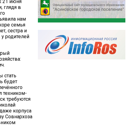
к 21 июня
, глядя в
го
бъявила нам
скоре семья
ет, сестра и
 у родителей
орый
озяйства:
ч.
ы стать
ь будет
печённого
л техником-
рск требуются
Николай
 даже корпуса
зу Совнархоза
льником