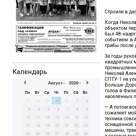
Строили в дв
Когда Никола
объектом пе
был 48-кварт
событием: в 
грибы после д
За годы руко
квадратных м
промышленног
Календарь
Николай Алек
СПТУ-1 на ул
Август
2026
Больше-Дорох
голов в Фили
Пн
Вт
Ср
Чт
Пт
Сб
Вс
населённых п
30
27
28
29
31
1
2
— А потом вс
3
4
5
6
7
8
9
сожалеет мой
10
11
12
13
14
15
16
техника совс
оснащённой: 
17
18
19
20
21
22
23
машины, трак
24
25
26
27
28
29
30
а сегодня тех