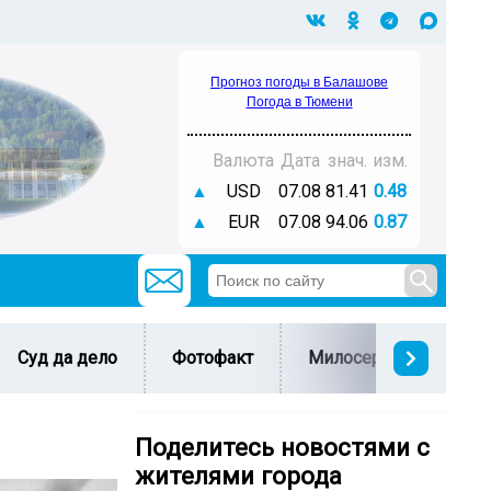
Прогноз погоды в Балашове
Погода в Тюмени
Валюта
Дата
знач.
изм.
▲
USD
07.08
81.41
0.48
▲
EUR
07.08
94.06
0.87
Суд да дело
Фотофакт
Милосердие
С 
Поделитесь новостями с
жителями города