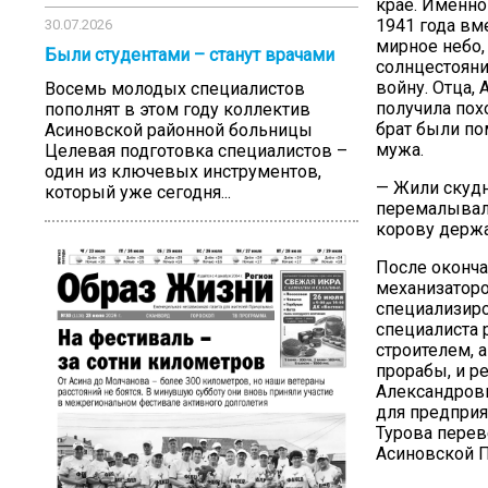
крае. Именно
1941 года вм
30.07.2026
мирное небо,
Были студентами – станут врачами
солнцестояни
войну. Отца, 
Восемь молодых специалистов
получила похо
пополнят в этом году коллектив
брат были по
Асиновской районной больницы
мужа.
Целевая подготовка специалистов –
один из ключевых инструментов,
— Жили скудн
который уже сегодня...
перемалывали
корову держа
После оконча
механизаторо
специализиро
специалиста 
строителем, 
прорабы, и р
Александрови
для предприя
Турова перев
Асиновской 