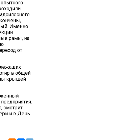
 опытного
проходили
надсилосного
акончены,
ный. Именно
укции
ые рамы, на
но
ереход от
длежащих
артир в общей
ены крышей
луженный
 предприятия.
, смотрит
вери и в День