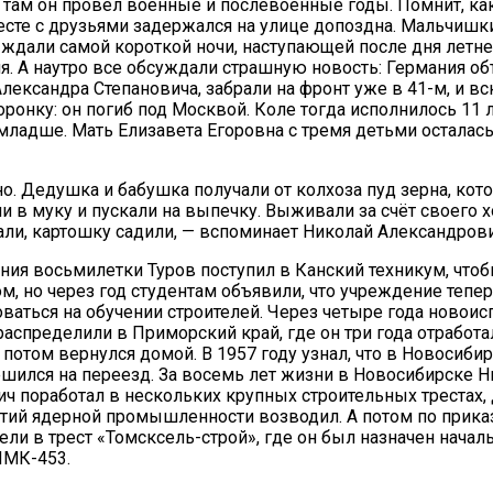
 там он провёл военные и послевоенные годы. Помнит, ка
есте с друзьями задержался на улице допоздна. Мальчишки
 ждали самой короткой ночи, наступающей после дня летне
я. А наутро все обсуждали страшную новость: Германия о
Александра Степановича, забрали на фронт уже в 41-м, и в
ронку: он погиб под Москвой. Коле тогда исполнилось 11 л
младше. Мать Елизавета Егоровна с тремя детьми осталась
о. Дедушка и бабушка получали от колхоза пуд зерна, кот
 в муку и пускали на выпечку. Выживали за счёт своего х
ли, картошку садили, — вспоминает Николай Александрови
ния восьмилетки Туров поступил в Канский техникум, чтоб
м, но через год студентам объявили, что учреждение тепер
ваться на обучении строителей. Через четыре года новоис
распределили в Приморский край, где он три года отработа
а потом вернулся домой. В 1957 году узнал, что в Новосиби
ешился на переезд. За восемь лет жизни в Новосибирске 
ч поработал в нескольких крупных строительных трестах,
тий ядерной промышленности возводил. А потом по прика
ели в трест «Томсксель-строй», где он был назначен нача
ПМК-453.