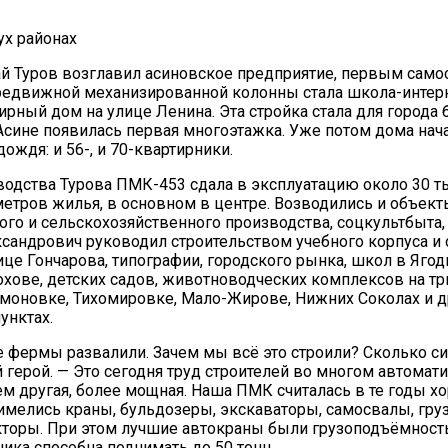
ух районах
й Туров возглавил асиновское предприятие, первым сам
редвижной механизированной колонны стала школа-интерн
ирный дом на улице Ленина. Эта стройка стала для города
Асине появилась первая многоэтажка. Уже потом дома нача
ождя: и 56-, и 70-квартирники.
водства Турова ПМК-453 сдала в эксплуатацию около 30 т
етров жилья, в основном в центре. Возводились и объект
о и сельскохозяйственного производства, соцкультбыта, 
сандрович руководил строительством учебного корпуса и
ице Гончарова, типографии, городского рынка, школ в Ягод
ове, детских садов, животноводческих комплексов на тр
моновке, Тихомировке, Мало-Жирове, Нижних Соколах и д
унктах.
е фермы развалили. Зачем мы всё это строили? Сколько с
 герой. — Это сегодня труд строителей во многом автомат
ем другая, более мощная. Наша ПМК считалась в те годы х
имелись краны, бульдозеры, экскаваторы, самосвалы, гр
торы. При этом лучшие автокраны были грузоподъёмность
ника способна поднимать до 50 тонн.