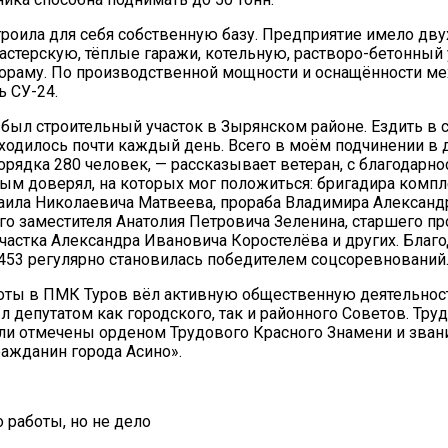
роила для себя собственную базу. Предприятие имело дв
мастерскую, тёплые гаражи, котельную, растворо-бетонный 
лораму. По производственной мощности и оснащённости м
ь СУ-24.
был строительный участок в Зырянском районе. Ездить в 
ходилось почти каждый день. Всего в моём подчинении в 
орядка 280 человек, — рассказывает ветеран, с благодарн
рым доверял, на которых мог положиться: бригадира комп
аила Николаевича Матвеева, прораба Владимира Александ
го заместителя Анатолия Петровича Зеленина, старшего пр
частка Александра Ивановича Коростелёва и других. Благо
53 регулярно становилась победителем соцсоревнований
оты в ПМК Туров вёл активную общественную деятельность
л депутатом как городского, так и районного Советов. Тру
ли отмечены орденом Трудового Красного Знамени и зва
ажданин города Асино».
 работы, но не дело