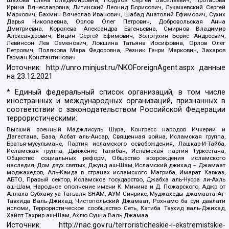
Шахова Елена Владимировна, Подузов Сергей Васильевич, Протасова
Ирина Вячеславовна, Литинский Леонид Борисович, Лукашевский Сергей
Маркович, Бахмин Вячеслав Иванович, Шабад Анатолий Ефимович, Сухих
Дарья Николаевна, Орлов Олег Петрович, Добровольская Анна
Дмитриевна, Королева Александра Евгеньевна, Смирнов Владимир
Александрович, Вицин Сергей Ефимович, Золотухин Борис Андреевич,
Левинсон Лев Семенович, Локшина Татьяна Иосифовна, Орлов Олег
Петрович, Полякова Мара Федоровна, Резник Генри Маркович, Захаров
Герман Константинович
Источник:
http://unro.minjust.ru/NKOForeignAgent.aspx
данные
на
23.12.2021
* Единый федеральный список организаций, в том числе
иностранных и международных организаций, признанных в
соответствии с законодательством Российской Федерации
террористическими:
Высший военный Маджлисуль Шура, Конгресс народов Ичкерии и
Дагестана, База, Асбат аль-Ансар, Священная война, Исламская группа,
Братья-мусульмане, Партия исламского освобождения, Лашкар-И-Тайба,
Исламская группа, Движение Талибан, Исламская партия Туркестана,
Общество социальных реформ, Общество возрождения исламского
наследия, Дом двух святых, Джунд аш-Шам, Исламский джихад – Джамаат
моджахедов, Аль-Каида в странах исламского Магриба, Имарат Кавказ,
АБТО, Правый сектор, Исламское государство, Джабха аль-Нусра ли-Ахль
аш-Шам, Народное ополчение имени К. Минина и Д. Пожарского, Аджр от
Аллаха Субхану уа Тагьаля SHAM, АУМ Синрике, Муджахеды джамаата Ат-
Тавхида Валь-Джихад, Чистопольский Джамаат, Рохнамо ба суи давлати
исломи, Террористическое сообщество Сеть, Катиба Таухид валь-Джихад,
Хайят Тахрир аш-Шам, Ахлю Сунна Валь Джамаа
Источник:
http://nac.gov.ru/terroristicheskie-i-ekstremistskie-