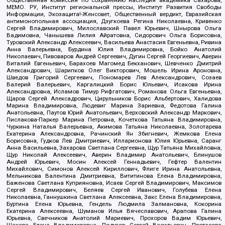
Общественная комиссия по сохранению наследия академика Сахарова,
МЕМО. РУ, Институт региональной прессы, Институт Развития Свободы
Информации, Экозащита!-Женсовет, Общественный вердикт, Евразийская
антимонопольная ассоциация, Дзугкоева Регина Николаевна, Кривенко
Сергей Владимирович, Милославский Павел Юрьевич, Шнырова Ольга
Вадимовна, Чанышева Лилия Айратовна, Сидорович Ольга Борисовна,
Туровский Александр Алексеевич, Васильева Анастасия Евгеньевна, Ривина
Анна Валерьевна, Бурдина Юлия Владимировна, Бойко Анатолий
Николаевич, Пивоваров Андрей Сергеевич, Дугин Сергей Георгиевич, Аверин
Виталий Евгеньевич, Барахоев Магомед Бекханович, Шевченко Дмитрий
Александрович, Шарипков Олег Викторович, Мошель Ирина Ароновна,
Шведов Григорий Сергеевич, Пономарев Лев Александрович, Созаев
Валерий Валерьевич, Каргалицкий Борис Юльевич, Исакова Ирина
Александровна, Исламов Тимур Рифгатович, Романова Ольга Евгеньевна,
Щаров Сергей Алексадрович, Цирульников Борис Альбертович, Халидова
Марина Владимировна, Людевиг Марина Зариевна, Федотова Галина
Анатольевна, Паутов Юрий Анатольевич, Верховский Александр Маркович,
Пислакова-Паркер Марина Петровна, Кочеткова Татьяна Владимировна,
Чуркина Наталья Валерьевна, Акимова Татьяна Николаевна, Золотарева
Екатерина Александровна, Рачинский Ян Збигневич, Жемкова Елена
Борисовна, Гудков Лев Дмитриевич, Илларионова Юлия Юрьевна, Саранг
Анна Васильевна, Захарова Светлана Сергеевна, Щур Татьяна Михайловна,
Щур Николай Алексеевич, Аверин Владимир Анатольевич, Блинушов
Андрей Юрьевич, Мосин Алексей Геннадьевич, Гефтер Валентин
Михайлович, Симонов Алексей Кириллович, Флиге Ирина Анатольевна,
Мельникова Валентина Дмитриевна, Вититинова Елена Владимировна,
Баженова Светлана Куприяновна, Исаев Сергей Владимирович, Максимов
Сергей Владимирович, Беляев Сергей Иванович, Голубева Елена
Николаевна, Ганнушкина Светлана Алексеевна, Закс Елена Владимировна,
Буртина Елена Юрьевна, Гендель Людмила Залмановна, Кокорина
Екатерина Алексеевна, Шуманов Илья Вячеславович, Арапова Галина
Юрьевна, Свечников Анатолий Мариевич, Прохоров Вадим Юрьевич,