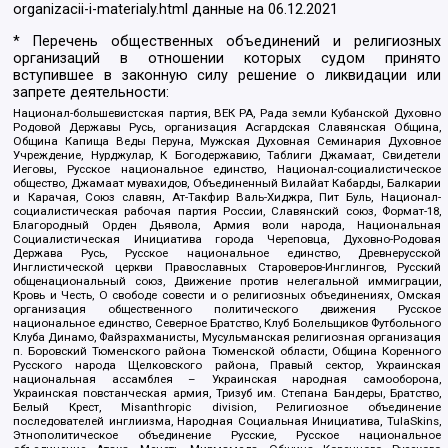
organizacii-i-materialy.html
данные на
06.12.2021
* Перечень общественных объединений и религиозных
организаций в отношении которых судом принято
вступившее в законную силу решение о ликвидации или
запрете деятельности:
Национал-большевистская партия, ВЕК РА, Рада земли Кубанской Духовно
Родовой Державы Русь, организация Асгардская Славянская Община,
Община Капища Веды Перуна, Мужская Духовная Семинария Духовное
Учреждение, Нурджулар, К Богодержавию, Таблиги Джамаат, Свидетели
Иеговы, Русское национальное единство, Национал-социалистическое
общество, Джамаат мувахидов, Объединенный Вилайат Кабарды, Балкарии
и Карачая, Союз славян, Ат-Такфир Валь-Хиджра, Пит Буль, Национал-
социалистическая рабочая партия России, Славянский союз, Формат-18,
Благородный Орден Дьявола, Армия воли народа, Национальная
Социалистическая Инициатива города Череповца, Духовно-Родовая
Держава Русь, Русское национальное единство, Древнерусской
Инглистической церкви Православных Староверов-Инглингов, Русский
общенациональный союз, Движение против нелегальной иммиграции,
Кровь и Честь, О свободе совести и о религиозных объединениях, Омская
организация общественного политического движения Русское
национальное единство, Северное Братство, Клуб Болельщиков Футбольного
Клуба Динамо, Файзрахманисты, Мусульманская религиозная организация
п. Боровский Тюменского района Тюменской области, Община Коренного
Русского народа Щелковского района, Правый сектор, Украинская
национальная ассамблея – Украинская народная самооборона,
Украинская повстанческая армия, Тризуб им. Степана Бандеры, Братство,
Белый Крест, Misanthropic division, Религиозное объединение
последователей инглиизма, Народная Социальная Инициатива, TulaSkins,
Этнополитическое объединение Русские, Русское национальное