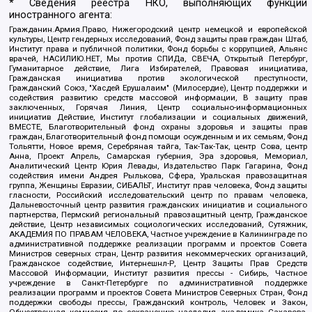
* Сведения реестра НКО, выполняющих функции
иностранного агента:
Гражданин.Армия.Право, Нижегородский центр немецкой и европейской
культуры, Центр гендерных исследований, Фонд защиты прав граждан Штаб,
Институт права и публичной политики, Фонд борьбы с коррупцией, Альянс
врачей, НАСИЛИЮ.НЕТ, Мы против СПИДа, СВЕЧА, Открытый Петербург,
Гуманитарное действие, Лига Избирателей, Правовая инициатива,
Гражданская инициатива против экологической преступности,
Гражданский Союз, "Хасдей Ерушалаим" (Милосердие), Центр поддержки и
содействия развитию средств массовой информации, В защиту прав
заключенных, Горячая Линия, Центр социально-информационных
инициатив Действие, Институт глобализации и социальных движений,
ВМЕСТЕ, Благотворительный фонд охраны здоровья и защиты прав
граждан, Благотворительный фонд помощи осужденным и их семьям, Фонд
Тольятти, Новое время, Серебряная тайга, Так-Так-Так, центр Сова, центр
Анна, Проект Апрель, Самарская губерния, Эра здоровья, Мемориал,
Аналитический Центр Юрия Левады, Издательство Парк Гагарина, Фонд
содействия имени Андрея Рылькова, Сфера, Уральская правозащитная
группа, Женщины Евразии, СИБАЛЬТ, Институт прав человека, Фонд защиты
гласности, Российский исследовательский центр по правам человека,
Дальневосточный центр развития гражданских инициатив и социального
партнерства, Пермский региональный правозащитный центр, Гражданское
действие, Центр независимых социологических исследований, Сутяжник,
АКАДЕМИЯ ПО ПРАВАМ ЧЕЛОВЕКА, Частное учреждение в Калининграде по
административной поддержке реализации программ и проектов Совета
Министров северных стран, Центр развития некоммерческих организаций,
Гражданское содействие, Интернешнл-Р, Центр Защиты Прав Средств
Массовой Информации, Институт развития прессы - Сибирь, Частное
учреждение в Санкт-Петербурге по административной поддержке
реализации программ и проектов Совета Министров Северных Стран, Фонд
поддержки свободы прессы, Гражданский контроль, Человек и Закон,