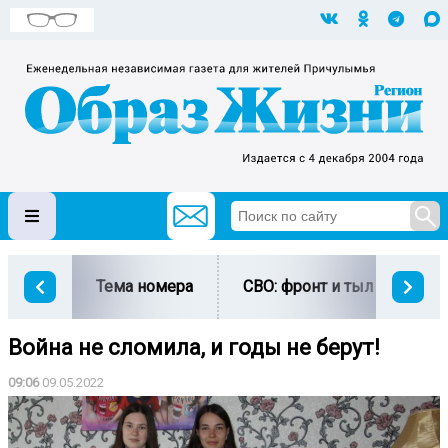
Тема номера
СВО: фронт и тыл
Ми
Война не сломила, и годы не берут!
09:06
09.05.2022