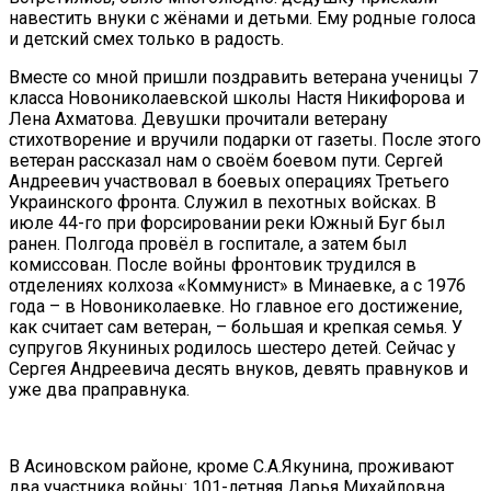
навестить внуки с жёнами и детьми. Ему родные голоса
и детский смех только в радость.
Вместе со мной пришли поздравить ветерана ученицы 7
класса Новониколаевской школы Настя Никифорова и
Лена Ахматова. Девушки прочитали ветерану
стихотворение и вручили подарки от газеты. После этого
ветеран рассказал нам о своём боевом пути. Сергей
Андреевич участвовал в боевых операциях Третьего
Украинского фронта. Служил в пехотных войсках. В
июле 44-го при форсировании реки Южный Буг был
ранен. Полгода провёл в госпитале, а затем был
комиссован. После войны фронтовик трудился в
отделениях колхоза «Коммунист» в Минаевке, а с 1976
года – в Новониколаевке. Но главное его достижение,
как считает сам ветеран, – большая и крепкая семья. У
супругов Якуниных родилось шестеро детей. Сейчас у
Сергея Андреевича десять внуков, девять правнуков и
уже два праправнука.
В Асиновском районе, кроме С.А.Якунина, проживают
два участника войны: 101-летняя Дарья Михайловна