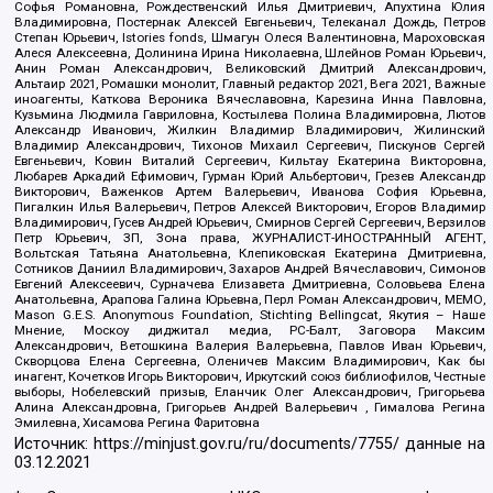
Софья Романовна, Рождественский Илья Дмитриевич, Апухтина Юлия
Владимировна, Постернак Алексей Евгеньевич, Телеканал Дождь, Петров
Степан Юрьевич, Istories fonds, Шмагун Олеся Валентиновна, Мароховская
Алеся Алексеевна, Долинина Ирина Николаевна, Шлейнов Роман Юрьевич,
Анин Роман Александрович, Великовский Дмитрий Александрович,
Альтаир 2021, Ромашки монолит, Главный редактор 2021, Вега 2021, Важные
иноагенты, Каткова Вероника Вячеславовна, Карезина Инна Павловна,
Кузьмина Людмила Гавриловна, Костылева Полина Владимировна, Лютов
Александр Иванович, Жилкин Владимир Владимирович, Жилинский
Владимир Александрович, Тихонов Михаил Сергеевич, Пискунов Сергей
Евгеньевич, Ковин Виталий Сергеевич, Кильтау Екатерина Викторовна,
Любарев Аркадий Ефимович, Гурман Юрий Альбертович, Грезев Александр
Викторович, Важенков Артем Валерьевич, Иванова София Юрьевна,
Пигалкин Илья Валерьевич, Петров Алексей Викторович, Егоров Владимир
Владимирович, Гусев Андрей Юрьевич, Смирнов Сергей Сергеевич, Верзилов
Петр Юрьевич, ЗП, Зона права, ЖУРНАЛИСТ-ИНОСТРАННЫЙ АГЕНТ,
Вольтская Татьяна Анатольевна, Клепиковская Екатерина Дмитриевна,
Сотников Даниил Владимирович, Захаров Андрей Вячеславович, Симонов
Евгений Алексеевич, Сурначева Елизавета Дмитриевна, Соловьева Елена
Анатольевна, Арапова Галина Юрьевна, Перл Роман Александрович, МЕМО,
Mason G.E.S. Anonymous Foundation, Stichting Bellingcat, Якутия – Наше
Мнение, Москоу диджитал медиа, РС-Балт, Заговора Максим
Александрович, Ветошкина Валерия Валерьевна, Павлов Иван Юрьевич,
Скворцова Елена Сергеевна, Оленичев Максим Владимирович, Как бы
инагент, Кочетков Игорь Викторович, Иркутский союз библиофилов, Честные
выборы, Нобелевский призыв, Еланчик Олег Александрович, Григорьева
Алина Александровна, Григорьев Андрей Валерьевич , Гималова Регина
Эмилевна, Хисамова Регина Фаритовна
Источник:
https://minjust.gov.ru/ru/documents/7755/
данные на
03.12.2021