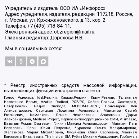
Учредитель и издатель ООО ИА «Инфорос».
Адрес учредителя, издателя, редакции: 117218, Россия,
г. Москва, ул. Кржижановского, д.13, кор. 2.
Телефон: +7 (495) 718-84-11.
Электронный адрес: obzregion@mail.ru.
Главный редактор: Дорохова Н.В.
Мы в социальных сетях:
* Реестр иностранных средств массовой информации,
выполняющих функции иностранного агента:
Голос Америки, Idel.Реалии, Кавказ.Реалии, Крым.Реалии, Телеканал
Настоящее Время, Azatliq Radiosi, PCE/PC, Сибирь.Реалии, Фактограф,
Север.Реалии, Радио Свобода, MEDIUM-ORIENT, Пономарев Лев
Александрович, Савицкая Людмила Алексеевна, Маркелов Сергей
Евгеньевич, Камалягин Денис Николаевич, Апахончич Дарья
Александровна, Medusa Project, Первое антикоррупционное СМИ, VTimes.io,
Баданин Роман Сергеевич, Гликин Максим Александрович, Маняхин Петр
Борисович, Ярош Юлия Петровна, Чуракова Ольга Владимировна,
Железнова Мария Михайловна, Лукьянова Юлия Сергеевна, Маетная
Елизавета Витальевна, The Insider SIA, Рубин Михаил Аркадьевич, Гройсман