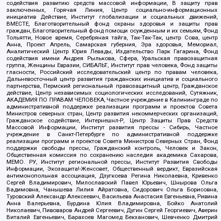
содействия развитию средств массовой информации, В защиту прав
заключенных, Горячая Линия, Центр социально-информационных
инициатив Действие, Институт глобализации и социальных движений,
ВМЕСТЕ, Благотворительный фонд охраны здоровья и защиты прав
граждан, Благотворительный фонд помощи осужденным и их семьям, Фонд
Тольятти, Новое время, Серебряная тайга, Так-Так-Так, центр Сова, центр
Анна, Проект Апрель, Самарская губерния, Эра здоровья, Мемориал,
Аналитический Центр Юрия Левады, Издательство Парк Гагарина, Фонд
содействия имени Андрея Рылькова, Сфера, Уральская правозащитная
группа, Женщины Евразии, СИБАЛЬТ, Институт прав человека, Фонд защиты
гласности, Российский исследовательский центр по правам человека,
Дальневосточный центр развития гражданских инициатив и социального
партнерства, Пермский региональный правозащитный центр, Гражданское
действие, Центр независимых социологических исследований, Сутяжник,
АКАДЕМИЯ ПО ПРАВАМ ЧЕЛОВЕКА, Частное учреждение в Калининграде по
административной поддержке реализации программ и проектов Совета
Министров северных стран, Центр развития некоммерческих организаций,
Гражданское содействие, Интернешнл-Р, Центр Защиты Прав Средств
Массовой Информации, Институт развития прессы - Сибирь, Частное
учреждение в Санкт-Петербурге по административной поддержке
реализации программ и проектов Совета Министров Северных Стран, Фонд
поддержки свободы прессы, Гражданский контроль, Человек и Закон,
Общественная комиссия по сохранению наследия академика Сахарова,
МЕМО. РУ, Институт региональной прессы, Институт Развития Свободы
Информации, Экозащита!-Женсовет, Общественный вердикт, Евразийская
антимонопольная ассоциация, Дзугкоева Регина Николаевна, Кривенко
Сергей Владимирович, Милославский Павел Юрьевич, Шнырова Ольга
Вадимовна, Чанышева Лилия Айратовна, Сидорович Ольга Борисовна,
Туровский Александр Алексеевич, Васильева Анастасия Евгеньевна, Ривина
Анна Валерьевна, Бурдина Юлия Владимировна, Бойко Анатолий
Николаевич, Пивоваров Андрей Сергеевич, Дугин Сергей Георгиевич, Аверин
Виталий Евгеньевич, Барахоев Магомед Бекханович, Шевченко Дмитрий