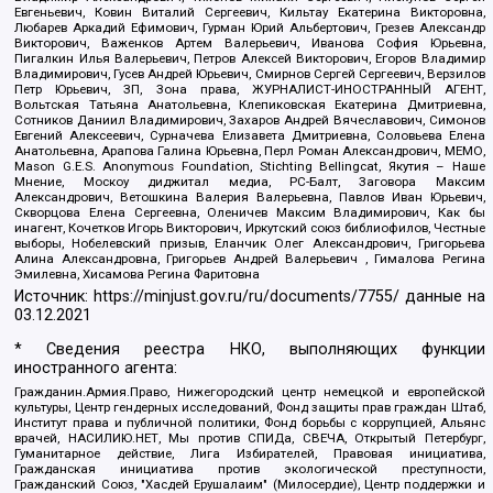
Евгеньевич, Ковин Виталий Сергеевич, Кильтау Екатерина Викторовна,
Любарев Аркадий Ефимович, Гурман Юрий Альбертович, Грезев Александр
Викторович, Важенков Артем Валерьевич, Иванова София Юрьевна,
Пигалкин Илья Валерьевич, Петров Алексей Викторович, Егоров Владимир
Владимирович, Гусев Андрей Юрьевич, Смирнов Сергей Сергеевич, Верзилов
Петр Юрьевич, ЗП, Зона права, ЖУРНАЛИСТ-ИНОСТРАННЫЙ АГЕНТ,
Вольтская Татьяна Анатольевна, Клепиковская Екатерина Дмитриевна,
Сотников Даниил Владимирович, Захаров Андрей Вячеславович, Симонов
Евгений Алексеевич, Сурначева Елизавета Дмитриевна, Соловьева Елена
Анатольевна, Арапова Галина Юрьевна, Перл Роман Александрович, МЕМО,
Mason G.E.S. Anonymous Foundation, Stichting Bellingcat, Якутия – Наше
Мнение, Москоу диджитал медиа, РС-Балт, Заговора Максим
Александрович, Ветошкина Валерия Валерьевна, Павлов Иван Юрьевич,
Скворцова Елена Сергеевна, Оленичев Максим Владимирович, Как бы
инагент, Кочетков Игорь Викторович, Иркутский союз библиофилов, Честные
выборы, Нобелевский призыв, Еланчик Олег Александрович, Григорьева
Алина Александровна, Григорьев Андрей Валерьевич , Гималова Регина
Эмилевна, Хисамова Регина Фаритовна
Источник:
https://minjust.gov.ru/ru/documents/7755/
данные на
03.12.2021
* Сведения реестра НКО, выполняющих функции
иностранного агента:
Гражданин.Армия.Право, Нижегородский центр немецкой и европейской
культуры, Центр гендерных исследований, Фонд защиты прав граждан Штаб,
Институт права и публичной политики, Фонд борьбы с коррупцией, Альянс
врачей, НАСИЛИЮ.НЕТ, Мы против СПИДа, СВЕЧА, Открытый Петербург,
Гуманитарное действие, Лига Избирателей, Правовая инициатива,
Гражданская инициатива против экологической преступности,
Гражданский Союз, "Хасдей Ерушалаим" (Милосердие), Центр поддержки и