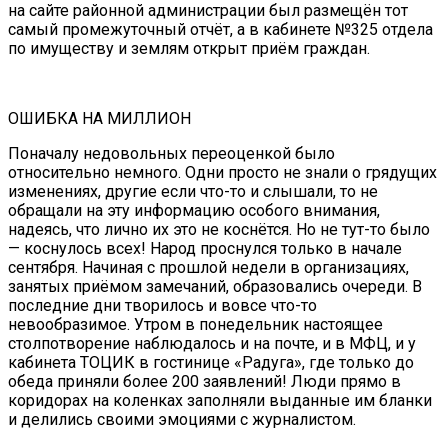
на сайте районной администрации был размещён тот
самый промежуточный отчёт, а в кабинете №325 отдела
по имуществу и землям открыт приём граждан.
ОШИБКА НА МИЛЛИОН
Поначалу недовольных переоценкой было
относительно немного. Одни просто не знали о грядущих
изменениях, другие если что-то и слышали, то не
обращали на эту информацию особого внимания,
надеясь, что лично их это не коснётся. Но не тут-то было
— коснулось всех! Народ проснулся только в начале
сентября. Начиная с прошлой недели в организациях,
занятых приёмом замечаний, образовались очереди. В
последние дни творилось и вовсе что-то
невообразимое. Утром в понедельник настоящее
столпотворение наблюдалось и на почте, и в МФЦ, и у
кабинета ТОЦИК в гостинице «Радуга», где только до
обеда приняли более 200 заявлений! Люди прямо в
коридорах на коленках заполняли выданные им бланки
и делились своими эмоциями с журналистом.