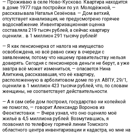
— Проживаю в селе Ново-Кусково. Квартира находится
в доме 1977 года постройки по ул. Молодёжной, —
рассказывала Наталья Сезёнова. — Дом ветхий,
отсутствует канализация, не предусмотрено горячее
водоснабжение. Инвентаризационная оценка
составляла 219 тысяч рублей, а сейчас квартиру
оценили… в 1 миллион 291 тысячу рублей!
— Я как пенсионерка от налога на имущество
освобождена, но всё равно сижу в очереди с
заявлением, потому что нашему правительству нельзя
доверять. Сегодня с пенсионеров деньги не берут, а уже
завтра всё может измениться, — опасается Нина
Алиткина, рассказавшая, что её квартиру,
расположенную в арболитовом доме по ул. АВПУ, 29/1,
оценили в 1 миллион 423 тысячи рублей, что, по словам
женщины, не соответствует действительности.
— А я сам себе дом построил, государство ни копейкой
не помогло, — говорит Александр Воронов из
Феоктистовки. — Вчера узнал, что оно оценило моё
жильё в 4,5 миллиона рублей. Возмутившись, я
позвонил по телефону горячей линии Томского
областного центра инвентаризации и кадастра, но мне на