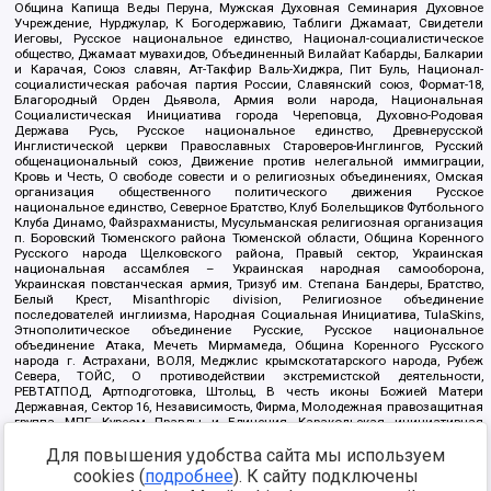
Община Капища Веды Перуна, Мужская Духовная Семинария Духовное
Учреждение, Нурджулар, К Богодержавию, Таблиги Джамаат, Свидетели
Иеговы, Русское национальное единство, Национал-социалистическое
общество, Джамаат мувахидов, Объединенный Вилайат Кабарды, Балкарии
и Карачая, Союз славян, Ат-Такфир Валь-Хиджра, Пит Буль, Национал-
социалистическая рабочая партия России, Славянский союз, Формат-18,
Благородный Орден Дьявола, Армия воли народа, Национальная
Социалистическая Инициатива города Череповца, Духовно-Родовая
Держава Русь, Русское национальное единство, Древнерусской
Инглистической церкви Православных Староверов-Инглингов, Русский
общенациональный союз, Движение против нелегальной иммиграции,
Кровь и Честь, О свободе совести и о религиозных объединениях, Омская
организация общественного политического движения Русское
национальное единство, Северное Братство, Клуб Болельщиков Футбольного
Клуба Динамо, Файзрахманисты, Мусульманская религиозная организация
п. Боровский Тюменского района Тюменской области, Община Коренного
Русского народа Щелковского района, Правый сектор, Украинская
национальная ассамблея – Украинская народная самооборона,
Украинская повстанческая армия, Тризуб им. Степана Бандеры, Братство,
Белый Крест, Misanthropic division, Религиозное объединение
последователей инглиизма, Народная Социальная Инициатива, TulaSkins,
Этнополитическое объединение Русские, Русское национальное
объединение Атака, Мечеть Мирмамеда, Община Коренного Русского
народа г. Астрахани, ВОЛЯ, Меджлис крымскотатарского народа, Рубеж
Севера, ТОЙС, О противодействии экстремистской деятельности,
РЕВТАТПОД, Артподготовка, Штольц, В честь иконы Божией Матери
Державная, Сектор 16, Независимость, Фирма, Молодежная правозащитная
группа МПГ, Курсом Правды и Единения, Каракольская инициативная
группа, Автоград Крю, Союз Славянских Сил Руси, Алля-Аят,
Благотворительный пансионат Ак Умут, Русская республика Русь,
Для повышения удобства сайта мы используем
Арестантское уголовное единство, Башкорт, Нация и свобода, W.H.С., Фалунь
cookies (
подробнее
). К сайту подключены
Дафа, Иртыш Ultras, Русский Патриотический клуб-Новокузнецк/РПК,