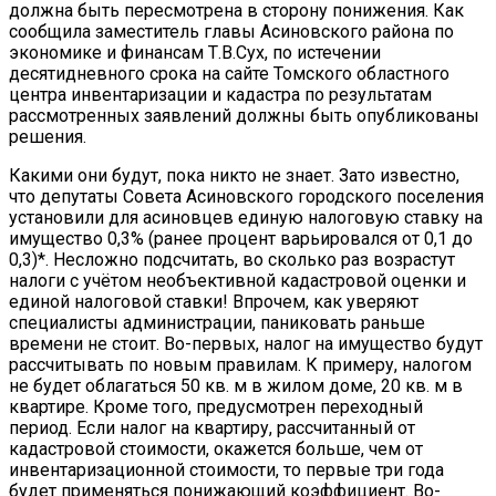
должна быть пересмотрена в сторону понижения. Как
сообщила заместитель главы Асиновского района по
экономике и финансам Т.В.Сух, по истечении
десятидневного срока на сайте Томского областного
центра инвентаризации и кадастра по результатам
рассмотренных заявлений должны быть опубликованы
решения.
Какими они будут, пока никто не знает. Зато известно,
что депутаты Совета Асиновского городского поселения
установили для асиновцев единую налоговую ставку на
имущество 0,3% (ранее процент варьировался от 0,1 до
0,3)*. Несложно подсчитать, во сколько раз возрастут
налоги с учётом необъективной кадастровой оценки и
единой налоговой ставки! Впрочем, как уверяют
специалисты администрации, паниковать раньше
времени не стоит. Во-первых, налог на имущество будут
рассчитывать по новым правилам. К примеру, налогом
не будет облагаться 50 кв. м в жилом доме, 20 кв. м в
квартире. Кроме того, предусмотрен переходный
период. Если налог на квартиру, рассчитанный от
кадастровой стоимости, окажется больше, чем от
инвентаризационной стоимости, то первые три года
будет применяться понижающий коэффициент. Во-