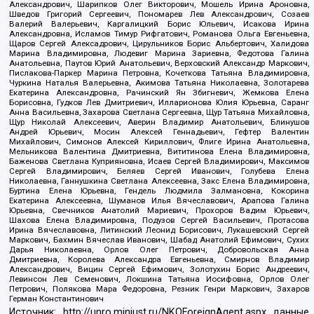
Александрович, Шарипков Олег Викторович, Мошель Ирина Ароновна,
Шведов Григорий Сергеевич, Пономарев Лев Александрович, Созаев
Валерий Валерьевич, Каргалицкий Борис Юльевич, Исакова Ирина
Александровна, Исламов Тимур Рифгатович, Романова Ольга Евгеньевна,
Щаров Сергей Алексадрович, Цирульников Борис Альбертович, Халидова
Марина Владимировна, Людевиг Марина Зариевна, Федотова Галина
Анатольевна, Паутов Юрий Анатольевич, Верховский Александр Маркович,
Пислакова-Паркер Марина Петровна, Кочеткова Татьяна Владимировна,
Чуркина Наталья Валерьевна, Акимова Татьяна Николаевна, Золотарева
Екатерина Александровна, Рачинский Ян Збигневич, Жемкова Елена
Борисовна, Гудков Лев Дмитриевич, Илларионова Юлия Юрьевна, Саранг
Анна Васильевна, Захарова Светлана Сергеевна, Щур Татьяна Михайловна,
Щур Николай Алексеевич, Аверин Владимир Анатольевич, Блинушов
Андрей Юрьевич, Мосин Алексей Геннадьевич, Гефтер Валентин
Михайлович, Симонов Алексей Кириллович, Флиге Ирина Анатольевна,
Мельникова Валентина Дмитриевна, Вититинова Елена Владимировна,
Баженова Светлана Куприяновна, Исаев Сергей Владимирович, Максимов
Сергей Владимирович, Беляев Сергей Иванович, Голубева Елена
Николаевна, Ганнушкина Светлана Алексеевна, Закс Елена Владимировна,
Буртина Елена Юрьевна, Гендель Людмила Залмановна, Кокорина
Екатерина Алексеевна, Шуманов Илья Вячеславович, Арапова Галина
Юрьевна, Свечников Анатолий Мариевич, Прохоров Вадим Юрьевич,
Шахова Елена Владимировна, Подузов Сергей Васильевич, Протасова
Ирина Вячеславовна, Литинский Леонид Борисович, Лукашевский Сергей
Маркович, Бахмин Вячеслав Иванович, Шабад Анатолий Ефимович, Сухих
Дарья Николаевна, Орлов Олег Петрович, Добровольская Анна
Дмитриевна, Королева Александра Евгеньевна, Смирнов Владимир
Александрович, Вицин Сергей Ефимович, Золотухин Борис Андреевич,
Левинсон Лев Семенович, Локшина Татьяна Иосифовна, Орлов Олег
Петрович, Полякова Мара Федоровна, Резник Генри Маркович, Захаров
Герман Константинович
Источник:
http://unro.minjust.ru/NKOForeignAgent.aspx
данные