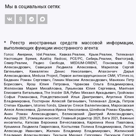
Мы в социальных сетях:
* Реестр иностранных средств массовой информации,
выполняющих функции иностранного агента:
Голос Америки, Idel.Реалии, Кавказ.Реалии, Крым.Реалии, Телеканал
Настоящее Время, Azatliq Radiosi, PCE/PC, Сибирь.Реалии, Фактограф,
Север.Реалии, Радио Свобода, MEDIUM-ORIENT, Пономарев Лев
Александрович, Савицкая Людмила Алексеевна, Маркелов Сергей
Евгеньевич, Камалягин Денис Николаевич, Апахончич Дарья
Александровна, Medusa Project, Первое антикоррупционное СМИ, VTimes.io,
Баданин Роман Сергеевич, Гликин Максим Александрович, Маняхин Петр
Борисович, Ярош Юлия Петровна, Чуракова Ольга Владимировна,
Железнова Мария Михайловна, Лукьянова Юлия Сергеевна, Маетная
Елизавета Витальевна, The Insider SIA, Рубин Михаил Аркадьевич, Гройсман
Софья Романовна, Рождественский Илья Дмитриевич, Апухтина Юлия
Владимировна, Постернак Алексей Евгеньевич, Телеканал Дождь, Петров
Степан Юрьевич, Istories fonds, Шмагун Олеся Валентиновна, Мароховская
Алеся Алексеевна, Долинина Ирина Николаевна, Шлейнов Роман Юрьевич,
Анин Роман Александрович, Великовский Дмитрий Александрович,
Альтаир 2021, Ромашки монолит, Главный редактор 2021, Вега 2021, Важные
иноагенты, Каткова Вероника Вячеславовна, Карезина Инна Павловна,
Кузьмина Людмила Гавриловна, Костылева Полина Владимировна, Лютов
Александр Иванович, Жилкин Владимир Владимирович, Жилинский
Владимир Александрович, Тихонов Михаил Сергеевич, Пискунов Сергей