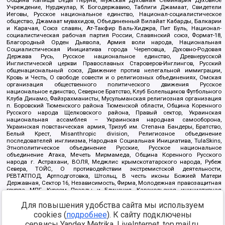
Учреждение, Нурджулар, К Богодержавию, Таблиги Джамаат, Свидетели
Иеговы, Русское национальное единство, Национал-социалистическое
общество, Джамаат мувахидов, Объединенный Вилайат Кабарды, Балкарии
и Карачая, Союз славян, Ат-Такфир Валь-Хиджра, Пит Буль, Национал-
социалистическая рабочая партия России, Славянский союз, Формат-18,
Благородный Орден Дьявола, Армия воли народа, Национальная
Социалистическая Инициатива города Череповца, Духовно-Родовая
Держава Русь, Русское национальное единство, Древнерусской
Инглистической церкви Православных Староверов-Инглингов, Русский
общенациональный союз, Движение против нелегальной иммиграции,
Кровь и Честь, О свободе совести и о религиозных объединениях, Омская
организация общественного политического движения Русское
национальное единство, Северное Братство, Клуб Болельщиков Футбольного
Клуба Динамо, Файзрахманисты, Мусульманская религиозная организация
п. Боровский Тюменского района Тюменской области, Община Коренного
Русского народа Щелковского района, Правый сектор, Украинская
национальная ассамблея – Украинская народная самооборона,
Украинская повстанческая армия, Тризуб им. Степана Бандеры, Братство,
Белый Крест, Misanthropic division, Религиозное объединение
последователей инглиизма, Народная Социальная Инициатива, TulaSkins,
Этнополитическое объединение Русские, Русское национальное
объединение Атака, Мечеть Мирмамеда, Община Коренного Русского
народа г. Астрахани, ВОЛЯ, Меджлис крымскотатарского народа, Рубеж
Севера, ТОЙС, О противодействии экстремистской деятельности,
РЕВТАТПОД, Артподготовка, Штольц, В честь иконы Божией Матери
Державная, Сектор 16, Независимость, Фирма, Молодежная правозащитная
группа МПГ, Курсом Правды и Единения, Каракольская инициативная
группа, Автоград Крю, Союз Славянских Сил Руси, Алля-Аят,
Благотворительный пансионат Ак Умут, Русская республика Русь,
Для повышения удобства сайта мы используем
Арестантское уголовное единство, Башкорт, Нация и свобода, W.H.С., Фалунь
cookies (
подробнее
). К сайту подключены
Дафа, Иртыш Ultras, Русский Патриотический клуб-Новокузнецк/РПК,
сервисы Yandex.Metrika, LiveInternet, top.mail.ru,
Сибирский державный союз, Фонд борьбы с коррупцией, Фонд защиты прав