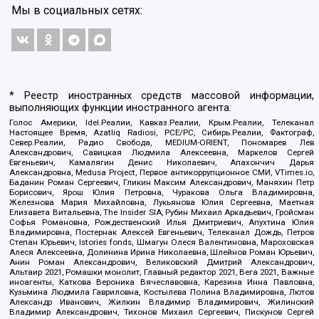
Мы в социальных сетях:
* Реестр иностранных средств массовой информации,
выполняющих функции иностранного агента:
Голос Америки, Idel.Реалии, Кавказ.Реалии, Крым.Реалии, Телеканал
Настоящее Время, Azatliq Radiosi, PCE/PC, Сибирь.Реалии, Фактограф,
Север.Реалии, Радио Свобода, MEDIUM-ORIENT, Пономарев Лев
Александрович, Савицкая Людмила Алексеевна, Маркелов Сергей
Евгеньевич, Камалягин Денис Николаевич, Апахончич Дарья
Александровна, Medusa Project, Первое антикоррупционное СМИ, VTimes.io,
Баданин Роман Сергеевич, Гликин Максим Александрович, Маняхин Петр
Борисович, Ярош Юлия Петровна, Чуракова Ольга Владимировна,
Железнова Мария Михайловна, Лукьянова Юлия Сергеевна, Маетная
Елизавета Витальевна, The Insider SIA, Рубин Михаил Аркадьевич, Гройсман
Софья Романовна, Рождественский Илья Дмитриевич, Апухтина Юлия
Владимировна, Постернак Алексей Евгеньевич, Телеканал Дождь, Петров
Степан Юрьевич, Istories fonds, Шмагун Олеся Валентиновна, Мароховская
Алеся Алексеевна, Долинина Ирина Николаевна, Шлейнов Роман Юрьевич,
Анин Роман Александрович, Великовский Дмитрий Александрович,
Альтаир 2021, Ромашки монолит, Главный редактор 2021, Вега 2021, Важные
иноагенты, Каткова Вероника Вячеславовна, Карезина Инна Павловна,
Кузьмина Людмила Гавриловна, Костылева Полина Владимировна, Лютов
Александр Иванович, Жилкин Владимир Владимирович, Жилинский
Владимир Александрович, Тихонов Михаил Сергеевич, Пискунов Сергей