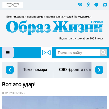
Тема номера
СВО: фронт и тыл
Ми
Вот это удар!
08:23
28.05.2022