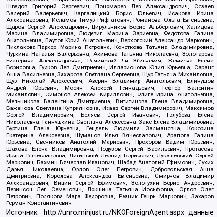
Шведов Григорий Сергеевич, Пономарев Лев Александрович, Созаев
Валерий Валерьевич, Каргалицкий Борис Юльевич, Исакова Ирина
Александровна, Исламов Тимур Рифгатович, Романова Ольга Евгеньевна,
Щаров Сергей Алексадрович, Цирульников Борис Альбертович, Халидова
Марина Владимировна, Людевиг Марина Зариевна, Федотова Галина
Анатольевна, Паутов Юрий Анатольевич, Верховский Александр Маркович,
Пислакова-Паркер Марина Петровна, Кочеткова Татьяна Владимировна,
Чуркина Наталья Валерьевна, Акимова Татьяна Николаевна, Золотарева
Екатерина Александровна, Рачинский Ян Збигневич, Жемкова Елена
Борисовна, Гудков Лев Дмитриевич, Илларионова Юлия Юрьевна, Саранг
Анна Васильевна, Захарова Светлана Сергеевна, Щур Татьяна Михайловна,
Щур Николай Алексеевич, Аверин Владимир Анатольевич, Блинушов
Андрей Юрьевич, Мосин Алексей Геннадьевич, Гефтер Валентин
Михайлович, Симонов Алексей Кириллович, Флиге Ирина Анатольевна,
Мельникова Валентина Дмитриевна, Вититинова Елена Владимировна,
Баженова Светлана Куприяновна, Исаев Сергей Владимирович, Максимов
Сергей Владимирович, Беляев Сергей Иванович, Голубева Елена
Николаевна, Ганнушкина Светлана Алексеевна, Закс Елена Владимировна,
Буртина Елена Юрьевна, Гендель Людмила Залмановна, Кокорина
Екатерина Алексеевна, Шуманов Илья Вячеславович, Арапова Галина
Юрьевна, Свечников Анатолий Мариевич, Прохоров Вадим Юрьевич,
Шахова Елена Владимировна, Подузов Сергей Васильевич, Протасова
Ирина Вячеславовна, Литинский Леонид Борисович, Лукашевский Сергей
Маркович, Бахмин Вячеслав Иванович, Шабад Анатолий Ефимович, Сухих
Дарья Николаевна, Орлов Олег Петрович, Добровольская Анна
Дмитриевна, Королева Александра Евгеньевна, Смирнов Владимир
Александрович, Вицин Сергей Ефимович, Золотухин Борис Андреевич,
Левинсон Лев Семенович, Локшина Татьяна Иосифовна, Орлов Олег
Петрович, Полякова Мара Федоровна, Резник Генри Маркович, Захаров
Герман Константинович
Источник:
http://unro.minjust.ru/NKOForeignAgent.aspx
данные