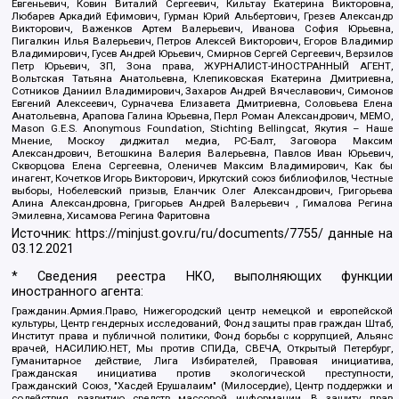
Евгеньевич, Ковин Виталий Сергеевич, Кильтау Екатерина Викторовна,
Любарев Аркадий Ефимович, Гурман Юрий Альбертович, Грезев Александр
Викторович, Важенков Артем Валерьевич, Иванова София Юрьевна,
Пигалкин Илья Валерьевич, Петров Алексей Викторович, Егоров Владимир
Владимирович, Гусев Андрей Юрьевич, Смирнов Сергей Сергеевич, Верзилов
Петр Юрьевич, ЗП, Зона права, ЖУРНАЛИСТ-ИНОСТРАННЫЙ АГЕНТ,
Вольтская Татьяна Анатольевна, Клепиковская Екатерина Дмитриевна,
Сотников Даниил Владимирович, Захаров Андрей Вячеславович, Симонов
Евгений Алексеевич, Сурначева Елизавета Дмитриевна, Соловьева Елена
Анатольевна, Арапова Галина Юрьевна, Перл Роман Александрович, МЕМО,
Mason G.E.S. Anonymous Foundation, Stichting Bellingcat, Якутия – Наше
Мнение, Москоу диджитал медиа, РС-Балт, Заговора Максим
Александрович, Ветошкина Валерия Валерьевна, Павлов Иван Юрьевич,
Скворцова Елена Сергеевна, Оленичев Максим Владимирович, Как бы
инагент, Кочетков Игорь Викторович, Иркутский союз библиофилов, Честные
выборы, Нобелевский призыв, Еланчик Олег Александрович, Григорьева
Алина Александровна, Григорьев Андрей Валерьевич , Гималова Регина
Эмилевна, Хисамова Регина Фаритовна
Источник:
https://minjust.gov.ru/ru/documents/7755/
данные на
03.12.2021
* Сведения реестра НКО, выполняющих функции
иностранного агента:
Гражданин.Армия.Право, Нижегородский центр немецкой и европейской
культуры, Центр гендерных исследований, Фонд защиты прав граждан Штаб,
Институт права и публичной политики, Фонд борьбы с коррупцией, Альянс
врачей, НАСИЛИЮ.НЕТ, Мы против СПИДа, СВЕЧА, Открытый Петербург,
Гуманитарное действие, Лига Избирателей, Правовая инициатива,
Гражданская инициатива против экологической преступности,
Гражданский Союз, "Хасдей Ерушалаим" (Милосердие), Центр поддержки и
содействия развитию средств массовой информации, В защиту прав