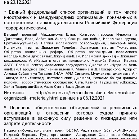
на
23.12.2021
* Единый федеральный список организаций, в том числе
иностранных и международных организаций, признанных в
соответствии с законодательством Российской Федерации
террористическими:
Высший военный Маджлисуль Шура, Конгресс народов Ичкерии и
Дагестана, База, Асбат аль-Ансар, Священная война, Исламская группа,
Братья-мусульмане, Партия исламского освобождения, Лашкар-И-Тайба,
Исламская группа, Движение Талибан, Исламская партия Туркестана,
Общество социальных реформ, Общество возрождения исламского
наследия, Дом двух святых, Джунд аш-Шам, Исламский джихад – Джамаат
моджахедов, Аль-Каида в странах исламского Магриба, Имарат Кавказ,
АБТО, Правый сектор, Исламское государство, Джабха аль-Нусра ли-Ахль
аш-Шам, Народное ополчение имени К. Минина и Д. Пожарского, Аджр от
Аллаха Субхану уа Тагьаля SHAM, АУМ Синрике, Муджахеды джамаата Ат-
Тавхида Валь-Джихад, Чистопольский Джамаат, Рохнамо ба суи давлати
исломи, Террористическое сообщество Сеть, Катиба Таухид валь-Джихад,
Хайят Тахрир аш-Шам, Ахлю Сунна Валь Джамаа
Источник:
http://nac.gov.ru/terroristicheskie-i-ekstremistskie-
organizacii-i-materialy.html
данные на
06.12.2021
* Перечень общественных объединений и религиозных
организаций в отношении которых судом принято
вступившее в законную силу решение о ликвидации или
запрете деятельности:
Национал-большевистская партия, ВЕК РА, Рада земли Кубанской Духовно
Родовой Державы Русь, организация Асгардская Славянская Община,
Община Капища Веды Перуна, Мужская Духовная Семинария Духовное