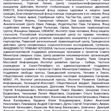
заключенных, Горячая Линия, Центр социально-информационных
инициатив Действие, Институт глобализации и социальных движений,
ВМЕСТЕ, Благотворительный фонд охраны здоровья и защиты прав
граждан, Благотворительный фонд помощи осужденным и их семьям, Фонд
Тольятти, Новое время, Серебряная тайга, Так-Так-Так, центр Сова, центр
Анна, Проект Апрель, Самарская губерния, Эра здоровья, Мемориал,
Аналитический Центр Юрия Левады, Издательство Парк Гагарина, Фонд
содействия имени Андрея Рылькова, Сфера, Уральская правозащитная
группа, Женщины Евразии, СИБАЛЬТ, Институт прав человека, Фонд защиты
гласности, Российский исследовательский центр по правам человека,
Дальневосточный центр развития гражданских инициатив и социального
партнерства, Пермский региональный правозащитный центр, Гражданское
действие, Центр независимых социологических исследований, Сутяжник,
АКАДЕМИЯ ПО ПРАВАМ ЧЕЛОВЕКА, Частное учреждение в Калининграде по
административной поддержке реализации программ и проектов Совета
Министров северных стран, Центр развития некоммерческих организаций,
Гражданское содействие, Интернешнл-Р, Центр Защиты Прав Средств
Массовой Информации, Институт развития прессы - Сибирь, Частное
учреждение в Санкт-Петербурге по административной поддержке
реализации программ и проектов Совета Министров Северных Стран, Фонд
поддержки свободы прессы, Гражданский контроль, Человек и Закон,
Общественная комиссия по сохранению наследия академика Сахарова,
МЕМО. РУ, Институт региональной прессы, Институт Развития Свободы
Информации, Экозащита!-Женсовет, Общественный вердикт, Евразийская
антимонопольная ассоциация, Дзугкоева Регина Николаевна, Кривенко
Сергей Владимирович, Милославский Павел Юрьевич, Шнырова Ольга
Вадимовна, Чанышева Лилия Айратовна, Сидорович Ольга Борисовна,
Туровский Александр Алексеевич, Васильева Анастасия Евгеньевна, Ривина
Анна Валерьевна, Бурдина Юлия Владимировна, Бойко Анатолий
Николаевич, Пивоваров Андрей Сергеевич, Дугин Сергей Георгиевич, Аверин
Виталий Евгеньевич, Барахоев Магомед Бекханович, Шевченко Дмитрий
Александрович, Шарипков Олег Викторович, Мошель Ирина Ароновна,