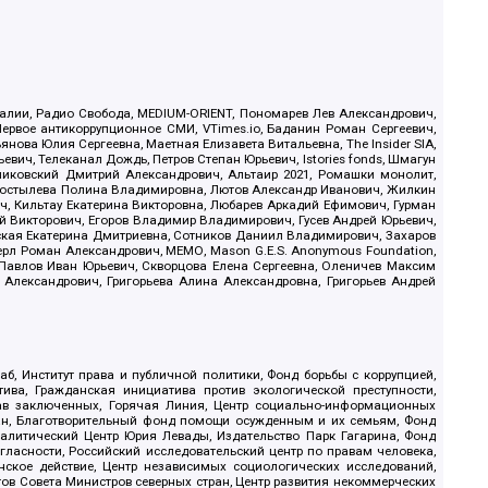
.Реалии, Радио Свобода, MEDIUM-ORIENT, Пономарев Лев Александрович,
ервое антикоррупционное СМИ, VTimes.io, Баданин Роман Сергеевич,
ова Юлия Сергеевна, Маетная Елизавета Витальевна, The Insider SIA,
ич, Телеканал Дождь, Петров Степан Юрьевич, Istories fonds, Шмагун
иковский Дмитрий Александрович, Альтаир 2021, Ромашки монолит,
, Костылева Полина Владимировна, Лютов Александр Иванович, Жилкин
, Кильтау Екатерина Викторовна, Любарев Аркадий Ефимович, Гурман
й Викторович, Егоров Владимир Владимирович, Гусев Андрей Юрьевич,
ская Екатерина Дмитриевна, Сотников Даниил Владимирович, Захаров
ерл Роман Александрович, МЕМО, Mason G.E.S. Anonymous Foundation,
, Павлов Иван Юрьевич, Скворцова Елена Сергеевна, Оленичев Максим
 Александрович, Григорьева Алина Александровна, Григорьев Андрей
б, Институт права и публичной политики, Фонд борьбы с коррупцией,
ива, Гражданская инициатива против экологической преступности,
рав заключенных, Горячая Линия, Центр социально-информационных
дан, Благотворительный фонд помощи осужденным и их семьям, Фонд
 Аналитический Центр Юрия Левады, Издательство Парк Гагарина, Фонд
гласности, Российский исследовательский центр по правам человека,
ское действие, Центр независимых социологических исследований,
в Совета Министров северных стран, Центр развития некоммерческих