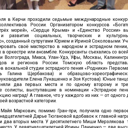
юля в Керчи проходили седьмые международные конкур
коллективов России. Организатором конкурсов «Богат
трёх морей», «Сердце Крыма» и «Единство России» в
и развития социальных, творческих и культурн
», созданный супругами Юрием и Ириной Соколовыми. Уч
ровать своё мастерство в народном и эстрадном пении,
 в оркестре или ансамбле. Конкурсанты съехались со все
и Волгограда, Миаса, Улан-Удэ, Уфы, Москвы, Калинингра
20.09.2017
одов и регионов России. Томскую область представ
Посмотреть...
ов вокальной студии эстрадного пения «Родники» Перво
ель Галина Щербакова) и образцово-хореографичес
руководители Елена Лукашенко и Зоя Кустова). Юные танц
аняли два первых места и по одному второму и тре
е солисты, выступавшие в номинации «Эстрадное пени
цию наград! А главное, что у каждого из них — от одного
оей возрастной категории.
 Майя Маркович, помимо Гран-при, получила одно перво
надцатилетней Дарье Тюгановой вдобавок к главной нагр
и два вторых места. У десятилетнего Миши Мерзлякова т
место. У девятнадцатилетней Ирины Панченко — две выс