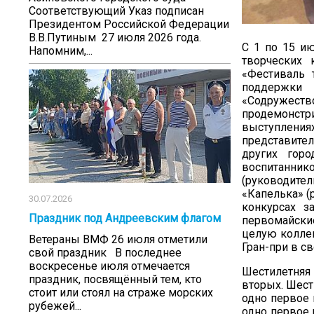
Соответствующий Указ подписан
Президентом Российской Федерации
В.В.Путиным 27 июля 2026 года.
С 1 по 15 и
Напомним,...
творческих 
«Фестиваль 
поддержки 
«Содружество
продемонстри
выступлениях
представител
других гор
воспитанник
(руководит
«Капелька» (
30.07.2026
конкурсах з
Праздник под Андреевским флагом
первомайски
целую коллек
Ветераны ВМФ 26 июля отметили
Гран-при в св
свой праздник В последнее
воскресенье июля отмечается
Шестилетняя
праздник, посвящённый тем, кто
вторых. Шест
стоит или стоял на страже морских
одно первое 
рубежей...
одно первое 