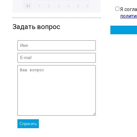
31
1
2
3
4
5
6
Я согл
полити
Задать вопрос