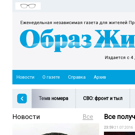
Новости
О газете
Справка
Архив
Тема номера
СВО: фронт и тыл
Новости
Все
Все получ
23:59
21.07.2016