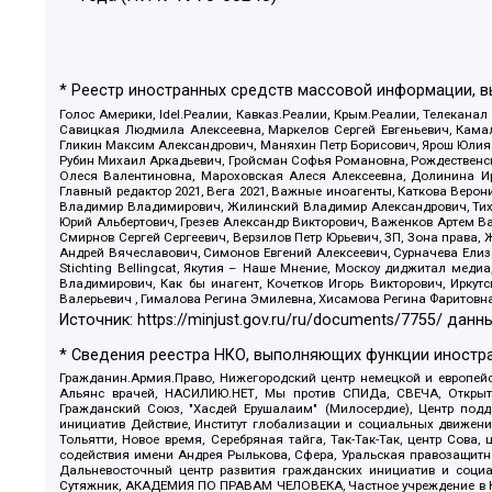
* Реестр иностранных средств массовой информации, 
Голос Америки, Idel.Реалии, Кавказ.Реалии, Крым.Реалии, Телеканал
Савицкая Людмила Алексеевна, Маркелов Сергей Евгеньевич, Камал
Гликин Максим Александрович, Маняхин Петр Борисович, Ярош Юлия П
Рубин Михаил Аркадьевич, Гройсман Софья Романовна, Рождественски
Олеся Валентиновна, Мароховская Алеся Алексеевна, Долинина И
Главный редактор 2021, Вега 2021, Важные иноагенты, Каткова Вер
Владимир Владимирович, Жилинский Владимир Александрович, Тихон
Юрий Альбертович, Грезев Александр Викторович, Важенков Артем В
Смирнов Сергей Сергеевич, Верзилов Петр Юрьевич, ЗП, Зона прав
Андрей Вячеславович, Симонов Евгений Алексеевич, Сурначева Елиз
Stichting Bellingcat, Якутия – Наше Мнение, Москоу диджитал мед
Владимирович, Как бы инагент, Кочетков Игорь Викторович, Иркут
Валерьевич , Гималова Регина Эмилевна, Хисамова Регина Фаритовн
Источник:
https://minjust.gov.ru/ru/documents/7755/
данны
* Сведения реестра НКО, выполняющих функции иностра
Гражданин.Армия.Право, Нижегородский центр немецкой и европейск
Альянс врачей, НАСИЛИЮ.НЕТ, Мы против СПИДа, СВЕЧА, Открытый
Гражданский Союз, "Хасдей Ерушалаим" (Милосердие), Центр под
инициатив Действие, Институт глобализации и социальных движен
Тольятти, Новое время, Серебряная тайга, Так-Так-Так, центр Сова
содействия имени Андрея Рылькова, Сфера, Уральская правозащитна
Дальневосточный центр развития гражданских инициатив и социа
Сутяжник, АКАДЕМИЯ ПО ПРАВАМ ЧЕЛОВЕКА, Частное учреждение в Ка