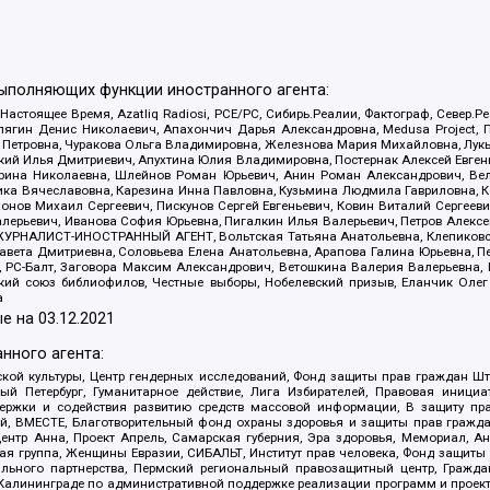
выполняющих функции иностранного агента:
 Настоящее Время, Azatliq Radiosi, PCE/PC, Сибирь.Реалии, Фактограф, Север
ягин Денис Николаевич, Апахончич Дарья Александровна, Medusa Project, П
етровна, Чуракова Ольга Владимировна, Железнова Мария Михайловна, Лукьян
й Илья Дмитриевич, Апухтина Юлия Владимировна, Постернак Алексей Евгеньев
рина Николаевна, Шлейнов Роман Юрьевич, Анин Роман Александрович, Вел
оника Вячеславовна, Карезина Инна Павловна, Кузьмина Людмила Гавриловна
ов Михаил Сергеевич, Пискунов Сергей Евгеньевич, Ковин Виталий Сергеевич
алерьевич, Иванова София Юрьевна, Пигалкин Илья Валерьевич, Петров Алексе
а, ЖУРНАЛИСТ-ИНОСТРАННЫЙ АГЕНТ, Вольтская Татьяна Анатольевна, Клепиков
авета Дмитриевна, Соловьева Елена Анатольевна, Арапова Галина Юрьевна, П
иа, РС-Балт, Заговора Максим Александрович, Ветошкина Валерия Валерьевна
ский союз библиофилов, Честные выборы, Нобелевский призыв, Еланчик Олег
а
е на
03.12.2021
нного агента:
ой культуры, Центр гендерных исследований, Фонд защиты прав граждан Шта
 Петербург, Гуманитарное действие, Лига Избирателей, Правовая инициат
держки и содействия развитию средств массовой информации, В защиту п
ий, ВМЕСТЕ, Благотворительный фонд охраны здоровья и защиты прав граж
, центр Анна, Проект Апрель, Самарская губерния, Эра здоровья, Мемориал,
я группа, Женщины Евразии, СИБАЛЬТ, Институт прав человека, Фонд защиты 
льного партнерства, Пермский региональный правозащитный центр, Граждан
лининграде по административной поддержке реализации программ и проекто