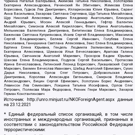
Чуркина Наталья Валерьевна, Акимова Татьяна Николаевна, Золотарева
Екатерина Александровна, Рачинский Ян Збигневич, Жемкова Елена
Борисовна, Гудков Лев Дмитриевич, Илларионова Юлия Юрьевна, Саранг
Анна Васильевна, Захарова Светлана Сергеевна, Щур Татьяна Михайловна,
Щур Николай Алексеевич, Аверин Владимир Анатольевич, Блинушов
Андрей Юрьевич, Мосин Алексей Геннадьевич, Гефтер Валентин
Михайлович, Симонов Алексей Кириллович, Флиге Ирина Анатольевна,
Мельникова Валентина Дмитриевна, Вититинова Елена Владимировна,
Баженова Светлана Куприяновна, Исаев Сергей Владимирович, Максимов
Сергей Владимирович, Беляев Сергей Иванович, Голубева Елена
Николаевна, Ганнушкина Светлана Алексеевна, Закс Елена Владимировна,
Буртина Елена Юрьевна, Гендель Людмила Залмановна, Кокорина
Екатерина Алексеевна, Шуманов Илья Вячеславович, Арапова Галина
Юрьевна, Свечников Анатолий Мариевич, Прохоров Вадим Юрьевич,
Шахова Елена Владимировна, Подузов Сергей Васильевич, Протасова
Ирина Вячеславовна, Литинский Леонид Борисович, Лукашевский Сергей
Маркович, Бахмин Вячеслав Иванович, Шабад Анатолий Ефимович, Сухих
Дарья Николаевна, Орлов Олег Петрович, Добровольская Анна
Дмитриевна, Королева Александра Евгеньевна, Смирнов Владимир
Александрович, Вицин Сергей Ефимович, Золотухин Борис Андреевич,
Левинсон Лев Семенович, Локшина Татьяна Иосифовна, Орлов Олег
Петрович, Полякова Мара Федоровна, Резник Генри Маркович, Захаров
Герман Константинович
Источник:
http://unro.minjust.ru/NKOForeignAgent.aspx
данные
на
23.12.2021
* Единый федеральный список организаций, в том числе
иностранных и международных организаций, признанных в
соответствии с законодательством Российской Федерации
террористическими: