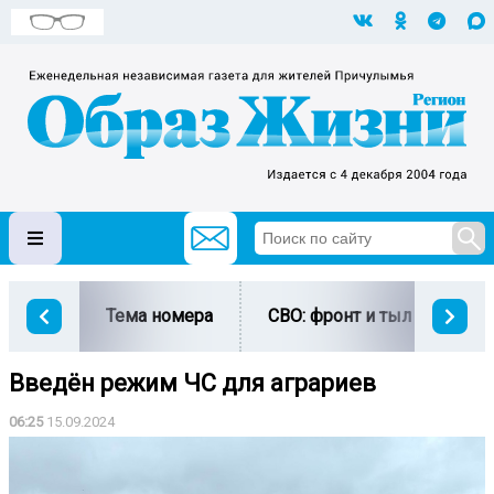
Тема номера
СВО: фронт и тыл
Ми
Введён режим ЧС для аграриев
06:25
15.09.2024