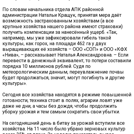
По словам начальника отдела АПК районной
администрации Натальи Кращук, принятая мера даёт
возможность застрахованным хозяйствам (а все
крупные хозяйства нашего района имеют страховки)
получить компенсации за нанесённый ущерб. «Так,
например, мы уже зафиксировали гибель такой
культуры, как горох, на площади 462 га у двух
выращивающих её хозяйств – ООО «СОП» и ООО «КФХ
«Нива», – рассказывает Наталья Александровна. – Если
перевести в денежный эквивалент, то потери составили
порядка 10 миллионов рублей. Судя по
метеорологическим данным, переувлажнение почвы
будет продолжаться, значит, могут погибнуть и другие
культуры».
Сегодня все хозяйства находятся в режиме повышенной
готовности, техника стоит в полях, аграрии ловят уже
даже не дни, а часы без дождя, чтобы продолжить
уборку урожая и тем самым сократить свои убытки.
На сегодняшний день в битву за урожай вступили все
хозяйства. На 11 число было убрано зерновых культур