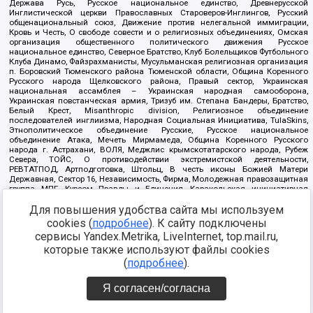
Держава Русь, Русское национальное единство, Древнерусской
Инглистической церкви Православных Староверов-Инглингов, Русский
общенациональный союз, Движение против нелегальной иммиграции,
Кровь и Честь, О свободе совести и о религиозных объединениях, Омская
организация общественного политического движения Русское
национальное единство, Северное Братство, Клуб Болельщиков Футбольного
Клуба Динамо, Файзрахманисты, Мусульманская религиозная организация
п. Боровский Тюменского района Тюменской области, Община Коренного
Русского народа Щелковского района, Правый сектор, Украинская
национальная ассамблея – Украинская народная самооборона,
Украинская повстанческая армия, Тризуб им. Степана Бандеры, Братство,
Белый Крест, Misanthropic division, Религиозное объединение
последователей инглиизма, Народная Социальная Инициатива, TulaSkins,
Этнополитическое объединение Русские, Русское национальное
объединение Атака, Мечеть Мирмамеда, Община Коренного Русского
народа г. Астрахани, ВОЛЯ, Меджлис крымскотатарского народа, Рубеж
Севера, ТОЙС, О противодействии экстремистской деятельности,
РЕВТАТПОД, Артподготовка, Штольц, В честь иконы Божией Матери
Державная, Сектор 16, Независимость, Фирма, Молодежная правозащитная
группа МПГ, Курсом Правды и Единения, Каракольская инициативная
группа, Автоград Крю, Союз Славянских Сил Руси, Алля-Аят,
Благотворительный пансионат Ак Умут, Русская республика Русь,
Для повышения удобства сайта мы используем
Арестантское уголовное единство, Башкорт, Нация и свобода, W.H.С., Фалунь
cookies (
подробнее
). К сайту подключены
Дафа, Иртыш Ultras, Русский Патриотический клуб-Новокузнецк/РПК,
сервисы Yandex.Metrika, LiveInternet, top.mail.ru,
Сибирский державный союз, Фонд борьбы с коррупцией, Фонд защиты прав
граждан, Штабы Навального, Совет граждан СССР Прикубанского округа г.
которые также используют файлы cookies
Краснодара
(
подробнее
).
Источник:
https://minjust.gov.ru/ru/documents/7822/
данные на
08.12.2021
Я согласен/согласна