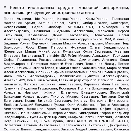
* Реестр иностранных средств массовой информации,
выполняющих функции иностранного агента:
Голос Америки, Idel.Реалии, Кавказ.Реалии, Крым.Реалии, Телеканал
Настоящее Время, Azatliq Radiosi, PCE/PC, Сибирь.Реалии, Фактограф,
Север.Реалии, Радио Свобода, MEDIUM-ORIENT, Пономарев Лев
Александрович, Савицкая Людмила Алексеевна, Маркелов Сергей
Евгеньевич, Камалягин Денис Николаевич, Апахончич Дарья
Александровна, Medusa Project, Первое антикоррупционное СМИ, VTimes.io,
Баданин Роман Сергеевич, Гликин Максим Александрович, Маняхин Петр
Борисович, Ярош Юлия Петровна, Чуракова Ольга Владимировна,
Железнова Мария Михайловна, Лукьянова Юлия Сергеевна, Маетная
Елизавета Витальевна, The Insider SIA, Рубин Михаил Аркадьевич, Гройсман
Софья Романовна, Рождественский Илья Дмитриевич, Апухтина Юлия
Владимировна, Постернак Алексей Евгеньевич, Телеканал Дождь, Петров
Степан Юрьевич, Istories fonds, Шмагун Олеся Валентиновна, Мароховская
Алеся Алексеевна, Долинина Ирина Николаевна, Шлейнов Роман Юрьевич,
Анин Роман Александрович, Великовский Дмитрий Александрович,
Альтаир 2021, Ромашки монолит, Главный редактор 2021, Вега 2021, Важные
иноагенты, Каткова Вероника Вячеславовна, Карезина Инна Павловна,
Кузьмина Людмила Гавриловна, Костылева Полина Владимировна, Лютов
Александр Иванович, Жилкин Владимир Владимирович, Жилинский
Владимир Александрович, Тихонов Михаил Сергеевич, Пискунов Сергей
Евгеньевич, Ковин Виталий Сергеевич, Кильтау Екатерина Викторовна,
Любарев Аркадий Ефимович, Гурман Юрий Альбертович, Грезев Александр
Викторович, Важенков Артем Валерьевич, Иванова София Юрьевна,
Пигалкин Илья Валерьевич, Петров Алексей Викторович, Егоров Владимир
Владимирович, Гусев Андрей Юрьевич, Смирнов Сергей Сергеевич, Верзилов
Петр Юрьевич, ЗП, Зона права, ЖУРНАЛИСТ-ИНОСТРАННЫЙ АГЕНТ,
Вольтская Татьяна Анатольевна, Клепиковская Екатерина Дмитриевна,
Сотников Даниил Владимирович, Захаров Андрей Вячеславович, Симонов