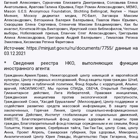
Евгений Алексеевич, Сурначева Елизавета Дмитриевна, Соловьева Елена
Анатольевна, Арапова Галина Юрьевна, Перл Роман Александрович, МЕМО,
Mason G.E.S. Anonymous Foundation, Stichting Bellingcat, Якутия – Наше
Мнение, Москоу диджитал медиа, РС-Балт, Заговора Максим
Александрович, Ветошкина Валерия Валерьевна, Павлов Иван Юрьевич,
Скворцова Елена Сергеевна, Оленичев Максим Владимирович, Как бы
инагент, Кочетков Игорь Викторович, Иркутский союз библиофилов, Честные
выборы, Нобелевский призыв, Еланчик Олег Александрович, Григорьева
Алина Александровна, Григорьев Андрей Валерьевич , Гималова Регина
Эмилевна, Хисамова Регина Фаритовна
Источник:
https://minjust.gov.ru/ru/documents/7755/
данные на
03.12.2021
* Сведения реестра НКО, выполняющих функции
иностранного агента:
Гражданин.Армия.Право, Нижегородский центр немецкой и европейской
культуры, Центр гендерных исследований, Фонд защиты прав граждан Штаб,
Институт права и публичной политики, Фонд борьбы с коррупцией, Альянс
врачей, НАСИЛИЮ.НЕТ, Мы против СПИДа, СВЕЧА, Открытый Петербург,
Гуманитарное действие, Лига Избирателей, Правовая инициатива,
Гражданская инициатива против экологической преступности,
Гражданский Союз, "Хасдей Ерушалаим" (Милосердие), Центр поддержки и
содействия развитию средств массовой информации, В защиту прав
заключенных, Горячая Линия, Центр социально-информационных
инициатив Действие, Институт глобализации и социальных движений,
ВМЕСТЕ, Благотворительный фонд охраны здоровья и защиты прав
граждан, Благотворительный фонд помощи осужденным и их семьям, Фонд
Тольятти, Новое время, Серебряная тайга, Так-Так-Так, центр Сова, центр
Анна, Проект Апрель, Самарская губерния, Эра здоровья, Мемориал,
Аналитический Центр Юрия Левады, Издательство Парк Гагарина, Фонд