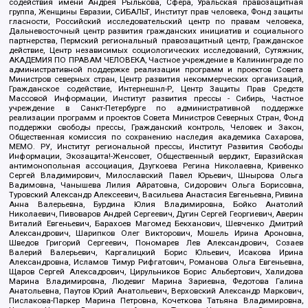
содействия имени Андрея Рылькова, Сфера, Уральская правозащитная
группа, Женщины Евразии, СИБАЛЬТ, Институт прав человека, Фонд защиты
гласности, Российский исследовательский центр по правам человека,
Дальневосточный центр развития гражданских инициатив и социального
партнерства, Пермский региональный правозащитный центр, Гражданское
действие, Центр независимых социологических исследований, Сутяжник,
АКАДЕМИЯ ПО ПРАВАМ ЧЕЛОВЕКА, Частное учреждение в Калининграде по
административной поддержке реализации программ и проектов Совета
Министров северных стран, Центр развития некоммерческих организаций,
Гражданское содействие, Интернешнл-Р, Центр Защиты Прав Средств
Массовой Информации, Институт развития прессы - Сибирь, Частное
учреждение в Санкт-Петербурге по административной поддержке
реализации программ и проектов Совета Министров Северных Стран, Фонд
поддержки свободы прессы, Гражданский контроль, Человек и Закон,
Общественная комиссия по сохранению наследия академика Сахарова,
МЕМО. РУ, Институт региональной прессы, Институт Развития Свободы
Информации, Экозащита!-Женсовет, Общественный вердикт, Евразийская
антимонопольная ассоциация, Дзугкоева Регина Николаевна, Кривенко
Сергей Владимирович, Милославский Павел Юрьевич, Шнырова Ольга
Вадимовна, Чанышева Лилия Айратовна, Сидорович Ольга Борисовна,
Туровский Александр Алексеевич, Васильева Анастасия Евгеньевна, Ривина
Анна Валерьевна, Бурдина Юлия Владимировна, Бойко Анатолий
Николаевич, Пивоваров Андрей Сергеевич, Дугин Сергей Георгиевич, Аверин
Виталий Евгеньевич, Барахоев Магомед Бекханович, Шевченко Дмитрий
Александрович, Шарипков Олег Викторович, Мошель Ирина Ароновна,
Шведов Григорий Сергеевич, Пономарев Лев Александрович, Созаев
Валерий Валерьевич, Каргалицкий Борис Юльевич, Исакова Ирина
Александровна, Исламов Тимур Рифгатович, Романова Ольга Евгеньевна,
Щаров Сергей Алексадрович, Цирульников Борис Альбертович, Халидова
Марина Владимировна, Людевиг Марина Зариевна, Федотова Галина
Анатольевна, Паутов Юрий Анатольевич, Верховский Александр Маркович,
Пислакова-Паркер Марина Петровна, Кочеткова Татьяна Владимировна,