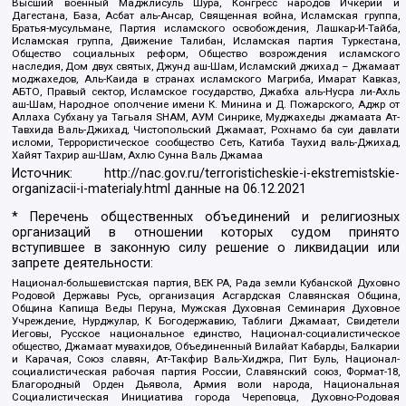
Высший военный Маджлисуль Шура, Конгресс народов Ичкерии и
Дагестана, База, Асбат аль-Ансар, Священная война, Исламская группа,
Братья-мусульмане, Партия исламского освобождения, Лашкар-И-Тайба,
Исламская группа, Движение Талибан, Исламская партия Туркестана,
Общество социальных реформ, Общество возрождения исламского
наследия, Дом двух святых, Джунд аш-Шам, Исламский джихад – Джамаат
моджахедов, Аль-Каида в странах исламского Магриба, Имарат Кавказ,
АБТО, Правый сектор, Исламское государство, Джабха аль-Нусра ли-Ахль
аш-Шам, Народное ополчение имени К. Минина и Д. Пожарского, Аджр от
Аллаха Субхану уа Тагьаля SHAM, АУМ Синрике, Муджахеды джамаата Ат-
Тавхида Валь-Джихад, Чистопольский Джамаат, Рохнамо ба суи давлати
исломи, Террористическое сообщество Сеть, Катиба Таухид валь-Джихад,
Хайят Тахрир аш-Шам, Ахлю Сунна Валь Джамаа
Источник:
http://nac.gov.ru/terroristicheskie-i-ekstremistskie-
organizacii-i-materialy.html
данные на
06.12.2021
* Перечень общественных объединений и религиозных
организаций в отношении которых судом принято
вступившее в законную силу решение о ликвидации или
запрете деятельности:
Национал-большевистская партия, ВЕК РА, Рада земли Кубанской Духовно
Родовой Державы Русь, организация Асгардская Славянская Община,
Община Капища Веды Перуна, Мужская Духовная Семинария Духовное
Учреждение, Нурджулар, К Богодержавию, Таблиги Джамаат, Свидетели
Иеговы, Русское национальное единство, Национал-социалистическое
общество, Джамаат мувахидов, Объединенный Вилайат Кабарды, Балкарии
и Карачая, Союз славян, Ат-Такфир Валь-Хиджра, Пит Буль, Национал-
социалистическая рабочая партия России, Славянский союз, Формат-18,
Благородный Орден Дьявола, Армия воли народа, Национальная
Социалистическая Инициатива города Череповца, Духовно-Родовая