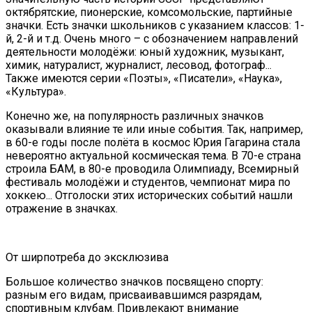
октябрятские, пионерские, комсомольские, партийные
значки. Есть значки школьников с указанием классов: 1-
й, 2-й и т.д. Очень много – с обозначением направлений
деятельности молодёжи: юный художник, музыкант,
химик, натуралист, журналист, лесовод, фотограф...
Также имеются серии «Поэты», «Писатели», «Наука»,
«Культура».
Конечно же, на популярность различных значков
оказывали влияние те или иные события. Так, например,
в 60-е годы после полёта в космос Юрия Гагарина стала
невероятно актуальной космическая тема. В 70-е страна
строила БАМ, в 80-е проводила Олимпиаду, Всемирный
фестиваль молодёжи и студентов, чемпионат мира по
хоккею... Отголоски этих исторических событий нашли
отражение в значках.
От ширпотреба до эксклюзива
Большое количество значков посвящено спорту:
разным его видам, присваивавшимся разрядам,
спортивным клубам. Привлекают внимание