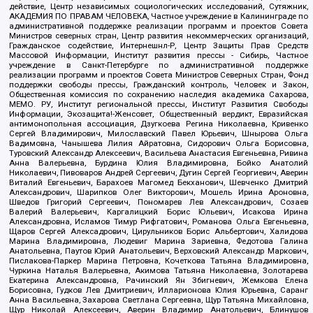
действие, Центр независимых социологических исследований, Сутяжник,
АКАДЕМИЯ ПО ПРАВАМ ЧЕЛОВЕКА, Частное учреждение в Калининграде по
административной поддержке реализации программ и проектов Совета
Министров северных стран, Центр развития некоммерческих организаций,
Гражданское содействие, Интернешнл-Р, Центр Защиты Прав Средств
Массовой Информации, Институт развития прессы - Сибирь, Частное
учреждение в Санкт-Петербурге по административной поддержке
реализации программ и проектов Совета Министров Северных Стран, Фонд
поддержки свободы прессы, Гражданский контроль, Человек и Закон,
Общественная комиссия по сохранению наследия академика Сахарова,
МЕМО. РУ, Институт региональной прессы, Институт Развития Свободы
Информации, Экозащита!-Женсовет, Общественный вердикт, Евразийская
антимонопольная ассоциация, Дзугкоева Регина Николаевна, Кривенко
Сергей Владимирович, Милославский Павел Юрьевич, Шнырова Ольга
Вадимовна, Чанышева Лилия Айратовна, Сидорович Ольга Борисовна,
Туровский Александр Алексеевич, Васильева Анастасия Евгеньевна, Ривина
Анна Валерьевна, Бурдина Юлия Владимировна, Бойко Анатолий
Николаевич, Пивоваров Андрей Сергеевич, Дугин Сергей Георгиевич, Аверин
Виталий Евгеньевич, Барахоев Магомед Бекханович, Шевченко Дмитрий
Александрович, Шарипков Олег Викторович, Мошель Ирина Ароновна,
Шведов Григорий Сергеевич, Пономарев Лев Александрович, Созаев
Валерий Валерьевич, Каргалицкий Борис Юльевич, Исакова Ирина
Александровна, Исламов Тимур Рифгатович, Романова Ольга Евгеньевна,
Щаров Сергей Алексадрович, Цирульников Борис Альбертович, Халидова
Марина Владимировна, Людевиг Марина Зариевна, Федотова Галина
Анатольевна, Паутов Юрий Анатольевич, Верховский Александр Маркович,
Пислакова-Паркер Марина Петровна, Кочеткова Татьяна Владимировна,
Чуркина Наталья Валерьевна, Акимова Татьяна Николаевна, Золотарева
Екатерина Александровна, Рачинский Ян Збигневич, Жемкова Елена
Борисовна, Гудков Лев Дмитриевич, Илларионова Юлия Юрьевна, Саранг
Анна Васильевна, Захарова Светлана Сергеевна, Щур Татьяна Михайловна,
Щур Николай Алексеевич, Аверин Владимир Анатольевич, Блинушов