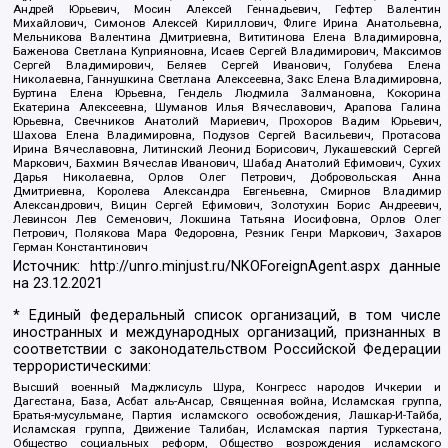
Андрей Юрьевич, Мосин Алексей Геннадьевич, Гефтер Валентин
Михайлович, Симонов Алексей Кириллович, Флиге Ирина Анатольевна,
Мельникова Валентина Дмитриевна, Вититинова Елена Владимировна,
Баженова Светлана Куприяновна, Исаев Сергей Владимирович, Максимов
Сергей Владимирович, Беляев Сергей Иванович, Голубева Елена
Николаевна, Ганнушкина Светлана Алексеевна, Закс Елена Владимировна,
Буртина Елена Юрьевна, Гендель Людмила Залмановна, Кокорина
Екатерина Алексеевна, Шуманов Илья Вячеславович, Арапова Галина
Юрьевна, Свечников Анатолий Мариевич, Прохоров Вадим Юрьевич,
Шахова Елена Владимировна, Подузов Сергей Васильевич, Протасова
Ирина Вячеславовна, Литинский Леонид Борисович, Лукашевский Сергей
Маркович, Бахмин Вячеслав Иванович, Шабад Анатолий Ефимович, Сухих
Дарья Николаевна, Орлов Олег Петрович, Добровольская Анна
Дмитриевна, Королева Александра Евгеньевна, Смирнов Владимир
Александрович, Вицин Сергей Ефимович, Золотухин Борис Андреевич,
Левинсон Лев Семенович, Локшина Татьяна Иосифовна, Орлов Олег
Петрович, Полякова Мара Федоровна, Резник Генри Маркович, Захаров
Герман Константинович
Источник:
http://unro.minjust.ru/NKOForeignAgent.aspx
данные
на
23.12.2021
* Единый федеральный список организаций, в том числе
иностранных и международных организаций, признанных в
соответствии с законодательством Российской Федерации
террористическими:
Высший военный Маджлисуль Шура, Конгресс народов Ичкерии и
Дагестана, База, Асбат аль-Ансар, Священная война, Исламская группа,
Братья-мусульмане, Партия исламского освобождения, Лашкар-И-Тайба,
Исламская группа, Движение Талибан, Исламская партия Туркестана,
Общество социальных реформ, Общество возрождения исламского