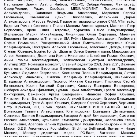
Голос Америки, Idel.Реалии, Кавказ.Реалии, Крым.Реалии, Телеканал
Настоящее Время, Azatliq Radiosi, PCE/PC, Сибирь.Реалии, Фактограф,
Север.Реалии, Радио Свобода, MEDIUM-ORIENT, Пономарев Лев
Александрович, Савицкая Людмила Алексеевна, Маркелов Сергей
Евгеньевич, Камалягин Денис Николаевич, Апахончич Дарья
Александровна, Medusa Project, Первое антикоррупционное СМИ, VTimes.io,
Баданин Роман Сергеевич, Гликин Максим Александрович, Маняхин Петр
Борисович, Ярош Юлия Петровна, Чуракова Ольга Владимировна,
Железнова Мария Михайловна, Лукьянова Юлия Сергеевна, Маетная
Елизавета Витальевна, The Insider SIA, Рубин Михаил Аркадьевич, Гройсман
Софья Романовна, Рождественский Илья Дмитриевич, Апухтина Юлия
Владимировна, Постернак Алексей Евгеньевич, Телеканал Дождь, Петров
Степан Юрьевич, Istories fonds, Шмагун Олеся Валентиновна, Мароховская
Алеся Алексеевна, Долинина Ирина Николаевна, Шлейнов Роман Юрьевич,
Анин Роман Александрович, Великовский Дмитрий Александрович,
Альтаир 2021, Ромашки монолит, Главный редактор 2021, Вега 2021, Важные
иноагенты, Каткова Вероника Вячеславовна, Карезина Инна Павловна,
Кузьмина Людмила Гавриловна, Костылева Полина Владимировна, Лютов
Александр Иванович, Жилкин Владимир Владимирович, Жилинский
Владимир Александрович, Тихонов Михаил Сергеевич, Пискунов Сергей
Евгеньевич, Ковин Виталий Сергеевич, Кильтау Екатерина Викторовна,
Любарев Аркадий Ефимович, Гурман Юрий Альбертович, Грезев Александр
Викторович, Важенков Артем Валерьевич, Иванова София Юрьевна,
Пигалкин Илья Валерьевич, Петров Алексей Викторович, Егоров Владимир
Владимирович, Гусев Андрей Юрьевич, Смирнов Сергей Сергеевич, Верзилов
Петр Юрьевич, ЗП, Зона права, ЖУРНАЛИСТ-ИНОСТРАННЫЙ АГЕНТ,
Вольтская Татьяна Анатольевна, Клепиковская Екатерина Дмитриевна,
Сотников Даниил Владимирович, Захаров Андрей Вячеславович, Симонов
Евгений Алексеевич, Сурначева Елизавета Дмитриевна, Соловьева Елена
Анатольевна, Арапова Галина Юрьевна, Перл Роман Александрович, МЕМО,
Mason G.E.S. Anonymous Foundation, Stichting Bellingcat, Якутия – Наше
Мнение, Москоу диджитал медиа, РС-Балт, Заговора Максим