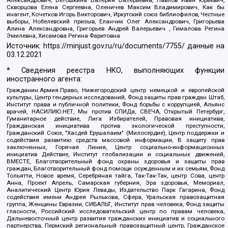
Александрович, Ветошкина Валерия Валерьевна, Павлов Иван Юрьевич,
Скворцова Елена Сергеевна, Оленичев Максим Владимирович, Как бы
инагент, Кочетков Игорь Викторович, Иркутский союз библиофилов, Честные
выборы, Нобелевский призыв, Еланчик Олег Александрович, Григорьева
Алина Александровна, Григорьев Андрей Валерьевич , Гималова Регина
Эмилевна, Хисамова Регина Фаритовна
Источник:
https://minjust.gov.ru/ru/documents/7755/
данные на
03.12.2021
* Сведения реестра НКО, выполняющих функции
иностранного агента:
Гражданин.Армия.Право, Нижегородский центр немецкой и европейской
культуры, Центр гендерных исследований, Фонд защиты прав граждан Штаб,
Институт права и публичной политики, Фонд борьбы с коррупцией, Альянс
врачей, НАСИЛИЮ.НЕТ, Мы против СПИДа, СВЕЧА, Открытый Петербург,
Гуманитарное действие, Лига Избирателей, Правовая инициатива,
Гражданская инициатива против экологической преступности,
Гражданский Союз, "Хасдей Ерушалаим" (Милосердие), Центр поддержки и
содействия развитию средств массовой информации, В защиту прав
заключенных, Горячая Линия, Центр социально-информационных
инициатив Действие, Институт глобализации и социальных движений,
ВМЕСТЕ, Благотворительный фонд охраны здоровья и защиты прав
граждан, Благотворительный фонд помощи осужденным и их семьям, Фонд
Тольятти, Новое время, Серебряная тайга, Так-Так-Так, центр Сова, центр
Анна, Проект Апрель, Самарская губерния, Эра здоровья, Мемориал,
Аналитический Центр Юрия Левады, Издательство Парк Гагарина, Фонд
содействия имени Андрея Рылькова, Сфера, Уральская правозащитная
группа, Женщины Евразии, СИБАЛЬТ, Институт прав человека, Фонд защиты
гласности, Российский исследовательский центр по правам человека,
Дальневосточный центр развития гражданских инициатив и социального
партнерства, Пермский региональный правозащитный центр, Гражданское