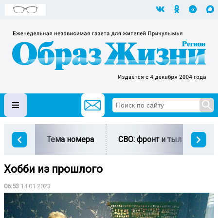
Тема номера
СВО: фронт и тыл
Ми
Хобби из прошлого
06:53
14.01.2023