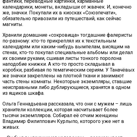
фантики, переводные картинки, карманные
календарики, монеты, вкладыши от жвачек. И, конечно
же, значки. Покупали их в киосках «Союзпечати»,
обязательно привозили из путешествий, как сейчас
магниты.
Хранили домашние «сокровища» тогдашние фалеристы
по-разному: кто-то прикреплял их к текстильным
календарям или каким-нибудь вымпелам, висящим на
стенах, кто-то покупал специальные альбомы или делал
их своими руками, сшивая листы тонкого поролона
наподобие книжки. А кто-то просто складывал в
коробки, разбивая по тематическим сериям. У Таначёвых
же значки закреплены на плотной ткани и занимают
часть стены комнаты. Некоторые экземпляры, ставшие
неисправными либо дублирующиеся, хранятся в одном
из ящиков шкафа.
Ольга Геннадьевна рассказала, что они с мужем – лишь
хранители коллекции, которая насчитывает более
тысячи экземпляров. Собирал её отчим женщины
Владимир Филиппович Курлыпо, которого уже нет в
живых.