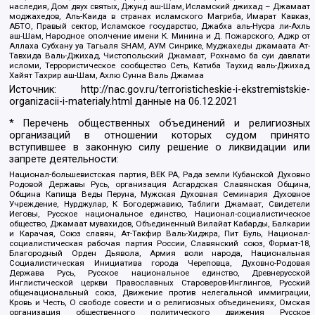
наследия, Дом двух святых, Джунд аш-Шам, Исламский джихад – Джамаат
моджахедов, Аль-Каида в странах исламского Магриба, Имарат Кавказ,
АБТО, Правый сектор, Исламское государство, Джабха аль-Нусра ли-Ахль
аш-Шам, Народное ополчение имени К. Минина и Д. Пожарского, Аджр от
Аллаха Субхану уа Тагьаля SHAM, АУМ Синрике, Муджахеды джамаата Ат-
Тавхида Валь-Джихад, Чистопольский Джамаат, Рохнамо ба суи давлати
исломи, Террористическое сообщество Сеть, Катиба Таухид валь-Джихад,
Хайят Тахрир аш-Шам, Ахлю Сунна Валь Джамаа
Источник:
http://nac.gov.ru/terroristicheskie-i-ekstremistskie-
organizacii-i-materialy.html
данные на
06.12.2021
* Перечень общественных объединений и религиозных
организаций в отношении которых судом принято
вступившее в законную силу решение о ликвидации или
запрете деятельности:
Национал-большевистская партия, ВЕК РА, Рада земли Кубанской Духовно
Родовой Державы Русь, организация Асгардская Славянская Община,
Община Капища Веды Перуна, Мужская Духовная Семинария Духовное
Учреждение, Нурджулар, К Богодержавию, Таблиги Джамаат, Свидетели
Иеговы, Русское национальное единство, Национал-социалистическое
общество, Джамаат мувахидов, Объединенный Вилайат Кабарды, Балкарии
и Карачая, Союз славян, Ат-Такфир Валь-Хиджра, Пит Буль, Национал-
социалистическая рабочая партия России, Славянский союз, Формат-18,
Благородный Орден Дьявола, Армия воли народа, Национальная
Социалистическая Инициатива города Череповца, Духовно-Родовая
Держава Русь, Русское национальное единство, Древнерусской
Инглистической церкви Православных Староверов-Инглингов, Русский
общенациональный союз, Движение против нелегальной иммиграции,
Кровь и Честь, О свободе совести и о религиозных объединениях, Омская
организация общественного политического движения Русское