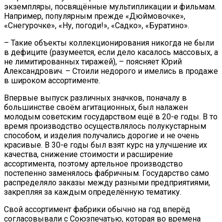
экземпляры, посвящённые мультипликации и фильмам.
Например, популярным прежде «Дюймовочке»,
«Снегурочке», «Ну, погоди!», «Садко», «Буратино».
– Такие объекты коллекционирования никогда не были
в дефиците (разумеется, если дело касалось массовых, а
не лимитированных тиражей), – поясняет Юрий
Александрович. – Стоили недорого и имелись в продаже
в широком ассортименте.
Впервые выпуск различных значков, поначалу в
большинстве своём агитационных, был налажен
молодым советским государством ещё в 20-е годы. В то
время производство осуществлялось полукустарным
способом, и изделия получались дорогие и не очень
красивые. В 30-е годы был взят курс на улучшение их
качества, снижение стоимости и расширение
ассортимента, поэтому артельное производство
постепенно заменялось фабричным. Государство само
распределяло заказы между разными предприятиями,
закрепляя за каждым определённую тематику.
Свой ассортимент фабрики обычно на год вперёд
согласовывали с Союзпечатью, которая во времена