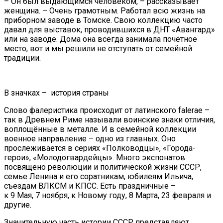
– Он был выдающимся человеком, – рассказывает
женщина. – Очень грамотным. Работал всю жизнь на
приборном заводе в Томске. Свою коллекцию часто
давал для выставок, проводившихся в ДНТ «Авангард»
или на заводе. Дома она всегда занимала почётное
место, вот и мы решили не отступать от семейной
традиции.
В значках – история страны
Слово фалеристика происходит от латинского falerae –
так в Древнем Риме называли воинские знаки отличия,
воплощённые в металле. И в семейной коллекции
военное направление – одно из главных. Оно
прослеживается в сериях «Полководцы», «Города-
герои», «Молодогвардейцы». Много экспонатов
посвящено революции и политической жизни СССР,
семье Ленина и его соратникам, юбилеям Ильича,
съездам ВЛКСМ и КПСС. Есть праздничные –
к 9 Мая, 7 ноября, к Новому году, 8 Марта, 23 февраля и
другие.
Значительную часть истории СССР представляют