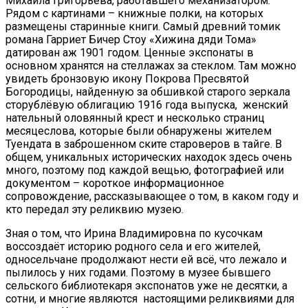
Михаила Григорьева, работавшего механизатором.
Рядом с картинами – книжные полки, на которых
размещены старинные книги. Самый древний томик
романа Гарриет Бичер Стоу «Хижина дяди Тома»
датирован аж 1901 годом. Ценные экспонаты в
основном хранятся на стеллажах за стеклом. Там можно
увидеть бронзовую икону Покрова Пресвятой
Богородицы, найденную за обшивкой старого зеркала
сторублёвую облигацию 1916 года выпуска, женский
нательный оловянный крест и несколько страниц
месяцеслова, которые были обнаружены жителем
Туендата в заброшенном ските староверов в тайге. В
общем, уникальных исторических находок здесь очень
много, поэтому под каждой вещью, фотографией или
документом – короткое информационное
сопровождение, рассказывающее о том, в каком году и
кто передал эту реликвию музею.
Зная о том, что Ирина Владимировна по кусочкам
воссоздаёт историю родного села и его жителей,
односельчане продолжают нести ей всё, что лежало и
пылилось у них годами. Поэтому в музее бывшего
сельского библиотекаря экспонатов уже не десятки, а
сотни, и многие являются настоящими реликвиями для