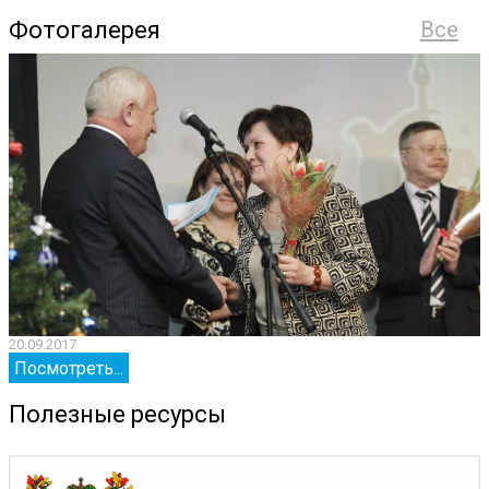
Фотогалерея
Все
20.09.2017
2
Посмотреть...
Полезные ресурсы