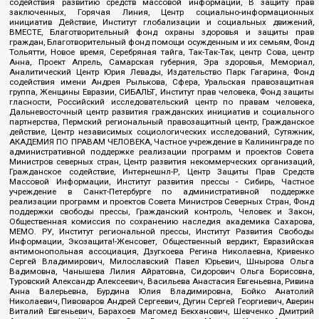
содействия развитию средств массовой информации, В защиту прав
заключенных, Горячая Линия, Центр социально-информационных
инициатив Действие, Институт глобализации и социальных движений,
ВМЕСТЕ, Благотворительный фонд охраны здоровья и защиты прав
граждан, Благотворительный фонд помощи осужденным и их семьям, Фонд
Тольятти, Новое время, Серебряная тайга, Так-Так-Так, центр Сова, центр
Анна, Проект Апрель, Самарская губерния, Эра здоровья, Мемориал,
Аналитический Центр Юрия Левады, Издательство Парк Гагарина, Фонд
содействия имени Андрея Рылькова, Сфера, Уральская правозащитная
группа, Женщины Евразии, СИБАЛЬТ, Институт прав человека, Фонд защиты
гласности, Российский исследовательский центр по правам человека,
Дальневосточный центр развития гражданских инициатив и социального
партнерства, Пермский региональный правозащитный центр, Гражданское
действие, Центр независимых социологических исследований, Сутяжник,
АКАДЕМИЯ ПО ПРАВАМ ЧЕЛОВЕКА, Частное учреждение в Калининграде по
административной поддержке реализации программ и проектов Совета
Министров северных стран, Центр развития некоммерческих организаций,
Гражданское содействие, Интернешнл-Р, Центр Защиты Прав Средств
Массовой Информации, Институт развития прессы - Сибирь, Частное
учреждение в Санкт-Петербурге по административной поддержке
реализации программ и проектов Совета Министров Северных Стран, Фонд
поддержки свободы прессы, Гражданский контроль, Человек и Закон,
Общественная комиссия по сохранению наследия академика Сахарова,
МЕМО. РУ, Институт региональной прессы, Институт Развития Свободы
Информации, Экозащита!-Женсовет, Общественный вердикт, Евразийская
антимонопольная ассоциация, Дзугкоева Регина Николаевна, Кривенко
Сергей Владимирович, Милославский Павел Юрьевич, Шнырова Ольга
Вадимовна, Чанышева Лилия Айратовна, Сидорович Ольга Борисовна,
Туровский Александр Алексеевич, Васильева Анастасия Евгеньевна, Ривина
Анна Валерьевна, Бурдина Юлия Владимировна, Бойко Анатолий
Николаевич, Пивоваров Андрей Сергеевич, Дугин Сергей Георгиевич, Аверин
Виталий Евгеньевич, Барахоев Магомед Бекханович, Шевченко Дмитрий