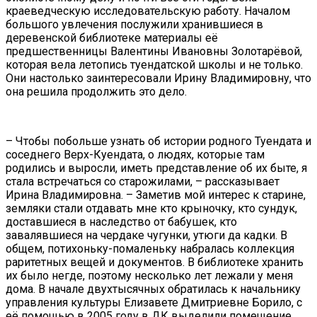
краеведческую исследовательскую работу. Началом
большого увлечения послужили хранившиеся в
деревенской библиотеке материалы её
предшественницы Валентины Ивановны Золотарёвой,
которая вела летопись туендатской школы и не только.
Они настолько заинтересовали Ирину Владимировну, что
она решила продолжить это дело.
– Чтобы побольше узнать об истории родного Туендата и
соседнего Верх-Куендата, о людях, которые там
родились и выросли, иметь представление об их быте, я
стала встречаться со старожилами, – рассказывает
Ирина Владимировна. – Заметив мой интерес к старине,
земляки стали отдавать мне кто крыночку, кто сундук,
доставшиеся в наследство от бабушек, кто
завалявшиеся на чердаке чугунки, утюги да кадки. В
общем, потихоньку-помаленьку набралась коллекция
раритетных вещей и документов. В библиотеке хранить
их было негде, поэтому несколько лет лежали у меня
дома. В начале двухтысячных обратилась к начальнику
управления культуры Елизавете Дмитриевне Борило, с
её помощью в 2005 году в ДК выделили помещение