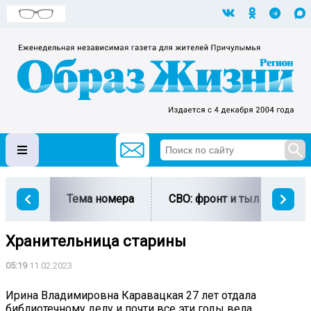
Тема номера
СВО: фронт и тыл
Ми
Хранительница старины
05:19
11.02.2023
Ирина Владимировна Каравацкая 27 лет отдала
библиотечному делу и почти все эти годы вела