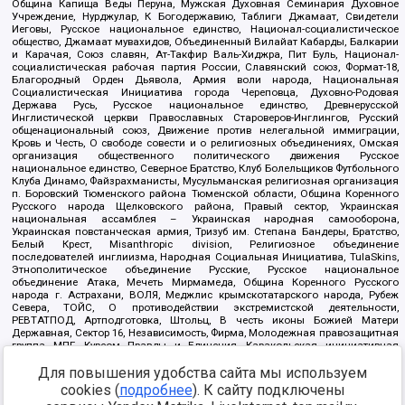
Община Капища Веды Перуна, Мужская Духовная Семинария Духовное
Учреждение, Нурджулар, К Богодержавию, Таблиги Джамаат, Свидетели
Иеговы, Русское национальное единство, Национал-социалистическое
общество, Джамаат мувахидов, Объединенный Вилайат Кабарды, Балкарии
и Карачая, Союз славян, Ат-Такфир Валь-Хиджра, Пит Буль, Национал-
социалистическая рабочая партия России, Славянский союз, Формат-18,
Благородный Орден Дьявола, Армия воли народа, Национальная
Социалистическая Инициатива города Череповца, Духовно-Родовая
Держава Русь, Русское национальное единство, Древнерусской
Инглистической церкви Православных Староверов-Инглингов, Русский
общенациональный союз, Движение против нелегальной иммиграции,
Кровь и Честь, О свободе совести и о религиозных объединениях, Омская
организация общественного политического движения Русское
национальное единство, Северное Братство, Клуб Болельщиков Футбольного
Клуба Динамо, Файзрахманисты, Мусульманская религиозная организация
п. Боровский Тюменского района Тюменской области, Община Коренного
Русского народа Щелковского района, Правый сектор, Украинская
национальная ассамблея – Украинская народная самооборона,
Украинская повстанческая армия, Тризуб им. Степана Бандеры, Братство,
Белый Крест, Misanthropic division, Религиозное объединение
последователей инглиизма, Народная Социальная Инициатива, TulaSkins,
Этнополитическое объединение Русские, Русское национальное
объединение Атака, Мечеть Мирмамеда, Община Коренного Русского
народа г. Астрахани, ВОЛЯ, Меджлис крымскотатарского народа, Рубеж
Севера, ТОЙС, О противодействии экстремистской деятельности,
РЕВТАТПОД, Артподготовка, Штольц, В честь иконы Божией Матери
Державная, Сектор 16, Независимость, Фирма, Молодежная правозащитная
группа МПГ, Курсом Правды и Единения, Каракольская инициативная
группа, Автоград Крю, Союз Славянских Сил Руси, Алля-Аят,
Благотворительный пансионат Ак Умут, Русская республика Русь,
Для повышения удобства сайта мы используем
Арестантское уголовное единство, Башкорт, Нация и свобода, W.H.С., Фалунь
cookies (
подробнее
). К сайту подключены
Дафа, Иртыш Ultras, Русский Патриотический клуб-Новокузнецк/РПК,