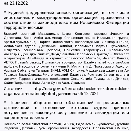
на
23.12.2021
* Единый федеральный список организаций, в том числе
иностранных и международных организаций, признанных в
соответствии с законодательством Российской Федерации
террористическими:
Высший военный Маджлисуль Шура, Конгресс народов Ичкерии и
Дагестана, База, Асбат аль-Ансар, Священная война, Исламская группа,
Братья-мусульмане, Партия исламского освобождения, Лашкар-И-Тайба,
Исламская группа, Движение Талибан, Исламская партия Туркестана,
Общество социальных реформ, Общество возрождения исламского
наследия, Дом двух святых, Джунд аш-Шам, Исламский джихад – Джамаат
моджахедов, Аль-Каида в странах исламского Магриба, Имарат Кавказ,
АБТО, Правый сектор, Исламское государство, Джабха аль-Нусра ли-Ахль
аш-Шам, Народное ополчение имени К. Минина и Д. Пожарского, Аджр от
Аллаха Субхану уа Тагьаля SHAM, АУМ Синрике, Муджахеды джамаата Ат-
Тавхида Валь-Джихад, Чистопольский Джамаат, Рохнамо ба суи давлати
исломи, Террористическое сообщество Сеть, Катиба Таухид валь-Джихад,
Хайят Тахрир аш-Шам, Ахлю Сунна Валь Джамаа
Источник:
http://nac.gov.ru/terroristicheskie-i-ekstremistskie-
organizacii-i-materialy.html
данные на
06.12.2021
* Перечень общественных объединений и религиозных
организаций в отношении которых судом принято
вступившее в законную силу решение о ликвидации или
запрете деятельности:
Национал-большевистская партия, ВЕК РА, Рада земли Кубанской Духовно
Родовой Державы Русь, организация Асгардская Славянская Община,