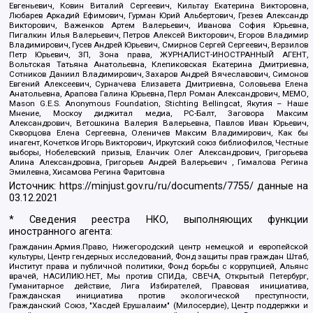
Евгеньевич, Ковин Виталий Сергеевич, Кильтау Екатерина Викторовна,
Любарев Аркадий Ефимович, Гурман Юрий Альбертович, Грезев Александр
Викторович, Важенков Артем Валерьевич, Иванова София Юрьевна,
Пигалкин Илья Валерьевич, Петров Алексей Викторович, Егоров Владимир
Владимирович, Гусев Андрей Юрьевич, Смирнов Сергей Сергеевич, Верзилов
Петр Юрьевич, ЗП, Зона права, ЖУРНАЛИСТ-ИНОСТРАННЫЙ АГЕНТ,
Вольтская Татьяна Анатольевна, Клепиковская Екатерина Дмитриевна,
Сотников Даниил Владимирович, Захаров Андрей Вячеславович, Симонов
Евгений Алексеевич, Сурначева Елизавета Дмитриевна, Соловьева Елена
Анатольевна, Арапова Галина Юрьевна, Перл Роман Александрович, МЕМО,
Mason G.E.S. Anonymous Foundation, Stichting Bellingcat, Якутия – Наше
Мнение, Москоу диджитал медиа, РС-Балт, Заговора Максим
Александрович, Ветошкина Валерия Валерьевна, Павлов Иван Юрьевич,
Скворцова Елена Сергеевна, Оленичев Максим Владимирович, Как бы
инагент, Кочетков Игорь Викторович, Иркутский союз библиофилов, Честные
выборы, Нобелевский призыв, Еланчик Олег Александрович, Григорьева
Алина Александровна, Григорьев Андрей Валерьевич , Гималова Регина
Эмилевна, Хисамова Регина Фаритовна
Источник:
https://minjust.gov.ru/ru/documents/7755/
данные на
03.12.2021
* Сведения реестра НКО, выполняющих функции
иностранного агента:
Гражданин.Армия.Право, Нижегородский центр немецкой и европейской
культуры, Центр гендерных исследований, Фонд защиты прав граждан Штаб,
Институт права и публичной политики, Фонд борьбы с коррупцией, Альянс
врачей, НАСИЛИЮ.НЕТ, Мы против СПИДа, СВЕЧА, Открытый Петербург,
Гуманитарное действие, Лига Избирателей, Правовая инициатива,
Гражданская инициатива против экологической преступности,
Гражданский Союз, "Хасдей Ерушалаим" (Милосердие), Центр поддержки и