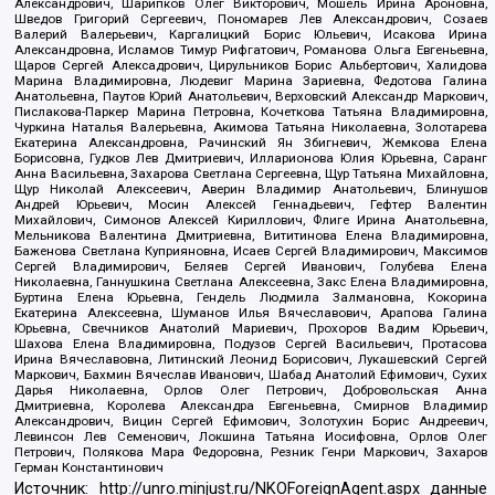
Александрович, Шарипков Олег Викторович, Мошель Ирина Ароновна,
Шведов Григорий Сергеевич, Пономарев Лев Александрович, Созаев
Валерий Валерьевич, Каргалицкий Борис Юльевич, Исакова Ирина
Александровна, Исламов Тимур Рифгатович, Романова Ольга Евгеньевна,
Щаров Сергей Алексадрович, Цирульников Борис Альбертович, Халидова
Марина Владимировна, Людевиг Марина Зариевна, Федотова Галина
Анатольевна, Паутов Юрий Анатольевич, Верховский Александр Маркович,
Пислакова-Паркер Марина Петровна, Кочеткова Татьяна Владимировна,
Чуркина Наталья Валерьевна, Акимова Татьяна Николаевна, Золотарева
Екатерина Александровна, Рачинский Ян Збигневич, Жемкова Елена
Борисовна, Гудков Лев Дмитриевич, Илларионова Юлия Юрьевна, Саранг
Анна Васильевна, Захарова Светлана Сергеевна, Щур Татьяна Михайловна,
Щур Николай Алексеевич, Аверин Владимир Анатольевич, Блинушов
Андрей Юрьевич, Мосин Алексей Геннадьевич, Гефтер Валентин
Михайлович, Симонов Алексей Кириллович, Флиге Ирина Анатольевна,
Мельникова Валентина Дмитриевна, Вититинова Елена Владимировна,
Баженова Светлана Куприяновна, Исаев Сергей Владимирович, Максимов
Сергей Владимирович, Беляев Сергей Иванович, Голубева Елена
Николаевна, Ганнушкина Светлана Алексеевна, Закс Елена Владимировна,
Буртина Елена Юрьевна, Гендель Людмила Залмановна, Кокорина
Екатерина Алексеевна, Шуманов Илья Вячеславович, Арапова Галина
Юрьевна, Свечников Анатолий Мариевич, Прохоров Вадим Юрьевич,
Шахова Елена Владимировна, Подузов Сергей Васильевич, Протасова
Ирина Вячеславовна, Литинский Леонид Борисович, Лукашевский Сергей
Маркович, Бахмин Вячеслав Иванович, Шабад Анатолий Ефимович, Сухих
Дарья Николаевна, Орлов Олег Петрович, Добровольская Анна
Дмитриевна, Королева Александра Евгеньевна, Смирнов Владимир
Александрович, Вицин Сергей Ефимович, Золотухин Борис Андреевич,
Левинсон Лев Семенович, Локшина Татьяна Иосифовна, Орлов Олег
Петрович, Полякова Мара Федоровна, Резник Генри Маркович, Захаров
Герман Константинович
Источник:
http://unro.minjust.ru/NKOForeignAgent.aspx
данные