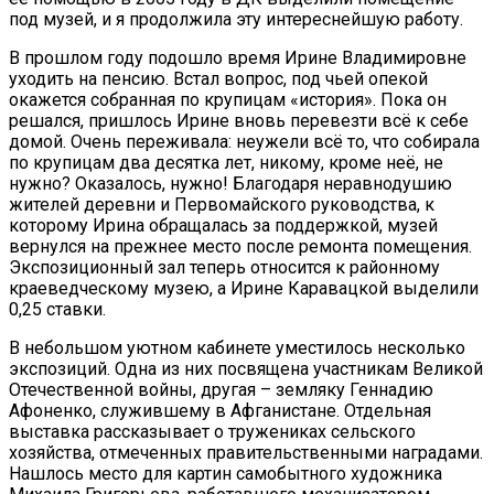
под музей, и я продолжила эту интереснейшую работу.
В прошлом году подошло время Ирине Владимировне
уходить на пенсию. Встал вопрос, под чьей опекой
окажется собранная по крупицам «история». Пока он
решался, пришлось Ирине вновь перевезти всё к себе
домой. Очень переживала: неужели всё то, что собирала
по крупицам два десятка лет, никому, кроме неё, не
нужно? Оказалось, нужно! Благодаря неравнодушию
жителей деревни и Первомайского руководства, к
которому Ирина обращалась за поддержкой, музей
вернулся на прежнее место после ремонта помещения.
Экспозиционный зал теперь относится к районному
краеведческому музею, а Ирине Каравацкой выделили
0,25 ставки.
В небольшом уютном кабинете уместилось несколько
экспозиций. Одна из них посвящена участникам Великой
Отечественной войны, другая – земляку Геннадию
Афоненко, служившему в Афганистане. Отдельная
выставка рассказывает о тружениках сельского
хозяйства, отмеченных правительственными наградами.
Нашлось место для картин самобытного художника