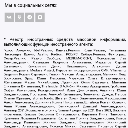
Мы в социальных сетях:
* Реестр иностранных средств массовой информации,
выполняющих функции иностранного агента:
Голос Америки, Idel.Реалии, Кавказ.Реалии, Крым.Реалии, Телеканал
Настоящее Время, Azatliq Radiosi, PCE/PC, Сибирь.Реалии, Фактограф,
Север.Реалии, Радио Свобода, MEDIUM-ORIENT, Пономарев Лев
Александрович, Савицкая Людмила Алексеевна, Маркелов Сергей
Евгеньевич, Камалягин Денис Николаевич, Апахончич Дарья
Александровна, Medusa Project, Первое антикоррупционное СМИ, VTimes.io,
Баданин Роман Сергеевич, Гликин Максим Александрович, Маняхин Петр
Борисович, Ярош Юлия Петровна, Чуракова Ольга Владимировна,
Железнова Мария Михайловна, Лукьянова Юлия Сергеевна, Маетная
Елизавета Витальевна, The Insider SIA, Рубин Михаил Аркадьевич, Гройсман
Софья Романовна, Рождественский Илья Дмитриевич, Апухтина Юлия
Владимировна, Постернак Алексей Евгеньевич, Телеканал Дождь, Петров
Степан Юрьевич, Istories fonds, Шмагун Олеся Валентиновна, Мароховская
Алеся Алексеевна, Долинина Ирина Николаевна, Шлейнов Роман Юрьевич,
Анин Роман Александрович, Великовский Дмитрий Александрович,
Альтаир 2021, Ромашки монолит, Главный редактор 2021, Вега 2021, Важные
иноагенты, Каткова Вероника Вячеславовна, Карезина Инна Павловна,
Кузьмина Людмила Гавриловна, Костылева Полина Владимировна, Лютов
Александр Иванович, Жилкин Владимир Владимирович, Жилинский
Владимир Александрович, Тихонов Михаил Сергеевич, Пискунов Сергей