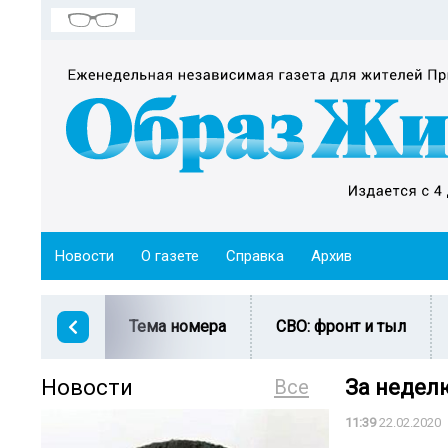
Новости
О газете
Справка
Архив
Тема номера
СВО: фронт и тыл
Новости
Все
За недел
11:39
22.02.2020