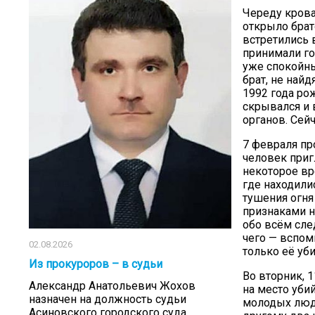
Череду крова
открыло брат
встретились 
принимали го
уже спокойны
брат, не най
1992 года рож
скрывался и 
органов. Сейч
7 февраля пр
человек приг
некоторое вр
где находили
тушения огня
признаками н
обо всём сле
чего — вспом
02.08.2026
только её уби
Из прокуроров – в судьи
Во вторник, 
Александр Анатольевич Жохов
на место уби
назначен на должность судьи
молодых люде
Асиновского городского суда