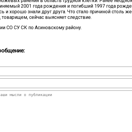
ножевых ранения в область грудной клетки. Ранее неодно
иняемый 2001 года рождения и погибший 1997 года рожд
сь и хорошо знали друг друга. Что стало причиной столь ж
 товарищем, сейчас выясняет следствие.
и СО СУ СК по Асиновскому району.
ообщение:
20.09.2017
Посмотреть...