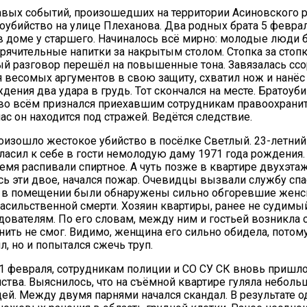
вых событий, произошедших на территории Асиновского р
оубийство на улице Плеханова. Два родных брата 5 февра
в доме у старшего. Начиналось всё мирно: молодые люди 
рячительные напитки за накрытым столом. Стопка за стопк
й разговор перешёл на повышенные тона. Завязалась ссо
дя весомых аргументов в свою защиту, схватил нож и нан
дения два удара в грудь. Тот скончался на месте. Братоуб
во всём признался приехавшим сотрудникам правоохрани
ас он находится под стражей. Ведётся следствие.
оизошло жестокое убийство в посёлке Светлый. 23-летни
ласил к себе в гости немолодую даму 1971 года рождения.
емя распивали спиртное. А чуть позже в квартире двухэта
сь эти двое, начался пожар. Очевидцы вызвали службу спа
 в помещении были обнаружены сильно обгоревшие женск
асильственной смерти. Хозяин квартиры, ранее не судимый
дователям. По его словам, между ним и гостьей возникла с
нить не смог. Видимо, женщина его сильно обидела, потому
л, но и попытался сжечь труп.
11 февраля, сотрудникам полиции и СО СУ СК вновь пришл
йства. Выяснилось, что на съёмной квартире гуляла небол
й. Между двумя парнями начался скандал. В результате о