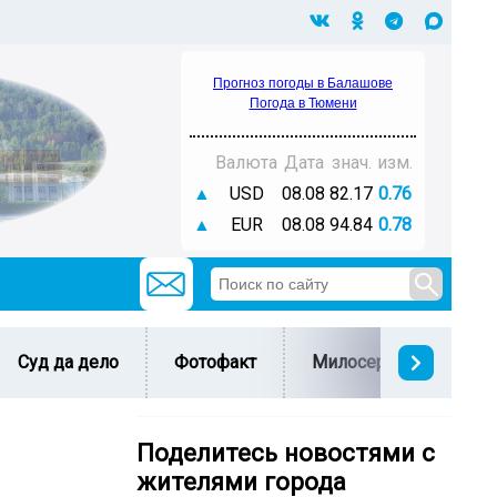
Прогноз погоды в Балашове
Погода в Тюмени
Валюта
Дата
знач.
изм.
▲
USD
08.08
82.17
0.76
▲
EUR
08.08
94.84
0.78
Суд да дело
Фотофакт
Милосердие
С 
Поделитесь новостями с
жителями города