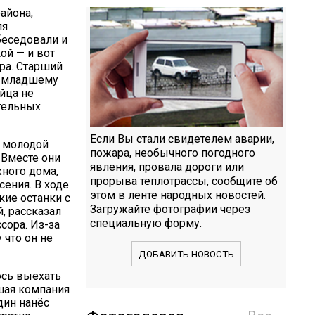
айона,
ля
беседовали и
ой — и вот
ра. Старший
ёс младшему
ийца не
тельных
Если Вы стали свидетелем аварии,
й молодой
пожара, необычного погодного
 Вместе они
явления, провала дороги или
жного дома,
прорыва теплотрассы, сообщите об
сения. В ходе
этом в ленте народных новостей.
ие останки с
Загружайте фотографии через
, рассказал
специальную форму.
сора. Из-за
 что он не
ДОБАВИТЬ НОВОСТЬ
ось выехать
ьшая компания
дин нанёс