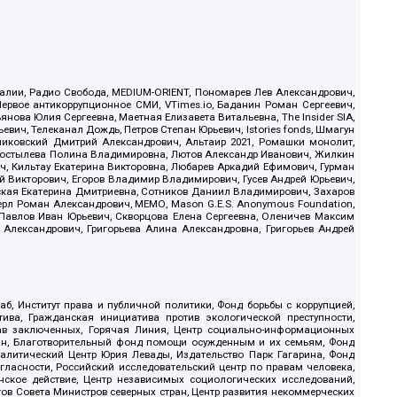
.Реалии, Радио Свобода, MEDIUM-ORIENT, Пономарев Лев Александрович,
ервое антикоррупционное СМИ, VTimes.io, Баданин Роман Сергеевич,
ова Юлия Сергеевна, Маетная Елизавета Витальевна, The Insider SIA,
ич, Телеканал Дождь, Петров Степан Юрьевич, Istories fonds, Шмагун
иковский Дмитрий Александрович, Альтаир 2021, Ромашки монолит,
, Костылева Полина Владимировна, Лютов Александр Иванович, Жилкин
, Кильтау Екатерина Викторовна, Любарев Аркадий Ефимович, Гурман
й Викторович, Егоров Владимир Владимирович, Гусев Андрей Юрьевич,
ская Екатерина Дмитриевна, Сотников Даниил Владимирович, Захаров
ерл Роман Александрович, МЕМО, Mason G.E.S. Anonymous Foundation,
, Павлов Иван Юрьевич, Скворцова Елена Сергеевна, Оленичев Максим
 Александрович, Григорьева Алина Александровна, Григорьев Андрей
б, Институт права и публичной политики, Фонд борьбы с коррупцией,
ива, Гражданская инициатива против экологической преступности,
рав заключенных, Горячая Линия, Центр социально-информационных
дан, Благотворительный фонд помощи осужденным и их семьям, Фонд
 Аналитический Центр Юрия Левады, Издательство Парк Гагарина, Фонд
гласности, Российский исследовательский центр по правам человека,
ское действие, Центр независимых социологических исследований,
в Совета Министров северных стран, Центр развития некоммерческих