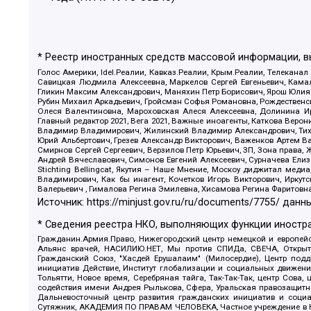
* Реестр иностранных средств массовой информации, 
Голос Америки, Idel.Реалии, Кавказ.Реалии, Крым.Реалии, Телеканал
Савицкая Людмила Алексеевна, Маркелов Сергей Евгеньевич, Камал
Гликин Максим Александрович, Маняхин Петр Борисович, Ярош Юлия П
Рубин Михаил Аркадьевич, Гройсман Софья Романовна, Рождественски
Олеся Валентиновна, Мароховская Алеся Алексеевна, Долинина И
Главный редактор 2021, Вега 2021, Важные иноагенты, Каткова Вер
Владимир Владимирович, Жилинский Владимир Александрович, Тихон
Юрий Альбертович, Грезев Александр Викторович, Важенков Артем В
Смирнов Сергей Сергеевич, Верзилов Петр Юрьевич, ЗП, Зона прав
Андрей Вячеславович, Симонов Евгений Алексеевич, Сурначева Елиз
Stichting Bellingcat, Якутия – Наше Мнение, Москоу диджитал мед
Владимирович, Как бы инагент, Кочетков Игорь Викторович, Иркут
Валерьевич , Гималова Регина Эмилевна, Хисамова Регина Фаритовн
Источник:
https://minjust.gov.ru/ru/documents/7755/
данны
* Сведения реестра НКО, выполняющих функции иностра
Гражданин.Армия.Право, Нижегородский центр немецкой и европейск
Альянс врачей, НАСИЛИЮ.НЕТ, Мы против СПИДа, СВЕЧА, Открытый
Гражданский Союз, "Хасдей Ерушалаим" (Милосердие), Центр под
инициатив Действие, Институт глобализации и социальных движен
Тольятти, Новое время, Серебряная тайга, Так-Так-Так, центр Сова
содействия имени Андрея Рылькова, Сфера, Уральская правозащитна
Дальневосточный центр развития гражданских инициатив и социа
Сутяжник, АКАДЕМИЯ ПО ПРАВАМ ЧЕЛОВЕКА, Частное учреждение в Ка