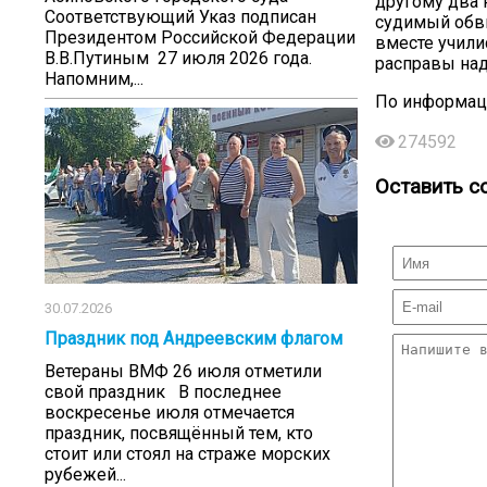
другому два 
Соответствующий Указ подписан
судимый обв
Президентом Российской Федерации
вместе учили
В.В.Путиным 27 июля 2026 года.
расправы над
Напомним,...
По информаци
274592
Оставить с
30.07.2026
Праздник под Андреевским флагом
Ветераны ВМФ 26 июля отметили
свой праздник В последнее
воскресенье июля отмечается
праздник, посвящённый тем, кто
стоит или стоял на страже морских
рубежей...