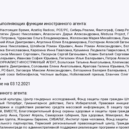
выполняющих функции иностранного агента:
 Настоящее Время, Azatliq Radiosi, PCE/PC, Сибирь.Реалии, Фактограф, Север
ягин Денис Николаевич, Апахончич Дарья Александровна, Medusa Project, П
етровна, Чуракова Ольга Владимировна, Железнова Мария Михайловна, Лукьян
й Илья Дмитриевич, Апухтина Юлия Владимировна, Постернак Алексей Евгеньев
рина Николаевна, Шлейнов Роман Юрьевич, Анин Роман Александрович, Вел
оника Вячеславовна, Карезина Инна Павловна, Кузьмина Людмила Гавриловна
ов Михаил Сергеевич, Пискунов Сергей Евгеньевич, Ковин Виталий Сергеевич
алерьевич, Иванова София Юрьевна, Пигалкин Илья Валерьевич, Петров Алексе
а, ЖУРНАЛИСТ-ИНОСТРАННЫЙ АГЕНТ, Вольтская Татьяна Анатольевна, Клепиков
авета Дмитриевна, Соловьева Елена Анатольевна, Арапова Галина Юрьевна, П
иа, РС-Балт, Заговора Максим Александрович, Ветошкина Валерия Валерьевна
ский союз библиофилов, Честные выборы, Нобелевский призыв, Еланчик Олег
а
е на
03.12.2021
нного агента:
ой культуры, Центр гендерных исследований, Фонд защиты прав граждан Шта
 Петербург, Гуманитарное действие, Лига Избирателей, Правовая инициат
держки и содействия развитию средств массовой информации, В защиту п
ий, ВМЕСТЕ, Благотворительный фонд охраны здоровья и защиты прав граж
, центр Анна, Проект Апрель, Самарская губерния, Эра здоровья, Мемориал,
я группа, Женщины Евразии, СИБАЛЬТ, Институт прав человека, Фонд защиты 
льного партнерства, Пермский региональный правозащитный центр, Граждан
лининграде по административной поддержке реализации программ и проекто