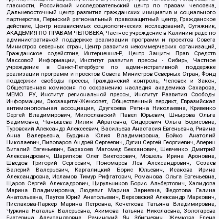
гласности, Российский исследовательский центр по правам человека,
Дальневосточный центр развития гражданских инициатив и социального
партнерства, Пермский региональный правозащитный центр, Гражданское
действие, Центр независимых социологических исследований, Сутяжник,
АКАДЕМИЯ ПО ПРАВАМ ЧЕЛОВЕКА, Частное учреждение в Калининграде по
административной поддержке реализации программ и проектов Совета
Министров северных стран, Центр развития некоммерческих организаций,
Гражданское содействие, Интернешнл-Р, Центр Защиты Прав Средств
Массовой Информации, Институт развития прессы - Сибирь, Частное
учреждение в Санкт-Петербурге по административной поддержке
реализации программ и проектов Совета Министров Северных Стран, Фонд
поддержки свободы прессы, Гражданский контроль, Человек и Закон,
Общественная комиссия по сохранению наследия академика Сахарова,
МЕМО. РУ, Институт региональной прессы, Институт Развития Свободы
Информации, Экозащита!-Женсовет, Общественный вердикт, Евразийская
антимонопольная ассоциация, Дзугкоева Регина Николаевна, Кривенко
Сергей Владимирович, Милославский Павел Юрьевич, Шнырова Ольга
Вадимовна, Чанышева Лилия Айратовна, Сидорович Ольга Борисовна,
Туровский Александр Алексеевич, Васильева Анастасия Евгеньевна, Ривина
Анна Валерьевна, Бурдина Юлия Владимировна, Бойко Анатолий
Николаевич, Пивоваров Андрей Сергеевич, Дугин Сергей Георгиевич, Аверин
Виталий Евгеньевич, Барахоев Магомед Бекханович, Шевченко Дмитрий
Александрович, Шарипков Олег Викторович, Мошель Ирина Ароновна,
Шведов Григорий Сергеевич, Пономарев Лев Александрович, Созаев
Валерий Валерьевич, Каргалицкий Борис Юльевич, Исакова Ирина
Александровна, Исламов Тимур Рифгатович, Романова Ольга Евгеньевна,
Щаров Сергей Алексадрович, Цирульников Борис Альбертович, Халидова
Марина Владимировна, Людевиг Марина Зариевна, Федотова Галина
Анатольевна, Паутов Юрий Анатольевич, Верховский Александр Маркович,
Пислакова-Паркер Марина Петровна, Кочеткова Татьяна Владимировна,
Чуркина Наталья Валерьевна, Акимова Татьяна Николаевна, Золотарева
Екатерина Александровна, Рачинский Ян Збигневич, Жемкова Елена