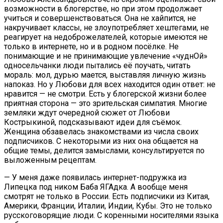
возможности в блогерстве, но при этом продолжает
учиться и совершенствоваться. Она не хайпится, не
накручивает классы, не злоупотребляет хештегами, не
реагирует на недоброжелателей, которые имеются не
только в интернете, но и в родном посёлке. Не
понимающие и не принимающие увлечение «чуднОй»
односельчанки люди пытались её поучать, читать
мораль: мол, дурью мается, выставляя личную жизнь
напоказ. Но у Любови для всех находится один ответ: не
нравится — не смотри. Есть у блогерской жизни более
приятная сторона — это зрительская симпатия. Многие
земляки ждут очередной сюжет от Любови
Кострыкиной, подсказывают идеи для съёмок.
Женщина обзавелась знакомствами из числа своих
подписчиков. С некоторыми из них она общается на
общие темы, делится замыслами, консультируется по
выложенным рецептам.
— У меня даже появилась интернет-подружка из
Липецка под ником Баба ЯГАдка. А вообще меня
смотрят не только в России. Есть подписчики из Китая,
Америки, Франции, Италии, Индии, Кубы. Это не только
русскоговорящие люди. С коренными носителями языка