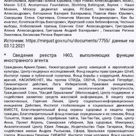
Анатольевна, Арапова Галина Юрьевна, Перл Роман Александрович, МЕМО,
Mason G.E.S. Anonymous Foundation, Stichting Bellingcat, Якутия – Наше
Мнение, Москоу диджитал медиа, РС-Балт, Заговора Максим
Александрович, Ветошкина Валерия Валерьевна, Павлов Иван Юрьевич,
Скворцова Елена Сергеевна, Оленичев Максим Владимирович, Как бы
инагент, Кочетков Игорь Викторович, Иркутский союз библиофилов, Честные
выборы, Нобелевский призыв, Еланчик Олег Александрович, Григорьева
Алина Александровна, Григорьев Андрей Валерьевич , Гималова Регина
Эмилевна, Хисамова Регина Фаритовна
Источник:
https://minjust.gov.ru/ru/documents/7755/
данные на
03.12.2021
* Сведения реестра НКО, выполняющих функции
иностранного агента:
Гражданин.Армия.Право, Нижегородский центр немецкой и европейской
культуры, Центр гендерных исследований, Фонд защиты прав граждан Штаб,
Институт права и публичной политики, Фонд борьбы с коррупцией, Альянс
врачей, НАСИЛИЮ.НЕТ, Мы против СПИДа, СВЕЧА, Открытый Петербург,
Гуманитарное действие, Лига Избирателей, Правовая инициатива,
Гражданская инициатива против экологической преступности,
Гражданский Союз, "Хасдей Ерушалаим" (Милосердие), Центр поддержки и
содействия развитию средств массовой информации, В защиту прав
заключенных, Горячая Линия, Центр социально-информационных
инициатив Действие, Институт глобализации и социальных движений,
ВМЕСТЕ, Благотворительный фонд охраны здоровья и защиты прав
граждан, Благотворительный фонд помощи осужденным и их семьям, Фонд
Тольятти, Новое время, Серебряная тайга, Так-Так-Так, центр Сова, центр
Анна, Проект Апрель, Самарская губерния, Эра здоровья, Мемориал,
Аналитический Центр Юрия Левады, Издательство Парк Гагарина, Фонд
содействия имени Андрея Рылькова, Сфера, Уральская правозащитная
группа, Женщины Евразии, СИБАЛЬТ, Институт прав человека, Фонд защиты