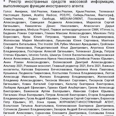
* Реестр иностранных средств массовой информации,
выполняющих функции иностранного агента:
Голос Америки, Idel.Реалии, Кавказ.Реалии, Крым.Реалии, Телеканал
Настоящее Время, Azatliq Radiosi, PCE/PC, Сибирь.Реалии, Фактограф,
Север.Реалии, Радио Свобода, MEDIUM-ORIENT, Пономарев Лев
Александрович, Савицкая Людмила Алексеевна, Маркелов Сергей
Евгеньевич, Камалягин Денис Николаевич, Апахончич Дарья
Александровна, Medusa Project, Первое антикоррупционное СМИ, VTimes.io,
Баданин Роман Сергеевич, Гликин Максим Александрович, Маняхин Петр
Борисович, Ярош Юлия Петровна, Чуракова Ольга Владимировна,
Железнова Мария Михайловна, Лукьянова Юлия Сергеевна, Маетная
Елизавета Витальевна, The Insider SIA, Рубин Михаил Аркадьевич, Гройсман
Софья Романовна, Рождественский Илья Дмитриевич, Апухтина Юлия
Владимировна, Постернак Алексей Евгеньевич, Телеканал Дождь, Петров
Степан Юрьевич, Istories fonds, Шмагун Олеся Валентиновна, Мароховская
Алеся Алексеевна, Долинина Ирина Николаевна, Шлейнов Роман Юрьевич,
Анин Роман Александрович, Великовский Дмитрий Александрович,
Альтаир 2021, Ромашки монолит, Главный редактор 2021, Вега 2021, Важные
иноагенты, Каткова Вероника Вячеславовна, Карезина Инна Павловна,
Кузьмина Людмила Гавриловна, Костылева Полина Владимировна, Лютов
Александр Иванович, Жилкин Владимир Владимирович, Жилинский
Владимир Александрович, Тихонов Михаил Сергеевич, Пискунов Сергей
Евгеньевич, Ковин Виталий Сергеевич, Кильтау Екатерина Викторовна,
Любарев Аркадий Ефимович, Гурман Юрий Альбертович, Грезев Александр
Викторович, Важенков Артем Валерьевич, Иванова София Юрьевна,
Пигалкин Илья Валерьевич, Петров Алексей Викторович, Егоров Владимир
Владимирович, Гусев Андрей Юрьевич, Смирнов Сергей Сергеевич, Верзилов
Петр Юрьевич, ЗП, Зона права, ЖУРНАЛИСТ-ИНОСТРАННЫЙ АГЕНТ,
Вольтская Татьяна Анатольевна, Клепиковская Екатерина Дмитриевна,
Сотников Даниил Владимирович, Захаров Андрей Вячеславович, Симонов
Евгений Алексеевич, Сурначева Елизавета Дмитриевна, Соловьева Елена