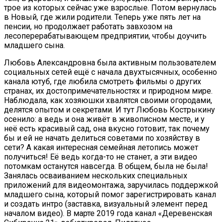
трое из которых сейчас уже взрослые. Потом вернулась
в Новый, где жили родители. Теперь уже пять лет на
пенсии, но продолжает работать завхозом на
лесоперерабатывающем предприятии, чтобы доучить
младшего сына.
Любовь Александровна была активным пользователем
социальных сетей ещё с начала двухтысячных, особенно
канала ютуб, где любила смотреть фильмы о других
странах, их достопримечательностях и природном мире.
Наблюдала, как хозяюшки хвалятся своими огородами,
делятся опытом и секретами. И тут Любовь Кострыкину
осенило: а ведь и она живёт в живописном месте, и у
неё есть красивый сад, она вкусно готовит, так почему
бы и ей не начать делиться советами по хозяйству в
сети? А какая интересная семейная летопись может
получиться! Её ведь когда-то не станет, а эти видео
потомкам останутся навсегда. В общем, была не была!
Занялась осваиванием нескольких специальных
приложений для видеомонтажа, заручилась поддержкой
младшего сына, который помог зарегистрировать канал
и создать интро (заставка, визуальный элемент перед
началом видео). В марте 2019 года канал «Деревенская