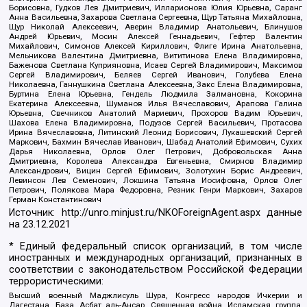
Борисовна, Гудков Лев Дмитриевич, Илларионова Юлия Юрьевна, Саранг
Анна Васильевна, Захарова Светлана Сергеевна, Щур Татьяна Михайловна,
Щур Николай Алексеевич, Аверин Владимир Анатольевич, Блинушов
Андрей Юрьевич, Мосин Алексей Геннадьевич, Гефтер Валентин
Михайлович, Симонов Алексей Кириллович, Флиге Ирина Анатольевна,
Мельникова Валентина Дмитриевна, Вититинова Елена Владимировна,
Баженова Светлана Куприяновна, Исаев Сергей Владимирович, Максимов
Сергей Владимирович, Беляев Сергей Иванович, Голубева Елена
Николаевна, Ганнушкина Светлана Алексеевна, Закс Елена Владимировна,
Буртина Елена Юрьевна, Гендель Людмила Залмановна, Кокорина
Екатерина Алексеевна, Шуманов Илья Вячеславович, Арапова Галина
Юрьевна, Свечников Анатолий Мариевич, Прохоров Вадим Юрьевич,
Шахова Елена Владимировна, Подузов Сергей Васильевич, Протасова
Ирина Вячеславовна, Литинский Леонид Борисович, Лукашевский Сергей
Маркович, Бахмин Вячеслав Иванович, Шабад Анатолий Ефимович, Сухих
Дарья Николаевна, Орлов Олег Петрович, Добровольская Анна
Дмитриевна, Королева Александра Евгеньевна, Смирнов Владимир
Александрович, Вицин Сергей Ефимович, Золотухин Борис Андреевич,
Левинсон Лев Семенович, Локшина Татьяна Иосифовна, Орлов Олег
Петрович, Полякова Мара Федоровна, Резник Генри Маркович, Захаров
Герман Константинович
Источник:
http://unro.minjust.ru/NKOForeignAgent.aspx
данные
на
23.12.2021
* Единый федеральный список организаций, в том числе
иностранных и международных организаций, признанных в
соответствии с законодательством Российской Федерации
террористическими:
Высший военный Маджлисуль Шура, Конгресс народов Ичкерии и
Дагестана, База, Асбат аль-Ансар, Священная война, Исламская группа,