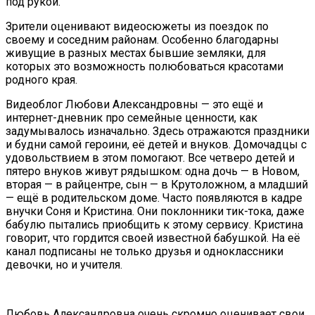
под рукой.
Зрители оценивают видеосюжеты из поездок по
своему и соседним районам. Особенно благодарны
живущие в разных местах бывшие земляки, для
которых это возможность полюбоваться красотами
родного края.
Видеоблог Любови Александровны — это ещё и
интернет-дневник про семейные ценности, как
задумывалось изначально. Здесь отражаются праздники
и будни самой героини, её детей и внуков. Домочадцы с
удовольствием в этом помогают. Все четверо детей и
пятеро внуков живут рядышком: одна дочь — в Новом,
вторая — в райцентре, сын — в Крутоложном, а младший
— ещё в родительском доме. Часто появляются в кадре
внучки Соня и Кристина. Они поклонники тик-тока, даже
бабулю пытались приобщить к этому сервису. Кристина
говорит, что гордится своей известной бабушкой. На её
канал подписаны не только друзья и одноклассники
девочки, но и учителя.
Любовь Александровна очень скромно оценивает свои