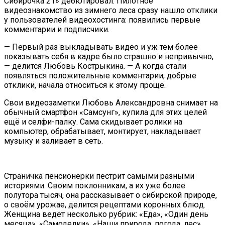
Сибирочка 21» дебютировал. Пилотное
видеознакомство из зимнего леса сразу нашло отклики
у пользователей видеохостинга: появились первые
комментарии и подписчики.
— Первый раз выкладывать видео и уж тем более
показывать себя в кадре было страшно и непривычно,
— делится Любовь Кострыкина. — А когда стали
появляться положительные комментарии, добрые
отклики, начала относиться к этому проще.
Свои видеозаметки Любовь Александровна снимает на
обычный смартфон «Самсунг», купила для этих целей
ещё и селфи-палку. Сама скидывает ролики на
компьютер, обрабатывает, монтирует, накладывает
музыку и заливает в сеть.
Страничка пенсионерки пестрит самыми разными
историями. Своим поклонникам, а их уже более
полутора тысяч, она рассказывает о сибирской природе,
о своём урожае, делится рецептами коронных блюд.
Женщина ведёт несколько рубрик: «Еда», «Один день
месяца», «Самоделки», «Наши природа, погода, лес»,