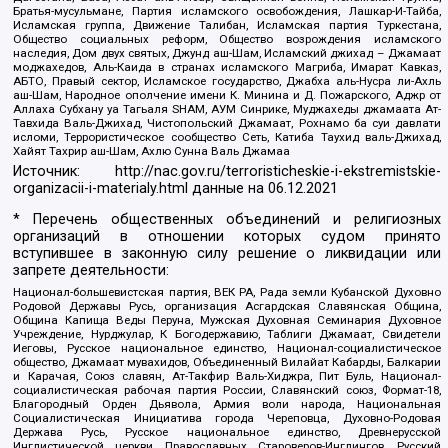
Братья-мусульмане, Партия исламского освобождения, Лашкар-И-Тайба,
Исламская группа, Движение Талибан, Исламская партия Туркестана,
Общество социальных реформ, Общество возрождения исламского
наследия, Дом двух святых, Джунд аш-Шам, Исламский джихад – Джамаат
моджахедов, Аль-Каида в странах исламского Магриба, Имарат Кавказ,
АБТО, Правый сектор, Исламское государство, Джабха аль-Нусра ли-Ахль
аш-Шам, Народное ополчение имени К. Минина и Д. Пожарского, Аджр от
Аллаха Субхану уа Тагьаля SHAM, АУМ Синрике, Муджахеды джамаата Ат-
Тавхида Валь-Джихад, Чистопольский Джамаат, Рохнамо ба суи давлати
исломи, Террористическое сообщество Сеть, Катиба Таухид валь-Джихад,
Хайят Тахрир аш-Шам, Ахлю Сунна Валь Джамаа
Источник:
http://nac.gov.ru/terroristicheskie-i-ekstremistskie-
organizacii-i-materialy.html
данные на
06.12.2021
* Перечень общественных объединений и религиозных
организаций в отношении которых судом принято
вступившее в законную силу решение о ликвидации или
запрете деятельности:
Национал-большевистская партия, ВЕК РА, Рада земли Кубанской Духовно
Родовой Державы Русь, организация Асгардская Славянская Община,
Община Капища Веды Перуна, Мужская Духовная Семинария Духовное
Учреждение, Нурджулар, К Богодержавию, Таблиги Джамаат, Свидетели
Иеговы, Русское национальное единство, Национал-социалистическое
общество, Джамаат мувахидов, Объединенный Вилайат Кабарды, Балкарии
и Карачая, Союз славян, Ат-Такфир Валь-Хиджра, Пит Буль, Национал-
социалистическая рабочая партия России, Славянский союз, Формат-18,
Благородный Орден Дьявола, Армия воли народа, Национальная
Социалистическая Инициатива города Череповца, Духовно-Родовая
Держава Русь, Русское национальное единство, Древнерусской
Инглистической церкви Православных Староверов-Инглингов, Русский