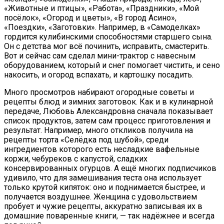
«Животные и птицы», «Работа», «Праздники», «Мой
посёлок», «Огород и цветы», «В город Асино»,
«Поездки», «Заготовки». Например, в «Самоделках»
гордится кулибинскими способностями старшего сына.
Он с детства мог всё починить, исправить, смастерить.
Вот и сейчас сам сделал мини-трактор с навесным
оборудованием, который и снег помогает чистить, и сено
накосить, и огород вспахать, и картошку посадить.
Много просмотров набирают огородные советы и
рецепты блюд и зимних заготовок. Как и в кулинарной
передаче, Любовь Александровна сначала показывает
список продуктов, затем сам процесс приготовления и
результат. Например, много откликов получила на
рецепты торта «Селёдка под шубой», среди
ингредиентов которого есть несладкие вафельные
коржи, чебуреков с капустой, сладких
консервированных огурцов. А ещё многих подписчиков
удивило, что для замешивания теста она использует
только крутой кипяток: оно и поднимается быстрее, и
получается воздушнее. Женщина с удовольствием
пробует и чужие рецепты, аккуратно записывая их в
домашние поваренные книги, — так надёжнее и всегда