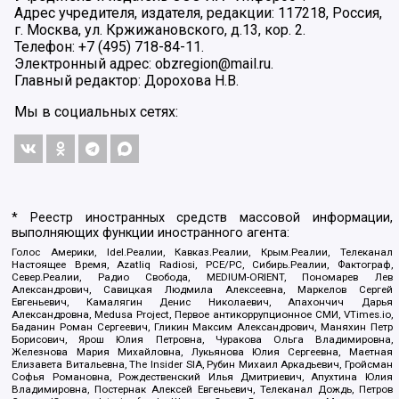
Адрес учредителя, издателя, редакции: 117218, Россия,
г. Москва, ул. Кржижановского, д.13, кор. 2.
Телефон: +7 (495) 718-84-11.
Электронный адрес: obzregion@mail.ru.
Главный редактор: Дорохова Н.В.
Мы в социальных сетях:
* Реестр иностранных средств массовой информации,
выполняющих функции иностранного агента:
Голос Америки, Idel.Реалии, Кавказ.Реалии, Крым.Реалии, Телеканал
Настоящее Время, Azatliq Radiosi, PCE/PC, Сибирь.Реалии, Фактограф,
Север.Реалии, Радио Свобода, MEDIUM-ORIENT, Пономарев Лев
Александрович, Савицкая Людмила Алексеевна, Маркелов Сергей
Евгеньевич, Камалягин Денис Николаевич, Апахончич Дарья
Александровна, Medusa Project, Первое антикоррупционное СМИ, VTimes.io,
Баданин Роман Сергеевич, Гликин Максим Александрович, Маняхин Петр
Борисович, Ярош Юлия Петровна, Чуракова Ольга Владимировна,
Железнова Мария Михайловна, Лукьянова Юлия Сергеевна, Маетная
Елизавета Витальевна, The Insider SIA, Рубин Михаил Аркадьевич, Гройсман
Софья Романовна, Рождественский Илья Дмитриевич, Апухтина Юлия
Владимировна, Постернак Алексей Евгеньевич, Телеканал Дождь, Петров