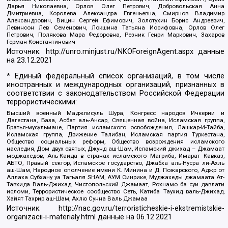
Дарья Николаевна, Орлов Олег Петрович, Добровольская Анна
Дмитриевна, Королева Александра Евгеньевна, Смирнов Владимир
Александрович, Вицин Сергей Ефимович, Золотухин Борис Андреевич,
Левинсон Лев Семенович, Локшина Татьяна Иосифовна, Орлов Олег
Петрович, Полякова Мара Федоровна, Резник Генри Маркович, Захаров
Герман Константинович
Источник:
http://unro.minjust.ru/NKOForeignAgent.aspx
данные
на
23.12.2021
* Единый федеральный список организаций, в том числе
иностранных и международных организаций, признанных в
соответствии с законодательством Российской Федерации
террористическими:
Высший военный Маджлисуль Шура, Конгресс народов Ичкерии и
Дагестана, База, Асбат аль-Ансар, Священная война, Исламская группа,
Братья-мусульмане, Партия исламского освобождения, Лашкар-И-Тайба,
Исламская группа, Движение Талибан, Исламская партия Туркестана,
Общество социальных реформ, Общество возрождения исламского
наследия, Дом двух святых, Джунд аш-Шам, Исламский джихад – Джамаат
моджахедов, Аль-Каида в странах исламского Магриба, Имарат Кавказ,
АБТО, Правый сектор, Исламское государство, Джабха аль-Нусра ли-Ахль
аш-Шам, Народное ополчение имени К. Минина и Д. Пожарского, Аджр от
Аллаха Субхану уа Тагьаля SHAM, АУМ Синрике, Муджахеды джамаата Ат-
Тавхида Валь-Джихад, Чистопольский Джамаат, Рохнамо ба суи давлати
исломи, Террористическое сообщество Сеть, Катиба Таухид валь-Джихад,
Хайят Тахрир аш-Шам, Ахлю Сунна Валь Джамаа
Источник:
http://nac.gov.ru/terroristicheskie-i-ekstremistskie-
organizacii-i-materialy.html
данные на
06.12.2021