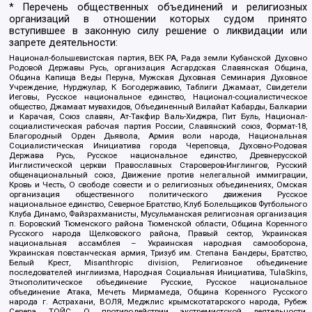
* Перечень общественных объединений и религиозных
организаций в отношении которых судом принято
вступившее в законную силу решение о ликвидации или
запрете деятельности:
Национал-большевистская партия, ВЕК РА, Рада земли Кубанской Духовно
Родовой Державы Русь, организация Асгардская Славянская Община,
Община Капища Веды Перуна, Мужская Духовная Семинария Духовное
Учреждение, Нурджулар, К Богодержавию, Таблиги Джамаат, Свидетели
Иеговы, Русское национальное единство, Национал-социалистическое
общество, Джамаат мувахидов, Объединенный Вилайат Кабарды, Балкарии
и Карачая, Союз славян, Ат-Такфир Валь-Хиджра, Пит Буль, Национал-
социалистическая рабочая партия России, Славянский союз, Формат-18,
Благородный Орден Дьявола, Армия воли народа, Национальная
Социалистическая Инициатива города Череповца, Духовно-Родовая
Держава Русь, Русское национальное единство, Древнерусской
Инглистической церкви Православных Староверов-Инглингов, Русский
общенациональный союз, Движение против нелегальной иммиграции,
Кровь и Честь, О свободе совести и о религиозных объединениях, Омская
организация общественного политического движения Русское
национальное единство, Северное Братство, Клуб Болельщиков Футбольного
Клуба Динамо, Файзрахманисты, Мусульманская религиозная организация
п. Боровский Тюменского района Тюменской области, Община Коренного
Русского народа Щелковского района, Правый сектор, Украинская
национальная ассамблея – Украинская народная самооборона,
Украинская повстанческая армия, Тризуб им. Степана Бандеры, Братство,
Белый Крест, Misanthropic division, Религиозное объединение
последователей инглиизма, Народная Социальная Инициатива, TulaSkins,
Этнополитическое объединение Русские, Русское национальное
объединение Атака, Мечеть Мирмамеда, Община Коренного Русского
народа г. Астрахани, ВОЛЯ, Меджлис крымскотатарского народа, Рубеж
Севера, ТОЙС, О противодействии экстремистской деятельности,