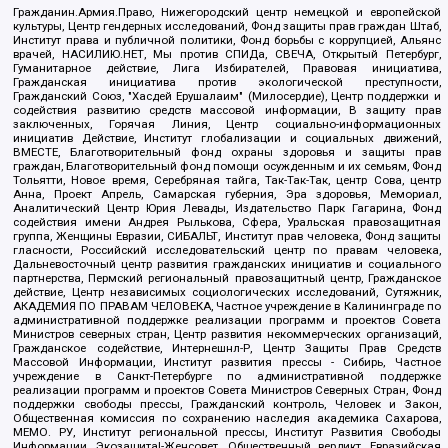
Гражданин.Армия.Право, Нижегородский центр немецкой и европейской
культуры, Центр гендерных исследований, Фонд защиты прав граждан Штаб,
Институт права и публичной политики, Фонд борьбы с коррупцией, Альянс
врачей, НАСИЛИЮ.НЕТ, Мы против СПИДа, СВЕЧА, Открытый Петербург,
Гуманитарное действие, Лига Избирателей, Правовая инициатива,
Гражданская инициатива против экологической преступности,
Гражданский Союз, "Хасдей Ерушалаим" (Милосердие), Центр поддержки и
содействия развитию средств массовой информации, В защиту прав
заключенных, Горячая Линия, Центр социально-информационных
инициатив Действие, Институт глобализации и социальных движений,
ВМЕСТЕ, Благотворительный фонд охраны здоровья и защиты прав
граждан, Благотворительный фонд помощи осужденным и их семьям, Фонд
Тольятти, Новое время, Серебряная тайга, Так-Так-Так, центр Сова, центр
Анна, Проект Апрель, Самарская губерния, Эра здоровья, Мемориал,
Аналитический Центр Юрия Левады, Издательство Парк Гагарина, Фонд
содействия имени Андрея Рылькова, Сфера, Уральская правозащитная
группа, Женщины Евразии, СИБАЛЬТ, Институт прав человека, Фонд защиты
гласности, Российский исследовательский центр по правам человека,
Дальневосточный центр развития гражданских инициатив и социального
партнерства, Пермский региональный правозащитный центр, Гражданское
действие, Центр независимых социологических исследований, Сутяжник,
АКАДЕМИЯ ПО ПРАВАМ ЧЕЛОВЕКА, Частное учреждение в Калининграде по
административной поддержке реализации программ и проектов Совета
Министров северных стран, Центр развития некоммерческих организаций,
Гражданское содействие, Интернешнл-Р, Центр Защиты Прав Средств
Массовой Информации, Институт развития прессы - Сибирь, Частное
учреждение в Санкт-Петербурге по административной поддержке
реализации программ и проектов Совета Министров Северных Стран, Фонд
поддержки свободы прессы, Гражданский контроль, Человек и Закон,
Общественная комиссия по сохранению наследия академика Сахарова,
МЕМО. РУ, Институт региональной прессы, Институт Развития Свободы
Информации, Экозащита!-Женсовет, Общественный вердикт, Евразийская