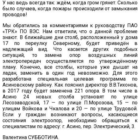
У нас ведь всегда так: ждём, когда гром грянет. Сколько
было случаев, когда пожары происходили от замыкания
проводов!
Мы обратились за комментариями к руководству ПАО
«ТРК» ПО ВЭС. Нам ответили, что о данной проблеме
знают. В ближайшие дни столб, расположенный у дома
17 по переулку Северному, будет приведён в
надлежащий вид. Что касается других подобных
ситуаций, то замена опор воздушных линий
электропередач осуществляется по утверждённому
плану. Конечно, все столбы, которые уже дышат на
ладан, заменить в один год невозможно. Для этого
разработана специальная целевая программа по
Асиновскому району. Как пояснил директор В.В.Тихонов,
в 2017 году будет заменена 221 опора. В том числе в
Асино 24 новых столба установят по улице
Лесозаводской, 17 — по улице П.Морозова, 15 — по
улицам Войкова и Чкалова и 20 — по улице Трудовой.
Если у граждан возникают вопросы, касающиеся
состояния электроопор, необходимо обращаться к
специалистам по адресу: г. Асино, пер. Электрический, 3.
Валентина СУББОТИНА.