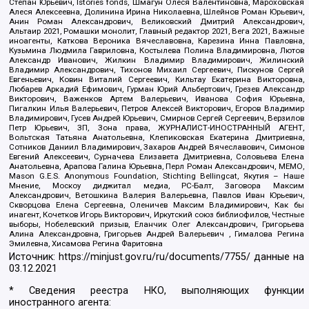
Степан Юрьевич, Istories fonds, Шмагун Олеся Валентиновна, Мароховская
Алеся Алексеевна, Долинина Ирина Николаевна, Шлейнов Роман Юрьевич,
Анин Роман Александрович, Великовский Дмитрий Александрович,
Альтаир 2021, Ромашки монолит, Главный редактор 2021, Вега 2021, Важные
иноагенты, Каткова Вероника Вячеславовна, Карезина Инна Павловна,
Кузьмина Людмила Гавриловна, Костылева Полина Владимировна, Лютов
Александр Иванович, Жилкин Владимир Владимирович, Жилинский
Владимир Александрович, Тихонов Михаил Сергеевич, Пискунов Сергей
Евгеньевич, Ковин Виталий Сергеевич, Кильтау Екатерина Викторовна,
Любарев Аркадий Ефимович, Гурман Юрий Альбертович, Грезев Александр
Викторович, Важенков Артем Валерьевич, Иванова София Юрьевна,
Пигалкин Илья Валерьевич, Петров Алексей Викторович, Егоров Владимир
Владимирович, Гусев Андрей Юрьевич, Смирнов Сергей Сергеевич, Верзилов
Петр Юрьевич, ЗП, Зона права, ЖУРНАЛИСТ-ИНОСТРАННЫЙ АГЕНТ,
Вольтская Татьяна Анатольевна, Клепиковская Екатерина Дмитриевна,
Сотников Даниил Владимирович, Захаров Андрей Вячеславович, Симонов
Евгений Алексеевич, Сурначева Елизавета Дмитриевна, Соловьева Елена
Анатольевна, Арапова Галина Юрьевна, Перл Роман Александрович, МЕМО,
Mason G.E.S. Anonymous Foundation, Stichting Bellingcat, Якутия – Наше
Мнение, Москоу диджитал медиа, РС-Балт, Заговора Максим
Александрович, Ветошкина Валерия Валерьевна, Павлов Иван Юрьевич,
Скворцова Елена Сергеевна, Оленичев Максим Владимирович, Как бы
инагент, Кочетков Игорь Викторович, Иркутский союз библиофилов, Честные
выборы, Нобелевский призыв, Еланчик Олег Александрович, Григорьева
Алина Александровна, Григорьев Андрей Валерьевич , Гималова Регина
Эмилевна, Хисамова Регина Фаритовна
Источник:
https://minjust.gov.ru/ru/documents/7755/
данные на
03.12.2021
* Сведения реестра НКО, выполняющих функции
иностранного агента: