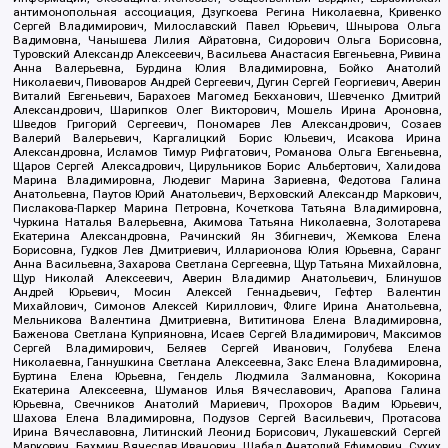
антимонопольная ассоциация, Дзугкоева Регина Николаевна, Кривенко
Сергей Владимирович, Милославский Павел Юрьевич, Шнырова Ольга
Вадимовна, Чанышева Лилия Айратовна, Сидорович Ольга Борисовна,
Туровский Александр Алексеевич, Васильева Анастасия Евгеньевна, Ривина
Анна Валерьевна, Бурдина Юлия Владимировна, Бойко Анатолий
Николаевич, Пивоваров Андрей Сергеевич, Дугин Сергей Георгиевич, Аверин
Виталий Евгеньевич, Барахоев Магомед Бекханович, Шевченко Дмитрий
Александрович, Шарипков Олег Викторович, Мошель Ирина Ароновна,
Шведов Григорий Сергеевич, Пономарев Лев Александрович, Созаев
Валерий Валерьевич, Каргалицкий Борис Юльевич, Исакова Ирина
Александровна, Исламов Тимур Рифгатович, Романова Ольга Евгеньевна,
Щаров Сергей Алексадрович, Цирульников Борис Альбертович, Халидова
Марина Владимировна, Людевиг Марина Зариевна, Федотова Галина
Анатольевна, Паутов Юрий Анатольевич, Верховский Александр Маркович,
Пислакова-Паркер Марина Петровна, Кочеткова Татьяна Владимировна,
Чуркина Наталья Валерьевна, Акимова Татьяна Николаевна, Золотарева
Екатерина Александровна, Рачинский Ян Збигневич, Жемкова Елена
Борисовна, Гудков Лев Дмитриевич, Илларионова Юлия Юрьевна, Саранг
Анна Васильевна, Захарова Светлана Сергеевна, Щур Татьяна Михайловна,
Щур Николай Алексеевич, Аверин Владимир Анатольевич, Блинушов
Андрей Юрьевич, Мосин Алексей Геннадьевич, Гефтер Валентин
Михайлович, Симонов Алексей Кириллович, Флиге Ирина Анатольевна,
Мельникова Валентина Дмитриевна, Вититинова Елена Владимировна,
Баженова Светлана Куприяновна, Исаев Сергей Владимирович, Максимов
Сергей Владимирович, Беляев Сергей Иванович, Голубева Елена
Николаевна, Ганнушкина Светлана Алексеевна, Закс Елена Владимировна,
Буртина Елена Юрьевна, Гендель Людмила Залмановна, Кокорина
Екатерина Алексеевна, Шуманов Илья Вячеславович, Арапова Галина
Юрьевна, Свечников Анатолий Мариевич, Прохоров Вадим Юрьевич,
Шахова Елена Владимировна, Подузов Сергей Васильевич, Протасова
Ирина Вячеславовна, Литинский Леонид Борисович, Лукашевский Сергей
Маркович, Бахмин Вячеслав Иванович, Шабад Анатолий Ефимович, Сухих