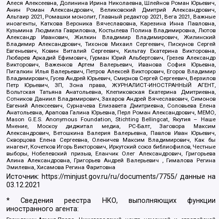
Алеся Алексеевна, Долинина Ирина Николаевна, Шлейнов Роман Юрьевич,
Анин Роман Александрович, Великовский Дмитрий Александрович,
Альтаир 2021, Ромашки монолит, Главный редактор 2021, Вега 2021, Важные
иноагенты, Каткова Вероника Вячеславовна, Карезина Инна Павловна,
Кузьмина Людмила Гавриловна, Костылева Полина Владимировна, Лютов
Александр Иванович, Жилкин Владимир Владимирович, Жилинский
Владимир Александрович, Тихонов Михаил Сергеевич, Пискунов Сергей
Евгеньевич, Ковин Виталий Сергеевич, Кильтау Екатерина Викторовна,
Любарев Аркадий Ефимович, Гурман Юрий Альбертович, Грезев Александр
Викторович, Важенков Артем Валерьевич, Иванова София Юрьевна,
Пигалкин Илья Валерьевич, Петров Алексей Викторович, Егоров Владимир
Владимирович, Гусев Андрей Юрьевич, Смирнов Сергей Сергеевич, Верзилов
Петр Юрьевич, ЗП, Зона права, ЖУРНАЛИСТ-ИНОСТРАННЫЙ АГЕНТ,
Вольтская Татьяна Анатольевна, Клепиковская Екатерина Дмитриевна,
Сотников Даниил Владимирович, Захаров Андрей Вячеславович, Симонов
Евгений Алексеевич, Сурначева Елизавета Дмитриевна, Соловьева Елена
Анатольевна, Арапова Галина Юрьевна, Перл Роман Александрович, МЕМО,
Mason G.E.S. Anonymous Foundation, Stichting Bellingcat, Якутия – Наше
Мнение, Москоу диджитал медиа, РС-Балт, Заговора Максим
Александрович, Ветошкина Валерия Валерьевна, Павлов Иван Юрьевич,
Скворцова Елена Сергеевна, Оленичев Максим Владимирович, Как бы
инагент, Кочетков Игорь Викторович, Иркутский союз библиофилов, Честные
выборы, Нобелевский призыв, Еланчик Олег Александрович, Григорьева
Алина Александровна, Григорьев Андрей Валерьевич , Гималова Регина
Эмилевна, Хисамова Регина Фаритовна
Источник:
https://minjust.gov.ru/ru/documents/7755/
данные на
03.12.2021
* Сведения реестра НКО, выполняющих функции
иностранного агента: