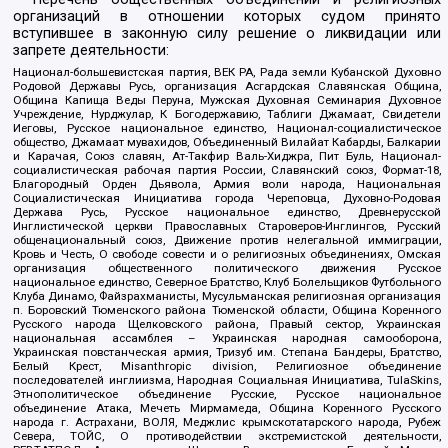
организаций в отношении которых судом принято
вступившее в законную силу решение о ликвидации или
запрете деятельности:
Национал-большевистская партия, ВЕК РА, Рада земли Кубанской Духовно
Родовой Державы Русь, организация Асгардская Славянская Община,
Община Капища Веды Перуна, Мужская Духовная Семинария Духовное
Учреждение, Нурджулар, К Богодержавию, Таблиги Джамаат, Свидетели
Иеговы, Русское национальное единство, Национал-социалистическое
общество, Джамаат мувахидов, Объединенный Вилайат Кабарды, Балкарии
и Карачая, Союз славян, Ат-Такфир Валь-Хиджра, Пит Буль, Национал-
социалистическая рабочая партия России, Славянский союз, Формат-18,
Благородный Орден Дьявола, Армия воли народа, Национальная
Социалистическая Инициатива города Череповца, Духовно-Родовая
Держава Русь, Русское национальное единство, Древнерусской
Инглистической церкви Православных Староверов-Инглингов, Русский
общенациональный союз, Движение против нелегальной иммиграции,
Кровь и Честь, О свободе совести и о религиозных объединениях, Омская
организация общественного политического движения Русское
национальное единство, Северное Братство, Клуб Болельщиков Футбольного
Клуба Динамо, Файзрахманисты, Мусульманская религиозная организация
п. Боровский Тюменского района Тюменской области, Община Коренного
Русского народа Щелковского района, Правый сектор, Украинская
национальная ассамблея – Украинская народная самооборона,
Украинская повстанческая армия, Тризуб им. Степана Бандеры, Братство,
Белый Крест, Misanthropic division, Религиозное объединение
последователей инглиизма, Народная Социальная Инициатива, TulaSkins,
Этнополитическое объединение Русские, Русское национальное
объединение Атака, Мечеть Мирмамеда, Община Коренного Русского
народа г. Астрахани, ВОЛЯ, Меджлис крымскотатарского народа, Рубеж
Севера, ТОЙС, О противодействии экстремистской деятельности,