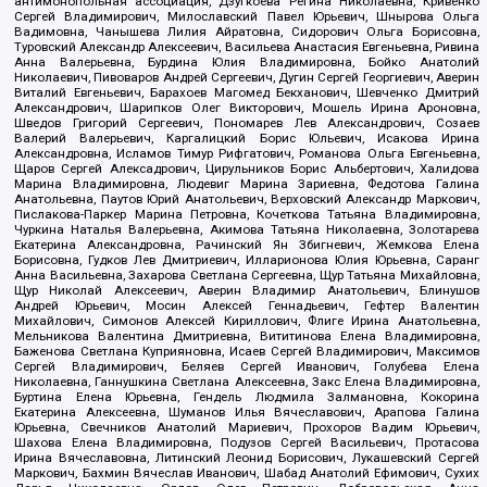
антимонопольная ассоциация, Дзугкоева Регина Николаевна, Кривенко
Сергей Владимирович, Милославский Павел Юрьевич, Шнырова Ольга
Вадимовна, Чанышева Лилия Айратовна, Сидорович Ольга Борисовна,
Туровский Александр Алексеевич, Васильева Анастасия Евгеньевна, Ривина
Анна Валерьевна, Бурдина Юлия Владимировна, Бойко Анатолий
Николаевич, Пивоваров Андрей Сергеевич, Дугин Сергей Георгиевич, Аверин
Виталий Евгеньевич, Барахоев Магомед Бекханович, Шевченко Дмитрий
Александрович, Шарипков Олег Викторович, Мошель Ирина Ароновна,
Шведов Григорий Сергеевич, Пономарев Лев Александрович, Созаев
Валерий Валерьевич, Каргалицкий Борис Юльевич, Исакова Ирина
Александровна, Исламов Тимур Рифгатович, Романова Ольга Евгеньевна,
Щаров Сергей Алексадрович, Цирульников Борис Альбертович, Халидова
Марина Владимировна, Людевиг Марина Зариевна, Федотова Галина
Анатольевна, Паутов Юрий Анатольевич, Верховский Александр Маркович,
Пислакова-Паркер Марина Петровна, Кочеткова Татьяна Владимировна,
Чуркина Наталья Валерьевна, Акимова Татьяна Николаевна, Золотарева
Екатерина Александровна, Рачинский Ян Збигневич, Жемкова Елена
Борисовна, Гудков Лев Дмитриевич, Илларионова Юлия Юрьевна, Саранг
Анна Васильевна, Захарова Светлана Сергеевна, Щур Татьяна Михайловна,
Щур Николай Алексеевич, Аверин Владимир Анатольевич, Блинушов
Андрей Юрьевич, Мосин Алексей Геннадьевич, Гефтер Валентин
Михайлович, Симонов Алексей Кириллович, Флиге Ирина Анатольевна,
Мельникова Валентина Дмитриевна, Вититинова Елена Владимировна,
Баженова Светлана Куприяновна, Исаев Сергей Владимирович, Максимов
Сергей Владимирович, Беляев Сергей Иванович, Голубева Елена
Николаевна, Ганнушкина Светлана Алексеевна, Закс Елена Владимировна,
Буртина Елена Юрьевна, Гендель Людмила Залмановна, Кокорина
Екатерина Алексеевна, Шуманов Илья Вячеславович, Арапова Галина
Юрьевна, Свечников Анатолий Мариевич, Прохоров Вадим Юрьевич,
Шахова Елена Владимировна, Подузов Сергей Васильевич, Протасова
Ирина Вячеславовна, Литинский Леонид Борисович, Лукашевский Сергей
Маркович, Бахмин Вячеслав Иванович, Шабад Анатолий Ефимович, Сухих