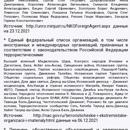
Дарья Николаевна, Орлов Олег Петрович, Добровольская Анна
Дмитриевна, Королева Александра Евгеньевна, Смирнов Владимир
Александрович, Вицин Сергей Ефимович, Золотухин Борис Андреевич,
Левинсон Лев Семенович, Локшина Татьяна Иосифовна, Орлов Олег
Петрович, Полякова Мара Федоровна, Резник Генри Маркович, Захаров
Герман Константинович
Источник:
http://unro.minjust.ru/NKOForeignAgent.aspx
данные
на
23.12.2021
* Единый федеральный список организаций, в том числе
иностранных и международных организаций, признанных в
соответствии с законодательством Российской Федерации
террористическими:
Высший военный Маджлисуль Шура, Конгресс народов Ичкерии и
Дагестана, База, Асбат аль-Ансар, Священная война, Исламская группа,
Братья-мусульмане, Партия исламского освобождения, Лашкар-И-Тайба,
Исламская группа, Движение Талибан, Исламская партия Туркестана,
Общество социальных реформ, Общество возрождения исламского
наследия, Дом двух святых, Джунд аш-Шам, Исламский джихад – Джамаат
моджахедов, Аль-Каида в странах исламского Магриба, Имарат Кавказ,
АБТО, Правый сектор, Исламское государство, Джабха аль-Нусра ли-Ахль
аш-Шам, Народное ополчение имени К. Минина и Д. Пожарского, Аджр от
Аллаха Субхану уа Тагьаля SHAM, АУМ Синрике, Муджахеды джамаата Ат-
Тавхида Валь-Джихад, Чистопольский Джамаат, Рохнамо ба суи давлати
исломи, Террористическое сообщество Сеть, Катиба Таухид валь-Джихад,
Хайят Тахрир аш-Шам, Ахлю Сунна Валь Джамаа
Источник:
http://nac.gov.ru/terroristicheskie-i-ekstremistskie-
organizacii-i-materialy.html
данные на
06.12.2021
* Перечень общественных объединений и религиозных