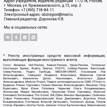
Адрес учредителя, издателя, редакции: 117218, Россия,
г. Москва, ул. Кржижановского, д.13, кор. 2.
Телефон: +7 (495) 718-84-11.
Электронный адрес: obzregion@mail.ru.
Главный редактор: Дорохова Н.В.
Мы в социальных сетях:
* Реестр иностранных средств массовой информации,
выполняющих функции иностранного агента:
Голос Америки, Idel.Реалии, Кавказ.Реалии, Крым.Реалии, Телеканал
Настоящее Время, Azatliq Radiosi, PCE/PC, Сибирь.Реалии, Фактограф,
Север.Реалии, Радио Свобода, MEDIUM-ORIENT, Пономарев Лев
Александрович, Савицкая Людмила Алексеевна, Маркелов Сергей
Евгеньевич, Камалягин Денис Николаевич, Апахончич Дарья
Александровна, Medusa Project, Первое антикоррупционное СМИ, VTimes.io,
Баданин Роман Сергеевич, Гликин Максим Александрович, Маняхин Петр
Борисович, Ярош Юлия Петровна, Чуракова Ольга Владимировна,
Железнова Мария Михайловна, Лукьянова Юлия Сергеевна, Маетная
Елизавета Витальевна, The Insider SIA, Рубин Михаил Аркадьевич, Гройсман
Софья Романовна, Рождественский Илья Дмитриевич, Апухтина Юлия
Владимировна, Постернак Алексей Евгеньевич, Телеканал Дождь, Петров
Степан Юрьевич, Istories fonds, Шмагун Олеся Валентиновна, Мароховская