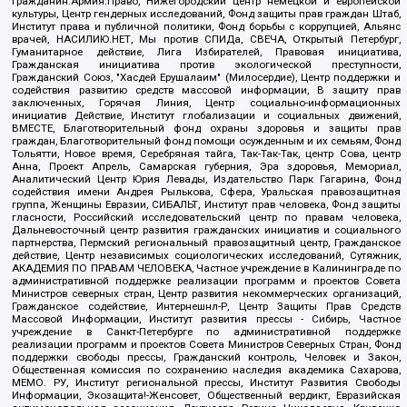
Гражданин.Армия.Право, Нижегородский центр немецкой и европейской
культуры, Центр гендерных исследований, Фонд защиты прав граждан Штаб,
Институт права и публичной политики, Фонд борьбы с коррупцией, Альянс
врачей, НАСИЛИЮ.НЕТ, Мы против СПИДа, СВЕЧА, Открытый Петербург,
Гуманитарное действие, Лига Избирателей, Правовая инициатива,
Гражданская инициатива против экологической преступности,
Гражданский Союз, "Хасдей Ерушалаим" (Милосердие), Центр поддержки и
содействия развитию средств массовой информации, В защиту прав
заключенных, Горячая Линия, Центр социально-информационных
инициатив Действие, Институт глобализации и социальных движений,
ВМЕСТЕ, Благотворительный фонд охраны здоровья и защиты прав
граждан, Благотворительный фонд помощи осужденным и их семьям, Фонд
Тольятти, Новое время, Серебряная тайга, Так-Так-Так, центр Сова, центр
Анна, Проект Апрель, Самарская губерния, Эра здоровья, Мемориал,
Аналитический Центр Юрия Левады, Издательство Парк Гагарина, Фонд
содействия имени Андрея Рылькова, Сфера, Уральская правозащитная
группа, Женщины Евразии, СИБАЛЬТ, Институт прав человека, Фонд защиты
гласности, Российский исследовательский центр по правам человека,
Дальневосточный центр развития гражданских инициатив и социального
партнерства, Пермский региональный правозащитный центр, Гражданское
действие, Центр независимых социологических исследований, Сутяжник,
АКАДЕМИЯ ПО ПРАВАМ ЧЕЛОВЕКА, Частное учреждение в Калининграде по
административной поддержке реализации программ и проектов Совета
Министров северных стран, Центр развития некоммерческих организаций,
Гражданское содействие, Интернешнл-Р, Центр Защиты Прав Средств
Массовой Информации, Институт развития прессы - Сибирь, Частное
учреждение в Санкт-Петербурге по административной поддержке
реализации программ и проектов Совета Министров Северных Стран, Фонд
поддержки свободы прессы, Гражданский контроль, Человек и Закон,
Общественная комиссия по сохранению наследия академика Сахарова,
МЕМО. РУ, Институт региональной прессы, Институт Развития Свободы
Информации, Экозащита!-Женсовет, Общественный вердикт, Евразийская