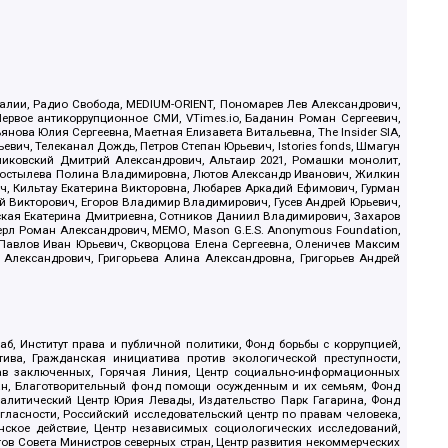
.Реалии, Радио Свобода, MEDIUM-ORIENT, Пономарев Лев Александрович,
ервое антикоррупционное СМИ, VTimes.io, Баданин Роман Сергеевич,
ова Юлия Сергеевна, Маетная Елизавета Витальевна, The Insider SIA,
ич, Телеканал Дождь, Петров Степан Юрьевич, Istories fonds, Шмагун
иковский Дмитрий Александрович, Альтаир 2021, Ромашки монолит,
, Костылева Полина Владимировна, Лютов Александр Иванович, Жилкин
, Кильтау Екатерина Викторовна, Любарев Аркадий Ефимович, Гурман
й Викторович, Егоров Владимир Владимирович, Гусев Андрей Юрьевич,
ская Екатерина Дмитриевна, Сотников Даниил Владимирович, Захаров
ерл Роман Александрович, МЕМО, Mason G.E.S. Anonymous Foundation,
, Павлов Иван Юрьевич, Скворцова Елена Сергеевна, Оленичев Максим
 Александрович, Григорьева Алина Александровна, Григорьев Андрей
б, Институт права и публичной политики, Фонд борьбы с коррупцией,
ива, Гражданская инициатива против экологической преступности,
рав заключенных, Горячая Линия, Центр социально-информационных
дан, Благотворительный фонд помощи осужденным и их семьям, Фонд
 Аналитический Центр Юрия Левады, Издательство Парк Гагарина, Фонд
гласности, Российский исследовательский центр по правам человека,
ское действие, Центр независимых социологических исследований,
в Совета Министров северных стран, Центр развития некоммерческих