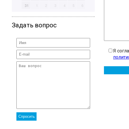
31
1
2
3
4
5
6
Задать вопрос
Я согл
полити