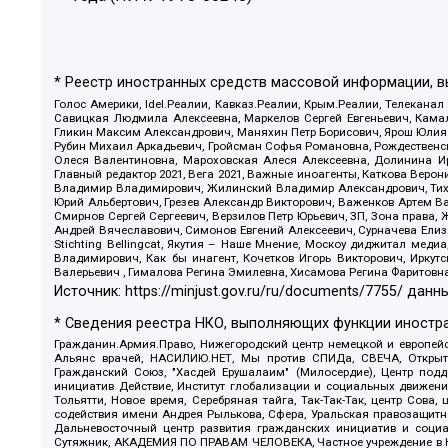
* Реестр иностранных средств массовой информации, 
Голос Америки, Idel.Реалии, Кавказ.Реалии, Крым.Реалии, Телеканал
Савицкая Людмила Алексеевна, Маркелов Сергей Евгеньевич, Камал
Гликин Максим Александрович, Маняхин Петр Борисович, Ярош Юлия П
Рубин Михаил Аркадьевич, Гройсман Софья Романовна, Рождественски
Олеся Валентиновна, Мароховская Алеся Алексеевна, Долинина И
Главный редактор 2021, Вега 2021, Важные иноагенты, Каткова Вер
Владимир Владимирович, Жилинский Владимир Александрович, Тихон
Юрий Альбертович, Грезев Александр Викторович, Важенков Артем В
Смирнов Сергей Сергеевич, Верзилов Петр Юрьевич, ЗП, Зона прав
Андрей Вячеславович, Симонов Евгений Алексеевич, Сурначева Елиз
Stichting Bellingcat, Якутия – Наше Мнение, Москоу диджитал мед
Владимирович, Как бы инагент, Кочетков Игорь Викторович, Иркут
Валерьевич , Гималова Регина Эмилевна, Хисамова Регина Фаритовн
Источник:
https://minjust.gov.ru/ru/documents/7755/
данны
* Сведения реестра НКО, выполняющих функции иностра
Гражданин.Армия.Право, Нижегородский центр немецкой и европейск
Альянс врачей, НАСИЛИЮ.НЕТ, Мы против СПИДа, СВЕЧА, Открытый
Гражданский Союз, "Хасдей Ерушалаим" (Милосердие), Центр под
инициатив Действие, Институт глобализации и социальных движен
Тольятти, Новое время, Серебряная тайга, Так-Так-Так, центр Сова
содействия имени Андрея Рылькова, Сфера, Уральская правозащитна
Дальневосточный центр развития гражданских инициатив и социа
Сутяжник, АКАДЕМИЯ ПО ПРАВАМ ЧЕЛОВЕКА, Частное учреждение в Ка