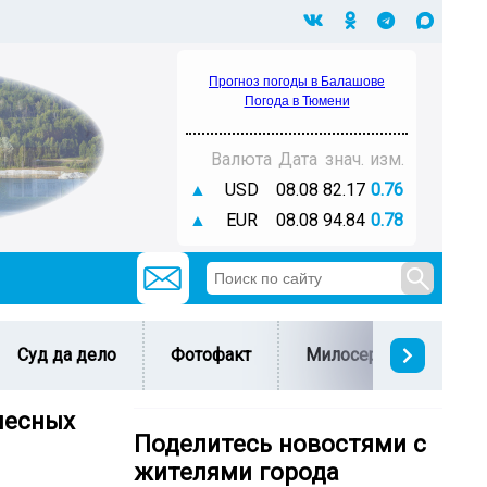
Прогноз погоды в Балашове
Погода в Тюмени
Валюта
Дата
знач.
изм.
▲
USD
08.08
82.17
0.76
▲
EUR
08.08
94.84
0.78
Суд да дело
Фотофакт
Милосердие
С 
лесных
Поделитесь новостями с
жителями города