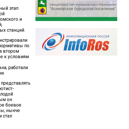
ный этап
ой
Томского и
,
ых станций.
онстрировали
 нормативы по
На втором
е к условиям
на, работали
и.
т представлять
ютист-
олодой
ым он
ое боевое
ры, нынче
м стал