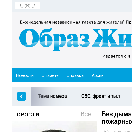
Новости
О газете
Справка
Архив
Тема номера
СВО: фронт и тыл
Новости
Все
Без дыма
пожарны
10:21
16.08.2025