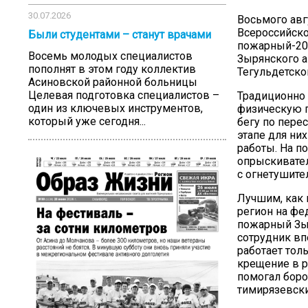
30.07.2026
Восьмого авг
Всероссийско
Были студентами – станут врачами
пожарный-202
Восемь молодых специалистов
Зырянского а
пополнят в этом году коллектив
Тегульдетско
Асиновской районной больницы
Целевая подготовка специалистов –
Традиционно 
один из ключевых инструментов,
физическую п
который уже сегодня...
бегу по пере
этапе для ни
работы. На п
опрыскивател
с огнетушите
Лучшим, как 
регион на фе
пожарный Зы
сотрудник вп
работает тол
крещение в 
помогал боро
тимирязевск