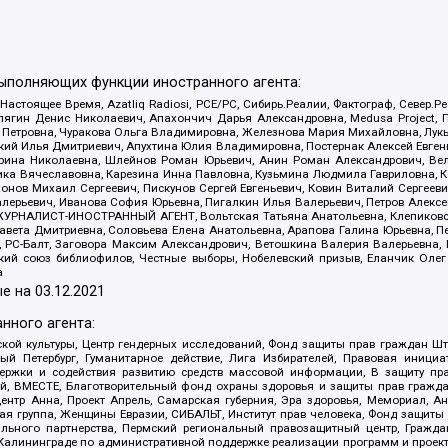
выполняющих функции иностранного агента:
 Настоящее Время, Azatliq Radiosi, PCE/PC, Сибирь.Реалии, Фактограф, Север
ягин Денис Николаевич, Апахончич Дарья Александровна, Medusa Project, П
етровна, Чуракова Ольга Владимировна, Железнова Мария Михайловна, Лукьян
й Илья Дмитриевич, Апухтина Юлия Владимировна, Постернак Алексей Евгеньев
рина Николаевна, Шлейнов Роман Юрьевич, Анин Роман Александрович, Вел
оника Вячеславовна, Карезина Инна Павловна, Кузьмина Людмила Гавриловна
ов Михаил Сергеевич, Пискунов Сергей Евгеньевич, Ковин Виталий Сергеевич
алерьевич, Иванова София Юрьевна, Пигалкин Илья Валерьевич, Петров Алексе
а, ЖУРНАЛИСТ-ИНОСТРАННЫЙ АГЕНТ, Вольтская Татьяна Анатольевна, Клепиков
авета Дмитриевна, Соловьева Елена Анатольевна, Арапова Галина Юрьевна, П
иа, РС-Балт, Заговора Максим Александрович, Ветошкина Валерия Валерьевна
ский союз библиофилов, Честные выборы, Нобелевский призыв, Еланчик Олег
а
е на
03.12.2021
нного агента:
ой культуры, Центр гендерных исследований, Фонд защиты прав граждан Шта
 Петербург, Гуманитарное действие, Лига Избирателей, Правовая инициат
держки и содействия развитию средств массовой информации, В защиту п
ий, ВМЕСТЕ, Благотворительный фонд охраны здоровья и защиты прав граж
, центр Анна, Проект Апрель, Самарская губерния, Эра здоровья, Мемориал,
я группа, Женщины Евразии, СИБАЛЬТ, Институт прав человека, Фонд защиты 
льного партнерства, Пермский региональный правозащитный центр, Граждан
лининграде по административной поддержке реализации программ и проекто