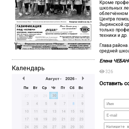
Кроме профес
школьных лес
облегчённом 
Центра помощ
Зырянской ср
только профе
техники и др.
Глава района
средней школ
Елена
ЧЕБАН
Календарь
326
Август
2026
Оставить с
Пн
Вт
Ср
Чт
Пт
Сб
Вс
30
27
28
29
31
1
2
3
4
5
6
7
8
9
10
11
12
13
14
15
16
17
18
19
20
21
22
23
24
25
26
27
28
29
30