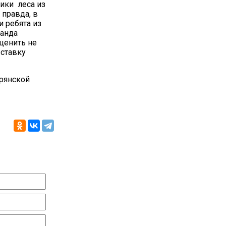
ики леса из
 правда, в
 ребята из
манда
ценить не
ыставку
рянской