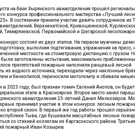
уста на базе Зырянского авиаотделения прошёл региональ
го конкурса профессионального мастерства «Лучший лесн
5». В состязании приняли участие девять сотрудников из 
виаотделений, Верхнекетской, Кривошеинской, Курлекской
й, Тимирязевской, Первомайской и Шегарской лесопожарн
конкурс состоял из двух этапов. На первом мужчины дем
одготовку, выполняя подтягивания, упражнения на пресс,
сечённой местности на стометровую дистанцию с грузом. 
х были заготовлены испытания, максимально приближенны
олосе препятствий пожарные наполняли ранцевый лесной
ь из водного источника, переходили через наклонные брёв
лем и бензопилой, переносили мотопомпу и сбивали мишен
и в 2023 году, был признан томич Евгений Анопов, он буде
деральном этапе в Красноярске. Второе место занял параш
рянского авиаотделения 23-летний Данил Мелкозёров. М
ервые принимал участие в этом конкурсе: лесным пожарн
ько второй сезон. В первый же год работы прошёл серьёзн
республике Тыва, где бушевали масштабные лесные пожа
ться со стихией коллегам из Каргасокского района. Третьи
ий пожарный Иван Козырев.