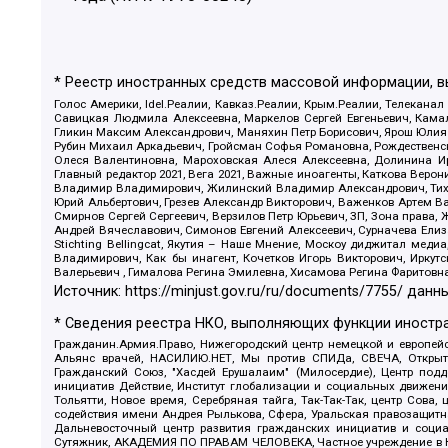
* Реестр иностранных средств массовой информации, 
Голос Америки, Idel.Реалии, Кавказ.Реалии, Крым.Реалии, Телеканал
Савицкая Людмила Алексеевна, Маркелов Сергей Евгеньевич, Камал
Гликин Максим Александрович, Маняхин Петр Борисович, Ярош Юлия П
Рубин Михаил Аркадьевич, Гройсман Софья Романовна, Рождественски
Олеся Валентиновна, Мароховская Алеся Алексеевна, Долинина И
Главный редактор 2021, Вега 2021, Важные иноагенты, Каткова Вер
Владимир Владимирович, Жилинский Владимир Александрович, Тихон
Юрий Альбертович, Грезев Александр Викторович, Важенков Артем В
Смирнов Сергей Сергеевич, Верзилов Петр Юрьевич, ЗП, Зона прав
Андрей Вячеславович, Симонов Евгений Алексеевич, Сурначева Елиз
Stichting Bellingcat, Якутия – Наше Мнение, Москоу диджитал мед
Владимирович, Как бы инагент, Кочетков Игорь Викторович, Иркут
Валерьевич , Гималова Регина Эмилевна, Хисамова Регина Фаритовн
Источник:
https://minjust.gov.ru/ru/documents/7755/
данны
* Сведения реестра НКО, выполняющих функции иностра
Гражданин.Армия.Право, Нижегородский центр немецкой и европейск
Альянс врачей, НАСИЛИЮ.НЕТ, Мы против СПИДа, СВЕЧА, Открытый
Гражданский Союз, "Хасдей Ерушалаим" (Милосердие), Центр под
инициатив Действие, Институт глобализации и социальных движен
Тольятти, Новое время, Серебряная тайга, Так-Так-Так, центр Сова
содействия имени Андрея Рылькова, Сфера, Уральская правозащитна
Дальневосточный центр развития гражданских инициатив и социа
Сутяжник, АКАДЕМИЯ ПО ПРАВАМ ЧЕЛОВЕКА, Частное учреждение в Ка