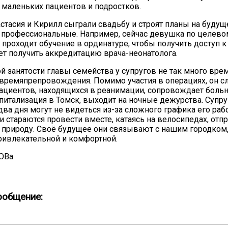
 маленьких пациентов и подростков.
астасия и Кирилл сыграли свадьбу и строят планы на будущ
и профессиональные. Например, сейчас девушка по целево
проходит обучение в ординатуре, чтобы получить доступ к
т получить аккредитацию врача-неонатолога.
й занятости главы семейства у супругов не так много вре
времяпрепровождения. Помимо участия в операциях, он сл
ациентов, находящихся в реанимации, сопровождает боль
спитализация в Томск, выходит на ночные дежурства. Супру
 два дня могут не видеться из-за сложного графика его ра
 стараются провести вместе, катаясь на велосипедах, отп
 природу. Своё будущее они связывают с нашим городком,
ривлекательной и комфортной.
ОВа
ообщение: