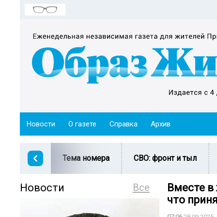
Новости
О газете
Справка
Архив
Тема номера
СВО: фронт и тыл
Новости
Все
Вместе в 
что прин
07:06
28.09.2025