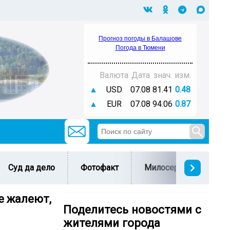
Прогноз погоды в Балашове
Погода в Тюмени
Валюта
Дата
знач.
изм.
▲
USD
07.08
81.41
0.48
▲
EUR
07.08
94.06
0.87
Суд да дело
Фотофакт
Милосердие
С 
е жалеют,
Поделитесь новостями с
жителями города