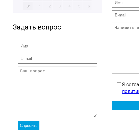
31
1
2
3
4
5
6
Задать вопрос
Я согл
полити