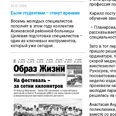
профессия по
30.07.2026
Были студентами – станут врачами
Кирилл посту
обучение зак
Восемь молодых специалистов
пополнят в этом году коллектив
– Планировал
Асиновской районной больницы
рассказывает
Целевая подготовка специалистов –
специальност
один из ключевых инструментов,
который уже сегодня...
Зато в тот пе
пришло решен
ординатуре, 
скорой меди
анестезиолог
Рукосуев, чт
посоветовавш
неделю ездил
произвели на
молодая пара
решилась на 
Анастасия Ан
поликлиники,
вместе со все