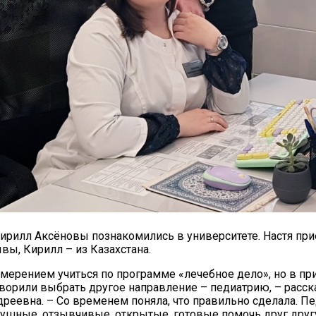
20.09.2017
Посмотреть...
Кирилл Аксёновы познакомились в университете. Настя при
ывы, Кирилл – из Казахстана.
намерением учиться по программе «лечебное дело», но в п
ворили выбрать другое направление – педиатрию, – расс
дреевна. – Со временем поняла, что правильно сделала. П
ушные, отзывчивые, открытые, готовые помочь друг друг