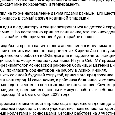
дходит мне по характеру и темпераменту.
пил на то же направление двумя годами раньше. Его шест
ончилось в самый разгул ковидной эпидемии.
 идти в ординатуру и специализироваться на детской хиру
 мне. – Но постепенно пришло понимание, что это «неходо
ь, и найти себе применение будет крайне сложно.
риод были просто на вес золота анестезиологи-реаниматоло
ие освоить именно это направление. Кирилл Аксёнов учи
параллельно работал в ОКБ, два дня в неделю читал лекци
цинской помощи младшекурсникам. И тут в СибГМУ приех
-реаниматолог Асиновской районной больницы Евгений В
обы пригласить ординаторов на работу в Асино. Кирилл,
ись со своей будущей супругой, принял это предложение 
 в наш город. И само Асино, и районная больница, и колле
 молодого человека положительное впечатление. Спустя т
 медиков, взвесив все плюсы и минусы работы в небольш
переезд. Это был октябрь 2023 года.
дреевна начинала вести приём ещё в прежнем здании дет
 застала переезд в новое учреждение, появлению которог
ми коллегами и асиновцами. Сегодня работает на 3 участке,