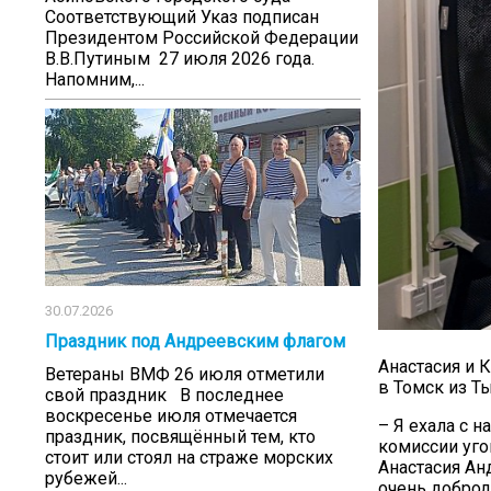
Соответствующий Указ подписан
Президентом Российской Федерации
В.В.Путиным 27 июля 2026 года.
Напомним,...
30.07.2026
Праздник под Андреевским флагом
Анастасия и 
Ветераны ВМФ 26 июля отметили
в Томск из Т
свой праздник В последнее
воскресенье июля отмечается
– Я ехала с 
праздник, посвящённый тем, кто
комиссии уго
стоит или стоял на страже морских
Анастасия Ан
рубежей...
очень доброд