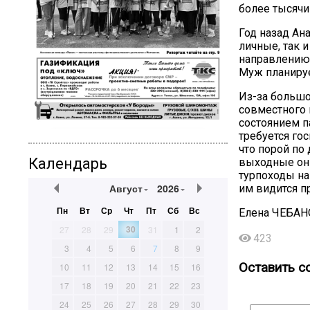
более тысячи
Год назад Ан
личные, так 
направлению 
Муж планируе
Из-за большо
совместного 
состоянием п
требуется го
что порой по
Календарь
выходные они
турпоходы на
Август
2026
им видится п
Пн
Вт
Ср
Чт
Пт
Сб
Вс
Елена
ЧЕБАН
30
27
28
29
31
1
2
423
3
4
5
6
7
8
9
Оставить с
10
11
12
13
14
15
16
17
18
19
20
21
22
23
24
25
26
27
28
29
30