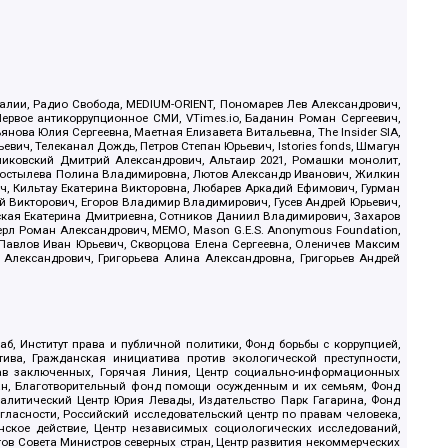
.Реалии, Радио Свобода, MEDIUM-ORIENT, Пономарев Лев Александрович,
ервое антикоррупционное СМИ, VTimes.io, Баданин Роман Сергеевич,
ова Юлия Сергеевна, Маетная Елизавета Витальевна, The Insider SIA,
ич, Телеканал Дождь, Петров Степан Юрьевич, Istories fonds, Шмагун
иковский Дмитрий Александрович, Альтаир 2021, Ромашки монолит,
, Костылева Полина Владимировна, Лютов Александр Иванович, Жилкин
, Кильтау Екатерина Викторовна, Любарев Аркадий Ефимович, Гурман
й Викторович, Егоров Владимир Владимирович, Гусев Андрей Юрьевич,
ская Екатерина Дмитриевна, Сотников Даниил Владимирович, Захаров
ерл Роман Александрович, МЕМО, Mason G.E.S. Anonymous Foundation,
, Павлов Иван Юрьевич, Скворцова Елена Сергеевна, Оленичев Максим
 Александрович, Григорьева Алина Александровна, Григорьев Андрей
б, Институт права и публичной политики, Фонд борьбы с коррупцией,
ива, Гражданская инициатива против экологической преступности,
рав заключенных, Горячая Линия, Центр социально-информационных
дан, Благотворительный фонд помощи осужденным и их семьям, Фонд
 Аналитический Центр Юрия Левады, Издательство Парк Гагарина, Фонд
гласности, Российский исследовательский центр по правам человека,
ское действие, Центр независимых социологических исследований,
в Совета Министров северных стран, Центр развития некоммерческих