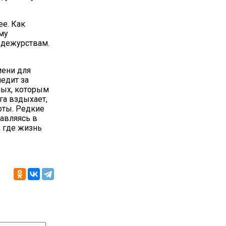
ее. Как
му
 дежурствам.
мени для
едит за
ных, которым
га вздыхает,
боты. Редкие
равляясь в
 где жизнь