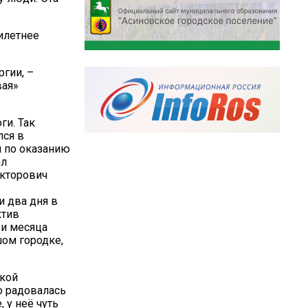
илетнее
ргии, –
вая»
ги. Так
лся в
и по оказанию
ал
икторович
и два дня в
ктив
ри месяца
ом городке,
ской
о радовалась
 у неё чуть