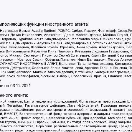
выполняющих функции иностранного агента:
 Настоящее Время, Azatliq Radiosi, PCE/PC, Сибирь.Реалии, Фактограф, Север
ягин Денис Николаевич, Апахончич Дарья Александровна, Medusa Project, П
етровна, Чуракова Ольга Владимировна, Железнова Мария Михайловна, Лукьян
й Илья Дмитриевич, Апухтина Юлия Владимировна, Постернак Алексей Евгеньев
рина Николаевна, Шлейнов Роман Юрьевич, Анин Роман Александрович, Вел
оника Вячеславовна, Карезина Инна Павловна, Кузьмина Людмила Гавриловна
ов Михаил Сергеевич, Пискунов Сергей Евгеньевич, Ковин Виталий Сергеевич
алерьевич, Иванова София Юрьевна, Пигалкин Илья Валерьевич, Петров Алексе
а, ЖУРНАЛИСТ-ИНОСТРАННЫЙ АГЕНТ, Вольтская Татьяна Анатольевна, Клепиков
авета Дмитриевна, Соловьева Елена Анатольевна, Арапова Галина Юрьевна, П
иа, РС-Балт, Заговора Максим Александрович, Ветошкина Валерия Валерьевна
ский союз библиофилов, Честные выборы, Нобелевский призыв, Еланчик Олег
а
е на
03.12.2021
нного агента:
ой культуры, Центр гендерных исследований, Фонд защиты прав граждан Шта
 Петербург, Гуманитарное действие, Лига Избирателей, Правовая инициат
держки и содействия развитию средств массовой информации, В защиту п
ий, ВМЕСТЕ, Благотворительный фонд охраны здоровья и защиты прав граж
, центр Анна, Проект Апрель, Самарская губерния, Эра здоровья, Мемориал,
я группа, Женщины Евразии, СИБАЛЬТ, Институт прав человека, Фонд защиты 
льного партнерства, Пермский региональный правозащитный центр, Граждан
лининграде по административной поддержке реализации программ и проекто