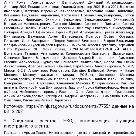
Анин Роман Александрович, Великовский Дмитрий Александрович,
Альтаир 2021, Ромашки монолит, Главный редактор 2021, Вега 2021, Важные
иноагенты, Каткова Вероника Вячеславовна, Карезина Инна Павловна,
Кузьмина Людмила Гавриловна, Костылева Полина Владимировна, Лютов
Александр Иванович, Жилкин Владимир Владимирович, Жилинский
Владимир Александрович, Тихонов Михаил Сергеевич, Пискунов Сергей
Евгеньевич, Ковин Виталий Сергеевич, Кильтау Екатерина Викторовна,
Любарев Аркадий Ефимович, Гурман Юрий Альбертович, Грезев Александр
Викторович, Важенков Артем Валерьевич, Иванова София Юрьевна,
Пигалкин Илья Валерьевич, Петров Алексей Викторович, Егоров Владимир
Владимирович, Гусев Андрей Юрьевич, Смирнов Сергей Сергеевич, Верзилов
Петр Юрьевич, ЗП, Зона права, ЖУРНАЛИСТ-ИНОСТРАННЫЙ АГЕНТ,
Вольтская Татьяна Анатольевна, Клепиковская Екатерина Дмитриевна,
Сотников Даниил Владимирович, Захаров Андрей Вячеславович, Симонов
Евгений Алексеевич, Сурначева Елизавета Дмитриевна, Соловьева Елена
Анатольевна, Арапова Галина Юрьевна, Перл Роман Александрович, МЕМО,
Mason G.E.S. Anonymous Foundation, Stichting Bellingcat, Якутия – Наше
Мнение, Москоу диджитал медиа, РС-Балт, Заговора Максим
Александрович, Ветошкина Валерия Валерьевна, Павлов Иван Юрьевич,
Скворцова Елена Сергеевна, Оленичев Максим Владимирович, Как бы
инагент, Кочетков Игорь Викторович, Иркутский союз библиофилов, Честные
выборы, Нобелевский призыв, Еланчик Олег Александрович, Григорьева
Алина Александровна, Григорьев Андрей Валерьевич , Гималова Регина
Эмилевна, Хисамова Регина Фаритовна
Источник:
https://minjust.gov.ru/ru/documents/7755/
данные на
03.12.2021
* Сведения реестра НКО, выполняющих функции
иностранного агента:
Гражданин.Армия.Право, Нижегородский центр немецкой и европейской