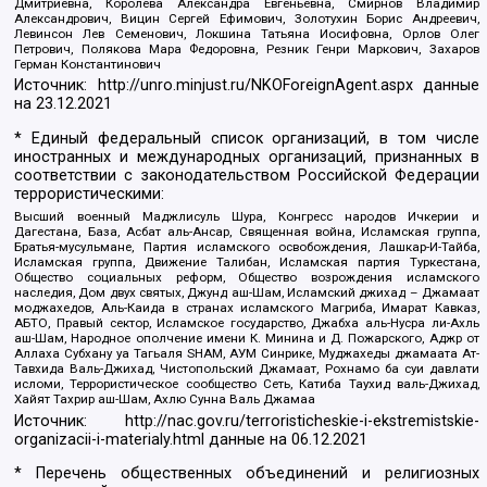
Дмитриевна, Королева Александра Евгеньевна, Смирнов Владимир
Александрович, Вицин Сергей Ефимович, Золотухин Борис Андреевич,
Левинсон Лев Семенович, Локшина Татьяна Иосифовна, Орлов Олег
Петрович, Полякова Мара Федоровна, Резник Генри Маркович, Захаров
Герман Константинович
Источник:
http://unro.minjust.ru/NKOForeignAgent.aspx
данные
на
23.12.2021
* Единый федеральный список организаций, в том числе
иностранных и международных организаций, признанных в
соответствии с законодательством Российской Федерации
террористическими:
Высший военный Маджлисуль Шура, Конгресс народов Ичкерии и
Дагестана, База, Асбат аль-Ансар, Священная война, Исламская группа,
Братья-мусульмане, Партия исламского освобождения, Лашкар-И-Тайба,
Исламская группа, Движение Талибан, Исламская партия Туркестана,
Общество социальных реформ, Общество возрождения исламского
наследия, Дом двух святых, Джунд аш-Шам, Исламский джихад – Джамаат
моджахедов, Аль-Каида в странах исламского Магриба, Имарат Кавказ,
АБТО, Правый сектор, Исламское государство, Джабха аль-Нусра ли-Ахль
аш-Шам, Народное ополчение имени К. Минина и Д. Пожарского, Аджр от
Аллаха Субхану уа Тагьаля SHAM, АУМ Синрике, Муджахеды джамаата Ат-
Тавхида Валь-Джихад, Чистопольский Джамаат, Рохнамо ба суи давлати
исломи, Террористическое сообщество Сеть, Катиба Таухид валь-Джихад,
Хайят Тахрир аш-Шам, Ахлю Сунна Валь Джамаа
Источник:
http://nac.gov.ru/terroristicheskie-i-ekstremistskie-
organizacii-i-materialy.html
данные на
06.12.2021
* Перечень общественных объединений и религиозных