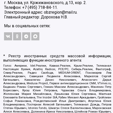
г. Москва, ул. Кржижановского, д.13, кор. 2.
Телефон: +7 (495) 718-84-11.
Электронный адрес: obzregion@mail.ru.
Главный редактор: Дорохова Н.В.
Мы в социальных сетях:
* Реестр иностранных средств массовой информации,
выполняющих функции иностранного агента:
Голос Америки, Idel.Реалии, Кавказ.Реалии, Крым.Реалии, Телеканал
Настоящее Время, Azatliq Radiosi, PCE/PC, Сибирь.Реалии, Фактограф,
Север.Реалии, Радио Свобода, MEDIUM-ORIENT, Пономарев Лев
Александрович, Савицкая Людмила Алексеевна, Маркелов Сергей
Евгеньевич, Камалягин Денис Николаевич, Апахончич Дарья
Александровна, Medusa Project, Первое антикоррупционное СМИ, VTimes.io,
Баданин Роман Сергеевич, Гликин Максим Александрович, Маняхин Петр
Борисович, Ярош Юлия Петровна, Чуракова Ольга Владимировна,
Железнова Мария Михайловна, Лукьянова Юлия Сергеевна, Маетная
Елизавета Витальевна, The Insider SIA, Рубин Михаил Аркадьевич, Гройсман
Софья Романовна, Рождественский Илья Дмитриевич, Апухтина Юлия
Владимировна, Постернак Алексей Евгеньевич, Телеканал Дождь, Петров
Степан Юрьевич, Istories fonds, Шмагун Олеся Валентиновна, Мароховская
Алеся Алексеевна, Долинина Ирина Николаевна, Шлейнов Роман Юрьевич,