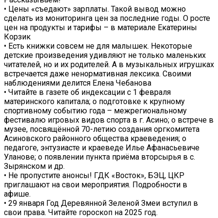
• Цены «съедают» зарплаты. Такой вывод можно
сделать из мониторинга цен за последние годы. О росте
цен на продукты и тарифы – в материале Екатерины
Корзик
• Есть книжки совсем не для малышек. Некоторые
детские произведения удивляют не только маленьких
читателей, но и их родителей. А в музыкальных игрушках
встречается даже ненормативная лексика. Своими
наблюдениями делится Елена Чебанова
• Читайте в газете об индексации с 1 февраля
материнского капитала; о подготовке к крупному
спортивному событию года – межрегиональному
фестивалю игровых видов спорта в г. Асино; о встрече в
музее, посвящённой 70-летию создания оргкомитета
Асиновского районного общества краеведения; о
педагоге, энтузиасте и краеведе Илье Афанасьевиче
Уланове; о появлении пункта приёма вторсырья в с.
Зырянском и др.
• Не пропустите анонсы! ГДК «Восток», БЭЦ, ЦКР
приглашают на свои мероприятия. Подробности в
афише.
• 29 января Год Деревянной Зеленой Змеи вступил в
свои права. Читайте гороскоп на 2025 год.