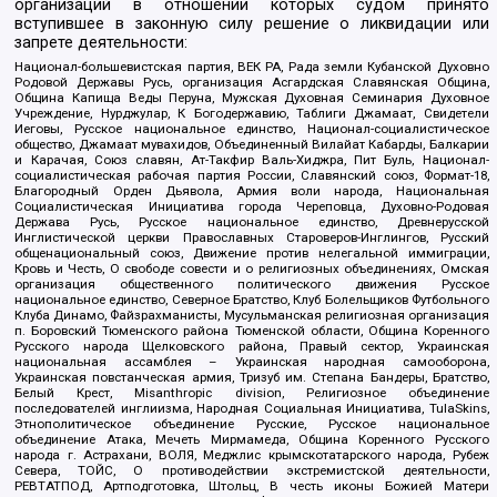
организаций в отношении которых судом принято
вступившее в законную силу решение о ликвидации или
запрете деятельности:
Национал-большевистская партия, ВЕК РА, Рада земли Кубанской Духовно
Родовой Державы Русь, организация Асгардская Славянская Община,
Община Капища Веды Перуна, Мужская Духовная Семинария Духовное
Учреждение, Нурджулар, К Богодержавию, Таблиги Джамаат, Свидетели
Иеговы, Русское национальное единство, Национал-социалистическое
общество, Джамаат мувахидов, Объединенный Вилайат Кабарды, Балкарии
и Карачая, Союз славян, Ат-Такфир Валь-Хиджра, Пит Буль, Национал-
социалистическая рабочая партия России, Славянский союз, Формат-18,
Благородный Орден Дьявола, Армия воли народа, Национальная
Социалистическая Инициатива города Череповца, Духовно-Родовая
Держава Русь, Русское национальное единство, Древнерусской
Инглистической церкви Православных Староверов-Инглингов, Русский
общенациональный союз, Движение против нелегальной иммиграции,
Кровь и Честь, О свободе совести и о религиозных объединениях, Омская
организация общественного политического движения Русское
национальное единство, Северное Братство, Клуб Болельщиков Футбольного
Клуба Динамо, Файзрахманисты, Мусульманская религиозная организация
п. Боровский Тюменского района Тюменской области, Община Коренного
Русского народа Щелковского района, Правый сектор, Украинская
национальная ассамблея – Украинская народная самооборона,
Украинская повстанческая армия, Тризуб им. Степана Бандеры, Братство,
Белый Крест, Misanthropic division, Религиозное объединение
последователей инглиизма, Народная Социальная Инициатива, TulaSkins,
Этнополитическое объединение Русские, Русское национальное
объединение Атака, Мечеть Мирмамеда, Община Коренного Русского
народа г. Астрахани, ВОЛЯ, Меджлис крымскотатарского народа, Рубеж
Севера, ТОЙС, О противодействии экстремистской деятельности,
РЕВТАТПОД, Артподготовка, Штольц, В честь иконы Божией Матери