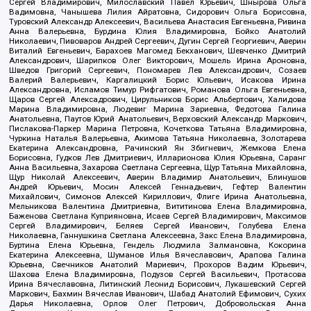
Сергей Владимирович, Милославский Павел Юрьевич, Шнырова Ольга
Вадимовна, Чанышева Лилия Айратовна, Сидорович Ольга Борисовна,
Туровский Александр Алексеевич, Васильева Анастасия Евгеньевна, Ривина
Анна Валерьевна, Бурдина Юлия Владимировна, Бойко Анатолий
Николаевич, Пивоваров Андрей Сергеевич, Дугин Сергей Георгиевич, Аверин
Виталий Евгеньевич, Барахоев Магомед Бекханович, Шевченко Дмитрий
Александрович, Шарипков Олег Викторович, Мошель Ирина Ароновна,
Шведов Григорий Сергеевич, Пономарев Лев Александрович, Созаев
Валерий Валерьевич, Каргалицкий Борис Юльевич, Исакова Ирина
Александровна, Исламов Тимур Рифгатович, Романова Ольга Евгеньевна,
Щаров Сергей Алексадрович, Цирульников Борис Альбертович, Халидова
Марина Владимировна, Людевиг Марина Зариевна, Федотова Галина
Анатольевна, Паутов Юрий Анатольевич, Верховский Александр Маркович,
Пислакова-Паркер Марина Петровна, Кочеткова Татьяна Владимировна,
Чуркина Наталья Валерьевна, Акимова Татьяна Николаевна, Золотарева
Екатерина Александровна, Рачинский Ян Збигневич, Жемкова Елена
Борисовна, Гудков Лев Дмитриевич, Илларионова Юлия Юрьевна, Саранг
Анна Васильевна, Захарова Светлана Сергеевна, Щур Татьяна Михайловна,
Щур Николай Алексеевич, Аверин Владимир Анатольевич, Блинушов
Андрей Юрьевич, Мосин Алексей Геннадьевич, Гефтер Валентин
Михайлович, Симонов Алексей Кириллович, Флиге Ирина Анатольевна,
Мельникова Валентина Дмитриевна, Вититинова Елена Владимировна,
Баженова Светлана Куприяновна, Исаев Сергей Владимирович, Максимов
Сергей Владимирович, Беляев Сергей Иванович, Голубева Елена
Николаевна, Ганнушкина Светлана Алексеевна, Закс Елена Владимировна,
Буртина Елена Юрьевна, Гендель Людмила Залмановна, Кокорина
Екатерина Алексеевна, Шуманов Илья Вячеславович, Арапова Галина
Юрьевна, Свечников Анатолий Мариевич, Прохоров Вадим Юрьевич,
Шахова Елена Владимировна, Подузов Сергей Васильевич, Протасова
Ирина Вячеславовна, Литинский Леонид Борисович, Лукашевский Сергей
Маркович, Бахмин Вячеслав Иванович, Шабад Анатолий Ефимович, Сухих
Дарья Николаевна, Орлов Олег Петрович, Добровольская Анна