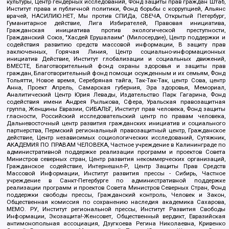
культуры, Центр гендерных исследований, Фонд защиты прав граждан Штаб,
Институт права и публичной политики, Фонд борьбы с коррупцией, Альянс
врачей, НАСИЛИЮ.НЕТ, Мы против СПИДа, СВЕЧА, Открытый Петербург,
Гуманитарное действие, Лига Избирателей, Правовая инициатива,
Гражданская инициатива против экологической преступности,
Гражданский Союз, "Хасдей Ерушалаим" (Милосердие), Центр поддержки и
содействия развитию средств массовой информации, В защиту прав
заключенных, Горячая Линия, Центр социально-информационных
инициатив Действие, Институт глобализации и социальных движений,
ВМЕСТЕ, Благотворительный фонд охраны здоровья и защиты прав
граждан, Благотворительный фонд помощи осужденным и их семьям, Фонд
Тольятти, Новое время, Серебряная тайга, Так-Так-Так, центр Сова, центр
Анна, Проект Апрель, Самарская губерния, Эра здоровья, Мемориал,
Аналитический Центр Юрия Левады, Издательство Парк Гагарина, Фонд
содействия имени Андрея Рылькова, Сфера, Уральская правозащитная
группа, Женщины Евразии, СИБАЛЬТ, Институт прав человека, Фонд защиты
гласности, Российский исследовательский центр по правам человека,
Дальневосточный центр развития гражданских инициатив и социального
партнерства, Пермский региональный правозащитный центр, Гражданское
действие, Центр независимых социологических исследований, Сутяжник,
АКАДЕМИЯ ПО ПРАВАМ ЧЕЛОВЕКА, Частное учреждение в Калининграде по
административной поддержке реализации программ и проектов Совета
Министров северных стран, Центр развития некоммерческих организаций,
Гражданское содействие, Интернешнл-Р, Центр Защиты Прав Средств
Массовой Информации, Институт развития прессы - Сибирь, Частное
учреждение в Санкт-Петербурге по административной поддержке
реализации программ и проектов Совета Министров Северных Стран, Фонд
поддержки свободы прессы, Гражданский контроль, Человек и Закон,
Общественная комиссия по сохранению наследия академика Сахарова,
МЕМО. РУ, Институт региональной прессы, Институт Развития Свободы
Информации, Экозащита!-Женсовет, Общественный вердикт, Евразийская
антимонопольная ассоциация, Дзугкоева Регина Николаевна, Кривенко