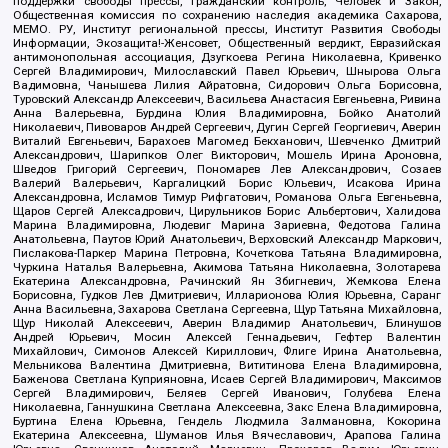
поддержки свободы прессы, Гражданский контроль, Человек и Закон,
Общественная комиссия по сохранению наследия академика Сахарова,
МЕМО. РУ, Институт региональной прессы, Институт Развития Свободы
Информации, Экозащита!-Женсовет, Общественный вердикт, Евразийская
антимонопольная ассоциация, Дзугкоева Регина Николаевна, Кривенко
Сергей Владимирович, Милославский Павел Юрьевич, Шнырова Ольга
Вадимовна, Чанышева Лилия Айратовна, Сидорович Ольга Борисовна,
Туровский Александр Алексеевич, Васильева Анастасия Евгеньевна, Ривина
Анна Валерьевна, Бурдина Юлия Владимировна, Бойко Анатолий
Николаевич, Пивоваров Андрей Сергеевич, Дугин Сергей Георгиевич, Аверин
Виталий Евгеньевич, Барахоев Магомед Бекханович, Шевченко Дмитрий
Александрович, Шарипков Олег Викторович, Мошель Ирина Ароновна,
Шведов Григорий Сергеевич, Пономарев Лев Александрович, Созаев
Валерий Валерьевич, Каргалицкий Борис Юльевич, Исакова Ирина
Александровна, Исламов Тимур Рифгатович, Романова Ольга Евгеньевна,
Щаров Сергей Алексадрович, Цирульников Борис Альбертович, Халидова
Марина Владимировна, Людевиг Марина Зариевна, Федотова Галина
Анатольевна, Паутов Юрий Анатольевич, Верховский Александр Маркович,
Пислакова-Паркер Марина Петровна, Кочеткова Татьяна Владимировна,
Чуркина Наталья Валерьевна, Акимова Татьяна Николаевна, Золотарева
Екатерина Александровна, Рачинский Ян Збигневич, Жемкова Елена
Борисовна, Гудков Лев Дмитриевич, Илларионова Юлия Юрьевна, Саранг
Анна Васильевна, Захарова Светлана Сергеевна, Щур Татьяна Михайловна,
Щур Николай Алексеевич, Аверин Владимир Анатольевич, Блинушов
Андрей Юрьевич, Мосин Алексей Геннадьевич, Гефтер Валентин
Михайлович, Симонов Алексей Кириллович, Флиге Ирина Анатольевна,
Мельникова Валентина Дмитриевна, Вититинова Елена Владимировна,
Баженова Светлана Куприяновна, Исаев Сергей Владимирович, Максимов
Сергей Владимирович, Беляев Сергей Иванович, Голубева Елена
Николаевна, Ганнушкина Светлана Алексеевна, Закс Елена Владимировна,
Буртина Елена Юрьевна, Гендель Людмила Залмановна, Кокорина
Екатерина Алексеевна, Шуманов Илья Вячеславович, Арапова Галина