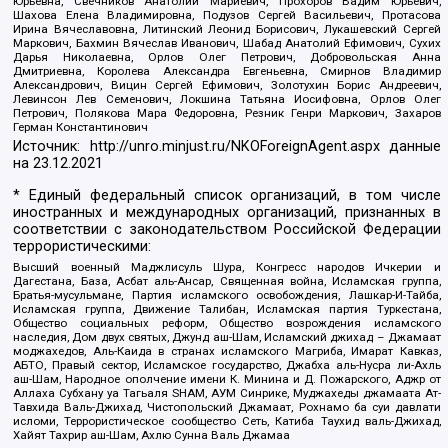
Юрьевна, Свечников Анатолий Мариевич, Прохоров Вадим Юрьевич,
Шахова Елена Владимировна, Подузов Сергей Васильевич, Протасова
Ирина Вячеславовна, Литинский Леонид Борисович, Лукашевский Сергей
Маркович, Бахмин Вячеслав Иванович, Шабад Анатолий Ефимович, Сухих
Дарья Николаевна, Орлов Олег Петрович, Добровольская Анна
Дмитриевна, Королева Александра Евгеньевна, Смирнов Владимир
Александрович, Вицин Сергей Ефимович, Золотухин Борис Андреевич,
Левинсон Лев Семенович, Локшина Татьяна Иосифовна, Орлов Олег
Петрович, Полякова Мара Федоровна, Резник Генри Маркович, Захаров
Герман Константинович
Источник:
http://unro.minjust.ru/NKOForeignAgent.aspx
данные
на
23.12.2021
* Единый федеральный список организаций, в том числе
иностранных и международных организаций, признанных в
соответствии с законодательством Российской Федерации
террористическими:
Высший военный Маджлисуль Шура, Конгресс народов Ичкерии и
Дагестана, База, Асбат аль-Ансар, Священная война, Исламская группа,
Братья-мусульмане, Партия исламского освобождения, Лашкар-И-Тайба,
Исламская группа, Движение Талибан, Исламская партия Туркестана,
Общество социальных реформ, Общество возрождения исламского
наследия, Дом двух святых, Джунд аш-Шам, Исламский джихад – Джамаат
моджахедов, Аль-Каида в странах исламского Магриба, Имарат Кавказ,
АБТО, Правый сектор, Исламское государство, Джабха аль-Нусра ли-Ахль
аш-Шам, Народное ополчение имени К. Минина и Д. Пожарского, Аджр от
Аллаха Субхану уа Тагьаля SHAM, АУМ Синрике, Муджахеды джамаата Ат-
Тавхида Валь-Джихад, Чистопольский Джамаат, Рохнамо ба суи давлати
исломи, Террористическое сообщество Сеть, Катиба Таухид валь-Джихад,
Хайят Тахрир аш-Шам, Ахлю Сунна Валь Джамаа