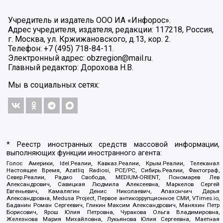
Учредитель и издатель ООО ИА «Инфорос».
Адрес учредителя, издателя, редакции: 117218, Россия,
г. Москва, ул. Кржижановского, д.13, кор. 2.
Телефон: +7 (495) 718-84-11.
Электронный адрес: obzregion@mail.ru.
Главный редактор: Дорохова Н.В.
Мы в социальных сетях:
* Реестр иностранных средств массовой информации,
выполняющих функции иностранного агента:
Голос Америки, Idel.Реалии, Кавказ.Реалии, Крым.Реалии, Телеканал
Настоящее Время, Azatliq Radiosi, PCE/PC, Сибирь.Реалии, Фактограф,
Север.Реалии, Радио Свобода, MEDIUM-ORIENT, Пономарев Лев
Александрович, Савицкая Людмила Алексеевна, Маркелов Сергей
Евгеньевич, Камалягин Денис Николаевич, Апахончич Дарья
Александровна, Medusa Project, Первое антикоррупционное СМИ, VTimes.io,
Баданин Роман Сергеевич, Гликин Максим Александрович, Маняхин Петр
Борисович, Ярош Юлия Петровна, Чуракова Ольга Владимировна,
Железнова Мария Михайловна, Лукьянова Юлия Сергеевна, Маетная