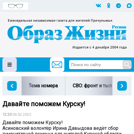
Тема номера
СВО: фронт и тыл
Ми
Давайте поможем Курску!
12:20
06.02.2025
Давайте поможем Курску!
Асиновский волонтёр Ирина Давыдова ведёт сбор
гуманитарной помощи для жителей Курской области