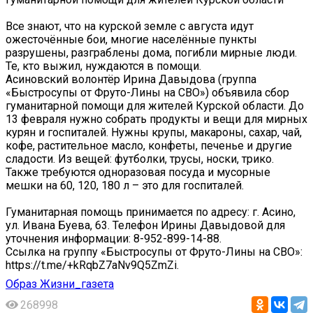
Все знают, что на курской земле с августа идут
ожесточённые бои, многие населённые пункты
разрушены, разграблены дома, погибли мирные люди.
Те, кто выжил, нуждаются в помощи.
Асиновский волонтёр Ирина Давыдова (группа
«Быстросупы от Фруто-Лины на СВО») объявила сбор
гуманитарной помощи для жителей Курской области. До
13 февраля нужно собрать продукты и вещи для мирных
курян и госпиталей. Нужны крупы, макароны, сахар, чай,
кофе, растительное масло, конфеты, печенье и другие
сладости. Из вещей: футболки, трусы, носки, трико.
Также требуются одноразовая посуда и мусорные
мешки на 60, 120, 180 л – это для госпиталей.
Гуманитарная помощь принимается по адресу: г. Асино,
ул. Ивана Буева, 63. Телефон Ирины Давыдовой для
уточнения информации: 8-952-899-14-88.
Ссылка на группу «Быстросупы от Фруто-Лины на СВО»:
https://t.me/+kRqbZ7aNv9Q5ZmZi.
Образ Жизни_газета
268998