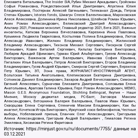
Елизавета Витальевна, The Insider SIA, Рубин Михаил Аркадьевич, Гройсман
Софья Романовна, Рождественский Илья Дмитриевич, Апухтина Юлия
Владимировна, Постернак Алексей Евгеньевич, Телеканал Дождь, Петров
Степан Юрьевич, Istories fonds, Шмагун Олеся Валентиновна, Мароховская
Алеся Алексеевна, Долинина Ирина Николаевна, Шлейнов Роман Юрьевич,
Анин Роман Александрович, Великовский Дмитрий Александрович,
Альтаир 2021, Ромашки монолит, Главный редактор 2021, Вега 2021, Важные
иноагенты, Каткова Вероника Вячеславовна, Карезина Инна Павловна,
Кузьмина Людмила Гавриловна, Костылева Полина Владимировна, Лютов
Александр Иванович, Жилкин Владимир Владимирович, Жилинский
Владимир Александрович, Тихонов Михаил Сергеевич, Пискунов Сергей
Евгеньевич, Ковин Виталий Сергеевич, Кильтау Екатерина Викторовна,
Любарев Аркадий Ефимович, Гурман Юрий Альбертович, Грезев Александр
Викторович, Важенков Артем Валерьевич, Иванова София Юрьевна,
Пигалкин Илья Валерьевич, Петров Алексей Викторович, Егоров Владимир
Владимирович, Гусев Андрей Юрьевич, Смирнов Сергей Сергеевич, Верзилов
Петр Юрьевич, ЗП, Зона права, ЖУРНАЛИСТ-ИНОСТРАННЫЙ АГЕНТ,
Вольтская Татьяна Анатольевна, Клепиковская Екатерина Дмитриевна,
Сотников Даниил Владимирович, Захаров Андрей Вячеславович, Симонов
Евгений Алексеевич, Сурначева Елизавета Дмитриевна, Соловьева Елена
Анатольевна, Арапова Галина Юрьевна, Перл Роман Александрович, МЕМО,
Mason G.E.S. Anonymous Foundation, Stichting Bellingcat, Якутия – Наше
Мнение, Москоу диджитал медиа, РС-Балт, Заговора Максим
Александрович, Ветошкина Валерия Валерьевна, Павлов Иван Юрьевич,
Скворцова Елена Сергеевна, Оленичев Максим Владимирович, Как бы
инагент, Кочетков Игорь Викторович, Иркутский союз библиофилов, Честные
выборы, Нобелевский призыв, Еланчик Олег Александрович, Григорьева
Алина Александровна, Григорьев Андрей Валерьевич , Гималова Регина
Эмилевна, Хисамова Регина Фаритовна
Источник:
https://minjust.gov.ru/ru/documents/7755/
данные на
03.12.2021