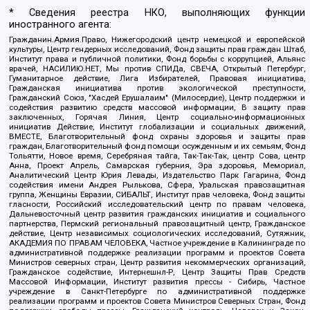
* Сведения реестра НКО, выполняющих функции
иностранного агента:
Гражданин.Армия.Право, Нижегородский центр немецкой и европейской
культуры, Центр гендерных исследований, Фонд защиты прав граждан Штаб,
Институт права и публичной политики, Фонд борьбы с коррупцией, Альянс
врачей, НАСИЛИЮ.НЕТ, Мы против СПИДа, СВЕЧА, Открытый Петербург,
Гуманитарное действие, Лига Избирателей, Правовая инициатива,
Гражданская инициатива против экологической преступности,
Гражданский Союз, "Хасдей Ерушалаим" (Милосердие), Центр поддержки и
содействия развитию средств массовой информации, В защиту прав
заключенных, Горячая Линия, Центр социально-информационных
инициатив Действие, Институт глобализации и социальных движений,
ВМЕСТЕ, Благотворительный фонд охраны здоровья и защиты прав
граждан, Благотворительный фонд помощи осужденным и их семьям, Фонд
Тольятти, Новое время, Серебряная тайга, Так-Так-Так, центр Сова, центр
Анна, Проект Апрель, Самарская губерния, Эра здоровья, Мемориал,
Аналитический Центр Юрия Левады, Издательство Парк Гагарина, Фонд
содействия имени Андрея Рылькова, Сфера, Уральская правозащитная
группа, Женщины Евразии, СИБАЛЬТ, Институт прав человека, Фонд защиты
гласности, Российский исследовательский центр по правам человека,
Дальневосточный центр развития гражданских инициатив и социального
партнерства, Пермский региональный правозащитный центр, Гражданское
действие, Центр независимых социологических исследований, Сутяжник,
АКАДЕМИЯ ПО ПРАВАМ ЧЕЛОВЕКА, Частное учреждение в Калининграде по
административной поддержке реализации программ и проектов Совета
Министров северных стран, Центр развития некоммерческих организаций,
Гражданское содействие, Интернешнл-Р, Центр Защиты Прав Средств
Массовой Информации, Институт развития прессы - Сибирь, Частное
учреждение в Санкт-Петербурге по административной поддержке
реализации программ и проектов Совета Министров Северных Стран, Фонд