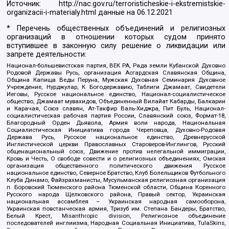
Источник:
http://nac.gov.ru/terroristicheskie-i-ekstremistskie-
organizacii-i-materialy.html
данные на
06.12.2021
* Перечень общественных объединений и религиозных
организаций в отношении которых судом принято
вступившее в законную силу решение о ликвидации или
запрете деятельности:
Национал-большевистская партия, ВЕК РА, Рада земли Кубанской Духовно
Родовой Державы Русь, организация Асгардская Славянская Община,
Община Капища Веды Перуна, Мужская Духовная Семинария Духовное
Учреждение, Нурджулар, К Богодержавию, Таблиги Джамаат, Свидетели
Иеговы, Русское национальное единство, Национал-социалистическое
общество, Джамаат мувахидов, Объединенный Вилайат Кабарды, Балкарии
и Карачая, Союз славян, Ат-Такфир Валь-Хиджра, Пит Буль, Национал-
социалистическая рабочая партия России, Славянский союз, Формат-18,
Благородный Орден Дьявола, Армия воли народа, Национальная
Социалистическая Инициатива города Череповца, Духовно-Родовая
Держава Русь, Русское национальное единство, Древнерусской
Инглистической церкви Православных Староверов-Инглингов, Русский
общенациональный союз, Движение против нелегальной иммиграции,
Кровь и Честь, О свободе совести и о религиозных объединениях, Омская
организация общественного политического движения Русское
национальное единство, Северное Братство, Клуб Болельщиков Футбольного
Клуба Динамо, Файзрахманисты, Мусульманская религиозная организация
п. Боровский Тюменского района Тюменской области, Община Коренного
Русского народа Щелковского района, Правый сектор, Украинская
национальная ассамблея – Украинская народная самооборона,
Украинская повстанческая армия, Тризуб им. Степана Бандеры, Братство,
Белый Крест, Misanthropic division, Религиозное объединение
последователей инглиизма, Народная Социальная Инициатива, TulaSkins,