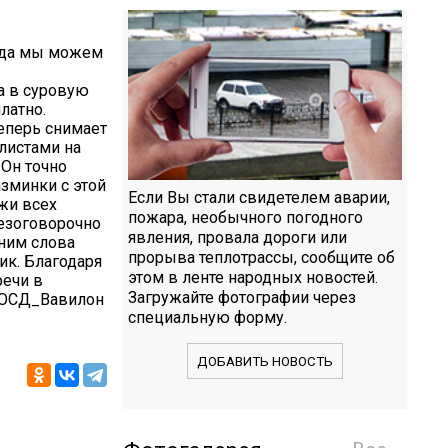
огда мы можем
га в суровую
латно.
теперь снимает
листами на
 Он точно
азминки с этой
Если Вы стали свидетелем аварии,
жи всех
пожара, необычного погодного
безоговорочно
явления, провала дороги или
оним слова
прорыва теплотрассы, сообщите об
ик. Благодаря
этом в ленте народных новостей.
речи в
Загружайте фотографии через
#ОСД_Вавилон
специальную форму.
ДОБАВИТЬ НОВОСТЬ