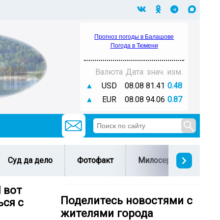
Прогноз погоды в Балашове
Погода в Тюмени
Валюта
Дата
знач.
изм.
▲
USD
08.08
81.41
0.48
▲
EUR
08.08
94.06
0.87
Суд да дело
Фотофакт
Милосердие
С 
 вот
Поделитесь новостями с
ься с
жителями города