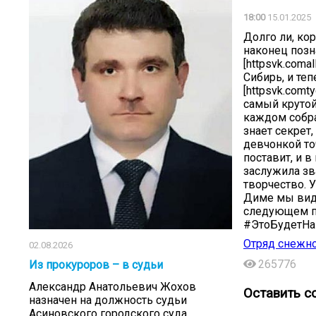
18:00
15.01.2025
Долго ли, ко
наконец позн
[httpsvk.coma
Сибирь, и те
[httpsvk.comt
самый крутой
каждом собран
знает секрет,
девчонкой то
поставит, и в
заслужила зв
творчество. 
Диме мы види
следующем п
#ЭтоБудетН
Отряд снежно
02.08.2026
265776
Из прокуроров – в судьи
Александр Анатольевич Жохов
Оставить с
назначен на должность судьи
Асиновского городского суда