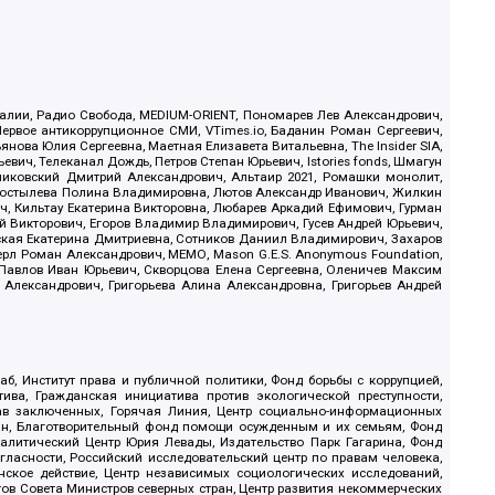
.Реалии, Радио Свобода, MEDIUM-ORIENT, Пономарев Лев Александрович,
ервое антикоррупционное СМИ, VTimes.io, Баданин Роман Сергеевич,
ова Юлия Сергеевна, Маетная Елизавета Витальевна, The Insider SIA,
ич, Телеканал Дождь, Петров Степан Юрьевич, Istories fonds, Шмагун
иковский Дмитрий Александрович, Альтаир 2021, Ромашки монолит,
, Костылева Полина Владимировна, Лютов Александр Иванович, Жилкин
, Кильтау Екатерина Викторовна, Любарев Аркадий Ефимович, Гурман
й Викторович, Егоров Владимир Владимирович, Гусев Андрей Юрьевич,
ская Екатерина Дмитриевна, Сотников Даниил Владимирович, Захаров
ерл Роман Александрович, МЕМО, Mason G.E.S. Anonymous Foundation,
, Павлов Иван Юрьевич, Скворцова Елена Сергеевна, Оленичев Максим
 Александрович, Григорьева Алина Александровна, Григорьев Андрей
б, Институт права и публичной политики, Фонд борьбы с коррупцией,
ива, Гражданская инициатива против экологической преступности,
рав заключенных, Горячая Линия, Центр социально-информационных
дан, Благотворительный фонд помощи осужденным и их семьям, Фонд
 Аналитический Центр Юрия Левады, Издательство Парк Гагарина, Фонд
гласности, Российский исследовательский центр по правам человека,
ское действие, Центр независимых социологических исследований,
в Совета Министров северных стран, Центр развития некоммерческих