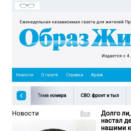
Новости
О газете
Справка
Архив
Тема номера
СВО: фронт и тыл
Новости
Все
Долго ли
настал д
нашими 