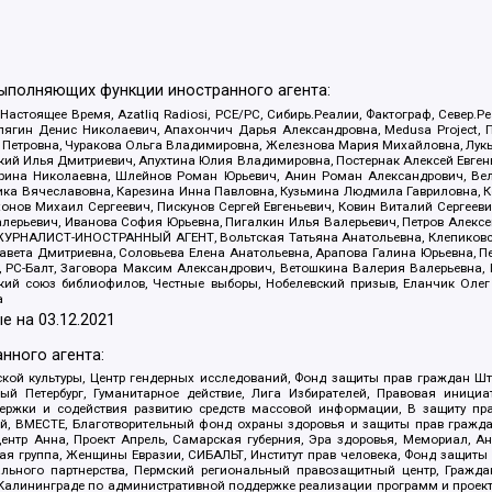
выполняющих функции иностранного агента:
 Настоящее Время, Azatliq Radiosi, PCE/PC, Сибирь.Реалии, Фактограф, Север
ягин Денис Николаевич, Апахончич Дарья Александровна, Medusa Project, П
етровна, Чуракова Ольга Владимировна, Железнова Мария Михайловна, Лукьян
й Илья Дмитриевич, Апухтина Юлия Владимировна, Постернак Алексей Евгеньев
рина Николаевна, Шлейнов Роман Юрьевич, Анин Роман Александрович, Вел
оника Вячеславовна, Карезина Инна Павловна, Кузьмина Людмила Гавриловна
ов Михаил Сергеевич, Пискунов Сергей Евгеньевич, Ковин Виталий Сергеевич
алерьевич, Иванова София Юрьевна, Пигалкин Илья Валерьевич, Петров Алексе
а, ЖУРНАЛИСТ-ИНОСТРАННЫЙ АГЕНТ, Вольтская Татьяна Анатольевна, Клепиков
авета Дмитриевна, Соловьева Елена Анатольевна, Арапова Галина Юрьевна, П
иа, РС-Балт, Заговора Максим Александрович, Ветошкина Валерия Валерьевна
ский союз библиофилов, Честные выборы, Нобелевский призыв, Еланчик Олег
а
е на
03.12.2021
нного агента:
ой культуры, Центр гендерных исследований, Фонд защиты прав граждан Шта
 Петербург, Гуманитарное действие, Лига Избирателей, Правовая инициат
держки и содействия развитию средств массовой информации, В защиту п
ий, ВМЕСТЕ, Благотворительный фонд охраны здоровья и защиты прав граж
, центр Анна, Проект Апрель, Самарская губерния, Эра здоровья, Мемориал,
я группа, Женщины Евразии, СИБАЛЬТ, Институт прав человека, Фонд защиты 
льного партнерства, Пермский региональный правозащитный центр, Граждан
лининграде по административной поддержке реализации программ и проекто