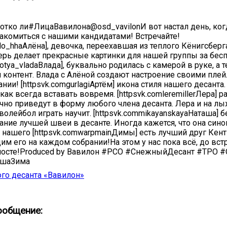
ротко ли#ЛицаВавилона@osd_vavilonИ вот настал день, к
акомиться с нашими кандидатами! Встречайте!
llo_hhaАлёна], девочка, переехавшая из теплого Кёнигсбер
перь делает прекрасные картинки для нашей группы за бесп
yotya_vladaВлада], буквально родилась с камерой в руке, а 
 контент. Влада с Алёной создают настроение своими плей
ии! [httpsvk.comgurlagiАртём] икона стиля нашего десанта.
 как всегда вставать вовремя. [httpsvk.comleremillerЛера] р
чно приведут в форму любого члена десанта. Лера и на лы
 волейбол играть научит. [httpsvk.commikayanskayaНаташа] 
ание лучшей швеи в десанте. Иногда кажется, что она син
У нашего [httpsvk.comwarpmainДимы] есть лучший друг Кент
м его на каждом собрании!На этом у нас пока всё, до вст
осте!Produced by Вавилон #РСО #СнежныйДесант #ТРО 
ашаЗима
го десанта «Вавилон»
ообщение: