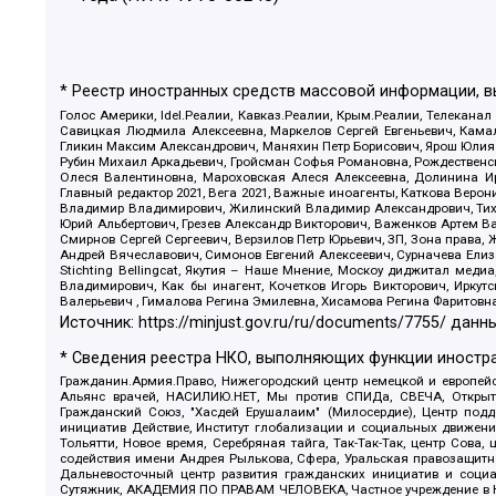
* Реестр иностранных средств массовой информации, 
Голос Америки, Idel.Реалии, Кавказ.Реалии, Крым.Реалии, Телеканал
Савицкая Людмила Алексеевна, Маркелов Сергей Евгеньевич, Камал
Гликин Максим Александрович, Маняхин Петр Борисович, Ярош Юлия П
Рубин Михаил Аркадьевич, Гройсман Софья Романовна, Рождественски
Олеся Валентиновна, Мароховская Алеся Алексеевна, Долинина И
Главный редактор 2021, Вега 2021, Важные иноагенты, Каткова Вер
Владимир Владимирович, Жилинский Владимир Александрович, Тихон
Юрий Альбертович, Грезев Александр Викторович, Важенков Артем В
Смирнов Сергей Сергеевич, Верзилов Петр Юрьевич, ЗП, Зона прав
Андрей Вячеславович, Симонов Евгений Алексеевич, Сурначева Елиз
Stichting Bellingcat, Якутия – Наше Мнение, Москоу диджитал мед
Владимирович, Как бы инагент, Кочетков Игорь Викторович, Иркут
Валерьевич , Гималова Регина Эмилевна, Хисамова Регина Фаритовн
Источник:
https://minjust.gov.ru/ru/documents/7755/
данны
* Сведения реестра НКО, выполняющих функции иностра
Гражданин.Армия.Право, Нижегородский центр немецкой и европейск
Альянс врачей, НАСИЛИЮ.НЕТ, Мы против СПИДа, СВЕЧА, Открытый
Гражданский Союз, "Хасдей Ерушалаим" (Милосердие), Центр под
инициатив Действие, Институт глобализации и социальных движен
Тольятти, Новое время, Серебряная тайга, Так-Так-Так, центр Сова
содействия имени Андрея Рылькова, Сфера, Уральская правозащитна
Дальневосточный центр развития гражданских инициатив и социа
Сутяжник, АКАДЕМИЯ ПО ПРАВАМ ЧЕЛОВЕКА, Частное учреждение в Ка