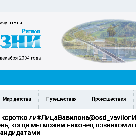
Мир детства
Путешествия
Происшествия
, коротко ли#ЛицаВавилона@osd_vavilonИ
ень, когда мы можем наконец познакомит
кандидатами