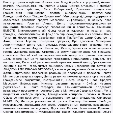
Институт права и публичной политики, Фонд борьбы с коррупцией, Альянс
врачей, НАСИЛИЮ.НЕТ, Мы против СПИДа, СВЕЧА, Открытый Петербург,
Гуманитарное действие, Лига Избирателей, Правовая инициатива,
Гражданская инициатива против экологической преступности,
Гражданский Союз, "Хасдей Ерушалаим" (Милосердие), Центр поддержки и
содействия развитию средств массовой информации, В защиту прав
заключенных, Горячая Линия, Центр социально-информационных
инициатив Действие, Институт глобализации и социальных движений,
ВМЕСТЕ, Благотворительный фонд охраны здоровья и защиты прав
граждан, Благотворительный фонд помощи осужденным и их семьям, Фонд
Тольятти, Новое время, Серебряная тайга, Так-Так-Так, центр Сова, центр
Анна, Проект Апрель, Самарская губерния, Эра здоровья, Мемориал,
Аналитический Центр Юрия Левады, Издательство Парк Гагарина, Фонд
содействия имени Андрея Рылькова, Сфера, Уральская правозащитная
группа, Женщины Евразии, СИБАЛЬТ, Институт прав человека, Фонд защиты
гласности, Российский исследовательский центр по правам человека,
Дальневосточный центр развития гражданских инициатив и социального
партнерства, Пермский региональный правозащитный центр, Гражданское
действие, Центр независимых социологических исследований, Сутяжник,
АКАДЕМИЯ ПО ПРАВАМ ЧЕЛОВЕКА, Частное учреждение в Калининграде по
административной поддержке реализации программ и проектов Совета
Министров северных стран, Центр развития некоммерческих организаций,
Гражданское содействие, Интернешнл-Р, Центр Защиты Прав Средств
Массовой Информации, Институт развития прессы - Сибирь, Частное
учреждение в Санкт-Петербурге по административной поддержке
реализации программ и проектов Совета Министров Северных Стран, Фонд
поддержки свободы прессы, Гражданский контроль, Человек и Закон,
Общественная комиссия по сохранению наследия академика Сахарова,
МЕМО. РУ, Институт региональной прессы, Институт Развития Свободы
Информации, Экозащита!-Женсовет, Общественный вердикт, Евразийская
антимонопольная ассоциация, Дзугкоева Регина Николаевна, Кривенко
Сергей Владимирович, Милославский Павел Юрьевич, Шнырова Ольга