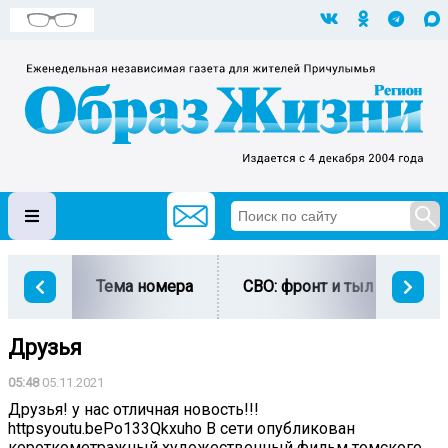
Тема номера
СВО: фронт и тыл
Ми
Друзья
05:48
05.11.2021
Друзья! у нас отличная новость!!!
httpsyoutu.bePo133Qkxuho В сети опубликован
короткометражный художественный фильм томского