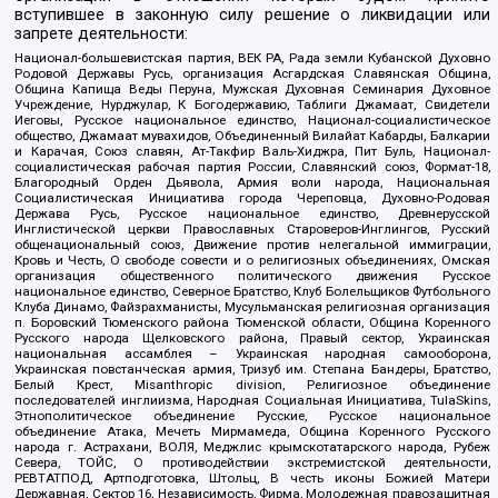
вступившее в законную силу решение о ликвидации или
запрете деятельности:
Национал-большевистская партия, ВЕК РА, Рада земли Кубанской Духовно
Родовой Державы Русь, организация Асгардская Славянская Община,
Община Капища Веды Перуна, Мужская Духовная Семинария Духовное
Учреждение, Нурджулар, К Богодержавию, Таблиги Джамаат, Свидетели
Иеговы, Русское национальное единство, Национал-социалистическое
общество, Джамаат мувахидов, Объединенный Вилайат Кабарды, Балкарии
и Карачая, Союз славян, Ат-Такфир Валь-Хиджра, Пит Буль, Национал-
социалистическая рабочая партия России, Славянский союз, Формат-18,
Благородный Орден Дьявола, Армия воли народа, Национальная
Социалистическая Инициатива города Череповца, Духовно-Родовая
Держава Русь, Русское национальное единство, Древнерусской
Инглистической церкви Православных Староверов-Инглингов, Русский
общенациональный союз, Движение против нелегальной иммиграции,
Кровь и Честь, О свободе совести и о религиозных объединениях, Омская
организация общественного политического движения Русское
национальное единство, Северное Братство, Клуб Болельщиков Футбольного
Клуба Динамо, Файзрахманисты, Мусульманская религиозная организация
п. Боровский Тюменского района Тюменской области, Община Коренного
Русского народа Щелковского района, Правый сектор, Украинская
национальная ассамблея – Украинская народная самооборона,
Украинская повстанческая армия, Тризуб им. Степана Бандеры, Братство,
Белый Крест, Misanthropic division, Религиозное объединение
последователей инглиизма, Народная Социальная Инициатива, TulaSkins,
Этнополитическое объединение Русские, Русское национальное
объединение Атака, Мечеть Мирмамеда, Община Коренного Русского
народа г. Астрахани, ВОЛЯ, Меджлис крымскотатарского народа, Рубеж
Севера, ТОЙС, О противодействии экстремистской деятельности,
РЕВТАТПОД, Артподготовка, Штольц, В честь иконы Божией Матери
Державная, Сектор 16, Независимость, Фирма, Молодежная правозащитная