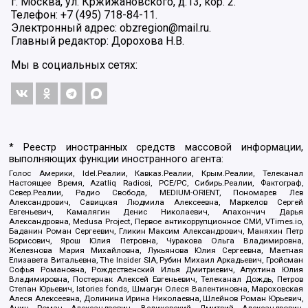
г. Москва, ул. Кржижановского, д.13, кор. 2.
Телефон: +7 (495) 718-84-11.
Электронный адрес: obzregion@mail.ru.
Главный редактор: Дорохова Н.В.
Мы в социальных сетях:
* Реестр иностранных средств массовой информации,
выполняющих функции иностранного агента:
Голос Америки, Idel.Реалии, Кавказ.Реалии, Крым.Реалии, Телеканал
Настоящее Время, Azatliq Radiosi, PCE/PC, Сибирь.Реалии, Фактограф,
Север.Реалии, Радио Свобода, MEDIUM-ORIENT, Пономарев Лев
Александрович, Савицкая Людмила Алексеевна, Маркелов Сергей
Евгеньевич, Камалягин Денис Николаевич, Апахончич Дарья
Александровна, Medusa Project, Первое антикоррупционное СМИ, VTimes.io,
Баданин Роман Сергеевич, Гликин Максим Александрович, Маняхин Петр
Борисович, Ярош Юлия Петровна, Чуракова Ольга Владимировна,
Железнова Мария Михайловна, Лукьянова Юлия Сергеевна, Маетная
Елизавета Витальевна, The Insider SIA, Рубин Михаил Аркадьевич, Гройсман
Софья Романовна, Рождественский Илья Дмитриевич, Апухтина Юлия
Владимировна, Постернак Алексей Евгеньевич, Телеканал Дождь, Петров
Степан Юрьевич, Istories fonds, Шмагун Олеся Валентиновна, Мароховская
Алеся Алексеевна, Долинина Ирина Николаевна, Шлейнов Роман Юрьевич,