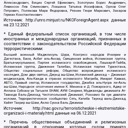
Александрович, Вицин Сергей Ефимович, Золотухин Борис Андреевич,
Левинсон Лев Семенович, Локшина Татьяна Иосифовна, Орлов Олег
Петрович, Полякова Мара Федоровна, Резник Генри Маркович, Захаров
Герман Константинович
Источник:
http://unro.minjust.ru/NKOForeignAgent.aspx
данные
на
23.12.2021
* Единый федеральный список организаций, в том числе
иностранных и международных организаций, признанных в
соответствии с законодательством Российской Федерации
террористическими:
Высший военный Маджлисуль Шура, Конгресс народов Ичкерии и
Дагестана, База, Асбат аль-Ансар, Священная война, Исламская группа,
Братья-мусульмане, Партия исламского освобождения, Лашкар-И-Тайба,
Исламская группа, Движение Талибан, Исламская партия Туркестана,
Общество социальных реформ, Общество возрождения исламского
наследия, Дом двух святых, Джунд аш-Шам, Исламский джихад – Джамаат
моджахедов, Аль-Каида в странах исламского Магриба, Имарат Кавказ,
АБТО, Правый сектор, Исламское государство, Джабха аль-Нусра ли-Ахль
аш-Шам, Народное ополчение имени К. Минина и Д. Пожарского, Аджр от
Аллаха Субхану уа Тагьаля SHAM, АУМ Синрике, Муджахеды джамаата Ат-
Тавхида Валь-Джихад, Чистопольский Джамаат, Рохнамо ба суи давлати
исломи, Террористическое сообщество Сеть, Катиба Таухид валь-Джихад,
Хайят Тахрир аш-Шам, Ахлю Сунна Валь Джамаа
Источник:
http://nac.gov.ru/terroristicheskie-i-ekstremistskie-
organizacii-i-materialy.html
данные на
06.12.2021
* Перечень общественных объединений и религиозных
организаций в отношении которых судом принято