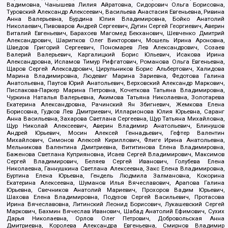
Вадимовна, Чанышева Лилия Айратовна, Сидорович Ольга Борисовна,
Туровский Александр Алексеевич, Васильева Анастасия Евгеньевна, Ривина
Анна Валерьевна, Бурдина Юлия Владимировна, Бойко Анатолий
Николаевич, Пивоваров Андрей Сергеевич, Дугин Сергей Георгиевич, Аверин
Виталий Евгеньевич, Барахоев Магомед Бекханович, Шевченко Дмитрий
Александрович, Шарипков Олег Викторович, Мошель Ирина Ароновна,
Шведов Григорий Сергеевич, Пономарев Лев Александрович, Созаев
Валерий Валерьевич, Каргалицкий Борис Юльевич, Исакова Ирина
Александровна, Исламов Тимур Рифгатович, Романова Ольга Евгеньевна,
Щаров Сергей Алексадрович, Цирульников Борис Альбертович, Халидова
Марина Владимировна, Людевиг Марина Зариевна, Федотова Галина
Анатольевна, Паутов Юрий Анатольевич, Верховский Александр Маркович,
Пислакова-Паркер Марина Петровна, Кочеткова Татьяна Владимировна,
Чуркина Наталья Валерьевна, Акимова Татьяна Николаевна, Золотарева
Екатерина Александровна, Рачинский Ян Збигневич, Жемкова Елена
Борисовна, Гудков Лев Дмитриевич, Илларионова Юлия Юрьевна, Саранг
Анна Васильевна, Захарова Светлана Сергеевна, Щур Татьяна Михайловна,
Щур Николай Алексеевич, Аверин Владимир Анатольевич, Блинушов
Андрей Юрьевич, Мосин Алексей Геннадьевич, Гефтер Валентин
Михайлович, Симонов Алексей Кириллович, Флиге Ирина Анатольевна,
Мельникова Валентина Дмитриевна, Вититинова Елена Владимировна,
Баженова Светлана Куприяновна, Исаев Сергей Владимирович, Максимов
Сергей Владимирович, Беляев Сергей Иванович, Голубева Елена
Николаевна, Ганнушкина Светлана Алексеевна, Закс Елена Владимировна,
Буртина Елена Юрьевна, Гендель Людмила Залмановна, Кокорина
Екатерина Алексеевна, Шуманов Илья Вячеславович, Арапова Галина
Юрьевна, Свечников Анатолий Мариевич, Прохоров Вадим Юрьевич,
Шахова Елена Владимировна, Подузов Сергей Васильевич, Протасова
Ирина Вячеславовна, Литинский Леонид Борисович, Лукашевский Сергей
Маркович, Бахмин Вячеслав Иванович, Шабад Анатолий Ефимович, Сухих
Дарья Николаевна, Орлов Олег Петрович, Добровольская Анна
Дмитриевна, Королева Александра Евгеньевна, Смирнов Владимир