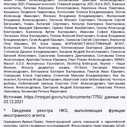
Анин Роман Александрович, Великовский Дмитрий Александрович,
Альтаир 2021, Ромашки монолит, Главный редактор 2021, Вега 2021, Важные
иноагенты, Каткова Вероника Вячеславовна, Карезина Инна Павловна,
Кузьмина Людмила Гавриловна, Костылева Полина Владимировна, Лютов
Александр Иванович, Жилкин Владимир Владимирович, Жилинский
Владимир Александрович, Тихонов Михаил Сергеевич, Пискунов Сергей
Евгеньевич, Ковин Виталий Сергеевич, Кильтау Екатерина Викторовна,
Любарев Аркадий Ефимович, Гурман Юрий Альбертович, Грезев Александр
Викторович, Важенков Артем Валерьевич, Иванова София Юрьевна,
Пигалкин Илья Валерьевич, Петров Алексей Викторович, Егоров Владимир
Владимирович, Гусев Андрей Юрьевич, Смирнов Сергей Сергеевич, Верзилов
Петр Юрьевич, ЗП, Зона права, ЖУРНАЛИСТ-ИНОСТРАННЫЙ АГЕНТ,
Вольтская Татьяна Анатольевна, Клепиковская Екатерина Дмитриевна,
Сотников Даниил Владимирович, Захаров Андрей Вячеславович, Симонов
Евгений Алексеевич, Сурначева Елизавета Дмитриевна, Соловьева Елена
Анатольевна, Арапова Галина Юрьевна, Перл Роман Александрович, МЕМО,
Mason G.E.S. Anonymous Foundation, Stichting Bellingcat, Якутия – Наше
Мнение, Москоу диджитал медиа, РС-Балт, Заговора Максим
Александрович, Ветошкина Валерия Валерьевна, Павлов Иван Юрьевич,
Скворцова Елена Сергеевна, Оленичев Максим Владимирович, Как бы
инагент, Кочетков Игорь Викторович, Иркутский союз библиофилов, Честные
выборы, Нобелевский призыв, Еланчик Олег Александрович, Григорьева
Алина Александровна, Григорьев Андрей Валерьевич , Гималова Регина
Эмилевна, Хисамова Регина Фаритовна
Источник:
https://minjust.gov.ru/ru/documents/7755/
данные на
03.12.2021
* Сведения реестра НКО, выполняющих функции
иностранного агента:
Гражданин.Армия.Право, Нижегородский центр немецкой и европейской
культуры, Центр гендерных исследований, Фонд защиты прав граждан Штаб,