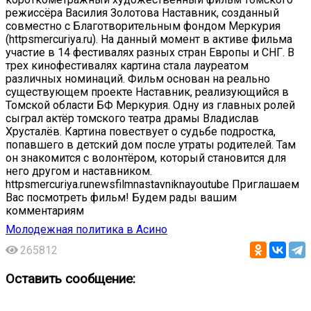
режиссёра Василия Золотова Наставник, созданный
совместно с Благотворительным фондом Меркурия
(httpsmercuriya.ru). На данный момент в активе фильма
участие в 14 фестивалях разных стран Европы и СНГ. В
трех кинофестивалях картина стала лауреатом
различных номинаций. Фильм основан на реально
существующем проекте Наставник, реализующийся в
Томской области БФ Меркурия. Одну из главных ролей
сыграл актёр томского театра драмы Владислав
Хрусталёв. Картина повествует о судьбе подростка,
попавшего в детский дом после утраты родителей. Там
он знакомится с волонтёром, который становится для
него другом и наставником.
httpsmercuriya.runewsfilmnastavniknayoutube Приглашаем
Вас посмотреть фильм! Будем рады вашим
комментариям
Молодежная политика в Асино
265812
Оставить сообщение: