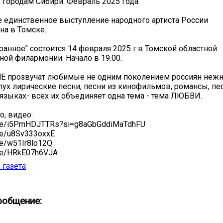
городам Сибири. Февраль 2025 года.
е единственное выступление народного артиста России
на в Томске.
ранное" состоится 14 февраля 2025 г.в Томской областной
ной филармонии. Начало в 19.00.
 прозвучат любимые не одним поколением россиян нежн
ух лирические песни, песни из кинофильмов, романсы, пе
языках- всех их объединяет одна тема - тема ЛЮБВИ.
о, видео:
u.be/i5PmHDJTTRs?si=g8aGbGddiMaTdhFU
.be/u8Sv333oxxE
.be/w51Ir8lo12Q
.be/HRkE07h6VJA
_газета
ообщение: