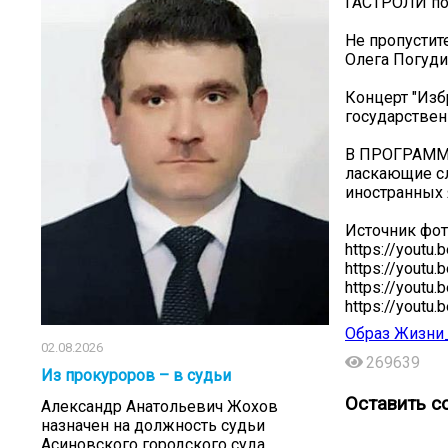
ГАСТРОЛИ по 
Не пропустит
Олега Погуди
Концерт "Изб
государствен
В ПРОГРАММЕ
ласкающие сл
иностранных 
Источник фот
https://yout
https://youtu
https://youtu
https://youtu
Образ Жизни
02.08.2026
269639
Из прокуроров – в судьи
Оставить с
Александр Анатольевич Жохов
назначен на должность судьи
Асиновского городского суда