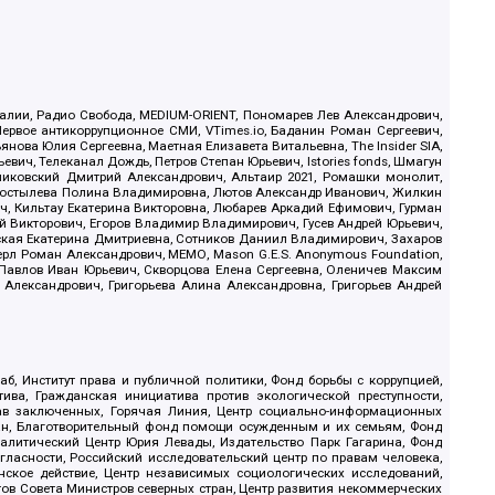
.Реалии, Радио Свобода, MEDIUM-ORIENT, Пономарев Лев Александрович,
ервое антикоррупционное СМИ, VTimes.io, Баданин Роман Сергеевич,
ова Юлия Сергеевна, Маетная Елизавета Витальевна, The Insider SIA,
ич, Телеканал Дождь, Петров Степан Юрьевич, Istories fonds, Шмагун
иковский Дмитрий Александрович, Альтаир 2021, Ромашки монолит,
, Костылева Полина Владимировна, Лютов Александр Иванович, Жилкин
, Кильтау Екатерина Викторовна, Любарев Аркадий Ефимович, Гурман
й Викторович, Егоров Владимир Владимирович, Гусев Андрей Юрьевич,
ская Екатерина Дмитриевна, Сотников Даниил Владимирович, Захаров
ерл Роман Александрович, МЕМО, Mason G.E.S. Anonymous Foundation,
, Павлов Иван Юрьевич, Скворцова Елена Сергеевна, Оленичев Максим
 Александрович, Григорьева Алина Александровна, Григорьев Андрей
б, Институт права и публичной политики, Фонд борьбы с коррупцией,
ива, Гражданская инициатива против экологической преступности,
рав заключенных, Горячая Линия, Центр социально-информационных
дан, Благотворительный фонд помощи осужденным и их семьям, Фонд
 Аналитический Центр Юрия Левады, Издательство Парк Гагарина, Фонд
гласности, Российский исследовательский центр по правам человека,
ское действие, Центр независимых социологических исследований,
в Совета Министров северных стран, Центр развития некоммерческих