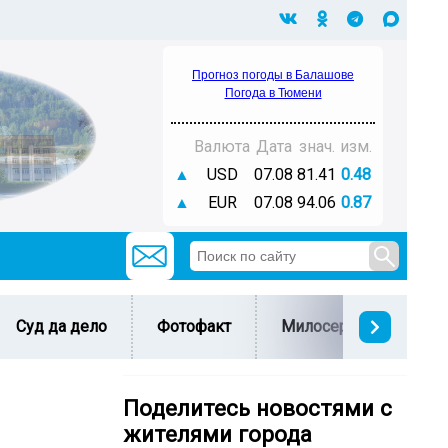
Прогноз погоды в Балашове
Погода в Тюмени
Валюта
Дата
знач.
изм.
▲
USD
07.08
81.41
0.48
▲
EUR
07.08
94.06
0.87
Суд да дело
Фотофакт
Милосердие
С 
Поделитесь новостями с
жителями города