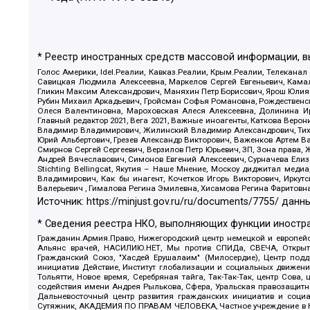
* Реестр иностранных средств массовой информации, 
Голос Америки, Idel.Реалии, Кавказ.Реалии, Крым.Реалии, Телеканал
Савицкая Людмила Алексеевна, Маркелов Сергей Евгеньевич, Камал
Гликин Максим Александрович, Маняхин Петр Борисович, Ярош Юлия П
Рубин Михаил Аркадьевич, Гройсман Софья Романовна, Рождественски
Олеся Валентиновна, Мароховская Алеся Алексеевна, Долинина И
Главный редактор 2021, Вега 2021, Важные иноагенты, Каткова Вер
Владимир Владимирович, Жилинский Владимир Александрович, Тихон
Юрий Альбертович, Грезев Александр Викторович, Важенков Артем В
Смирнов Сергей Сергеевич, Верзилов Петр Юрьевич, ЗП, Зона прав
Андрей Вячеславович, Симонов Евгений Алексеевич, Сурначева Елиз
Stichting Bellingcat, Якутия – Наше Мнение, Москоу диджитал мед
Владимирович, Как бы инагент, Кочетков Игорь Викторович, Иркут
Валерьевич , Гималова Регина Эмилевна, Хисамова Регина Фаритовн
Источник:
https://minjust.gov.ru/ru/documents/7755/
данны
* Сведения реестра НКО, выполняющих функции иностра
Гражданин.Армия.Право, Нижегородский центр немецкой и европейск
Альянс врачей, НАСИЛИЮ.НЕТ, Мы против СПИДа, СВЕЧА, Открытый
Гражданский Союз, "Хасдей Ерушалаим" (Милосердие), Центр под
инициатив Действие, Институт глобализации и социальных движен
Тольятти, Новое время, Серебряная тайга, Так-Так-Так, центр Сова
содействия имени Андрея Рылькова, Сфера, Уральская правозащитна
Дальневосточный центр развития гражданских инициатив и социа
Сутяжник, АКАДЕМИЯ ПО ПРАВАМ ЧЕЛОВЕКА, Частное учреждение в Ка