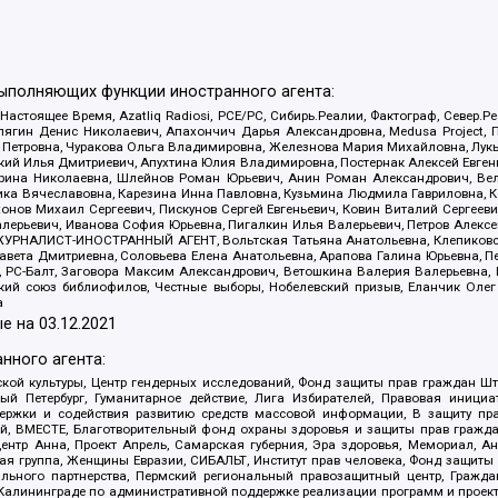
выполняющих функции иностранного агента:
 Настоящее Время, Azatliq Radiosi, PCE/PC, Сибирь.Реалии, Фактограф, Север
ягин Денис Николаевич, Апахончич Дарья Александровна, Medusa Project, П
етровна, Чуракова Ольга Владимировна, Железнова Мария Михайловна, Лукьян
й Илья Дмитриевич, Апухтина Юлия Владимировна, Постернак Алексей Евгеньев
рина Николаевна, Шлейнов Роман Юрьевич, Анин Роман Александрович, Вел
оника Вячеславовна, Карезина Инна Павловна, Кузьмина Людмила Гавриловна
ов Михаил Сергеевич, Пискунов Сергей Евгеньевич, Ковин Виталий Сергеевич
алерьевич, Иванова София Юрьевна, Пигалкин Илья Валерьевич, Петров Алексе
а, ЖУРНАЛИСТ-ИНОСТРАННЫЙ АГЕНТ, Вольтская Татьяна Анатольевна, Клепиков
авета Дмитриевна, Соловьева Елена Анатольевна, Арапова Галина Юрьевна, П
иа, РС-Балт, Заговора Максим Александрович, Ветошкина Валерия Валерьевна
ский союз библиофилов, Честные выборы, Нобелевский призыв, Еланчик Олег
а
е на
03.12.2021
нного агента:
ой культуры, Центр гендерных исследований, Фонд защиты прав граждан Шта
 Петербург, Гуманитарное действие, Лига Избирателей, Правовая инициат
держки и содействия развитию средств массовой информации, В защиту п
ий, ВМЕСТЕ, Благотворительный фонд охраны здоровья и защиты прав граж
, центр Анна, Проект Апрель, Самарская губерния, Эра здоровья, Мемориал,
я группа, Женщины Евразии, СИБАЛЬТ, Институт прав человека, Фонд защиты 
льного партнерства, Пермский региональный правозащитный центр, Граждан
лининграде по административной поддержке реализации программ и проекто