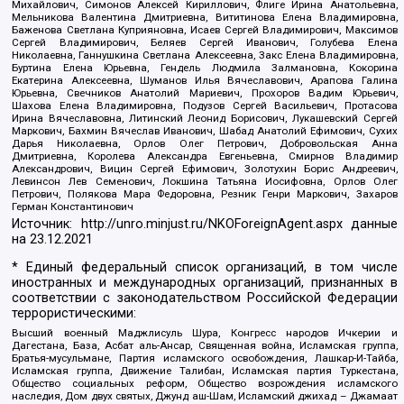
Михайлович, Симонов Алексей Кириллович, Флиге Ирина Анатольевна,
Мельникова Валентина Дмитриевна, Вититинова Елена Владимировна,
Баженова Светлана Куприяновна, Исаев Сергей Владимирович, Максимов
Сергей Владимирович, Беляев Сергей Иванович, Голубева Елена
Николаевна, Ганнушкина Светлана Алексеевна, Закс Елена Владимировна,
Буртина Елена Юрьевна, Гендель Людмила Залмановна, Кокорина
Екатерина Алексеевна, Шуманов Илья Вячеславович, Арапова Галина
Юрьевна, Свечников Анатолий Мариевич, Прохоров Вадим Юрьевич,
Шахова Елена Владимировна, Подузов Сергей Васильевич, Протасова
Ирина Вячеславовна, Литинский Леонид Борисович, Лукашевский Сергей
Маркович, Бахмин Вячеслав Иванович, Шабад Анатолий Ефимович, Сухих
Дарья Николаевна, Орлов Олег Петрович, Добровольская Анна
Дмитриевна, Королева Александра Евгеньевна, Смирнов Владимир
Александрович, Вицин Сергей Ефимович, Золотухин Борис Андреевич,
Левинсон Лев Семенович, Локшина Татьяна Иосифовна, Орлов Олег
Петрович, Полякова Мара Федоровна, Резник Генри Маркович, Захаров
Герман Константинович
Источник:
http://unro.minjust.ru/NKOForeignAgent.aspx
данные
на
23.12.2021
* Единый федеральный список организаций, в том числе
иностранных и международных организаций, признанных в
соответствии с законодательством Российской Федерации
террористическими:
Высший военный Маджлисуль Шура, Конгресс народов Ичкерии и
Дагестана, База, Асбат аль-Ансар, Священная война, Исламская группа,
Братья-мусульмане, Партия исламского освобождения, Лашкар-И-Тайба,
Исламская группа, Движение Талибан, Исламская партия Туркестана,
Общество социальных реформ, Общество возрождения исламского
наследия, Дом двух святых, Джунд аш-Шам, Исламский джихад – Джамаат