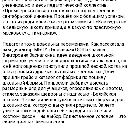
учеников, но и весь педагогический коллектив.
«Премьерный показ» состоялся на торжественной
сентябрьской линейке. Прошёл он с большим успехом,
кто-то из родителей с восторгом заметил: «Как будто не
в сельскую школу пришли, а в какую-то престижную
московскую гимназию».
Педагоги тоже довольны переменами. Как рассказала
нам директор МБОУ «Беляйская ООШ» Оксана
Викторовна Заскалкина, идея введения школьной
формы для учеников и педколлектива витала давно, но
к её воплощению приступили прошлой весной, когда на
электронный адрес их школы из Ростова-на-Дону
пришли прайс и каталог от фабрики по пошиву
школьной формы. Попросили фабрику выслать
размерный ряд для учащихся, определились с цветом,
стилем, заказали шевроны с надписью «Беляйская
школа». Летом стали поступать посылки с формой для
школьников, которую выкупили родители. За лето
учителя тоже подобрали себе наряды: платье или
костюм, фасон – на выбор. Единственное условие – это
синий цвет и офисный стиль.