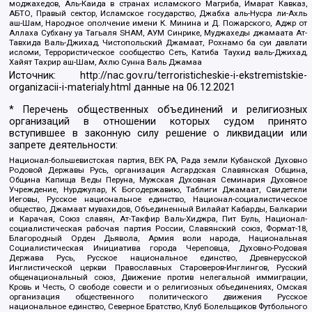
моджахедов, Аль-Каида в странах исламского Магриба, Имарат Кавказ,
АБТО, Правый сектор, Исламское государство, Джабха аль-Нусра ли-Ахль
аш-Шам, Народное ополчение имени К. Минина и Д. Пожарского, Аджр от
Аллаха Субхану уа Тагьаля SHAM, АУМ Синрике, Муджахеды джамаата Ат-
Тавхида Валь-Джихад, Чистопольский Джамаат, Рохнамо ба суи давлати
исломи, Террористическое сообщество Сеть, Катиба Таухид валь-Джихад,
Хайят Тахрир аш-Шам, Ахлю Сунна Валь Джамаа
Источник:
http://nac.gov.ru/terroristicheskie-i-ekstremistskie-
organizacii-i-materialy.html
данные на
06.12.2021
* Перечень общественных объединений и религиозных
организаций в отношении которых судом принято
вступившее в законную силу решение о ликвидации или
запрете деятельности:
Национал-большевистская партия, ВЕК РА, Рада земли Кубанской Духовно
Родовой Державы Русь, организация Асгардская Славянская Община,
Община Капища Веды Перуна, Мужская Духовная Семинария Духовное
Учреждение, Нурджулар, К Богодержавию, Таблиги Джамаат, Свидетели
Иеговы, Русское национальное единство, Национал-социалистическое
общество, Джамаат мувахидов, Объединенный Вилайат Кабарды, Балкарии
и Карачая, Союз славян, Ат-Такфир Валь-Хиджра, Пит Буль, Национал-
социалистическая рабочая партия России, Славянский союз, Формат-18,
Благородный Орден Дьявола, Армия воли народа, Национальная
Социалистическая Инициатива города Череповца, Духовно-Родовая
Держава Русь, Русское национальное единство, Древнерусской
Инглистической церкви Православных Староверов-Инглингов, Русский
общенациональный союз, Движение против нелегальной иммиграции,
Кровь и Честь, О свободе совести и о религиозных объединениях, Омская
организация общественного политического движения Русское
национальное единство, Северное Братство, Клуб Болельщиков Футбольного