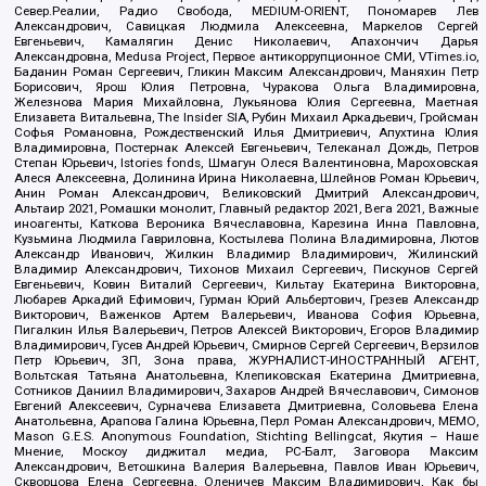
Север.Реалии, Радио Свобода, MEDIUM-ORIENT, Пономарев Лев
Александрович, Савицкая Людмила Алексеевна, Маркелов Сергей
Евгеньевич, Камалягин Денис Николаевич, Апахончич Дарья
Александровна, Medusa Project, Первое антикоррупционное СМИ, VTimes.io,
Баданин Роман Сергеевич, Гликин Максим Александрович, Маняхин Петр
Борисович, Ярош Юлия Петровна, Чуракова Ольга Владимировна,
Железнова Мария Михайловна, Лукьянова Юлия Сергеевна, Маетная
Елизавета Витальевна, The Insider SIA, Рубин Михаил Аркадьевич, Гройсман
Софья Романовна, Рождественский Илья Дмитриевич, Апухтина Юлия
Владимировна, Постернак Алексей Евгеньевич, Телеканал Дождь, Петров
Степан Юрьевич, Istories fonds, Шмагун Олеся Валентиновна, Мароховская
Алеся Алексеевна, Долинина Ирина Николаевна, Шлейнов Роман Юрьевич,
Анин Роман Александрович, Великовский Дмитрий Александрович,
Альтаир 2021, Ромашки монолит, Главный редактор 2021, Вега 2021, Важные
иноагенты, Каткова Вероника Вячеславовна, Карезина Инна Павловна,
Кузьмина Людмила Гавриловна, Костылева Полина Владимировна, Лютов
Александр Иванович, Жилкин Владимир Владимирович, Жилинский
Владимир Александрович, Тихонов Михаил Сергеевич, Пискунов Сергей
Евгеньевич, Ковин Виталий Сергеевич, Кильтау Екатерина Викторовна,
Любарев Аркадий Ефимович, Гурман Юрий Альбертович, Грезев Александр
Викторович, Важенков Артем Валерьевич, Иванова София Юрьевна,
Пигалкин Илья Валерьевич, Петров Алексей Викторович, Егоров Владимир
Владимирович, Гусев Андрей Юрьевич, Смирнов Сергей Сергеевич, Верзилов
Петр Юрьевич, ЗП, Зона права, ЖУРНАЛИСТ-ИНОСТРАННЫЙ АГЕНТ,
Вольтская Татьяна Анатольевна, Клепиковская Екатерина Дмитриевна,
Сотников Даниил Владимирович, Захаров Андрей Вячеславович, Симонов
Евгений Алексеевич, Сурначева Елизавета Дмитриевна, Соловьева Елена
Анатольевна, Арапова Галина Юрьевна, Перл Роман Александрович, МЕМО,
Mason G.E.S. Anonymous Foundation, Stichting Bellingcat, Якутия – Наше
Мнение, Москоу диджитал медиа, РС-Балт, Заговора Максим
Александрович, Ветошкина Валерия Валерьевна, Павлов Иван Юрьевич,
Скворцова Елена Сергеевна, Оленичев Максим Владимирович, Как бы