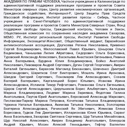
АКАДЕМИЯ ПО ПРАВАМ ЧЕЛОВЕКА, Частное учреждение в Калининграде по
административной поддержке реализации программ и проектов Совета
Министров северных стран, Центр развития некоммерческих организаций,
Гражданское содействие, Интернешнл-Р, Центр Защиты Прав Средств
Массовой Информации, Институт развития прессы - Сибирь, Частное
учреждение в Санкт-Петербурге по административной поддержке
реализации программ и проектов Совета Министров Северных Стран, Фонд
поддержки свободы прессы, Гражданский контроль, Человек и Закон,
Общественная комиссия по сохранению наследия академика Сахарова,
МЕМО. РУ, Институт региональной прессы, Институт Развития Свободы
Информации, Экозащита!-Женсовет, Общественный вердикт, Евразийская
антимонопольная ассоциация, Дзугкоева Регина Николаевна, Кривенко
Сергей Владимирович, Милославский Павел Юрьевич, Шнырова Ольга
Вадимовна, Чанышева Лилия Айратовна, Сидорович Ольга Борисовна,
Туровский Александр Алексеевич, Васильева Анастасия Евгеньевна, Ривина
Анна Валерьевна, Бурдина Юлия Владимировна, Бойко Анатолий
Николаевич, Пивоваров Андрей Сергеевич, Дугин Сергей Георгиевич, Аверин
Виталий Евгеньевич, Барахоев Магомед Бекханович, Шевченко Дмитрий
Александрович, Шарипков Олег Викторович, Мошель Ирина Ароновна,
Шведов Григорий Сергеевич, Пономарев Лев Александрович, Созаев
Валерий Валерьевич, Каргалицкий Борис Юльевич, Исакова Ирина
Александровна, Исламов Тимур Рифгатович, Романова Ольга Евгеньевна,
Щаров Сергей Алексадрович, Цирульников Борис Альбертович, Халидова
Марина Владимировна, Людевиг Марина Зариевна, Федотова Галина
Анатольевна, Паутов Юрий Анатольевич, Верховский Александр Маркович,
Пислакова-Паркер Марина Петровна, Кочеткова Татьяна Владимировна,
Чуркина Наталья Валерьевна, Акимова Татьяна Николаевна, Золотарева
Екатерина Александровна, Рачинский Ян Збигневич, Жемкова Елена
Борисовна, Гудков Лев Дмитриевич, Илларионова Юлия Юрьевна, Саранг
Анна Васильевна, Захарова Светлана Сергеевна, Щур Татьяна Михайловна,
Щур Николай Алексеевич, Аверин Владимир Анатольевич, Блинушов
Андрей Юрьевич, Мосин Алексей Геннадьевич, Гефтер Валентин