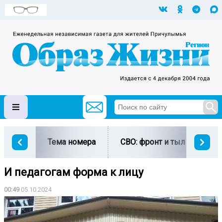
Тема номера
СВО: фронт и тыл
Ми
И педагогам форма к лицу
00:49
05.10.2024