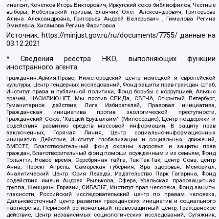
инагент, Кочетков Игорь Викторович, Иркутский союз библиофилов, Честные
выборы, Нобелевский призыв, Еланчик Олег Александрович, Григорьева
Алина Александровна, Григорьев Андрей Валерьевич , Гималова Регина
Эмилевна, Хисамова Регина Фаритовна
Источник:
https://minjust.gov.ru/ru/documents/7755/
данные на
03.12.2021
* Сведения реестра НКО, выполняющих функции
иностранного агента:
Гражданин.Армия.Право, Нижегородский центр немецкой и европейской
культуры, Центр гендерных исследований, Фонд защиты прав граждан Штаб,
Институт права и публичной политики, Фонд борьбы с коррупцией, Альянс
врачей, НАСИЛИЮ.НЕТ, Мы против СПИДа, СВЕЧА, Открытый Петербург,
Гуманитарное действие, Лига Избирателей, Правовая инициатива,
Гражданская инициатива против экологической преступности,
Гражданский Союз, "Хасдей Ерушалаим" (Милосердие), Центр поддержки и
содействия развитию средств массовой информации, В защиту прав
заключенных, Горячая Линия, Центр социально-информационных
инициатив Действие, Институт глобализации и социальных движений,
ВМЕСТЕ, Благотворительный фонд охраны здоровья и защиты прав
граждан, Благотворительный фонд помощи осужденным и их семьям, Фонд
Тольятти, Новое время, Серебряная тайга, Так-Так-Так, центр Сова, центр
Анна, Проект Апрель, Самарская губерния, Эра здоровья, Мемориал,
Аналитический Центр Юрия Левады, Издательство Парк Гагарина, Фонд
содействия имени Андрея Рылькова, Сфера, Уральская правозащитная
группа, Женщины Евразии, СИБАЛЬТ, Институт прав человека, Фонд защиты
гласности, Российский исследовательский центр по правам человека,
Дальневосточный центр развития гражданских инициатив и социального
партнерства, Пермский региональный правозащитный центр, Гражданское
действие, Центр независимых социологических исследований, Сутяжник,