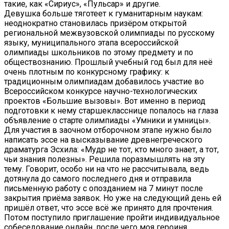
такие, как «Сириус», «Пульсар» и другие.
Девушка больше тяготеет к гуманитарным наукам:
неоднократно становилась призёром открытой
региональной межвузовской олимпиады по русскому
языку, муниципального этапа всероссийской
олимпиады школьников по этому предмету и по
обществознанию. Прошлый учебный год был для неё
очень плотным по конкурсному графику: к
традиционным олимпиадам добавилось участие во
Всероссийском конкурсе научно-технологических
проектов «Большие вызовы». Вот именно в период
подготовки к нему старшекласснице попалось на глаза
объявление о старте олимпиады «Умники и умницы».
Для участия в заочном отборочном этапе нужно было
написать эссе на высказывание древнегреческого
драматурга Эсхила: «Мудр не тот, кто много знает, а тот,
чьи знания полезны». Решила поразмышлять на эту
тему. Говорит, особо ни на что не рассчитывала, ведь
дотянула до самого последнего дня и отправила
письменную работу с опозданием на 7 минут после
закрытия приёма заявок. Но уже на следующий день ей
пришёл ответ, что эссе всё же принято для прочтения.
Потом поступило приглашение пройти индивидуальное
собеседование онлайн, после чего моя героиня