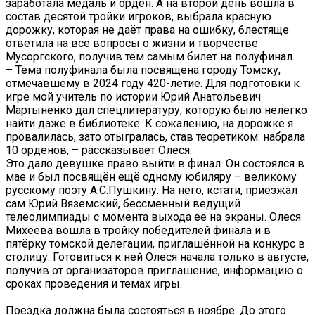
заработала медаль и орден. А на второй день вошла в
состав десятой тройки игроков, выбрала красную
дорожку, которая не даёт права на ошибку, блестяще
ответила на все вопросы о жизни и творчестве
Мусоргского, получив тем самым билет на полуфинал.
– Тема полуфинала была посвящена городу Томску,
отмечавшему в 2024 году 420-летие. Для подготовки к
игре мой учитель по истории Юрий Анатольевич
Мартыненко дал спецлитературу, которую было нелегко
найти даже в библиотеке. К сожалению, на дорожке я
провалилась, зато отыгралась, став теоретиком: набрала
10 орденов, – рассказывает Олеся.
Это дало девушке право выйти в финал. Он состоялся в
мае и был посвящён ещё одному юбиляру – великому
русскому поэту А.С.Пушкину. На него, кстати, приезжал
сам Юрий Вяземский, бессменный ведущий
телеолимпиады с момента выхода её на экраны. Олеся
Михеева вошла в тройку победителей финала и в
пятёрку томской делегации, приглашённой на конкурс в
столицу. Готовиться к ней Олеся начала только в августе,
получив от организаторов приглашение, информацию о
сроках проведения и темах игры.
Поездка должна была состояться в ноябре. До этого