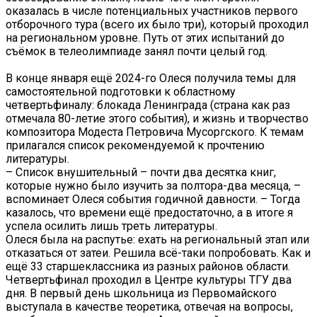
оказалась в числе потенциальных участников первого
отборочного тура (всего их было три), который проходил
на региональном уровне. Путь от этих испытаний до
съёмок в телеолимпиаде занял почти целый год.
В конце января ещё 2024-го Олеся получила темы для
самостоятельной подготовки к областному
четвертьфиналу: блокада Ленинграда (страна как раз
отмечала 80-летие этого события), и жизнь и творчество
композитора Модеста Петровича Мусоргского. К темам
прилагался список рекомендуемой к прочтению
литературы.
– Список внушительный – почти два десятка книг,
которые нужно было изучить за полтора-два месяца, –
вспоминает Олеся события годичной давности. – Тогда
казалось, что времени ещё предостаточно, а в итоге я
успела осилить лишь треть литературы.
Олеся была на распутье: ехать на региональный этап или
отказаться от затеи. Решила всё-таки попробовать. Как и
ещё 33 старшеклассника из разных районов области.
Четвертьфинал проходил в Центре культуры ТГУ два
дня. В первый день школьница из Первомайского
выступала в качестве теоретика, отвечая на вопросы,