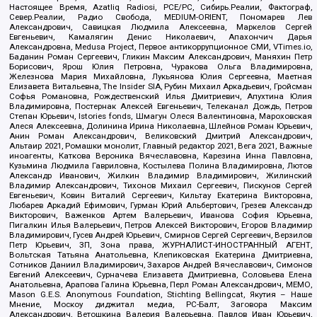
Настоящее Время, Azatliq Radiosi, PCE/PC, Сибирь.Реалии, Фактограф,
Север.Реалии, Радио Свобода, MEDIUM-ORIENT, Пономарев Лев
Александрович, Савицкая Людмила Алексеевна, Маркелов Сергей
Евгеньевич, Камалягин Денис Николаевич, Апахончич Дарья
Александровна, Medusa Project, Первое антикоррупционное СМИ, VTimes.io,
Баданин Роман Сергеевич, Гликин Максим Александрович, Маняхин Петр
Борисович, Ярош Юлия Петровна, Чуракова Ольга Владимировна,
Железнова Мария Михайловна, Лукьянова Юлия Сергеевна, Маетная
Елизавета Витальевна, The Insider SIA, Рубин Михаил Аркадьевич, Гройсман
Софья Романовна, Рождественский Илья Дмитриевич, Апухтина Юлия
Владимировна, Постернак Алексей Евгеньевич, Телеканал Дождь, Петров
Степан Юрьевич, Istories fonds, Шмагун Олеся Валентиновна, Мароховская
Алеся Алексеевна, Долинина Ирина Николаевна, Шлейнов Роман Юрьевич,
Анин Роман Александрович, Великовский Дмитрий Александрович,
Альтаир 2021, Ромашки монолит, Главный редактор 2021, Вега 2021, Важные
иноагенты, Каткова Вероника Вячеславовна, Карезина Инна Павловна,
Кузьмина Людмила Гавриловна, Костылева Полина Владимировна, Лютов
Александр Иванович, Жилкин Владимир Владимирович, Жилинский
Владимир Александрович, Тихонов Михаил Сергеевич, Пискунов Сергей
Евгеньевич, Ковин Виталий Сергеевич, Кильтау Екатерина Викторовна,
Любарев Аркадий Ефимович, Гурман Юрий Альбертович, Грезев Александр
Викторович, Важенков Артем Валерьевич, Иванова София Юрьевна,
Пигалкин Илья Валерьевич, Петров Алексей Викторович, Егоров Владимир
Владимирович, Гусев Андрей Юрьевич, Смирнов Сергей Сергеевич, Верзилов
Петр Юрьевич, ЗП, Зона права, ЖУРНАЛИСТ-ИНОСТРАННЫЙ АГЕНТ,
Вольтская Татьяна Анатольевна, Клепиковская Екатерина Дмитриевна,
Сотников Даниил Владимирович, Захаров Андрей Вячеславович, Симонов
Евгений Алексеевич, Сурначева Елизавета Дмитриевна, Соловьева Елена
Анатольевна, Арапова Галина Юрьевна, Перл Роман Александрович, МЕМО,
Mason G.E.S. Anonymous Foundation, Stichting Bellingcat, Якутия – Наше
Мнение, Москоу диджитал медиа, РС-Балт, Заговора Максим
Александрович, Ветошкина Валерия Валерьевна, Павлов Иван Юрьевич,