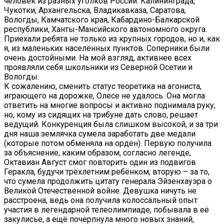
человек из разных уголков России: Калининграда,
Чукотки, Архангельска, Владикавказа, Саратова,
Вологды, Камчатского края, Кабардино-Балкарской
республики, Ханты-Мансийского автономного округа.
Приехали ребята не только из крупных городов, но и, как
я, из маленьких населённых пунктов. Соперники были
очень достойными. На мой взгляд, активнее всех
проявляли себя школьники из Северной Осетии и
Вологды.
К сожалению, сменить статус теоретика на агониста,
играющего на дорожке, Олесе не удалось. Она могла
ответить на многие вопросы и активно поднимала руку,
но, кому из сидящих на трибуне дать слово, решает
ведущий. Конкуренция была слишком высокой, и за три
дня наша землячка сумела заработать две медали
(которые потом обменяла на орден). Первую получила
за объяснение, каким образом, согласно легенде,
Октавиан Август смог повторить один из подвигов
Геракла, будучи трёхлетним ребёнком, вторую – за то,
что сумела продолжить цитату генерала Эйзенхауэра о
Великой Отечественной войне. Девушка ничуть не
расстроена, ведь она получила колоссальный опыт
участия в легендарной телеолимпиаде, побывала в её
закулисье, а ещё почерпнула много новых знаний,