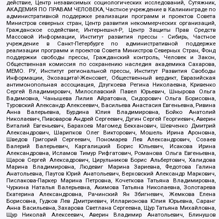
действие, Центр независимых социологических исследований, Сутяжник,
АКАДЕМИЯ ПО ПРАВАМ ЧЕЛОВЕКА, Частное учреждение в Калининграде по
административной поддержке реализации программ и проектов Совета
Министров северных стран, Центр развития некоммерческих организаций,
Гражданское содействие, Интернешнл-Р, Центр Защиты Прав Средств
Массовой Информации, Институт развития прессы - Сибирь, Частное
учреждение в Санкт-Петербурге по административной поддержке
реализации программ и проектов Совета Министров Северных Стран, Фонд
поддержки свободы прессы, Гражданский контроль, Человек и Закон,
Общественная комиссия по сохранению наследия академика Сахарова,
МЕМО. РУ, Институт региональной прессы, Институт Развития Свободы
Информации, Экозащита!-Женсовет, Общественный вердикт, Евразийская
антимонопольная ассоциация, Дзугкоева Регина Николаевна, Кривенко
Сергей Владимирович, Милославский Павел Юрьевич, Шнырова Ольга
Вадимовна, Чанышева Лилия Айратовна, Сидорович Ольга Борисовна,
Туровский Александр Алексеевич, Васильева Анастасия Евгеньевна, Ривина
Анна Валерьевна, Бурдина Юлия Владимировна, Бойко Анатолий
Николаевич, Пивоваров Андрей Сергеевич, Дугин Сергей Георгиевич, Аверин
Виталий Евгеньевич, Барахоев Магомед Бекханович, Шевченко Дмитрий
Александрович, Шарипков Олег Викторович, Мошель Ирина Ароновна,
Шведов Григорий Сергеевич, Пономарев Лев Александрович, Созаев
Валерий Валерьевич, Каргалицкий Борис Юльевич, Исакова Ирина
Александровна, Исламов Тимур Рифгатович, Романова Ольга Евгеньевна,
Щаров Сергей Алексадрович, Цирульников Борис Альбертович, Халидова
Марина Владимировна, Людевиг Марина Зариевна, Федотова Галина
Анатольевна, Паутов Юрий Анатольевич, Верховский Александр Маркович,
Пислакова-Паркер Марина Петровна, Кочеткова Татьяна Владимировна,
Чуркина Наталья Валерьевна, Акимова Татьяна Николаевна, Золотарева
Екатерина Александровна, Рачинский Ян Збигневич, Жемкова Елена
Борисовна, Гудков Лев Дмитриевич, Илларионова Юлия Юрьевна, Саранг
Анна Васильевна, Захарова Светлана Сергеевна, Щур Татьяна Михайловна,
Щур Николай Алексеевич, Аверин Владимир Анатольевич, Блинушов