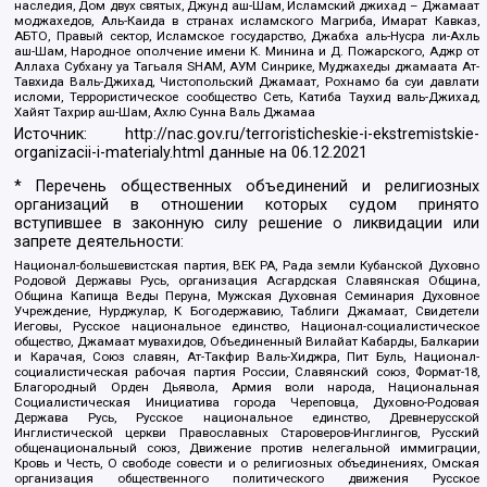
наследия, Дом двух святых, Джунд аш-Шам, Исламский джихад – Джамаат
моджахедов, Аль-Каида в странах исламского Магриба, Имарат Кавказ,
АБТО, Правый сектор, Исламское государство, Джабха аль-Нусра ли-Ахль
аш-Шам, Народное ополчение имени К. Минина и Д. Пожарского, Аджр от
Аллаха Субхану уа Тагьаля SHAM, АУМ Синрике, Муджахеды джамаата Ат-
Тавхида Валь-Джихад, Чистопольский Джамаат, Рохнамо ба суи давлати
исломи, Террористическое сообщество Сеть, Катиба Таухид валь-Джихад,
Хайят Тахрир аш-Шам, Ахлю Сунна Валь Джамаа
Источник:
http://nac.gov.ru/terroristicheskie-i-ekstremistskie-
organizacii-i-materialy.html
данные на
06.12.2021
* Перечень общественных объединений и религиозных
организаций в отношении которых судом принято
вступившее в законную силу решение о ликвидации или
запрете деятельности:
Национал-большевистская партия, ВЕК РА, Рада земли Кубанской Духовно
Родовой Державы Русь, организация Асгардская Славянская Община,
Община Капища Веды Перуна, Мужская Духовная Семинария Духовное
Учреждение, Нурджулар, К Богодержавию, Таблиги Джамаат, Свидетели
Иеговы, Русское национальное единство, Национал-социалистическое
общество, Джамаат мувахидов, Объединенный Вилайат Кабарды, Балкарии
и Карачая, Союз славян, Ат-Такфир Валь-Хиджра, Пит Буль, Национал-
социалистическая рабочая партия России, Славянский союз, Формат-18,
Благородный Орден Дьявола, Армия воли народа, Национальная
Социалистическая Инициатива города Череповца, Духовно-Родовая
Держава Русь, Русское национальное единство, Древнерусской
Инглистической церкви Православных Староверов-Инглингов, Русский
общенациональный союз, Движение против нелегальной иммиграции,
Кровь и Честь, О свободе совести и о религиозных объединениях, Омская
организация общественного политического движения Русское