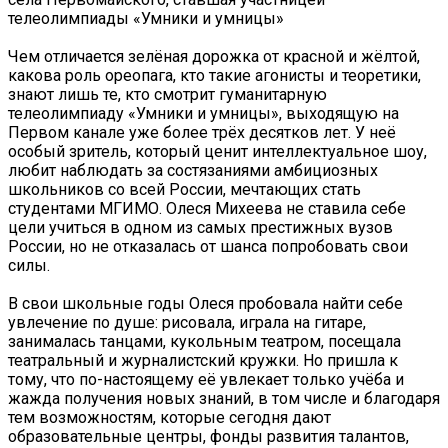
телеолимпиады «Умники и умницы»
Чем отличается зелёная дорожка от красной и жёлтой,
какова роль ореопага, кто такие агонисты и теоретики,
знают лишь те, кто смотрит гуманитарную
телеолимпиаду «Умники и умницы», выходящую на
Первом канале уже более трёх десятков лет. У неё
особый зритель, который ценит интеллектуальное шоу,
любит наблюдать за состязаниями амбициозных
школьников со всей России, мечтающих стать
студентами МГИМО. Олеся Михеева не ставила себе
цели учиться в одном из самых престижных вузов
России, но не отказалась от шанса попробовать свои
силы.
В свои школьные годы Олеся пробовала найти себе
увлечение по душе: рисовала, играла на гитаре,
занималась танцами, кукольным театром, посещала
театральный и журналистский кружки. Но пришла к
тому, что по-настоящему её увлекает только учёба и
жажда получения новых знаний, в том числе и благодаря
тем возможностям, которые сегодня дают
образовательные центры, фонды развития талантов,