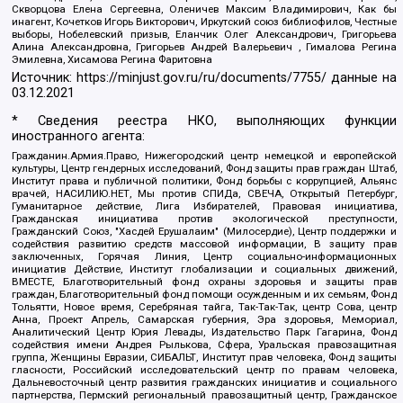
Скворцова Елена Сергеевна, Оленичев Максим Владимирович, Как бы
инагент, Кочетков Игорь Викторович, Иркутский союз библиофилов, Честные
выборы, Нобелевский призыв, Еланчик Олег Александрович, Григорьева
Алина Александровна, Григорьев Андрей Валерьевич , Гималова Регина
Эмилевна, Хисамова Регина Фаритовна
Источник:
https://minjust.gov.ru/ru/documents/7755/
данные на
03.12.2021
* Сведения реестра НКО, выполняющих функции
иностранного агента:
Гражданин.Армия.Право, Нижегородский центр немецкой и европейской
культуры, Центр гендерных исследований, Фонд защиты прав граждан Штаб,
Институт права и публичной политики, Фонд борьбы с коррупцией, Альянс
врачей, НАСИЛИЮ.НЕТ, Мы против СПИДа, СВЕЧА, Открытый Петербург,
Гуманитарное действие, Лига Избирателей, Правовая инициатива,
Гражданская инициатива против экологической преступности,
Гражданский Союз, "Хасдей Ерушалаим" (Милосердие), Центр поддержки и
содействия развитию средств массовой информации, В защиту прав
заключенных, Горячая Линия, Центр социально-информационных
инициатив Действие, Институт глобализации и социальных движений,
ВМЕСТЕ, Благотворительный фонд охраны здоровья и защиты прав
граждан, Благотворительный фонд помощи осужденным и их семьям, Фонд
Тольятти, Новое время, Серебряная тайга, Так-Так-Так, центр Сова, центр
Анна, Проект Апрель, Самарская губерния, Эра здоровья, Мемориал,
Аналитический Центр Юрия Левады, Издательство Парк Гагарина, Фонд
содействия имени Андрея Рылькова, Сфера, Уральская правозащитная
группа, Женщины Евразии, СИБАЛЬТ, Институт прав человека, Фонд защиты
гласности, Российский исследовательский центр по правам человека,
Дальневосточный центр развития гражданских инициатив и социального
партнерства, Пермский региональный правозащитный центр, Гражданское