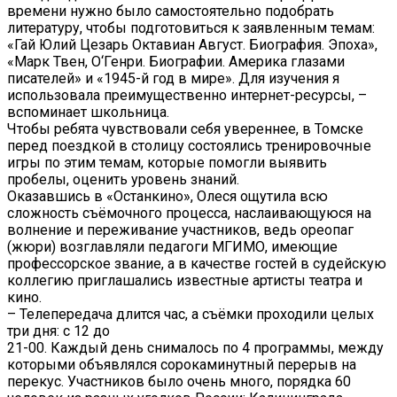
времени нужно было самостоятельно подобрать
литературу, чтобы подготовиться к заявленным темам:
«Гай Юлий Цезарь Октавиан Август. Биография. Эпоха»,
«Марк Твен, О‘Генри. Биографии. Америка глазами
писателей» и «1945-й год в мире». Для изучения я
использовала преимущественно интернет-ресурсы, –
вспоминает школьница.
Чтобы ребята чувствовали себя увереннее, в Томске
перед поездкой в столицу состоялись тренировочные
игры по этим темам, которые помогли выявить
пробелы, оценить уровень знаний.
Оказавшись в «Останкино», Олеся ощутила всю
сложность съёмочного процесса, наслаивающуюся на
волнение и переживание участников, ведь ореопаг
(жюри) возглавляли педагоги МГИМО, имеющие
профессорское звание, а в качестве гостей в судейскую
коллегию приглашались известные артисты театра и
кино.
– Телепередача длится час, а съёмки проходили целых
три дня: с 12 до
21-00. Каждый день снималось по 4 программы, между
которыми объявлялся сорокаминутный перерыв на
перекус. Участников было очень много, порядка 60