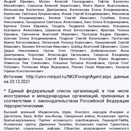
Андрей Юрьевич, Мосин Алексей Геннадьевич, Гефтер Валентин
Михайлович, Симонов Алексей Кириллович, Флиге Ирина Анатольевна,
Мельникова Валентина Дмитриевна, Вититинова Елена Владимировна,
Баженова Светлана Куприяновна, Исаев Сергей Владимирович, Максимов
Сергей Владимирович, Беляев Сергей Иванович, Голубева Елена
Николаевна, Ганнушкина Светлана Алексеевна, Закс Елена Владимировна,
Буртина Елена Юрьевна, Гендель Людмила Залмановна, Кокорина
Екатерина Алексеевна, Шуманов Илья Вячеславович, Арапова Галина
Юрьевна, Свечников Анатолий Мариевич, Прохоров Вадим Юрьевич,
Шахова Елена Владимировна, Подузов Сергей Васильевич, Протасова
Ирина Вячеславовна, Литинский Леонид Борисович, Лукашевский Сергей
Маркович, Бахмин Вячеслав Иванович, Шабад Анатолий Ефимович, Сухих
Дарья Николаевна, Орлов Олег Петрович, Добровольская Анна
Дмитриевна, Королева Александра Евгеньевна, Смирнов Владимир
Александрович, Вицин Сергей Ефимович, Золотухин Борис Андреевич,
Левинсон Лев Семенович, Локшина Татьяна Иосифовна, Орлов Олег
Петрович, Полякова Мара Федоровна, Резник Генри Маркович, Захаров
Герман Константинович
Источник:
http://unro.minjust.ru/NKOForeignAgent.aspx
данные
на
23.12.2021
* Единый федеральный список организаций, в том числе
иностранных и международных организаций, признанных в
соответствии с законодательством Российской Федерации
террористическими:
Высший военный Маджлисуль Шура, Конгресс народов Ичкерии и
Дагестана, База, Асбат аль-Ансар, Священная война, Исламская группа,
Братья-мусульмане, Партия исламского освобождения, Лашкар-И-Тайба,
Исламская группа, Движение Талибан, Исламская партия Туркестана,
Общество социальных реформ, Общество возрождения исламского